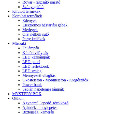
Rovar - rágcsáló riasztó
Szúnyogháló
Kifutott termékek
Konyhai termékek
Edények
Elektromos háztartási gépek
Mérlegek
Olaj nélküli sütő
Party kellékek
Műszaki
Fejlámpák
Kültéri világítás
LED kézilámpák
LED panel
LED reflektorok
LED szalag
Mennyezeti világítás
Okostelefon - Mobiltelefon - Kiegészítők
Power bank
Szolár, napelemes lámpák
MYSTERY BOX
Otthon
Ágynemű, lepedő, törölköző
Ajándék - meglepetés
Biztonság, kamerák