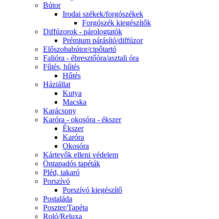
Bútor
Irodai székek/forgószékek
Forgószék kiegészítők
Diffúzorok - párologtatók
Prémium párásító/diffúzor
Előszobabútor/cipőtartó
Falióra - ébresztőóra/asztali óra
Fűtés, hűtés
Hűtés
Háziállat
Kutya
Macska
Karácsony
Karóra - okosóra - ékszer
Ékszer
Karóra
Okosóra
Kártevők elleni védelem
Öntapadós tapéták
Pléd, takaró
Porszívó
Porszívó kiegészítő
Postaláda
Poszter/Tapéta
Roló/Reluxa