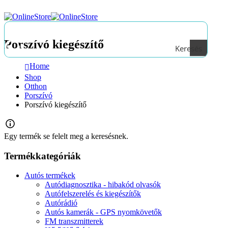
Porszívó kiegészítő
Keresés
Home
Shop
Otthon
Porszívó
Porszívó kiegészítő
Egy termék se felelt meg a keresésnek.
Termékkategóriák
Autós termékek
Autódiagnosztika - hibakód olvasók
Autófelszerelés és kiegészítők
Autórádió
Autós kamerák - GPS nyomkövetők
FM transzmitterek