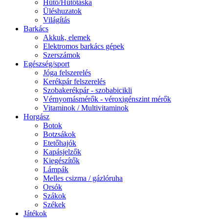
Hűtő/Hűtőtáska
Üléshuzatok
Világítás
Barkács
Akkuk, elemek
Elektromos barkács gépek
Szerszámok
Egészség/sport
Jóga felszerelés
Kerékpár felszerelés
Szobakerékpár - szobabicikli
Vérnyomásmérők - véroxigénszint mérők
Vitaminok / Multivitaminok
Horgász
Botok
Botzsákok
Etetőhajók
Kapásjelzők
Kiegészítők
Lámpák
Melles csizma / gázlóruha
Orsók
Szákok
Székek
Játékok