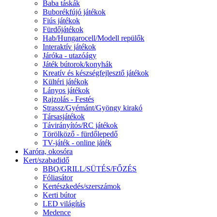
Baba táskák
Buborékfújó játékok
Fiús játékok
Fürdőjátékok
Hab/Hungarocell/Modell repülők
Interaktív játékok
Járóka - utazóágy
Játék bútorok/konyhák
Kreatív és készségfejlesztő játékok
Kültéri játékok
Lányos játékok
Rajzolás - Festés
Strassz/Gyémánt/Gyöngy kirakó
Társasjátékok
Távirányítós/RC játékok
Törölköző - fürdőlepedő
TV-játék - online játék
Karóra, okosóra
Kert/szabadidő
BBQ/GRILL/SÜTÉS/FŐZÉS
Fóliasátor
Kertészkedés/szerszámok
Kerti bútor
LED világítás
Medence