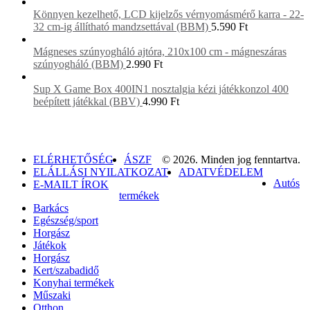
Könnyen kezelhető, LCD kijelzős vérnyomásmérő karra - 22-
32 cm-ig állítható mandzsettával (BBM)
5.590
Ft
Mágneses szúnyogháló ajtóra, 210x100 cm - mágneszáras
szúnyogháló (BBM)
2.990
Ft
Sup X Game Box 400IN1 nosztalgia kézi játékkonzol 400
beépített játékkal (BBV)
4.990
Ft
ELÉRHETŐSÉG
ÁSZF
© 2026. Minden jog fenntartva.
ELÁLLÁSI NYILATKOZAT
ADATVÉDELEM
Autós
E-MAILT ÍROK
termékek
Barkács
Egészség/sport
Horgász
Játékok
Horgász
Kert/szabadidő
Konyhai termékek
Műszaki
Otthon