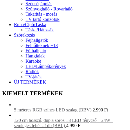
Szépségápolás
Szúnyogháló - Rovarháló
Takarítás - mosás
TV tartó konzolok
Ruha/Cipő/Táska
Táska/Hátizsák
Szórakozás
Fejhallgatók
Felnőtteknek +18
Fülhallgató
Hangfalak
Karaoke
LED/Lámpák/Fények
Rádiók
TV-játék
ÚJ TERMÉKEK
KIEMELT TERMÉKEK
5 méteres RGB színes LED szalag (BBV)
2.990
Ft
120 cm hosszú, dupla soros T8 LED fénycső – 24W -
semleges fehér - 1db (BBL)
4.990
Ft