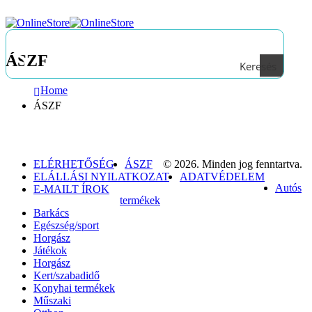
ÁSZF
Keresés
Home
ÁSZF
ELÉRHETŐSÉG
ÁSZF
© 2026. Minden jog fenntartva.
ELÁLLÁSI NYILATKOZAT
ADATVÉDELEM
Autós
E-MAILT ÍROK
termékek
Barkács
Egészség/sport
Horgász
Játékok
Horgász
Kert/szabadidő
Konyhai termékek
Műszaki