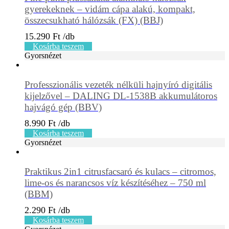
gyerekeknek – vidám cápa alakú, kompakt,
összecsukható hálózsák (FX) (BBJ)
15.290
Ft
Kosárba teszem
Gyorsnézet
Professzionális vezeték nélküli hajnyíró digitális
kijelzővel – DALING DL-1538B akkumulátoros
hajvágó gép (BBV)
8.990
Ft
Kosárba teszem
Gyorsnézet
Praktikus 2in1 citrusfacsaró és kulacs – citromos,
lime-os és narancsos víz készítéséhez – 750 ml
(BBM)
2.290
Ft
Kosárba teszem