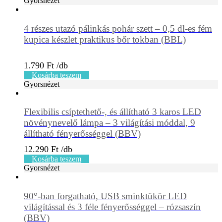
Gyorsnézet
4 részes utazó pálinkás pohár szett – 0,5 dl-es fém
kupica készlet praktikus bőr tokban (BBL)
1.790
Ft
Kosárba teszem
Gyorsnézet
Flexibilis csíptethető-, és állítható 3 karos LED
növénynevelő lámpa – 3 világítási móddal, 9
állítható fényerősséggel (BBV)
12.290
Ft
Kosárba teszem
Gyorsnézet
90°-ban forgatható, USB sminktükör LED
világítással és 3 féle fényerősséggel – rózsaszín
(BBV)