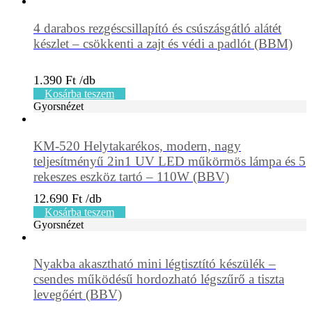
4 darabos rezgéscsillapító és csúszásgátló alátét
készlet – csökkenti a zajt és védi a padlót (BBM)
1.390
Ft
Kosárba teszem
Gyorsnézet
KM-520 Helytakarékos, modern, nagy
teljesítményű 2in1 UV LED műkörmös lámpa és 5
rekeszes eszköz tartó – 110W (BBV)
12.690
Ft
Kosárba teszem
Gyorsnézet
Nyakba akasztható mini légtisztító készülék –
csendes működésű hordozható légszűrő a tiszta
levegőért (BBV)