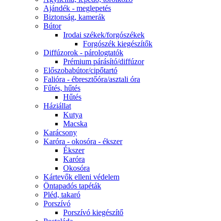
Ajándék - meglepetés
Biztonság, kamerák
Bútor
Irodai székek/forgószékek
Forgószék kiegészítők
Diffúzorok - párologtatók
Prémium párásító/diffúzor
Előszobabútor/cipőtartó
Falióra - ébresztőóra/asztali óra
Fűtés, hűtés
Hűtés
Háziállat
Kutya
Macska
Karácsony
Karóra - okosóra - ékszer
Ékszer
Karóra
Okosóra
Kártevők elleni védelem
Öntapadós tapéták
Pléd, takaró
Porszívó
Porszívó kiegészítő