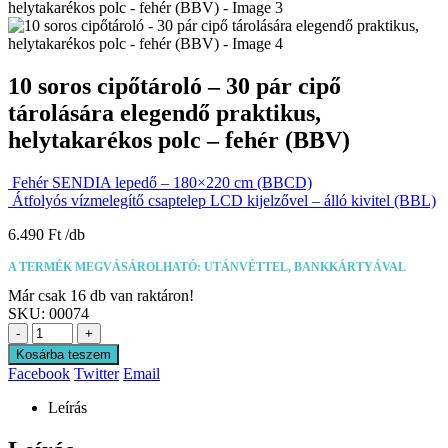
10 soros cipőtároló – 30 pár cipő
tárolására elegendő praktikus,
helytakarékos polc – fehér (BBV)
Fehér SENDIA lepedő – 180×220 cm (BBCD)
Átfolyós vízmelegítő csaptelep LCD kijelzővel – álló kivitel (BBL)
6.490
Ft
A TERMÉK MEGVÁSÁROLHATÓ: UTÁNVÉTTEL, BANKKÁRTYÁVAL
Már csak 16 db van raktáron!
SKU:
00074
-
+
Kosárba teszem
Facebook
Twitter
Email
Leírás