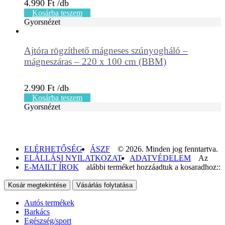
4.990
Ft
Kosárba teszem
Gyorsnézet
Ajtóra rögzíthető mágneses szúnyogháló –
mágneszáras – 220 x 100 cm (BBM)
2.990
Ft
Kosárba teszem
Gyorsnézet
ELÉRHETŐSÉG
ÁSZF
© 2026. Minden jog fenntartva.
ELÁLLÁSI NYILATKOZAT
ADATVÉDELEM
Az
E-MAILT ÍROK
alábbi terméket hozzáadtuk a kosaradhoz::
Kosár megtekintése
Vásárlás folytatása
Autós termékek
Barkács
Egészség/sport