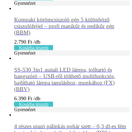
Gyorsnézet
Kompakt körömcsiszoló gép 5 különböző
csiszolófejjel – profi manikűr és pedikűr gép
(BBM)
2.790
Ft
Kosárba teszem
Gyorsnézet
SS-530 3in1 asztali LED lámpa, tolltartó és
hangszóró – USB-ről tölthető multifunkciós,
hajlítható lámpa tanuláshoz, munkához (FX)
(BBV)
6.390
Ft
Kosárba teszem
Gyorsnézet
4 részes utazó pálinkás pohár szett – 0,3 dl-es fém