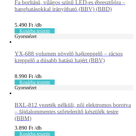
Fa borítású, világos színű LED-es ébresztőóra –
hanghatásokkal irányítható (BBV) (BBD)
5.490
Ft
Kosárba teszem
Gyorsnézet
YX-688 volumen növelő hajkreppelő – rácsos
kreppelő a dúsabb hatású hajért (BBV)
8.990
Ft
Kosárba teszem
Gyorsnézet
BXL-812 vezeték nélküli, női elektromos borotva
– fájdalommentes szőrtelenítő készülék testre
(BBM)
3.890
Ft
Kosárba teszem