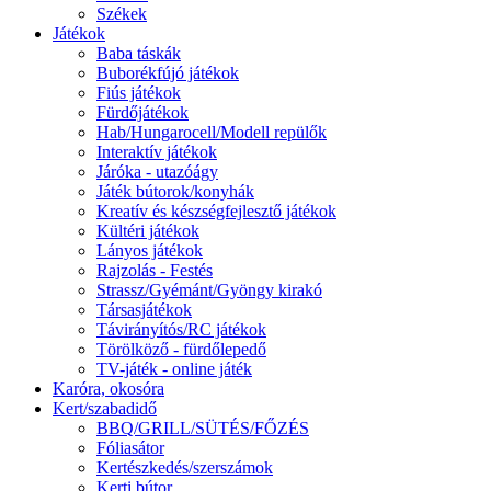
Székek
Játékok
Baba táskák
Buborékfújó játékok
Fiús játékok
Fürdőjátékok
Hab/Hungarocell/Modell repülők
Interaktív játékok
Járóka - utazóágy
Játék bútorok/konyhák
Kreatív és készségfejlesztő játékok
Kültéri játékok
Lányos játékok
Rajzolás - Festés
Strassz/Gyémánt/Gyöngy kirakó
Társasjátékok
Távirányítós/RC játékok
Törölköző - fürdőlepedő
TV-játék - online játék
Karóra, okosóra
Kert/szabadidő
BBQ/GRILL/SÜTÉS/FŐZÉS
Fóliasátor
Kertészkedés/szerszámok
Kerti bútor