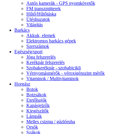
Autós kamerák - GPS nyomkövetők
FM transzmitterek
Hűtő/Hűtőtáska
Üléshuzatok
Világítás
Barkács
Akkuk, elemek
Elektromos barkács gépek
Szerszámok
Egészség/sport
Jóga felszerelés
Kerékpár felszerelés
Szobakerékpár - szobabicikli
Vérnyomásmérők - véroxigénszint mérők
Vitaminok / Multivitaminok
Horgász
Botok
Botzsákok
Etetőhajók
Kapásjelzők
Kiegészítők
Lámpák
Melles csizma / gázlóruha
Orsók
Szákok