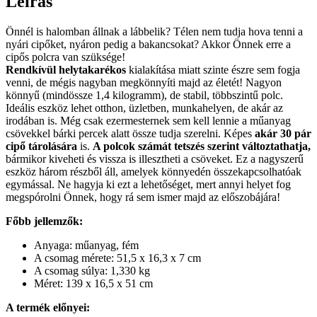
Leírás
Önnél is halomban állnak a lábbelik? Télen nem tudja hova tenni a
nyári cipőket, nyáron pedig a bakancsokat? Akkor Önnek erre a
cipős polcra van szüksége!
Rendkívül helytakarékos
kialakítása miatt szinte észre sem fogja
venni, de mégis nagyban megkönnyíti majd az életét! Nagyon
könnyű (mindössze 1,4 kilogramm), de stabil, többszintű polc.
Ideális eszköz lehet otthon, üzletben, munkahelyen, de akár az
irodában is. Még csak ezermesternek sem kell lennie a műanyag
csövekkel bárki percek alatt össze tudja szerelni. Képes
akár 30 pár
cipő tárolására
is.
A polcok számát tetszés szerint változtathatja,
bármikor kiveheti és vissza is illesztheti a csöveket. Ez a nagyszerű
eszköz három részből áll, amelyek könnyedén összekapcsolhatóak
egymással. Ne hagyja ki ezt a lehetőséget, mert annyi helyet fog
megspórolni Önnek, hogy rá sem ismer majd az előszobájára!
Főbb jellemzők:
Anyaga: műanyag, fém
A csomag mérete: 51,5 x 16,3 x 7 cm
A csomag súlya: 1,330 kg
Méret: 139 x 16,5 x 51 cm
A termék előnyei: