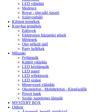
LED világítás
Medence
Rovar - rágcsáló riasztó
Szúnyogháló
Kifutott termékek
Konyhai termékek
Edények
Elektromos háztartási gépek
Mérlegek
Olaj nélküli sütő
Party kellékek
Műszaki
Fejlámpák
Kültéri világítás
LED kézilámpák
LED panel
LED reflektorok
LED szalag
Mennyezeti világítás
Okostelefon - Mobiltelefon - Kiegészítők
Power bank
Szolár, napelemes lámpák
MYSTERY BOX
Otthon
Ágynemű, lepedő, törölköző