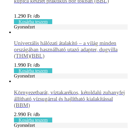
kupica készlet praktikus bőr tokban (BBL)
1.290
Ft
Kosárba teszem
Gyorsnézet
Univerzális hálózati átalakító – a világ minden
országában használható utazó adapter, dugvilla
(THM)(BBL)
1.990
Ft
Kosárba teszem
Gyorsnézet
Környezetbarát, víztakarékos, kétoldalú zuhanyfej
állítható vízsugárral és hajlítható kialakítással
(BBM)
2.990
Ft
Kosárba teszem
Gyorsnézet