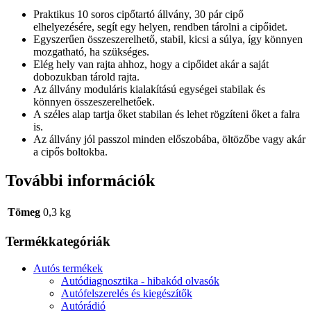
Praktikus 10 soros cipőtartó állvány, 30 pár cipő
elhelyezésére, segít egy helyen, rendben tárolni a cipőidet.
Egyszerűen összeszerelhető, stabil, kicsi a súlya, így könnyen
mozgatható, ha szükséges.
Elég hely van rajta ahhoz, hogy a cipőidet akár a saját
dobozukban tárold rajta.
Az állvány moduláris kialakítású egységei stabilak és
könnyen összeszerelhetőek.
A széles alap tartja őket stabilan és lehet rögzíteni őket a falra
is.
Az állvány jól passzol minden előszobába, öltözőbe vagy akár
a cipős boltokba.
További információk
Tömeg
0,3 kg
Termékkategóriák
Autós termékek
Autódiagnosztika - hibakód olvasók
Autófelszerelés és kiegészítők
Autórádió