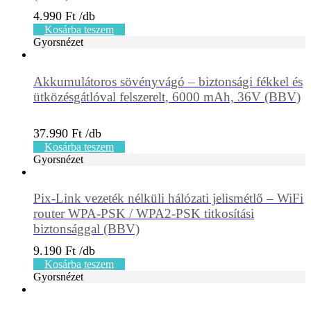
4.990
Ft
Kosárba teszem
Gyorsnézet
Akkumulátoros sövényvágó – biztonsági fékkel és
ütközésgátlóval felszerelt, 6000 mAh, 36V (BBV)
37.990
Ft
Kosárba teszem
Gyorsnézet
Pix-Link vezeték nélküli hálózati jelismétlő – WiFi
router WPA-PSK / WPA2-PSK titkosítási
biztonsággal (BBV)
9.190
Ft
Kosárba teszem
Gyorsnézet