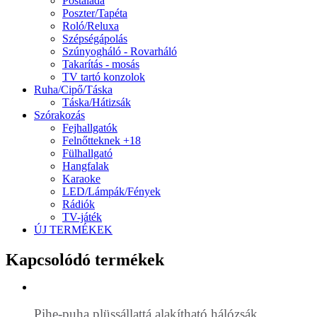
Postaláda
Poszter/Tapéta
Roló/Reluxa
Szépségápolás
Szúnyogháló - Rovarháló
Takarítás - mosás
TV tartó konzolok
Ruha/Cipő/Táska
Táska/Hátizsák
Szórakozás
Fejhallgatók
Felnőtteknek +18
Fülhallgató
Hangfalak
Karaoke
LED/Lámpák/Fények
Rádiók
TV-játék
ÚJ TERMÉKEK
Kapcsolódó termékek
Pihe-puha plüssállattá alakítható hálózsák