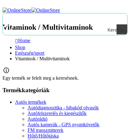
Vitaminok / Multivitaminok
Keresés
Home
Shop
Egészség/sport
Vitaminok / Multivitaminok
Egy termék se felelt meg a keresésnek.
Termékkategóriák
Autós termékek
Autódiagnosztika - hibakód olvasók
Autófelszerelés és kiegészítők
Autórádió
Autós kamerák - GPS nyomkövetők
FM transzmitterek
Hűtő/Hűtőtáska