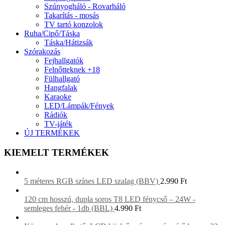
Szúnyogháló - Rovarháló
Takarítás - mosás
TV tartó konzolok
Ruha/Cipő/Táska
Táska/Hátizsák
Szórakozás
Fejhallgatók
Felnőtteknek +18
Fülhallgató
Hangfalak
Karaoke
LED/Lámpák/Fények
Rádiók
TV-játék
ÚJ TERMÉKEK
KIEMELT TERMÉKEK
5 méteres RGB színes LED szalag (BBV)
2.990
Ft
120 cm hosszú, dupla soros T8 LED fénycső – 24W -
semleges fehér - 1db (BBL)
4.990
Ft