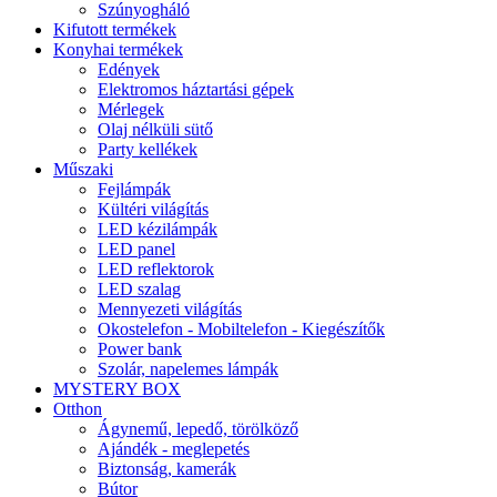
Szúnyogháló
Kifutott termékek
Konyhai termékek
Edények
Elektromos háztartási gépek
Mérlegek
Olaj nélküli sütő
Party kellékek
Műszaki
Fejlámpák
Kültéri világítás
LED kézilámpák
LED panel
LED reflektorok
LED szalag
Mennyezeti világítás
Okostelefon - Mobiltelefon - Kiegészítők
Power bank
Szolár, napelemes lámpák
MYSTERY BOX
Otthon
Ágynemű, lepedő, törölköző
Ajándék - meglepetés
Biztonság, kamerák
Bútor