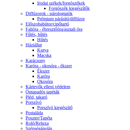
Irodai székek/forgószékek
Forgószék kiegészítők
Diffúzorok - párologtatók
Prémium párásító/diffúzor
Előszobabútor/cipőtartó
Falióra - ébresztőóra/asztali óra
Fűtés, hűtés
Hűtés
Háziállat
Kutya
Macska
Karácsony
Karóra - okosóra - ékszer
Ékszer
Karóra
Okosóra
Kártevők elleni védelem
Öntapadós tapéták
Pléd, takaró
Porszívó
Porszívó kiegészítő
Postaláda
Poszter/Tapéta
Roló/Reluxa
Szépségápolás