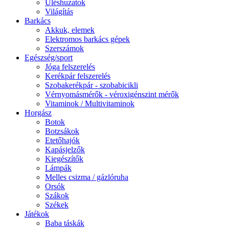
Üléshuzatok
Világítás
Barkács
Akkuk, elemek
Elektromos barkács gépek
Szerszámok
Egészség/sport
Jóga felszerelés
Kerékpár felszerelés
Szobakerékpár - szobabicikli
Vérnyomásmérők - véroxigénszint mérők
Vitaminok / Multivitaminok
Horgász
Botok
Botzsákok
Etetőhajók
Kapásjelzők
Kiegészítők
Lámpák
Melles csizma / gázlóruha
Orsók
Szákok
Székek
Játékok
Baba táskák