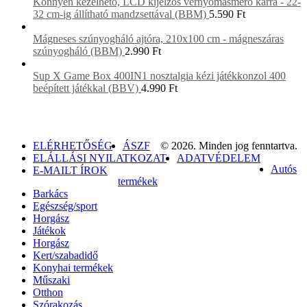
Könnyen kezelhető, LCD kijelzős vérnyomásmérő karra - 22-
32 cm-ig állítható mandzsettával (BBM)
5.590
Ft
Mágneses szúnyogháló ajtóra, 210x100 cm - mágneszáras
szúnyogháló (BBM)
2.990
Ft
Sup X Game Box 400IN1 nosztalgia kézi játékkonzol 400
beépített játékkal (BBV)
4.990
Ft
ELÉRHETŐSÉG
ÁSZF
© 2026. Minden jog fenntartva.
ELÁLLÁSI NYILATKOZAT
ADATVÉDELEM
Autós
E-MAILT ÍROK
termékek
Barkács
Egészség/sport
Horgász
Játékok
Horgász
Kert/szabadidő
Konyhai termékek
Műszaki
Otthon
Szórakozás