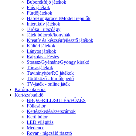
Buborékfújó játékok
Fiús játékok
Fürdőjátékok
Hab/Hungarocell/Modell repülők
Interaktív játékok
Járóka - utazóágy
Játék bútorok/konyhák
Kreatív és készségfejlesztő játékok
Kültéri játékok
Lányos játékok
Rajzolás - Festés
Strassz/Gyémánt/Gyöngy kirakó
Társasjátékok
Távirányítós/RC játékok
Törölköző - fürdőlepedő
TV-játék - online játék
Karóra, okosóra
Kert/szabadidő
BBQ/GRILL/SÜTÉS/FŐZÉS
Fóliasátor
Kertészkedés/szerszámok
Kerti bútor
LED világítás
Medence
Rovar - rágcsáló riasztó