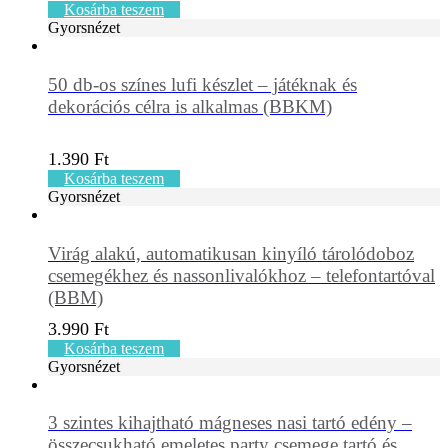
Kosárba teszem
Gyorsnézet
50 db-os színes lufi készlet – játéknak és
dekorációs célra is alkalmas (BBKM)
1.390
Ft
Kosárba teszem
Gyorsnézet
Virág alakú, automatikusan kinyíló tárolódoboz
csemegékhez és nassonlivalókhoz – telefontartóval
(BBM)
3.990
Ft
Kosárba teszem
Gyorsnézet
3 szintes kihajtható mágneses nasi tartó edény –
összecsukható emeletes party csemege tartó és