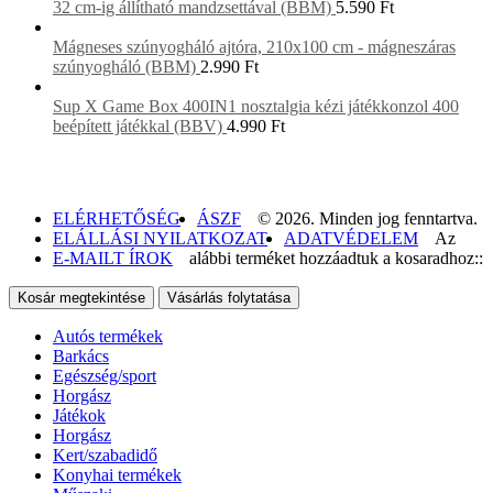
32 cm-ig állítható mandzsettával (BBM)
5.590
Ft
Mágneses szúnyogháló ajtóra, 210x100 cm - mágneszáras
szúnyogháló (BBM)
2.990
Ft
Sup X Game Box 400IN1 nosztalgia kézi játékkonzol 400
beépített játékkal (BBV)
4.990
Ft
ELÉRHETŐSÉG
ÁSZF
© 2026. Minden jog fenntartva.
ELÁLLÁSI NYILATKOZAT
ADATVÉDELEM
Az
E-MAILT ÍROK
alábbi terméket hozzáadtuk a kosaradhoz::
Kosár megtekintése
Vásárlás folytatása
Autós termékek
Barkács
Egészség/sport
Horgász
Játékok
Horgász
Kert/szabadidő
Konyhai termékek