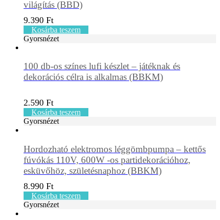
világítás (BBD)
9.390
Ft
Kosárba teszem
Gyorsnézet
100 db-os színes lufi készlet – játéknak és
dekorációs célra is alkalmas (BBKM)
2.590
Ft
Kosárba teszem
Gyorsnézet
Hordozható elektromos léggömbpumpa – kettős
fúvókás 110V, 600W -os partidekorációhoz,
esküvőhöz, születésnaphoz (BBKM)
8.990
Ft
Kosárba teszem
Gyorsnézet