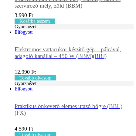
szervírozó mély, zöld (BBM)
3.990
Ft
Kosárba teszem
Gyorsnézet
Elfogyott
Elektromos vattacukor készítő gép – pálcával,
adagoló kanállal – 450 W (BBM)(BBJ)
12.990
Ft
Tovább olvasom
Gyorsnézet
Elfogyott
Praktikus önkeverő elemes utazó bögre (BBL)
(FX)
4.590
Ft
Tovább olvasom