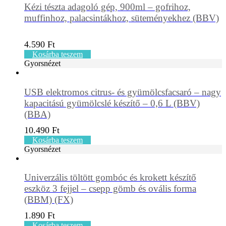
Kézi tészta adagoló gép, 900ml – gofrihoz,
muffinhoz, palacsintákhoz, süteményekhez (BBV)
4.590
Ft
Kosárba teszem
Gyorsnézet
USB elektromos citrus- és gyümölcsfacsaró – nagy
kapacitású gyümölcslé készítő – 0,6 L (BBV)
(BBA)
10.490
Ft
Kosárba teszem
Gyorsnézet
Univerzális töltött gombóc és krokett készítő
eszköz 3 fejjel – csepp gömb és ovális forma
(BBM) (FX)
1.890
Ft
Kosárba teszem