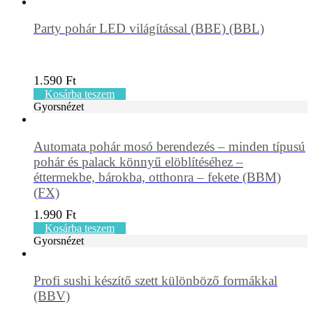
Party pohár LED világítással (BBE) (BBL)
1.590
Ft
Kosárba teszem
Gyorsnézet
Automata pohár mosó berendezés – minden típusú
pohár és palack könnyű elöblítéséhez –
éttermekbe, bárokba, otthonra – fekete (BBM)
(FX)
1.990
Ft
Kosárba teszem
Gyorsnézet
Profi sushi készítő szett különböző formákkal
(BBV)