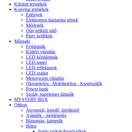
Kifutott termékek
Konyhai termékek
Edények
Elektromos háztartási gépek
Mérlegek
Olaj nélküli sütő
Party kellékek
Műszaki
Fejlámpák
Kültéri világítás
LED kézilámpák
LED panel
LED reflektorok
LED szalag
Mennyezeti világítás
Okostelefon - Mobiltelefon - Kiegészítők
Power bank
Szolár, napelemes lámpák
MYSTERY BOX
Otthon
Ágynemű, lepedő, törölköző
Ajándék - meglepetés
Biztonság, kamerák
Bútor
Irodai székek/forgószékek