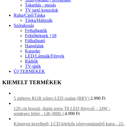
Takarítás - mosás
TV tartó konzolok
Ruha/Cipő/Táska
Táska/Hátizsák
Szórakozás
Fejhallgatók
Felnőtteknek +18
Fülhallgató
Hangfalak
Karaoke
LED/Lámpák/Fények
Rádiók
TV-játék
ÚJ TERMÉKEK
KIEMELT TERMÉKEK
5 méteres RGB színes LED szalag (BBV)
2.990
Ft
120 cm hosszú, dupla soros T8 LED fénycső – 24W -
semleges fehér - 1db (BBL)
4.990
Ft
Könnyen kezelhető, LCD kijelzős vérnyomásmérő karra - 22-