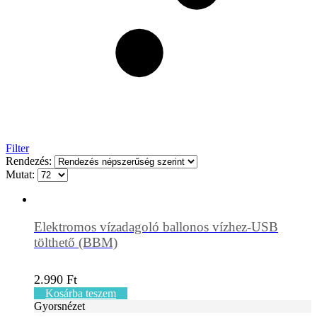
Filter
Rendezés:
Mutat:
Elektromos vízadagoló ballonos vízhez-USB
tölthető (BBM)
2.990
Ft
Kosárba teszem
Gyorsnézet