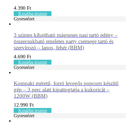
4.390
Ft
Kosárba teszem
Gyorsnézet
3 szintes kihajtható mágneses nasi tartó edény –
összecsukható emeletes party csemege tartó és
szervírozó – lapos, fehér (BBM)
4.690
Ft
Kosárba teszem
Gyorsnézet
Kompakt méretű, forró levegős popcorn készítő
gép – 3 perc alatt kipattogtatja a kukoricát –
1200W (BBM)
12.990
Ft
Kosárba teszem
Gyorsnézet