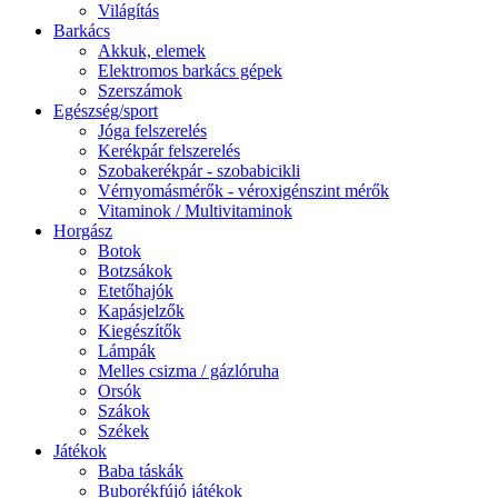
Világítás
Barkács
Akkuk, elemek
Elektromos barkács gépek
Szerszámok
Egészség/sport
Jóga felszerelés
Kerékpár felszerelés
Szobakerékpár - szobabicikli
Vérnyomásmérők - véroxigénszint mérők
Vitaminok / Multivitaminok
Horgász
Botok
Botzsákok
Etetőhajók
Kapásjelzők
Kiegészítők
Lámpák
Melles csizma / gázlóruha
Orsók
Szákok
Székek
Játékok
Baba táskák
Buborékfújó játékok