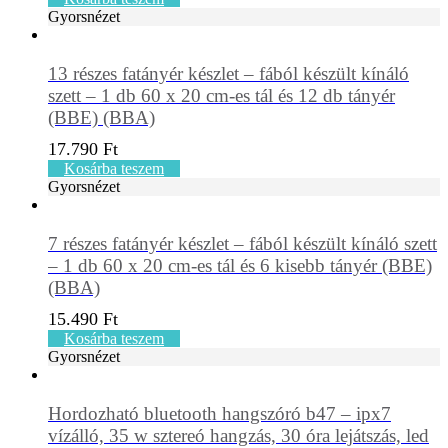
Gyorsnézet
13 részes fatányér készlet – fából készült kínáló
szett – 1 db 60 x 20 cm-es tál és 12 db tányér
(BBE) (BBA)
17.790
Ft
Kosárba teszem
Gyorsnézet
7 részes fatányér készlet – fából készült kínáló szett
– 1 db 60 x 20 cm-es tál és 6 kisebb tányér (BBE)
(BBA)
15.490
Ft
Kosárba teszem
Gyorsnézet
Hordozható bluetooth hangszóró b47 – ipx7
vízálló, 35 w sztereó hangzás, 30 óra lejátszás, led