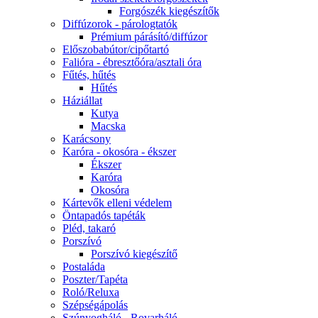
Forgószék kiegészítők
Diffúzorok - párologtatók
Prémium párásító/diffúzor
Előszobabútor/cipőtartó
Falióra - ébresztőóra/asztali óra
Fűtés, hűtés
Hűtés
Háziállat
Kutya
Macska
Karácsony
Karóra - okosóra - ékszer
Ékszer
Karóra
Okosóra
Kártevők elleni védelem
Öntapadós tapéták
Pléd, takaró
Porszívó
Porszívó kiegészítő
Postaláda
Poszter/Tapéta
Roló/Reluxa
Szépségápolás
Szúnyogháló - Rovarháló