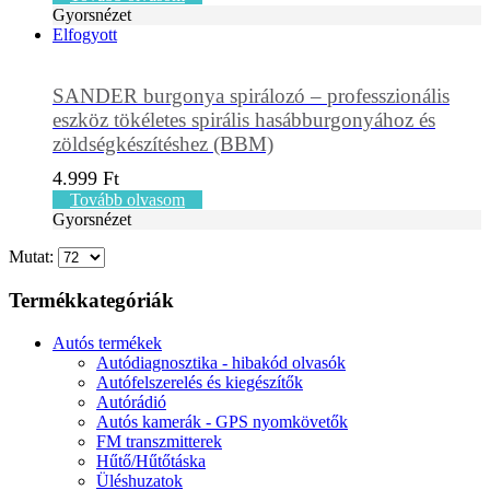
Gyorsnézet
Elfogyott
SANDER burgonya spirálozó – professzionális
eszköz tökéletes spirális hasábburgonyához és
zöldségkészítéshez (BBM)
4.999
Ft
Tovább olvasom
Gyorsnézet
Mutat:
Termékkategóriák
Autós termékek
Autódiagnosztika - hibakód olvasók
Autófelszerelés és kiegészítők
Autórádió
Autós kamerák - GPS nyomkövetők
FM transzmitterek
Hűtő/Hűtőtáska
Üléshuzatok