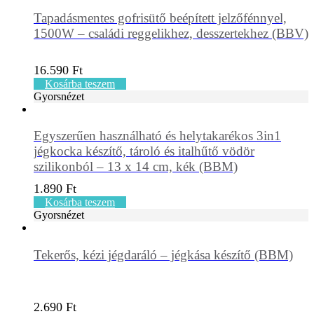
Tapadásmentes gofrisütő beépített jelzőfénnyel,
1500W – családi reggelikhez, desszertekhez (BBV)
16.590
Ft
Kosárba teszem
Gyorsnézet
Egyszerűen használható és helytakarékos 3in1
jégkocka készítő, tároló és italhűtő vödör
szilikonból – 13 x 14 cm, kék (BBM)
1.890
Ft
Kosárba teszem
Gyorsnézet
Tekerős, kézi jégdaráló – jégkása készítő (BBM)
2.690
Ft