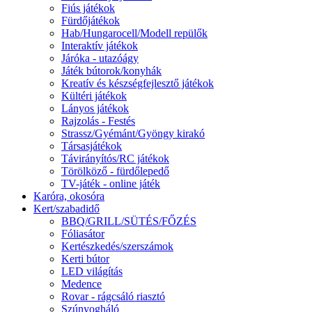
Fiús játékok
Fürdőjátékok
Hab/Hungarocell/Modell repülők
Interaktív játékok
Járóka - utazóágy
Játék bútorok/konyhák
Kreatív és készségfejlesztő játékok
Kültéri játékok
Lányos játékok
Rajzolás - Festés
Strassz/Gyémánt/Gyöngy kirakó
Társasjátékok
Távirányítós/RC játékok
Törölköző - fürdőlepedő
TV-játék - online játék
Karóra, okosóra
Kert/szabadidő
BBQ/GRILL/SÜTÉS/FŐZÉS
Fóliasátor
Kertészkedés/szerszámok
Kerti bútor
LED világítás
Medence
Rovar - rágcsáló riasztó
Szúnyogháló