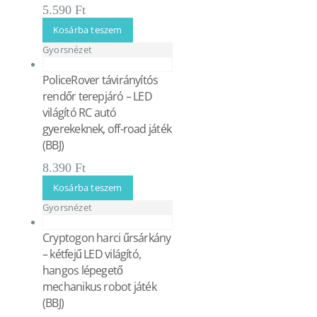
5.590
Ft
Kosárba teszem
Gyorsnézet
PoliceRover távirányítós
rendőr terepjáró – LED
világító RC autó
gyerekeknek, off-road játék
(BBJ)
8.390
Ft
Kosárba teszem
Gyorsnézet
Cryptogon harci űrsárkány
– kétfejű LED világító,
hangos lépegető
mechanikus robot játék
(BBJ)