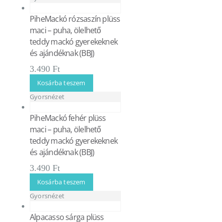
PiheMackó rózsaszín plüss
maci – puha, ölelhető
teddy mackó gyerekeknek
és ajándéknak (BBJ)
3.490
Ft
Kosárba teszem
Gyorsnézet
PiheMackó fehér plüss
maci – puha, ölelhető
teddy mackó gyerekeknek
és ajándéknak (BBJ)
3.490
Ft
Kosárba teszem
Gyorsnézet
Alpacasso sárga plüss