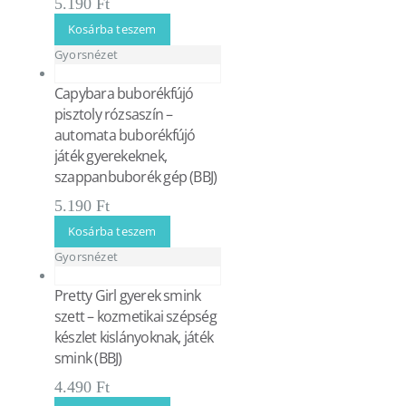
5.190
Ft
Kosárba teszem
Gyorsnézet
Capybara buborékfújó
pisztoly rózsaszín –
automata buborékfújó
játék gyerekeknek,
szappanbuborék gép (BBJ)
5.190
Ft
Kosárba teszem
Gyorsnézet
Pretty Girl gyerek smink
szett – kozmetikai szépség
készlet kislányoknak, játék
smink (BBJ)
4.490
Ft