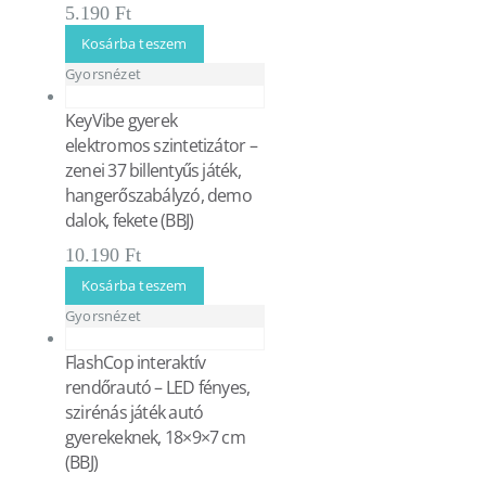
5.190
Ft
Kosárba teszem
Gyorsnézet
KeyVibe gyerek
elektromos szintetizátor –
zenei 37 billentyűs játék,
hangerőszabályzó, demo
dalok, fekete (BBJ)
10.190
Ft
Kosárba teszem
Gyorsnézet
FlashCop interaktív
rendőrautó – LED fényes,
szirénás játék autó
gyerekeknek, 18×9×7 cm
(BBJ)