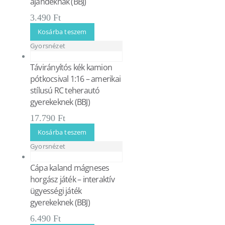
ajándéknak (BBJ)
3.490
Ft
Kosárba teszem
Gyorsnézet
Távirányítós kék kamion
pótkocsival 1:16 – amerikai
stílusú RC teherautó
gyerekeknek (BBJ)
17.790
Ft
Kosárba teszem
Gyorsnézet
Cápa kaland mágneses
horgász játék – interaktív
ügyességi játék
gyerekeknek (BBJ)
6.490
Ft