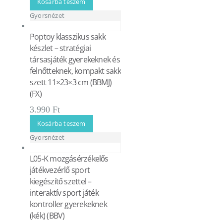
Kosárba teszem
Gyorsnézet
Poptoy klasszikus sakk
készlet – stratégiai
társasjáték gyerekeknek és
felnőtteknek, kompakt sakk
szett 11×23×3 cm (BBMJ)
(FX)
3.990
Ft
Kosárba teszem
Gyorsnézet
L05-K mozgásérzékelős
játékvezérlő sport
kiegészítő szettel –
interaktív sport játék
kontroller gyerekeknek
(kék) (BBV)