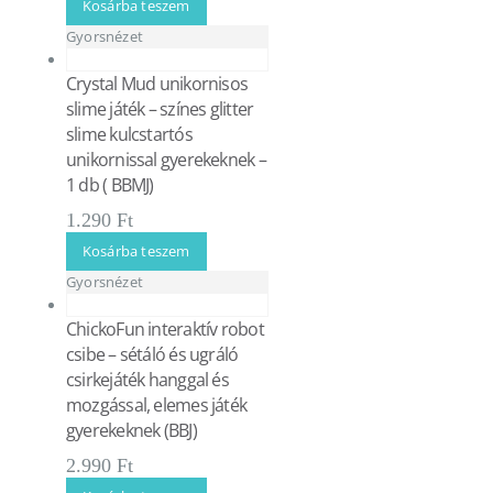
Kosárba teszem
Gyorsnézet
Crystal Mud unikornisos
slime játék – színes glitter
slime kulcstartós
unikornissal gyerekeknek –
1 db ( BBMJ)
1.290
Ft
Kosárba teszem
Gyorsnézet
ChickoFun interaktív robot
csibe – sétáló és ugráló
csirkejáték hanggal és
mozgással, elemes játék
gyerekeknek (BBJ)
2.990
Ft