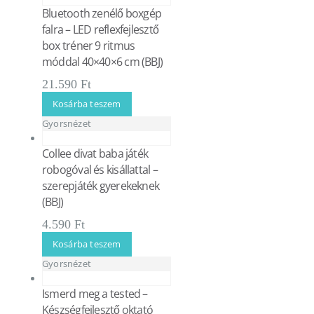
Bluetooth zenélő boxgép
falra – LED reflexfejlesztő
box tréner 9 ritmus
móddal 40×40×6 cm (BBJ)
21.590
Ft
Kosárba teszem
Gyorsnézet
Collee divat baba játék
robogóval és kisállattal –
szerepjáték gyerekeknek
(BBJ)
4.590
Ft
Kosárba teszem
Gyorsnézet
Ismerd meg a tested –
Készségfejlesztő oktató