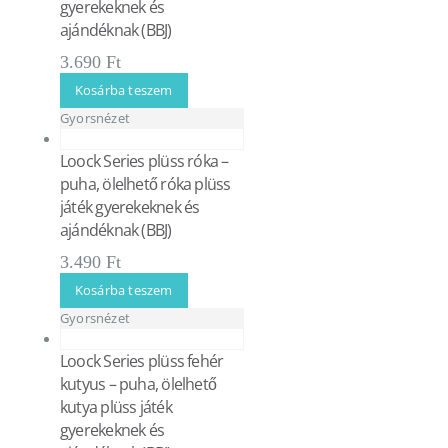
gyerekeknek és
ajándéknak (BBJ)
3.690
Ft
Kosárba teszem
Gyorsnézet
Loock Series plüss róka –
puha, ölelhető róka plüss
játék gyerekeknek és
ajándéknak (BBJ)
3.490
Ft
Kosárba teszem
Gyorsnézet
Loock Series plüss fehér
kutyus – puha, ölelhető
kutya plüss játék
gyerekeknek és