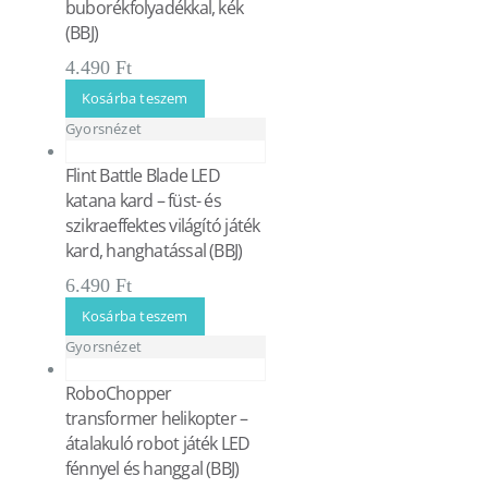
buborékfolyadékkal, kék
(BBJ)
4.490
Ft
Kosárba teszem
Gyorsnézet
Flint Battle Blade LED
katana kard – füst- és
szikraeffektes világító játék
kard, hanghatással (BBJ)
6.490
Ft
Kosárba teszem
Gyorsnézet
RoboChopper
transformer helikopter –
átalakuló robot játék LED
fénnyel és hanggal (BBJ)