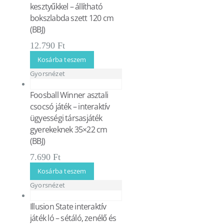
kesztyűkkel – állítható
bokszlabda szett 120 cm
(BBJ)
12.790
Ft
Kosárba teszem
Gyorsnézet
Foosball Winner asztali
csocsó játék – interaktív
ügyességi társasjáték
gyerekeknek 35×22 cm
(BBJ)
7.690
Ft
Kosárba teszem
Gyorsnézet
Illusion State interaktív
játék ló – sétáló, zenélő és