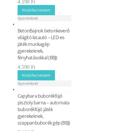
4.190
Ft
Kosárba teszem
Gyorsnézet
BetonBajnok betonkeverő
világító kisautó – LED-es
játék munkagép
gyerekeknek,
fényhatásokkal (BBJ)
4.590
Ft
Kosárba teszem
Gyorsnézet
Capybara buborékfújó
pisztoly barna – automata
buborékfújó játék
gyerekeknek,
szappanbuborék gép (BBJ)