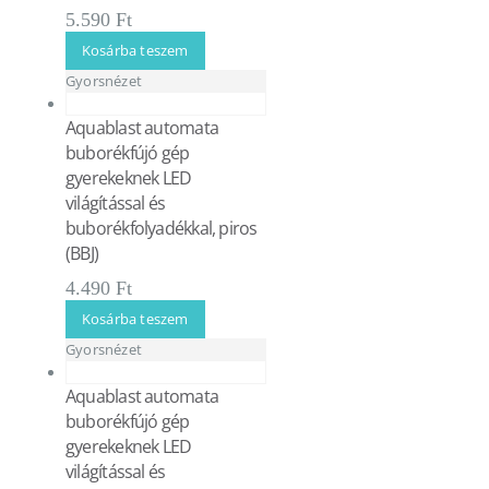
5.590
Ft
Kosárba teszem
Gyorsnézet
Aquablast automata
buborékfújó gép
gyerekeknek LED
világítással és
buborékfolyadékkal, piros
(BBJ)
4.490
Ft
Kosárba teszem
Gyorsnézet
Aquablast automata
buborékfújó gép
gyerekeknek LED
világítással és