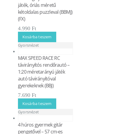
játék, óriás méretű
kétoldalas puzzleval (BBMJ)
(FX)
4.990
Ft
Kosárba teszem
Gyorsnézet
MAX SPEED RACE RC
távirányítós rendőrautó –
1:20 méretarányú játék
autó távirányítóval
gyerekeknek (BBJ)
7.690
Ft
Kosárba teszem
Gyorsnézet
4 húros gyermek gitár
pengetővel – 57 cm-es