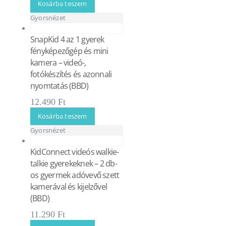
Kosárba teszem
Gyorsnézet
SnapKid 4 az 1 gyerek
fényképezőgép és mini
kamera – videó-,
fotókészítés és azonnali
nyomtatás (BBD)
12.490
Ft
Kosárba teszem
Gyorsnézet
KidConnect videós walkie-
talkie gyerekeknek – 2 db-
os gyermek adóvevő szett
kamerával és kijelzővel
(BBD)
11.290
Ft