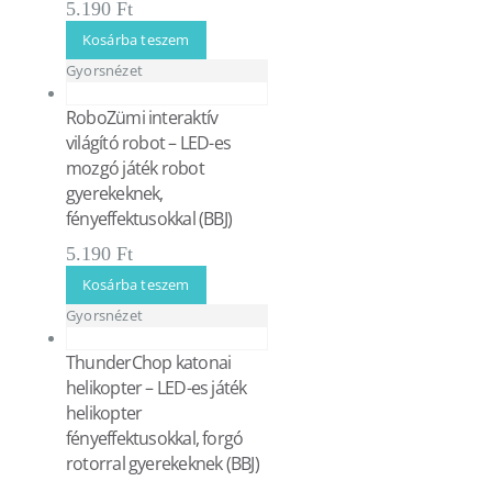
5.190
Ft
Kosárba teszem
Gyorsnézet
RoboZümi interaktív
világító robot – LED-es
mozgó játék robot
gyerekeknek,
fényeffektusokkal (BBJ)
5.190
Ft
Kosárba teszem
Gyorsnézet
ThunderChop katonai
helikopter – LED-es játék
helikopter
fényeffektusokkal, forgó
rotorral gyerekeknek (BBJ)