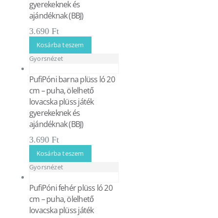
gyerekeknek és
ajándéknak (BBJ)
3.690
Ft
Kosárba teszem
Gyorsnézet
PufiPóni barna plüss ló 20
cm – puha, ölelhető
lovacska plüss játék
gyerekeknek és
ajándéknak (BBJ)
3.690
Ft
Kosárba teszem
Gyorsnézet
PufiPóni fehér plüss ló 20
cm – puha, ölelhető
lovacska plüss játék