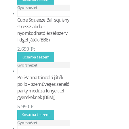
Gyorsnézet
Cube Squeeze Ball squishy
stresszlabda –
nyomkodható érzékszervi
fidget játék (BBE)
2.690
Ft
Kosárba teszem
Gyorsnézet
PoliPanna táncoló játék
polip – szemüveges zenélő
party medúza fényekkel
gyerekeknek (BBMJ)
5.990
Ft
Kosárba teszem
Gyorsnézet