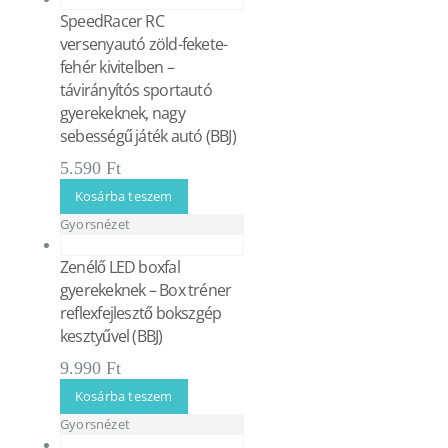
SpeedRacer RC
versenyautó zöld-fekete-
fehér kivitelben –
távirányítós sportautó
gyerekeknek, nagy
sebességű játék autó (BBJ)
5.590
Ft
Kosárba teszem
Gyorsnézet
Zenélő LED boxfal
gyerekeknek – Box tréner
reflexfejlesztő bokszgép
kesztyűvel (BBJ)
9.990
Ft
Kosárba teszem
Gyorsnézet