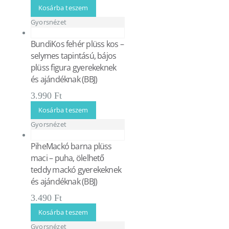
Kosárba teszem
Gyorsnézet
BundiKos fehér plüss kos –
selymes tapintású, bájos
plüss figura gyerekeknek
és ajándéknak (BBJ)
3.990
Ft
Kosárba teszem
Gyorsnézet
PiheMackó barna plüss
maci – puha, ölelhető
teddy mackó gyerekeknek
és ajándéknak (BBJ)
3.490
Ft
Kosárba teszem
Gyorsnézet