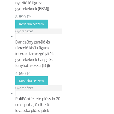
nyerítő ló figura
gyerekeknek (BBMJ)
8.890
Ft
Kosárba teszem
Gyorsnézet
DanceBoy zenélő és
táncoló kisfiú figura –
interaktív mozgó játék
gyerekeknek hang- és
fényhatásokkal (BBJ)
4.690
Ft
Kosárba teszem
Gyorsnézet
PufiPóni fekete plüss ló 20
cm – puha, ölelhető
lovacska plüss játék