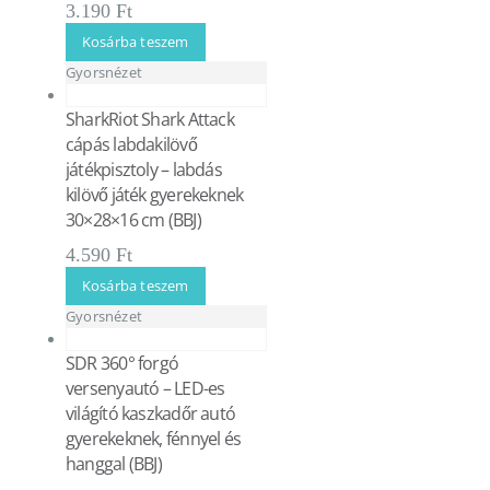
3.190
Ft
Kosárba teszem
Gyorsnézet
SharkRiot Shark Attack
cápás labdakilövő
játékpisztoly – labdás
kilövő játék gyerekeknek
30×28×16 cm (BBJ)
4.590
Ft
Kosárba teszem
Gyorsnézet
SDR 360° forgó
versenyautó – LED-es
világító kaszkadőr autó
gyerekeknek, fénnyel és
hanggal (BBJ)