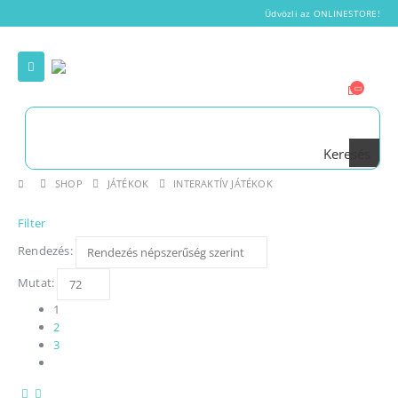
Üdvözli az ONLINESTORE!
Keresés
SHOP
JÁTÉKOK
INTERAKTÍV JÁTÉKOK
Filter
Rendezés:
Mutat:
1
2
3