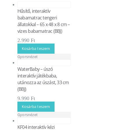
Hűsítő, interaktív
babamatrac tengeri
állatokkal – 65 x 48 x 8 cm –
vizes babamatrac (BBJ)
2.990
Ft
Kosárba teszem
Gyorsnézet
WaterBaby – úszó
interaktív játékbaba,
utánozza az úszást, 33 cm
(BBJ)
9.990
Ft
Kosárba teszem
Gyorsnézet
KF04 interaktív kézi