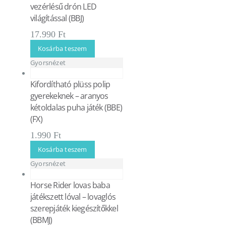
vezérlésű drón LED
világítással (BBJ)
17.990
Ft
Kosárba teszem
Gyorsnézet
Kifordítható plüss polip
gyerekeknek – aranyos
kétoldalas puha játék (BBE)
(FX)
1.990
Ft
Kosárba teszem
Gyorsnézet
Horse Rider lovas baba
játékszett lóval – lovaglós
szerepjáték kiegészítőkkel
(BBMJ)