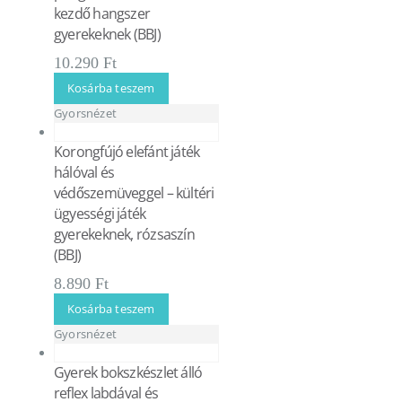
kezdő hangszer
gyerekeknek (BBJ)
10.290
Ft
Kosárba teszem
Gyorsnézet
Korongfújó elefánt játék
hálóval és
védőszemüveggel – kültéri
ügyességi játék
gyerekeknek, rózsaszín
(BBJ)
8.890
Ft
Kosárba teszem
Gyorsnézet
Gyerek bokszkészlet álló
reflex labdával és