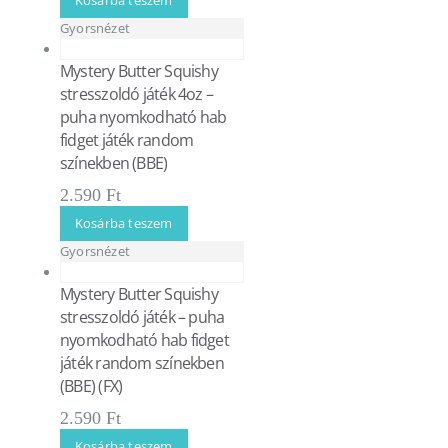
Gyorsnézet
Mystery Butter Squishy
stresszoldó játék 4oz –
puha nyomkodható hab
fidget játék random
színekben (BBE)
2.590
Ft
Kosárba teszem
Gyorsnézet
Mystery Butter Squishy
stresszoldó játék – puha
nyomkodható hab fidget
játék random színekben
(BBE) (FX)
2.590
Ft
Kosárba teszem