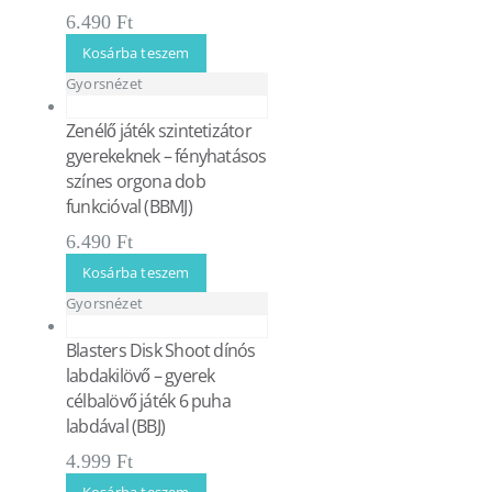
6.490
Ft
Kosárba teszem
Gyorsnézet
Zenélő játék szintetizátor
gyerekeknek – fényhatásos
színes orgona dob
funkcióval (BBMJ)
6.490
Ft
Kosárba teszem
Gyorsnézet
Blasters Disk Shoot dínós
labdakilövő – gyerek
célbalövő játék 6 puha
labdával (BBJ)
4.999
Ft
Kosárba teszem