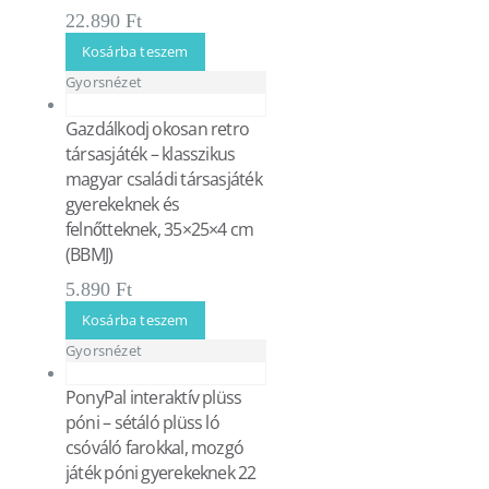
22.890
Ft
Kosárba teszem
Gyorsnézet
Gazdálkodj okosan retro
társasjáték – klasszikus
magyar családi társasjáték
gyerekeknek és
felnőtteknek, 35×25×4 cm
(BBMJ)
5.890
Ft
Kosárba teszem
Gyorsnézet
PonyPal interaktív plüss
póni – sétáló plüss ló
csóváló farokkal, mozgó
játék póni gyerekeknek 22