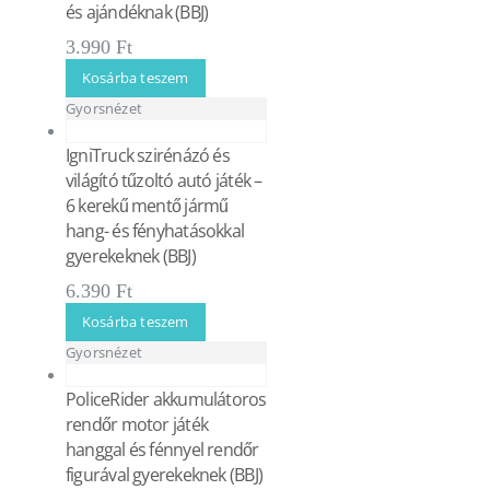
és ajándéknak (BBJ)
3.990
Ft
Kosárba teszem
Gyorsnézet
IgniTruck szirénázó és
világító tűzoltó autó játék –
6 kerekű mentő jármű
hang- és fényhatásokkal
gyerekeknek (BBJ)
6.390
Ft
Kosárba teszem
Gyorsnézet
PoliceRider akkumulátoros
rendőr motor játék
hanggal és fénnyel rendőr
figurával gyerekeknek (BBJ)