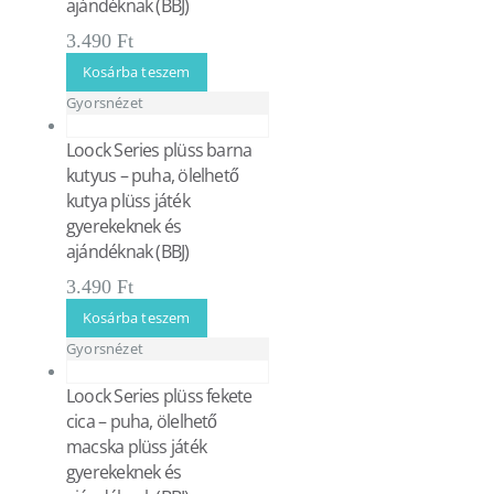
ajándéknak (BBJ)
3.490
Ft
Kosárba teszem
Gyorsnézet
Loock Series plüss barna
kutyus – puha, ölelhető
kutya plüss játék
gyerekeknek és
ajándéknak (BBJ)
3.490
Ft
Kosárba teszem
Gyorsnézet
Loock Series plüss fekete
cica – puha, ölelhető
macska plüss játék
gyerekeknek és