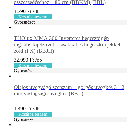
összeszedéséhez – 80 cm (BBKM) (BBL)
1.790
Ft
Kosárba teszem
Gyorsnézet
THOlux MMA 300 Inverteres hegesztőgép
digitális kijelzővel – sisakkal és hegesztőfejekkel –
zöld (FX) (BBJH)
32.990
Ft
Kosárba teszem
Gyorsnézet
Olajos üvegvágó szerszám – görgős üvegkés 3-12
mm vastagságú üvegkés (BBL)
1.490
Ft
Kosárba teszem
Gyorsnézet