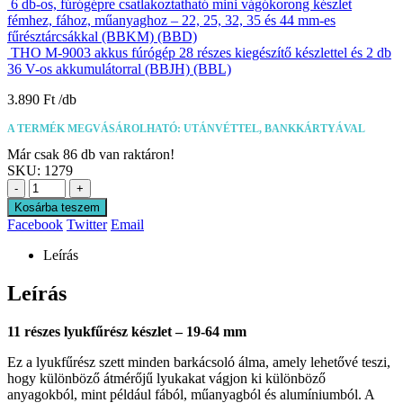
6 db-os, fúrógépre csatlakoztatható mini vágókorong készlet
fémhez, fához, műanyaghoz – 22, 25, 32, 35 és 44 mm-es
fűrésztárcsákkal (BBKM) (BBD)
THO M-9003 akkus fúrógép 28 részes kiegészítő készlettel és 2 db
36 V-os akkumulátorral (BBJH) (BBL)
3.890
Ft
A TERMÉK MEGVÁSÁROLHATÓ: UTÁNVÉTTEL, BANKKÁRTYÁVAL
Már csak 86 db van raktáron!
SKU:
1279
-
+
Kosárba teszem
Facebook
Twitter
Email
Leírás
Leírás
11 részes lyukfűrész készlet – 19-64 mm
Ez a lyukfűrész szett minden barkácsoló álma, amely lehetővé teszi,
hogy különböző átmérőjű lyukakat vágjon ki különböző
anyagokból, mint például fából, műanyagból és alumíniumból. A