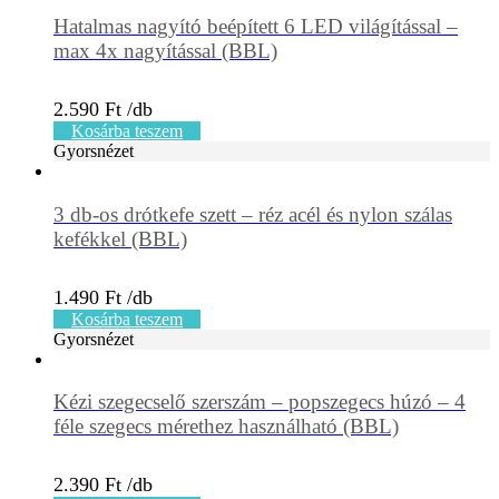
Hatalmas nagyító beépített 6 LED világítással –
max 4x nagyítással (BBL)
2.590
Ft
Kosárba teszem
Gyorsnézet
3 db-os drótkefe szett – réz acél és nylon szálas
kefékkel (BBL)
1.490
Ft
Kosárba teszem
Gyorsnézet
Kézi szegecselő szerszám – popszegecs húzó – 4
féle szegecs mérethez használható (BBL)
2.390
Ft