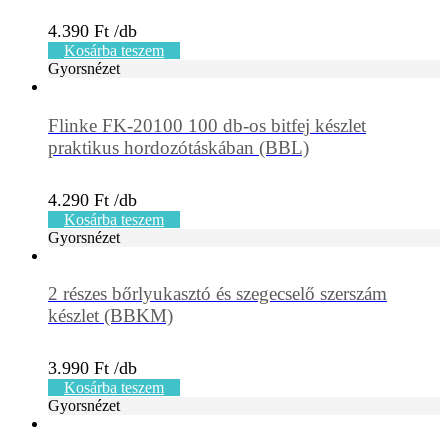
4.390
Ft
Kosárba teszem
Gyorsnézet
Flinke FK-20100 100 db-os bitfej készlet
praktikus hordozótáskában (BBL)
4.290
Ft
Kosárba teszem
Gyorsnézet
2 részes bőrlyukasztó és szegecselő szerszám
készlet (BBKM)
3.990
Ft
Kosárba teszem
Gyorsnézet