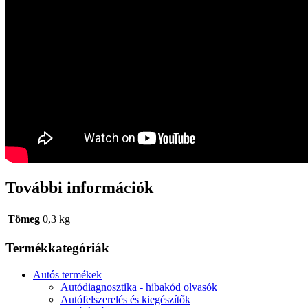
További információk
Tömeg
0,3 kg
Termékkategóriák
Autós termékek
Autódiagnosztika - hibakód olvasók
Autófelszerelés és kiegészítők