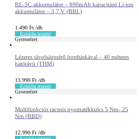
BL-5C akkumulátor – 890mAh kapacitású Li-ion
akkumulátor – 3,7 V (BBL)
1.490
Ft
Kosárba teszem
Gyorsnézet
Lézeres távolságmérő hordtáskával – 40 méteres
hatótávú (THM)
13.990
Ft
Kosárba teszem
Gyorsnézet
Multifunkciós racsnis nyomatékkulcs 5 Nm- 25
Nm (BBD)
12.990
Ft
Kosárba teszem