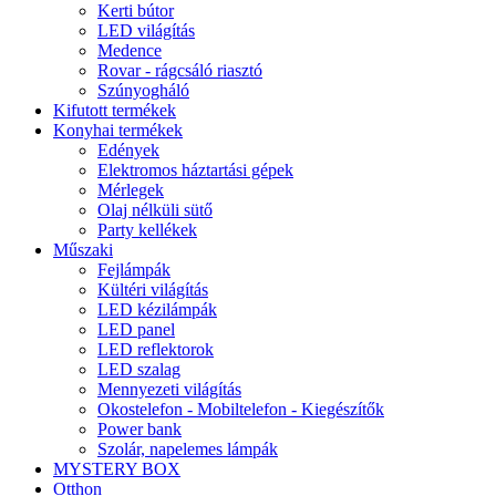
Kerti bútor
LED világítás
Medence
Rovar - rágcsáló riasztó
Szúnyogháló
Kifutott termékek
Konyhai termékek
Edények
Elektromos háztartási gépek
Mérlegek
Olaj nélküli sütő
Party kellékek
Műszaki
Fejlámpák
Kültéri világítás
LED kézilámpák
LED panel
LED reflektorok
LED szalag
Mennyezeti világítás
Okostelefon - Mobiltelefon - Kiegészítők
Power bank
Szolár, napelemes lámpák
MYSTERY BOX
Otthon