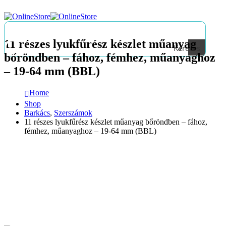
11 részes lyukfűrész készlet műanyag
Keresés
bőröndben – fához, fémhez, műanyaghoz
– 19-64 mm (BBL)
Home
Shop
Barkács
,
Szerszámok
11 részes lyukfűrész készlet műanyag bőröndben – fához,
fémhez, műanyaghoz – 19-64 mm (BBL)