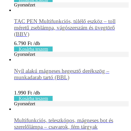
Gyorsnézet
TAC PEN Multifunkciós, túlélő eszköz – toll
méretű zseblámpa, vágószerszám és üvegtörő
(BBV)
6.790
Ft
Kosárba teszem
Gyorsnézet
Nyíl alakú mágneses hegesztő derékszög –
munkadarab tartó (BBL)
1.990
Ft
Kosárba teszem
Gyorsnézet
Multifunkciós, teleszkópos, mágneses bot és
szerelőlámpa – csavarok, fém tárgyak