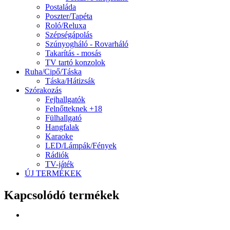
Postaláda
Poszter/Tapéta
Roló/Reluxa
Szépségápolás
Szúnyogháló - Rovarháló
Takarítás - mosás
TV tartó konzolok
Ruha/Cipő/Táska
Táska/Hátizsák
Szórakozás
Fejhallgatók
Felnőtteknek +18
Fülhallgató
Hangfalak
Karaoke
LED/Lámpák/Fények
Rádiók
TV-játék
ÚJ TERMÉKEK
Kapcsolódó termékek