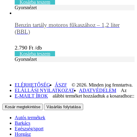
Kosárba teszem
Gyorsnézet
Benzin tartály motoros fűkaszához – 1,2 liter
(BBL)
2.790
Ft
Kosárba teszem
Gyorsnézet
ELÉRHETŐSÉG
ÁSZF
© 2026. Minden jog fenntartva.
ELÁLLÁSI NYILATKOZAT
ADATVÉDELEM
Az
E-MAILT ÍROK
alábbi terméket hozzáadtuk a kosaradhoz::
Kosár megtekintése
Vásárlás folytatása
Autós termékek
Barkács
Egészség/sport
Horgász