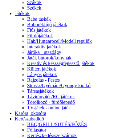
Szákok
Székek
Játékok
Baba táskák
Buborékfújó játékok
Fiús játékok
Fürdőjátékok
Hab/Hungarocell/Modell repülők
Interaktív játékok
Járóka - utazóágy
Játék bútorok/konyhák
Kreatív és készségfejlesztő játékok
Kültéri játékok
Lányos játékok
Rajzolás - Festés
Strassz/Gyémánt/Gyöngy kirakó
Társasjátékok
Távirányítós/RC játékok
Törölköző - fürdőlepedő
TV-játék - online játék
Karóra, okosóra
Kert/szabadidő
BBQ/GRILL/SÜTÉS/FŐZÉS
Fóliasátor
Kertészkedés/szerszámok