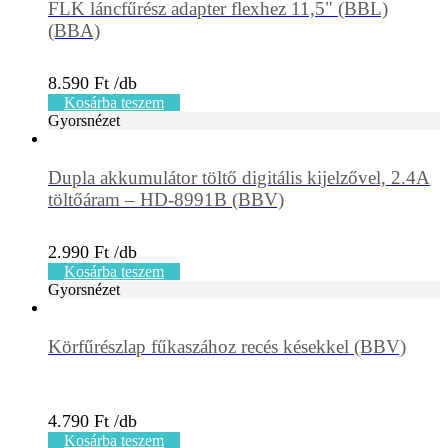
FLK láncfűrész adapter flexhez 11,5" (BBL)
(BBA)
8.590
Ft
Kosárba teszem
Gyorsnézet
Dupla akkumulátor töltő digitális kijelzővel, 2.4A
töltőáram – HD-8991B (BBV)
2.990
Ft
Kosárba teszem
Gyorsnézet
Körfűrészlap fűkaszához recés késekkel (BBV)
4.790
Ft
Kosárba teszem