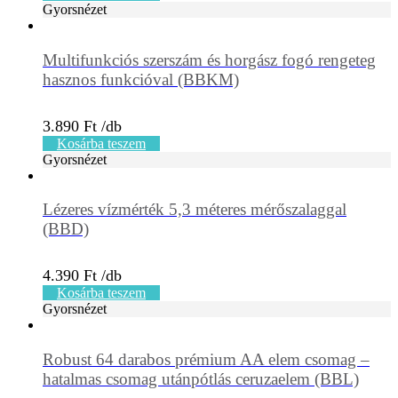
Gyorsnézet
Multifunkciós szerszám és horgász fogó rengeteg
hasznos funkcióval (BBKM)
3.890
Ft
Kosárba teszem
Gyorsnézet
Lézeres vízmérték 5,3 méteres mérőszalaggal
(BBD)
4.390
Ft
Kosárba teszem
Gyorsnézet
Robust 64 darabos prémium AA elem csomag –
hatalmas csomag utánpótlás ceruzaelem (BBL)