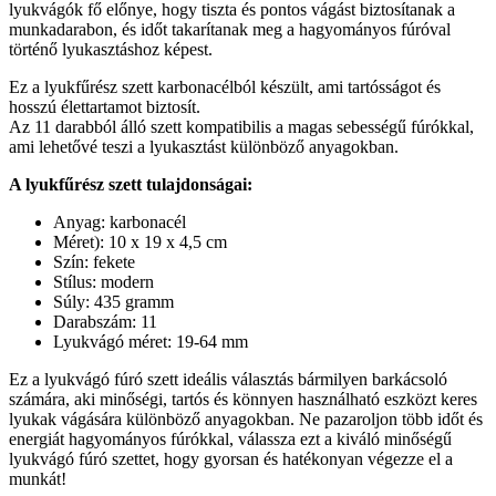
lyukvágók fő előnye, hogy tiszta és pontos vágást biztosítanak a
munkadarabon, és időt takarítanak meg a hagyományos fúróval
történő lyukasztáshoz képest.
Ez a lyukfűrész szett karbonacélból készült, ami tartósságot és
hosszú élettartamot biztosít.
Az 11 darabból álló szett kompatibilis a magas sebességű fúrókkal,
ami lehetővé teszi a lyukasztást különböző anyagokban.
A lyukfűrész szett tulajdonságai:
Anyag: karbonacél
Méret): 10 x 19 x 4,5 cm
Szín: fekete
Stílus: modern
Súly: 435 gramm
Darabszám: 11
Lyukvágó méret: 19-64 mm
Ez a lyukvágó fúró szett ideális választás bármilyen barkácsoló
számára, aki minőségi, tartós és könnyen használható eszközt keres
lyukak vágására különböző anyagokban. Ne pazaroljon több időt és
energiát hagyományos fúrókkal, válassza ezt a kiváló minőségű
lyukvágó fúró szettet, hogy gyorsan és hatékonyan végezze el a
munkát!