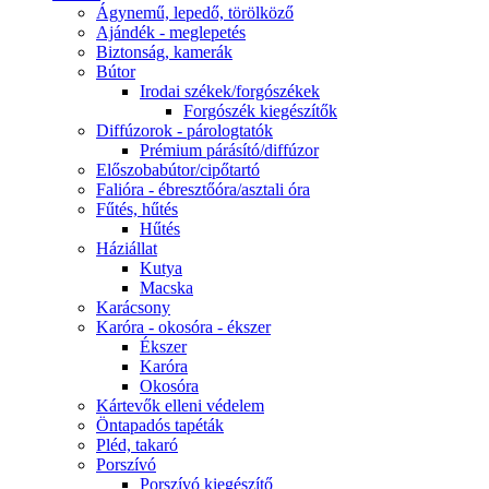
Ágynemű, lepedő, törölköző
Ajándék - meglepetés
Biztonság, kamerák
Bútor
Irodai székek/forgószékek
Forgószék kiegészítők
Diffúzorok - párologtatók
Prémium párásító/diffúzor
Előszobabútor/cipőtartó
Falióra - ébresztőóra/asztali óra
Fűtés, hűtés
Hűtés
Háziállat
Kutya
Macska
Karácsony
Karóra - okosóra - ékszer
Ékszer
Karóra
Okosóra
Kártevők elleni védelem
Öntapadós tapéták
Pléd, takaró
Porszívó
Porszívó kiegészítő