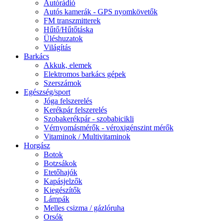
Autórádió
Autós kamerák - GPS nyomkövetők
FM transzmitterek
Hűtő/Hűtőtáska
Üléshuzatok
Világítás
Barkács
Akkuk, elemek
Elektromos barkács gépek
Szerszámok
Egészség/sport
Jóga felszerelés
Kerékpár felszerelés
Szobakerékpár - szobabicikli
Vérnyomásmérők - véroxigénszint mérők
Vitaminok / Multivitaminok
Horgász
Botok
Botzsákok
Etetőhajók
Kapásjelzők
Kiegészítők
Lámpák
Melles csizma / gázlóruha
Orsók