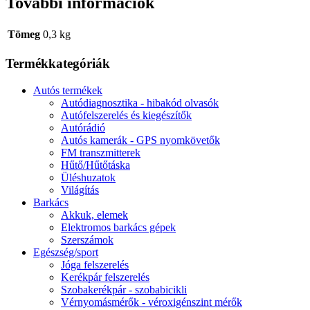
További információk
Tömeg
0,3 kg
Termékkategóriák
Autós termékek
Autódiagnosztika - hibakód olvasók
Autófelszerelés és kiegészítők
Autórádió
Autós kamerák - GPS nyomkövetők
FM transzmitterek
Hűtő/Hűtőtáska
Üléshuzatok
Világítás
Barkács
Akkuk, elemek
Elektromos barkács gépek
Szerszámok
Egészség/sport
Jóga felszerelés
Kerékpár felszerelés
Szobakerékpár - szobabicikli
Vérnyomásmérők - véroxigénszint mérők