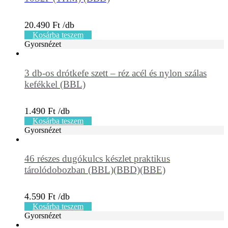
20.490
Ft
Kosárba teszem
Gyorsnézet
3 db-os drótkefe szett – réz acél és nylon szálas
kefékkel (BBL)
1.490
Ft
Kosárba teszem
Gyorsnézet
46 részes dugókulcs készlet praktikus
tárolódobozban (BBL)(BBD)(BBE)
4.590
Ft
Kosárba teszem
Gyorsnézet