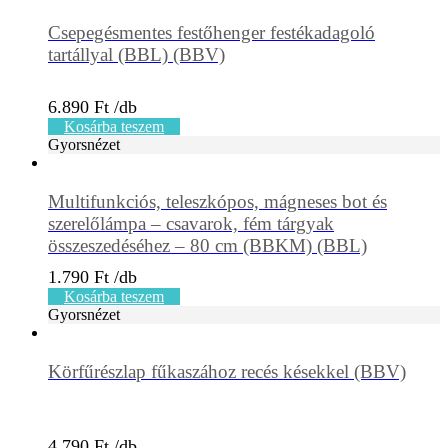
Csepegésmentes festőhenger festékadagoló
tartállyal (BBL) (BBV)
6.890
Ft
Kosárba teszem
Gyorsnézet
Multifunkciós, teleszkópos, mágneses bot és
szerelőlámpa – csavarok, fém tárgyak
összeszedéséhez – 80 cm (BBKM) (BBL)
1.790
Ft
Kosárba teszem
Gyorsnézet
Körfűrészlap fűkaszához recés késekkel (BBV)
4.790
Ft