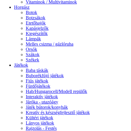
Vitaminok / Multivitaminok
Horgász
Botok
Botzsákok
Etetőhajók
Kapásjelzők
Kiegészítők
Lámpák
Melles csizma / gázlóruha
Orsók
Szákok
Székek
Játékok
Baba táskák
Buborékfújó játékok
Fiús játékok
Fürdőjátékok
Hab/Hungarocell/Modell repülők
Interaktív játékok
Járóka - utazóágy
Játék bútorok/konyhák
Kreatív és készségfejlesztő játékok
Kültéri játékok
Lányos játékok
Rajzolás - Festés