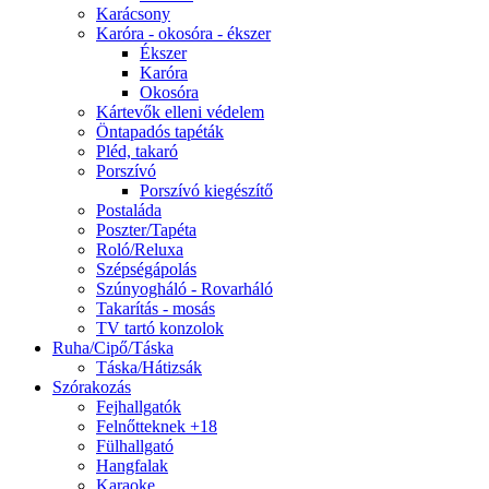
Karácsony
Karóra - okosóra - ékszer
Ékszer
Karóra
Okosóra
Kártevők elleni védelem
Öntapadós tapéták
Pléd, takaró
Porszívó
Porszívó kiegészítő
Postaláda
Poszter/Tapéta
Roló/Reluxa
Szépségápolás
Szúnyogháló - Rovarháló
Takarítás - mosás
TV tartó konzolok
Ruha/Cipő/Táska
Táska/Hátizsák
Szórakozás
Fejhallgatók
Felnőtteknek +18
Fülhallgató
Hangfalak
Karaoke