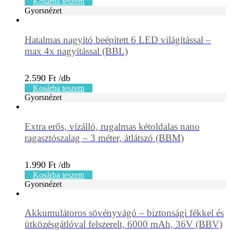
Kosárba teszem
Gyorsnézet
Hatalmas nagyító beépített 6 LED világítással –
max 4x nagyítással (BBL)
2.590
Ft
Kosárba teszem
Gyorsnézet
Extra erős, vízálló, rugalmas kétoldalas nano
ragasztószalag – 3 méter, átlátszó (BBM)
1.990
Ft
Kosárba teszem
Gyorsnézet
Akkumulátoros sövényvágó – biztonsági fékkel és
ütközésgátlóval felszerelt, 6000 mAh, 36V (BBV)