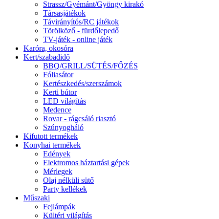
Strassz/Gyémánt/Gyöngy kirakó
Társasjátékok
Távirányítós/RC játékok
Törölköző - fürdőlepedő
TV-játék - online játék
Karóra, okosóra
Kert/szabadidő
BBQ/GRILL/SÜTÉS/FŐZÉS
Fóliasátor
Kertészkedés/szerszámok
Kerti bútor
LED világítás
Medence
Rovar - rágcsáló riasztó
Szúnyogháló
Kifutott termékek
Konyhai termékek
Edények
Elektromos háztartási gépek
Mérlegek
Olaj nélküli sütő
Party kellékek
Műszaki
Fejlámpák
Kültéri világítás