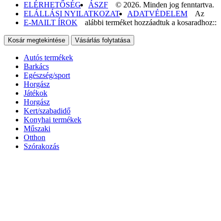
ELÉRHETŐSÉG
ÁSZF
© 2026. Minden jog fenntartva.
ELÁLLÁSI NYILATKOZAT
ADATVÉDELEM
Az
E-MAILT ÍROK
alábbi terméket hozzáadtuk a kosaradhoz::
Kosár megtekintése
Vásárlás folytatása
Autós termékek
Barkács
Egészség/sport
Horgász
Játékok
Horgász
Kert/szabadidő
Konyhai termékek
Műszaki
Otthon
Szórakozás