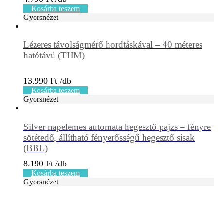
Kosárba teszem
Gyorsnézet
Lézeres távolságmérő hordtáskával – 40 méteres
hatótávú (THM)
13.990
Ft
Kosárba teszem
Gyorsnézet
Silver napelemes automata hegesztő pajzs – fényre
sötétedő, állítható fényerősségű hegesztő sisak
(BBL)
8.190
Ft
Kosárba teszem
Gyorsnézet