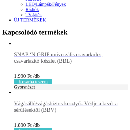
LED/Lámpák/Fények
Rádiók
TV-játék
ÚJ TERMÉKEK
Kapcsolódó termékek
SNAP ‘N GRIP univerzális csavarkulcs,
csavarlazító készlet (BBL)
1.990
Ft
Kosárba teszem
Gyorsnézet
Vágásálló/vágásbiztos kesztyű- Védje a kezét a
sérülésektől (BBV)
1.890
Ft