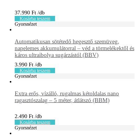
37.990
Ft
Kosárba teszem
Gyorsnézet
Automatikusan sötétedő hegesztő szemüveg,
napelemes akkumulátorral – véd a törmelékektől és
káros ultraibolya sugárzástól (BBV)
3.990
Ft
Kosárba teszem
Gyorsnézet
Extra erős, vízálló, rugalmas kétoldalas nano
ragasztószalag – 5 méter, átlátszó (BBM)
2.490
Ft
Kosárba teszem
Gyorsnézet