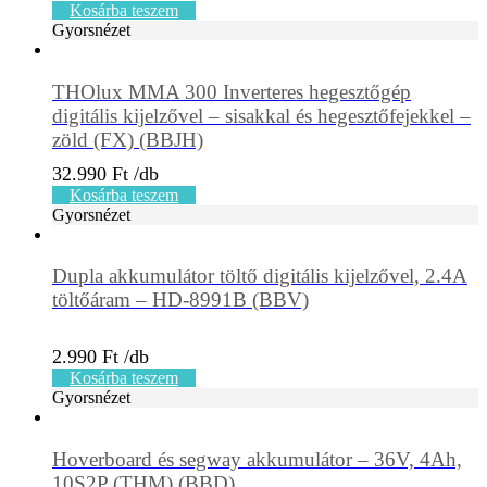
Kosárba teszem
Gyorsnézet
THOlux MMA 300 Inverteres hegesztőgép
digitális kijelzővel – sisakkal és hegesztőfejekkel –
zöld (FX) (BBJH)
32.990
Ft
Kosárba teszem
Gyorsnézet
Dupla akkumulátor töltő digitális kijelzővel, 2.4A
töltőáram – HD-8991B (BBV)
2.990
Ft
Kosárba teszem
Gyorsnézet
Hoverboard és segway akkumulátor – 36V, 4Ah,
10S2P (THM) (BBD)