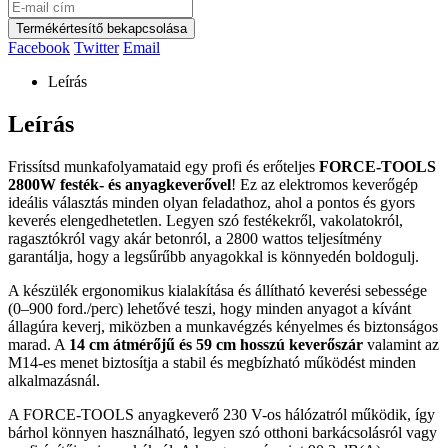
Termékértesítő bekapcsolása
Facebook
Twitter
Email
Leírás
Leírás
Frissítsd munkafolyamataid egy profi és erőteljes
FORCE-TOOLS
2800W festék- és anyagkeverővel
! Ez az elektromos keverőgép
ideális választás minden olyan feladathoz, ahol a pontos és gyors
keverés elengedhetetlen. Legyen szó festékekről, vakolatokról,
ragasztókról vagy akár betonról, a 2800 wattos teljesítmény
garantálja, hogy a legsűrűbb anyagokkal is könnyedén boldogulj.
A készülék ergonomikus kialakítása és állítható keverési sebessége
(0–900 ford./perc) lehetővé teszi, hogy minden anyagot a kívánt
állagúra keverj, miközben a munkavégzés kényelmes és biztonságos
marad. A
14 cm átmérőjű és 59 cm hosszú keverőszár
valamint az
M14-es menet biztosítja a stabil és megbízható működést minden
alkalmazásnál.
A FORCE-TOOLS anyagkeverő 230 V-os hálózatról működik, így
bárhol könnyen használható, legyen szó otthoni barkácsolásról vagy