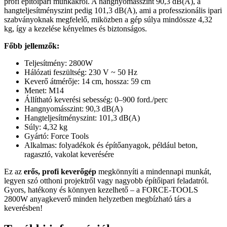
profi építőipari munkákról. A hangnyomásszint 90,3 dB(A), a
hangteljesítményszint pedig 101,3 dB(A), ami a professzionális ipari
szabványoknak megfelelő, miközben a gép súlya mindössze 4,32
kg, így a kezelése kényelmes és biztonságos.
Főbb jellemzők:
Teljesítmény: 2800W
Hálózati feszültség: 230 V ~ 50 Hz
Keverő átmérője: 14 cm, hossza: 59 cm
Menet: M14
Állítható keverési sebesség: 0–900 ford./perc
Hangnyomásszint: 90,3 dB(A)
Hangteljesítményszint: 101,3 dB(A)
Súly: 4,32 kg
Gyártó: Force Tools
Alkalmas: folyadékok és építőanyagok, például beton,
ragasztó, vakolat keverésére
Ez az
erős, profi keverőgép
megkönnyíti a mindennapi munkát,
legyen szó otthoni projektről vagy nagyobb építőipari feladatról.
Gyors, hatékony és könnyen kezelhető – a FORCE-TOOLS
2800W anyagkeverő minden helyzetben megbízható társ a
keverésben!