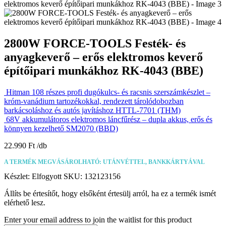
2800W FORCE-TOOLS Festék- és
anyagkeverő – erős elektromos keverő
építőipari munkákhoz RK-4043 (BBE)
Hitman 108 részes profi dugókulcs- és racsnis szerszámkészlet –
króm-vanádium tartozékokkal, rendezett tárolódobozban
barkácsoláshoz és autós javításhoz HTTL-7701 (THM)
68V akkumulátoros elektromos láncfűrész – dupla akkus, erős és
könnyen kezelhető SM2070 (BBD)
22.990
Ft
A TERMÉK MEGVÁSÁROLHATÓ: UTÁNVÉTTEL, BANKKÁRTYÁVAL
Készlet:
Elfogyott
SKU:
132123156
Állíts be értesítőt, hogy elsőként értesülj arról, ha ez a termék ismét
elérhető lesz.
Enter your email address to join the waitlist for this product