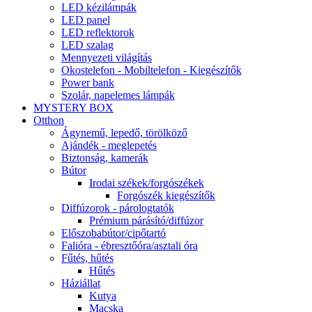
LED kézilámpák
LED panel
LED reflektorok
LED szalag
Mennyezeti világítás
Okostelefon - Mobiltelefon - Kiegészítők
Power bank
Szolár, napelemes lámpák
MYSTERY BOX
Otthon
Ágynemű, lepedő, törölköző
Ajándék - meglepetés
Biztonság, kamerák
Bútor
Irodai székek/forgószékek
Forgószék kiegészítők
Diffúzorok - párologtatók
Prémium párásító/diffúzor
Előszobabútor/cipőtartó
Falióra - ébresztőóra/asztali óra
Fűtés, hűtés
Hűtés
Háziállat
Kutya
Macska