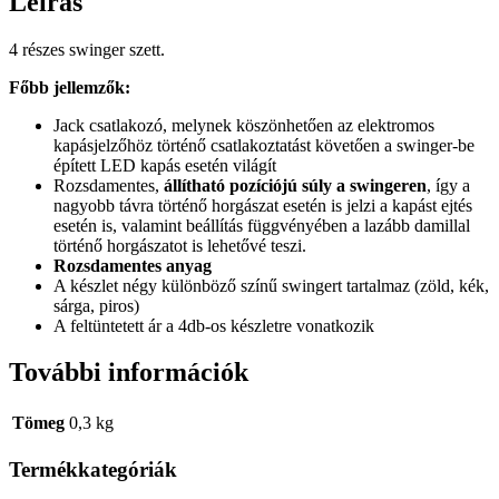
Leírás
4 részes swinger szett.
Főbb jellemzők:
Jack csatlakozó, melynek köszönhetően az elektromos
kapásjelzőhöz történő csatlakoztatást követően a swinger-be
épített LED kapás esetén világít
Rozsdamentes,
állítható pozíciójú súly a swingeren
, így a
nagyobb távra történő horgászat esetén is jelzi a kapást ejtés
esetén is, valamint beállítás függvényében a lazább damillal
történő horgászatot is lehetővé teszi.
Rozsdamentes anyag
A készlet négy különböző színű swingert tartalmaz (zöld, kék,
sárga, piros)
A feltüntetett ár a 4db-os készletre vonatkozik
További információk
Tömeg
0,3 kg
Termékkategóriák