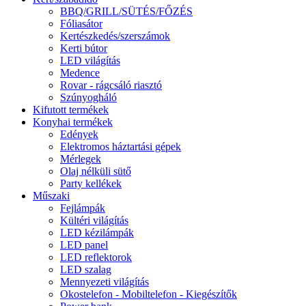
BBQ/GRILL/SÜTÉS/FŐZÉS
Fóliasátor
Kertészkedés/szerszámok
Kerti bútor
LED világítás
Medence
Rovar - rágcsáló riasztó
Szúnyogháló
Kifutott termékek
Konyhai termékek
Edények
Elektromos háztartási gépek
Mérlegek
Olaj nélküli sütő
Party kellékek
Műszaki
Fejlámpák
Kültéri világítás
LED kézilámpák
LED panel
LED reflektorok
LED szalag
Mennyezeti világítás
Okostelefon - Mobiltelefon - Kiegészítők