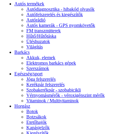
Autós termékek
Autódiagnosztika - hibakód olvasók
Autófelszerelés és kiegészítők
Autórádió
Autós kamerák - GPS nyomkövetők
FM transzmitterek
Hűtő/Hűtőtáska
Üléshuzatok
Világítás
Barkács
Akkuk, elemek
Elektromos barkács gépek
Szerszámok
Egészség/sport
Jóga felszerelés
Kerékpár felszerelés
Szobakerékpár - szobabicikli
Vérnyomásmérők - véroxigénszint mérők
Vitaminok / Multivitaminok
Horgász
Botok
Botzsákok
Etetőhajók
Kapásjelzők
Kiegészítők