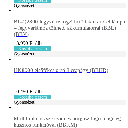
Kosárba teszem
Gyorsnézet
BL-Q2800 fegyverre rögzíthető taktikai zseblámpa
– fegyverlámpa tölthető akkumulátorral (BBL)
(BBV)
13.990
Ft
Kosárba teszem
Gyorsnézet
HK8000 elsőfékes orsó 8 csapágy (BBHR)
10.490
Ft
Kosárba teszem
Gyorsnézet
Multifunkciós szerszám és horgász fogó rengeteg
hasznos funkcióval (BBKM)