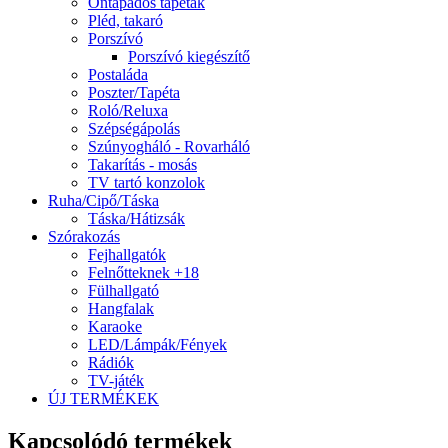
Öntapadós tapéták
Pléd, takaró
Porszívó
Porszívó kiegészítő
Postaláda
Poszter/Tapéta
Roló/Reluxa
Szépségápolás
Szúnyogháló - Rovarháló
Takarítás - mosás
TV tartó konzolok
Ruha/Cipő/Táska
Táska/Hátizsák
Szórakozás
Fejhallgatók
Felnőtteknek +18
Fülhallgató
Hangfalak
Karaoke
LED/Lámpák/Fények
Rádiók
TV-játék
ÚJ TERMÉKEK
Kapcsolódó termékek