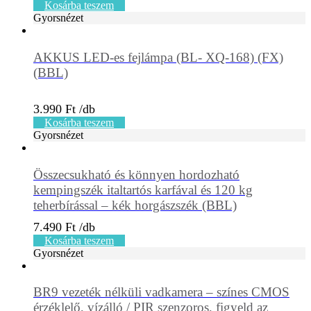
Kosárba teszem
Gyorsnézet
AKKUS LED-es fejlámpa (BL- XQ-168) (FX)
(BBL)
3.990
Ft
Kosárba teszem
Gyorsnézet
Összecsukható és könnyen hordozható
kempingszék italtartós karfával és 120 kg
teherbírással – kék horgászszék (BBL)
7.490
Ft
Kosárba teszem
Gyorsnézet
BR9 vezeték nélküli vadkamera – színes CMOS
érzéklelő, vízálló / PIR szenzoros, figyeld az