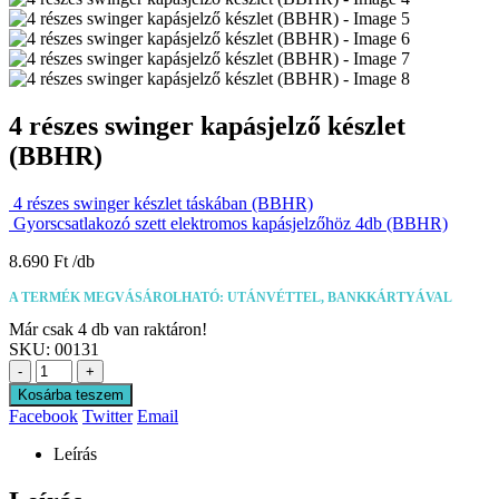
4 részes swinger kapásjelző készlet
(BBHR)
4 részes swinger készlet táskában (BBHR)
Gyorscsatlakozó szett elektromos kapásjelzőhöz 4db (BBHR)
8.690
Ft
A TERMÉK MEGVÁSÁROLHATÓ: UTÁNVÉTTEL, BANKKÁRTYÁVAL
Már csak 4 db van raktáron!
SKU:
00131
-
+
Kosárba teszem
Facebook
Twitter
Email
Leírás