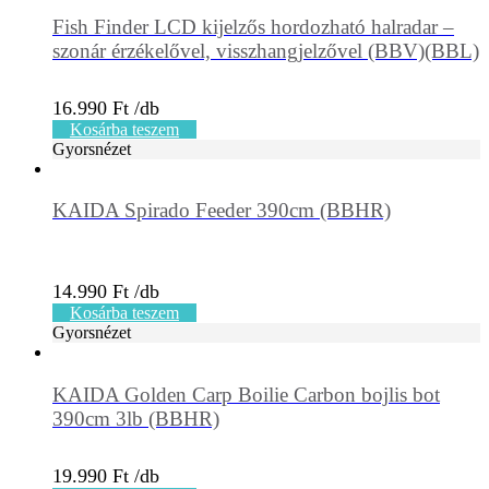
Fish Finder LCD kijelzős hordozható halradar –
szonár érzékelővel, visszhangjelzővel (BBV)(BBL)
16.990
Ft
Kosárba teszem
Gyorsnézet
KAIDA Spirado Feeder 390cm (BBHR)
14.990
Ft
Kosárba teszem
Gyorsnézet
KAIDA Golden Carp Boilie Carbon bojlis bot
390cm 3lb (BBHR)
19.990
Ft