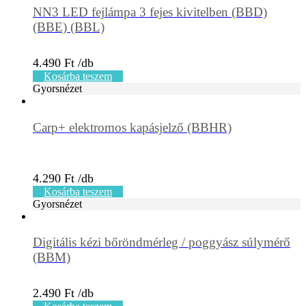
NN3 LED fejlámpa 3 fejes kivitelben (BBD)
(BBE) (BBL)
4.490
Ft
Kosárba teszem
Gyorsnézet
Carp+ elektromos kapásjelző (BBHR)
4.290
Ft
Kosárba teszem
Gyorsnézet
Digitális kézi bőröndmérleg / poggyász súlymérő
(BBM)
2.490
Ft