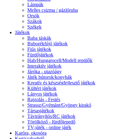
Lámpák
Melles csizma / gázlóruha
Orsók
Szákok
Székek
Játékok
Baba táskák
Buborékfújó játékok
Fiús játékok
Fürdőjátékok
Hab/Hungarocell/Modell repülők
Interaktív játékok
Járóka - utazóágy
Játék bútorok/konyhák
Kreatív és készségfejlesztő játékok
Kültéri játékok
Lányos játékok
Rajzolás - Festés
Strassz/Gyémánt/Gyöngy kirakó
Társasjátékok
Távirányítós/RC játékok
Törölköző - fürdőlepedő
TV-játék - online játék
Karóra, okosóra
Kert/szabadidő