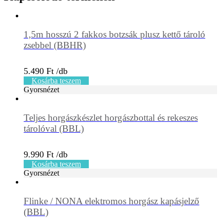
1,5m hosszú 2 fakkos botzsák plusz kettő tároló
zsebbel (BBHR)
5.490
Ft
Kosárba teszem
Gyorsnézet
Teljes horgászkészlet horgászbottal és rekeszes
tárolóval (BBL)
9.990
Ft
Kosárba teszem
Gyorsnézet
Flinke / NONA elektromos horgász kapásjelző
(BBL)