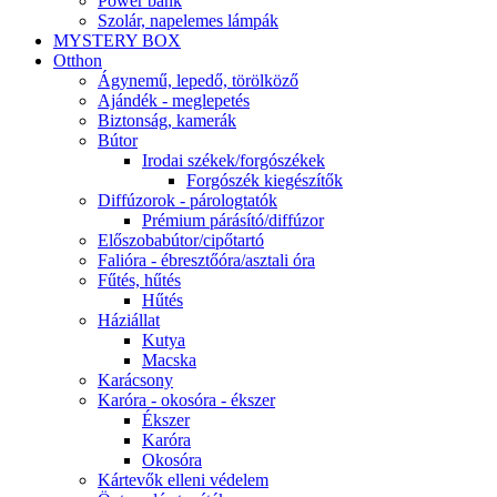
Power bank
Szolár, napelemes lámpák
MYSTERY BOX
Otthon
Ágynemű, lepedő, törölköző
Ajándék - meglepetés
Biztonság, kamerák
Bútor
Irodai székek/forgószékek
Forgószék kiegészítők
Diffúzorok - párologtatók
Prémium párásító/diffúzor
Előszobabútor/cipőtartó
Falióra - ébresztőóra/asztali óra
Fűtés, hűtés
Hűtés
Háziállat
Kutya
Macska
Karácsony
Karóra - okosóra - ékszer
Ékszer
Karóra
Okosóra
Kártevők elleni védelem