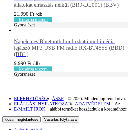
állatokat elriasztás nélkül (BR9-DL001) (BBV)
21.990
Ft
Kosárba teszem
Gyorsnézet
Napelemes Bluetooth hordozható multimédia
lejátszó MP3 USB FM rádió RX-BT455S (BBD)
(BBL)
9.990
Ft
Kosárba teszem
Gyorsnézet
ELÉRHETŐSÉG
ÁSZF
© 2026. Minden jog fenntartva.
ELÁLLÁSI NYILATKOZAT
ADATVÉDELEM
Az
E-MAILT ÍROK
alábbi terméket hozzáadtuk a kosaradhoz::
Kosár megtekintése
Vásárlás folytatása
Autós termékek