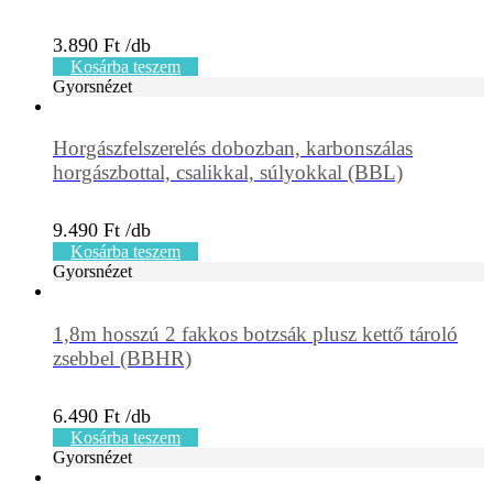
3.890
Ft
Kosárba teszem
Gyorsnézet
Horgászfelszerelés dobozban, karbonszálas
horgászbottal, csalikkal, súlyokkal (BBL)
9.490
Ft
Kosárba teszem
Gyorsnézet
1,8m hosszú 2 fakkos botzsák plusz kettő tároló
zsebbel (BBHR)
6.490
Ft
Kosárba teszem
Gyorsnézet