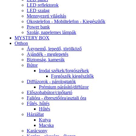
LED reflektorok
LED szalag
Mennyezeti világítás
Okostelefon - Mobiltelefon - Kiegészítők
Power bank
Szolár, napelemes lámpák
MYSTERY BOX
Otthon
Ágynemű, lepedő, törölköző
Ajándék - meglepetés
Biztonság, kamerák
Bútor
Irodai székek/forgószékek
Forgószék kiegészítők
Diffúzorok - párologtatók
Prémium párásító/diffúzor
Előszobabútor/cipőtartó
Falióra - ébresztőóra/asztali óra
Fűtés, hűtés
Hűtés
Háziállat
Kutya
Macska
Karácsony