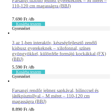
Farsangi tűzoltó jelmez gyerekeknek – M méret –
110-120 cm magasságra (BBJ)
7.690
Ft
Kosárba teszem
Gyorsnézet
3 az 1-ben interaktív, készségfejlesztő zenélő
kisbusz gyerekeknek – xilofonnal, színes
gyöngyökkel, különféle formájú kockákkal (FX)
(BBJ)
5.590
Ft
Kosárba teszem
Gyorsnézet
Farsangi rendőr jelmez sapkával, bilinccsel és
játékpisztollyal – M méret – 110-120 cm
magasságra (BBJ)
8.890
Ft