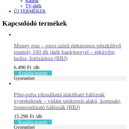
Rádiók
TV-játék
ÚJ TERMÉKEK
Kapcsolódó termékek
Money gun – piros színű elektromos pénzkilövő
pisztoly 100 db játék bankjeggyel – esküvőre,
bulira, fotózáshoz (BBJ)
6.490
Ft
Kosárba teszem
Gyorsnézet
Pihe-puha plüssállattá alakítható hálózsák
gyerekeknek – vidám unikornis alakú, kompakt,
összecsukható hálózsák (BBJ)
15.290
Ft
Kosárba teszem
Gyorsnézet