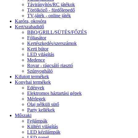
Távirányítós/RC játékok
Törölköző - fürdőlepedő
TV-játék - online játék
Karóra, okosóra
Kert/szabadidő
BBQ/GRILL/SÜTÉS/FŐZÉS
Fóliasátor
Kertészkedés/szerszámok
Kerti bútor
LED világítás
Medence
Rovar - rágcsáló riasztó
Szúnyogháló
Kifutott termékek
Konyhai termékek
Edények
Elektromos háztartási gépek
Mérlegek
Olaj nélküli sütő
Party kellékek
Műszaki
Fejlámpák
Kültéri világítás
LED kézilámpák
LED panel