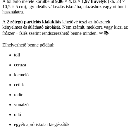
A tolltartó mérete körülbelül
9,06 × 4,13 × 1,97 hüvelyk
(kb. 23 ×
10,5 × 5 cm), így ideális választás iskolába, utazáshoz vagy otthoni
használatra.
A
2 rétegű partíciós kialakítás
lehetővé teszi az írószerek
kényelmes és átlátható tárolását. Nem számít, mekkora vagy kicsi az
írószer – ízlés szerint rendszerezhető benne minden. ✏️📚
Elhelyezhető benne például:
toll
ceruza
kiemelő
cetlik
radír
vonalzó
olló
egyéb apró iskolai kiegészítők