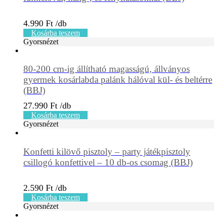
4.990
Ft
Kosárba teszem
Gyorsnézet
80-200 cm-ig állítható magasságú, állványos
gyermek kosárlabda palánk hálóval kül- és beltérre
(BBJ)
27.990
Ft
Kosárba teszem
Gyorsnézet
Konfetti kilövő pisztoly – party játékpisztoly
csillogó konfettivel – 10 db-os csomag (BBJ)
2.590
Ft
Kosárba teszem
Gyorsnézet