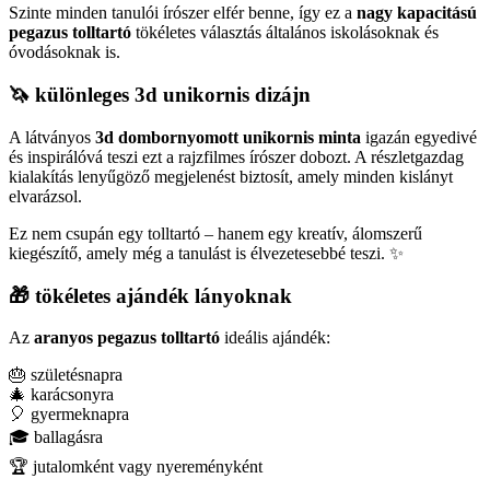
Szinte minden tanulói írószer elfér benne, így ez a
nagy kapacitású
pegazus tolltartó
tökéletes választás általános iskolásoknak és
óvodásoknak is.
🦄 különleges 3d unikornis dizájn
A látványos
3d dombornyomott unikornis minta
igazán egyedivé
és inspirálóvá teszi ezt a rajzfilmes írószer dobozt. A részletgazdag
kialakítás lenyűgöző megjelenést biztosít, amely minden kislányt
elvarázsol.
Ez nem csupán egy tolltartó – hanem egy kreatív, álomszerű
kiegészítő, amely még a tanulást is élvezetesebbé teszi. ✨
🎁 tökéletes ajándék lányoknak
Az
aranyos pegazus tolltartó
ideális ajándék:
🎂 születésnapra
🎄 karácsonyra
🎈 gyermeknapra
🎓 ballagásra
🏆 jutalomként vagy nyereményként