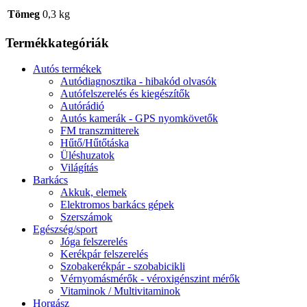
Tömeg
0,3 kg
Termékkategóriák
Autós termékek
Autódiagnosztika - hibakód olvasók
Autófelszerelés és kiegészítők
Autórádió
Autós kamerák - GPS nyomkövetők
FM transzmitterek
Hűtő/Hűtőtáska
Üléshuzatok
Világítás
Barkács
Akkuk, elemek
Elektromos barkács gépek
Szerszámok
Egészség/sport
Jóga felszerelés
Kerékpár felszerelés
Szobakerékpár - szobabicikli
Vérnyomásmérők - véroxigénszint mérők
Vitaminok / Multivitaminok
Horgász