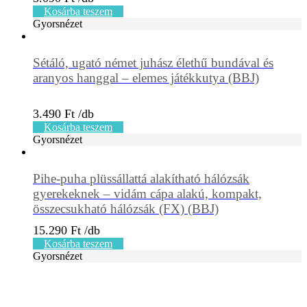
Kosárba teszem
Gyorsnézet
Sétáló, ugató német juhász élethű bundával és
aranyos hanggal – elemes játékkutya (BBJ)
3.490
Ft
Kosárba teszem
Gyorsnézet
Pihe-puha plüssállattá alakítható hálózsák
gyerekeknek – vidám cápa alakú, kompakt,
összecsukható hálózsák (FX) (BBJ)
15.290
Ft
Kosárba teszem
Gyorsnézet