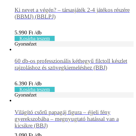
Ki nevet a végén? – társasjáték 2-4 játékos részére
(BBMJ) (BBLPJ)
5.990
Ft
Kosárba teszem
Gyorsnézet
60 db-os professzionális kéthegyű filctoll készlet
rajzoláshoz és szövegkiemeléshez (BBJ)
6.390
Ft
Kosárba teszem
Gyorsnézet
Világító csőrű papagáj figura – éjjeli fény
gyerekszobába – megnyugtató hatással van a
kicsikre (BBJ)
3.090
Ft