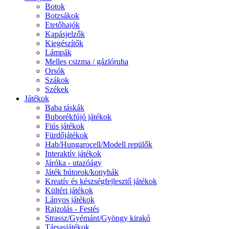
Botok
Botzsákok
Etetőhajók
Kapásjelzők
Kiegészítők
Lámpák
Melles csizma / gázlóruha
Orsók
Szákok
Székek
Játékok
Baba táskák
Buborékfújó játékok
Fiús játékok
Fürdőjátékok
Hab/Hungarocell/Modell repülők
Interaktív játékok
Járóka - utazóágy
Játék bútorok/konyhák
Kreatív és készségfejlesztő játékok
Kültéri játékok
Lányos játékok
Rajzolás - Festés
Strassz/Gyémánt/Gyöngy kirakó
Társasjátékok