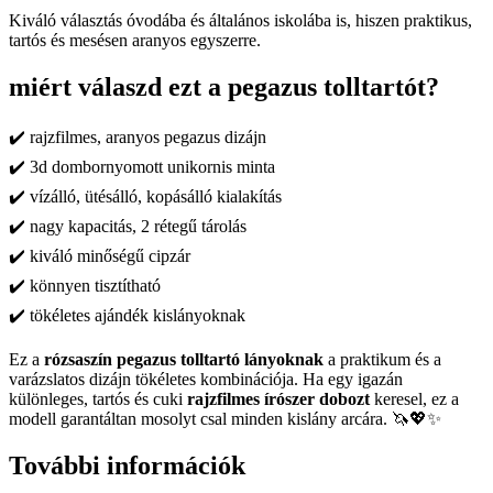
Kiváló választás óvodába és általános iskolába is, hiszen praktikus,
tartós és mesésen aranyos egyszerre.
miért válaszd ezt a pegazus tolltartót?
✔️ rajzfilmes, aranyos pegazus dizájn
✔️ 3d dombornyomott unikornis minta
✔️ vízálló, ütésálló, kopásálló kialakítás
✔️ nagy kapacitás, 2 rétegű tárolás
✔️ kiváló minőségű cipzár
✔️ könnyen tisztítható
✔️ tökéletes ajándék kislányoknak
Ez a
rózsaszín pegazus tolltartó lányoknak
a praktikum és a
varázslatos dizájn tökéletes kombinációja. Ha egy igazán
különleges, tartós és cuki
rajzfilmes írószer dobozt
keresel, ez a
modell garantáltan mosolyt csal minden kislány arcára. 🦄💖✨
További információk