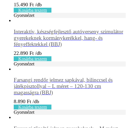
15.490
Ft
Kosárba teszem
Gyorsnézet
Interaktív, készségfejlesztő autóverseny szimulátor
gyerekeknek kormánykerékkel, hang- és
fényeffektekkel (BBJ)
22.890
Ft
Kosárba teszem
Gyorsnézet
Farsangi rendőr jelmez sapkával, bilinccsel és
játékpisztollyal – L méret – 120-130 cm
magasságra (BBJ)
8.890
Ft
Kosárba teszem
Gyorsnézet