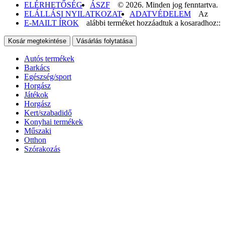
ELÉRHETŐSÉG
ÁSZF
© 2026. Minden jog fenntartva.
ELÁLLÁSI NYILATKOZAT
ADATVÉDELEM
Az
E-MAILT ÍROK
alábbi terméket hozzáadtuk a kosaradhoz::
Kosár megtekintése
Vásárlás folytatása
Autós termékek
Barkács
Egészség/sport
Horgász
Játékok
Horgász
Kert/szabadidő
Konyhai termékek
Műszaki
Otthon
Szórakozás