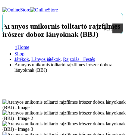
Aranyos unikornis tolltartó rajzfilmes
Keresés
írószer doboz lányoknak (BBJ)
Home
Shop
Játékok
,
Lányos játékok
,
Rajzolás - Festés
Aranyos unikornis tolltartó rajzfilmes írószer doboz
lányoknak (BBJ)