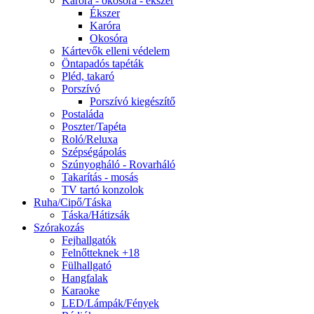
Karóra - okosóra - ékszer
Ékszer
Karóra
Okosóra
Kártevők elleni védelem
Öntapadós tapéták
Pléd, takaró
Porszívó
Porszívó kiegészítő
Postaláda
Poszter/Tapéta
Roló/Reluxa
Szépségápolás
Szúnyogháló - Rovarháló
Takarítás - mosás
TV tartó konzolok
Ruha/Cipő/Táska
Táska/Hátizsák
Szórakozás
Fejhallgatók
Felnőtteknek +18
Fülhallgató
Hangfalak
Karaoke
LED/Lámpák/Fények