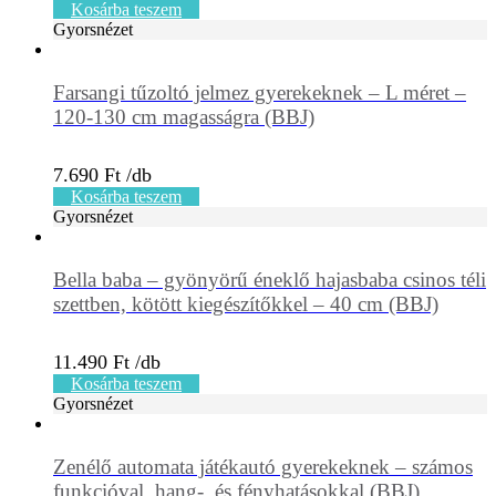
Kosárba teszem
Gyorsnézet
Farsangi tűzoltó jelmez gyerekeknek – L méret –
120-130 cm magasságra (BBJ)
7.690
Ft
Kosárba teszem
Gyorsnézet
Bella baba – gyönyörű éneklő hajasbaba csinos téli
szettben, kötött kiegészítőkkel – 40 cm (BBJ)
11.490
Ft
Kosárba teszem
Gyorsnézet
Zenélő automata játékautó gyerekeknek – számos
funkcióval, hang-, és fényhatásokkal (BBJ)