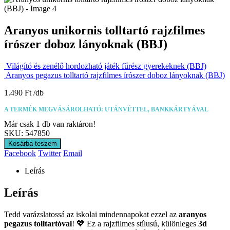
Aranyos unikornis tolltartó rajzfilmes
írószer doboz lányoknak (BBJ)
Világító és zenélő hordozható játék fűrész gyerekeknek (BBJ)
Aranyos pegazus tolltartó rajzfilmes írószer doboz lányoknak (BBJ)
1.490
Ft
A TERMÉK MEGVÁSÁROLHATÓ: UTÁNVÉTTEL, BANKKÁRTYÁVAL
Már csak 1 db van raktáron!
SKU:
547850
Kosárba teszem
Facebook
Twitter
Email
Leírás
Leírás
Tedd varázslatossá az iskolai mindennapokat ezzel az
aranyos
pegazus tolltartóval
! 💖 Ez a rajzfilmes stílusú, különleges
3d