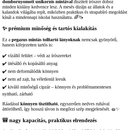
dombornyomott unikornis mintával
díszített írószer doboz
minden kislány kedvence lesz. A mesés dizájn az állatok és a
kalandok világába repít, miközben praktikus és strapabíró megoldást
kínál a mindennapi iskolai használatra. 🌈🦄
✨ prémium minőség és tartós kialakítás
Ez a
pegazus mintás tolltartó lányoknak
nemcsak gyönyörű,
hanem kifejezetten tartós is:
✔️ vízálló felület – védi az írószereket
✔️ ütésálló és kopásálló anyag
✔️ nem deformálódik könnyen
✔️ nem ad zajt, ha véletlenül leesik
✔️ kiváló minőségű cipzár – könnyen és problémamentesen
nyitható, zárható
Ráadásul
könnyen tisztítható
, egyszerűen nedves ruhával
áttörölhető, így hosszú távon is megőrzi szép megjelenését. 🧽✨
🎒 nagy kapacitás, praktikus elrendezés