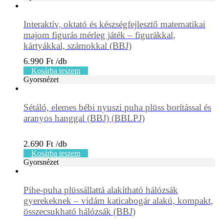
Interaktív, oktató és készségfejlesztő matematikai
majom figurás mérleg játék – figurákkal,
kártyákkal, számokkal (BBJ)
6.990
Ft
Kosárba teszem
Gyorsnézet
Sétáló, elemes bébi nyuszi puha plüss borítással és
aranyos hanggal (BBJ) (BBLPJ)
2.690
Ft
Kosárba teszem
Gyorsnézet
Pihe-puha plüssállattá alakítható hálózsák
gyerekeknek – vidám katicabogár alakú, kompakt,
összecsukható hálózsák (BBJ)