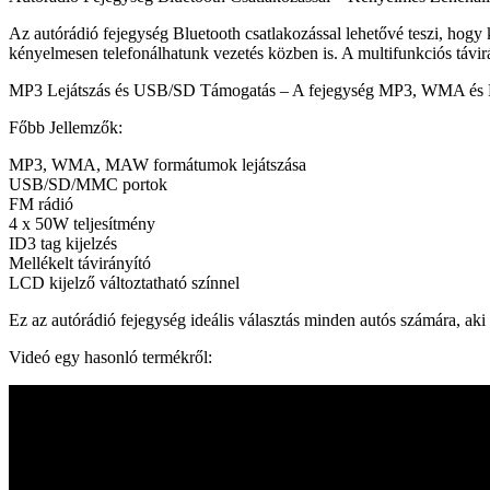
Az autórádió fejegység Bluetooth csatlakozással lehetővé teszi, hogy
kényelmesen telefonálhatunk vezetés közben is. A multifunkciós távi
MP3 Lejátszás és USB/SD Támogatás – A fejegység MP3, WMA és MAW f
Főbb Jellemzők:
MP3, WMA, MAW formátumok lejátszása
USB/SD/MMC portok
FM rádió
4 x 50W teljesítmény
ID3 tag kijelzés
Mellékelt távirányító
LCD kijelző változtatható színnel
Ez az autórádió fejegység ideális választás minden autós számára, aki 
Videó egy hasonló termékről: