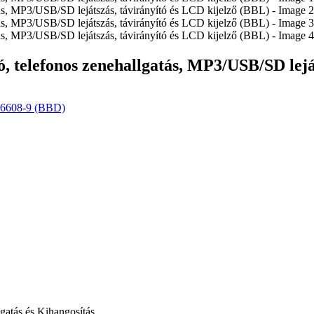
ó, telefonos zenehallgatás, MP3/USB/SD lejá
B-6608-9 (BBD)
gatás és Kihangosítás