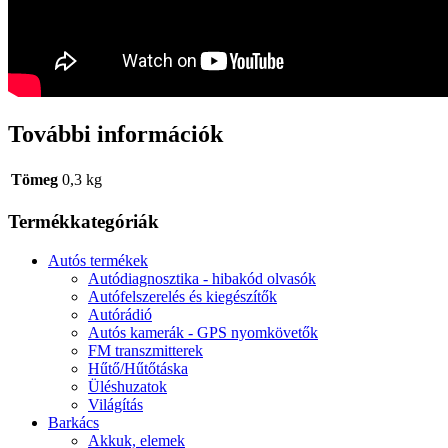
További információk
Tömeg
0,3 kg
Termékkategóriák
Autós termékek
Autódiagnosztika - hibakód olvasók
Autófelszerelés és kiegészítők
Autórádió
Autós kamerák - GPS nyomkövetők
FM transzmitterek
Hűtő/Hűtőtáska
Üléshuzatok
Világítás
Barkács
Akkuk, elemek