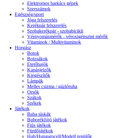
Elektromos barkács gépek
Szerszámok
Egészség/sport
Jóga felszerelés
Kerékpár felszerelés
Szobakerékpár - szobabicikli
Vérnyomásmérők - véroxigénszint mérők
Vitaminok / Multivitaminok
Horgász
Botok
Botzsákok
Etetőhajók
Kapásjelzők
Kiegészítők
Lámpák
Melles csizma / gázlóruha
Orsók
Szákok
Székek
Játékok
Baba táskák
Buborékfújó játékok
Fiús játékok
Fürdőjátékok
Hab/Hungarocell/Modell repülők