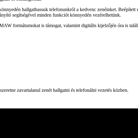
 könnyedén hallgathassuk telefonunkról a kedvenc zenéinket. Beépített 
rányító segítségével minden funkciót könnyedén vezérelhetünk.
ormátumokat is támogat, valamint digitális kijelzőjén óra is talál
szeretne zavartalanul zenét hallgatni és telefonálni vezetés közben.