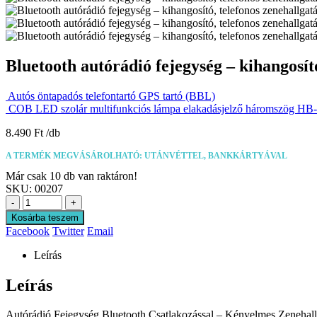
Bluetooth autórádió fejegység – kihangosít
Autós öntapadós telefontartó GPS tartó (BBL)
COB LED szolár multifunkciós lámpa elakadásjelző háromszög H
8.490
Ft
A TERMÉK MEGVÁSÁROLHATÓ: UTÁNVÉTTEL, BANKKÁRTYÁVAL
Már csak 10 db van raktáron!
SKU:
00207
-
+
Kosárba teszem
Facebook
Twitter
Email
Leírás
Leírás
Autórádió Fejegység Bluetooth Csatlakozással – Kényelmes Zenehall