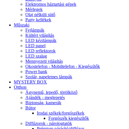
Elektromos háztartási gépek
Mérlegek
Olaj nélküli sütő
Party kellékek
Műszaki
Fejlámpák
Kültéri világítás
LED kézilámpák
LED panel
LED reflektorok
LED szalag
Mennyezeti világítás
Okostelefon - Mobiltelefon - Kiegészítők
Power bank
Szolár, napelemes lámpák
MYSTERY BOX
Otthon
Ágynemű, lepedő, törölköző
Ajándék - meglepetés
Biztonság, kamerák
Bútor
Irodai székek/forgószékek
Forgószék kiegészítők
Diffúzorok - párologtatók
Prémium párásító/diffúzor