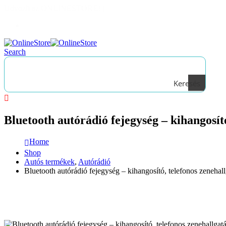
Üdvözli az ONLINESTORE!
|
Bejelentkezés
Search
Keresés
Bluetooth autórádió fejegység – kihangosít
Home
Shop
Autós termékek
,
Autórádió
Bluetooth autórádió fejegység – kihangosító, telefonos zeneha