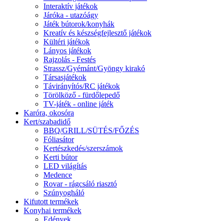
Interaktív játékok
Járóka - utazóágy
Játék bútorok/konyhák
Kreatív és készségfejlesztő játékok
Kültéri játékok
Lányos játékok
Rajzolás - Festés
Strassz/Gyémánt/Gyöngy kirakó
Társasjátékok
Távirányítós/RC játékok
Törölköző - fürdőlepedő
TV-játék - online játék
Karóra, okosóra
Kert/szabadidő
BBQ/GRILL/SÜTÉS/FŐZÉS
Fóliasátor
Kertészkedés/szerszámok
Kerti bútor
LED világítás
Medence
Rovar - rágcsáló riasztó
Szúnyogháló
Kifutott termékek
Konyhai termékek
Edények