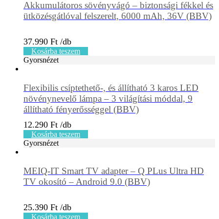
Akkumulátoros sövényvágó – biztonsági fékkel és
ütközésgátlóval felszerelt, 6000 mAh, 36V (BBV)
37.990
Ft
Kosárba teszem
Gyorsnézet
Flexibilis csíptethető-, és állítható 3 karos LED
növénynevelő lámpa – 3 világítási móddal, 9
állítható fényerősséggel (BBV)
12.290
Ft
Kosárba teszem
Gyorsnézet
MEIQ-IT Smart TV adapter – Q PLus Ultra HD
TV okosító – Android 9.0 (BBV)
25.390
Ft
Kosárba teszem