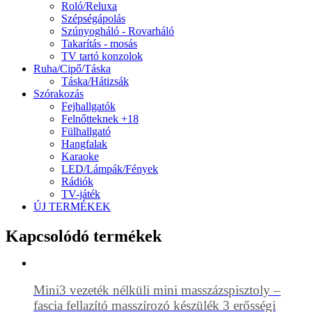
Roló/Reluxa
Szépségápolás
Szúnyogháló - Rovarháló
Takarítás - mosás
TV tartó konzolok
Ruha/Cipő/Táska
Táska/Hátizsák
Szórakozás
Fejhallgatók
Felnőtteknek +18
Fülhallgató
Hangfalak
Karaoke
LED/Lámpák/Fények
Rádiók
TV-játék
ÚJ TERMÉKEK
Kapcsolódó termékek
Mini3 vezeték nélküli mini masszázspisztoly –
fascia fellazító masszírozó készülék 3 erősségi