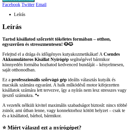
Facebook
Twitter
Email
Leírás
Leírás
Tartsd kisállatod szőrzetét tökéletes formában – otthon,
egyszerűen és stresszmentesen! 🐶🐱
Felejtsd el a drága és időigényes kutyakozmetikákat! A
Csendes
Akkumulátoros Kisállat Nyírógép
segítségével bármikor
könnyedén formába hozhatod kedvenced bundáját – kényelmesen,
saját otthonodban.
Ez a
professzionális szőrvágó gép
ideális választás kutyák és
macskák számára egyaránt. A halk működésű motor kifejezetten
kisállatok számára lett tervezve, így a nyírás nem lesz stresszes vagy
ijesztő számukra. 🐾
A vezeték nélküli kivitel maximális szabadságot biztosít: nincs többé
zsinór, ami útban lenne, vagy konnektorhoz kötött helyzet – csak te
és a kisállatod, bárhol, bármikor.
⭐ Miért válaszd ezt a nyírógépet?