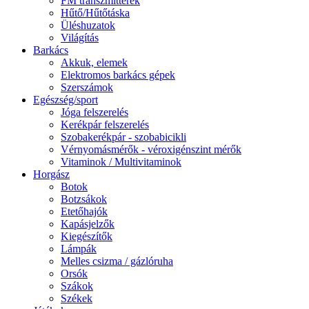
FM transzmitterek
Hűtő/Hűtőtáska
Üléshuzatok
Világítás
Barkács
Akkuk, elemek
Elektromos barkács gépek
Szerszámok
Egészség/sport
Jóga felszerelés
Kerékpár felszerelés
Szobakerékpár - szobabicikli
Vérnyomásmérők - véroxigénszint mérők
Vitaminok / Multivitaminok
Horgász
Botok
Botzsákok
Etetőhajók
Kapásjelzők
Kiegészítők
Lámpák
Melles csizma / gázlóruha
Orsók
Szákok
Székek