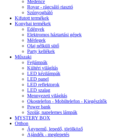
Medence
Rovar - rágcsáló riasztó
Szúnyogháló
Kifutott termékek
Konyhai termékek
Edények
Elektromos háztartási gépek
Mérlegek
Olaj nélküli sütő
Party kellékek
Műszaki
Fejlámpák
Kültéri világítás
LED kézilámpák
LED panel
LED reflektorok
LED szalag
Mennyezeti világítás
Okostelefon - Mobiltelefon - Kiegészítők
Power bank
Szolár, napelemes lámpák
MYSTERY BOX
Otthon
Ágynemű, lepedő, törölköző
Ajándék - meglepetés