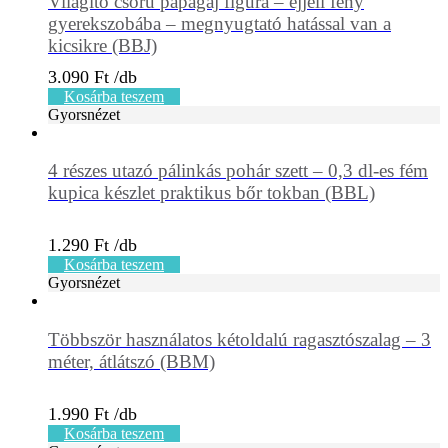
Világító csőrű papagáj figura – éjjeli fény
gyerekszobába – megnyugtató hatással van a
kicsikre (BBJ)
3.090
Ft
Kosárba teszem
Gyorsnézet
4 részes utazó pálinkás pohár szett – 0,3 dl-es fém
kupica készlet praktikus bőr tokban (BBL)
1.290
Ft
Kosárba teszem
Gyorsnézet
Többször használatos kétoldalú ragasztószalag – 3
méter, átlátszó (BBM)
1.990
Ft
Kosárba teszem