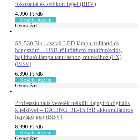
fokozattal és szilikon fejjel (BBV)
4.990
Ft
Kosárba teszem
Gyorsnézet
SS-530 3in1 asztali LED lámpa, tolltartó és
hangszóró – USB-ről tölthető multifunkciós,
hajlítható lámpa tanuláshoz, munkához (FX)
(BBV)
6.390
Ft
Kosárba teszem
Gyorsnézet
Professzionális vezeték nélküli hajnyíró digitális
kijelzővel – DALING DL-1538B akkumulátoros
hajvágó gép (BBV)
8.990
Ft
Kosárba teszem
Gyorsnézet