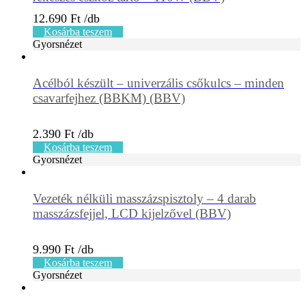
12.690
Ft
Kosárba teszem
Gyorsnézet
Acélból készült – univerzális csőkulcs – minden
csavarfejhez (BBKM) (BBV)
2.390
Ft
Kosárba teszem
Gyorsnézet
Vezeték nélküli masszázspisztoly – 4 darab
masszázsfejjel, LCD kijelzővel (BBV)
9.990
Ft
Kosárba teszem
Gyorsnézet