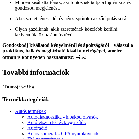
Minden kisállattartónak, aki fontosnak tartja a higiénikus és
gondozott megjelenést.
Akik szeretnének időt és pénzt spórolni a szőrápolás során.
Olyan gazdiknak, akik szeretnének közelebb kerülni
kedvencükhöz az ápolás révén.
Gondoskodj kisállatod kényelméről és ápoltságáról – válaszd a
praktikus, halk és megbízható kisállat nyírógépet, amelyet
otthon is könnyedén használhatsz!
🛁✂️
További információk
Tömeg
0,30 kg
Termékkategóriák
Autós termékek
Autódiagnosztika - hibakód olvasók
Autófelszerelés és kiegészítők
Autórádió
Autós kamerák - GPS nyomkövetők