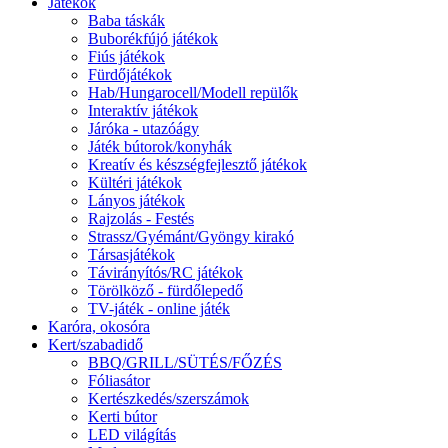
Játékok
Baba táskák
Buborékfújó játékok
Fiús játékok
Fürdőjátékok
Hab/Hungarocell/Modell repülők
Interaktív játékok
Járóka - utazóágy
Játék bútorok/konyhák
Kreatív és készségfejlesztő játékok
Kültéri játékok
Lányos játékok
Rajzolás - Festés
Strassz/Gyémánt/Gyöngy kirakó
Társasjátékok
Távirányítós/RC játékok
Törölköző - fürdőlepedő
TV-játék - online játék
Karóra, okosóra
Kert/szabadidő
BBQ/GRILL/SÜTÉS/FŐZÉS
Fóliasátor
Kertészkedés/szerszámok
Kerti bútor
LED világítás