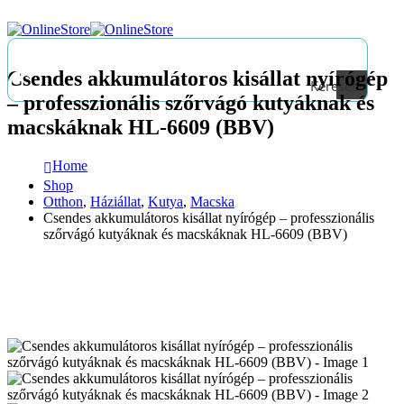
Csendes akkumulátoros kisállat nyírógép
Keresés
– professzionális szőrvágó kutyáknak és
macskáknak HL-6609 (BBV)
Home
Shop
Otthon
,
Háziállat
,
Kutya
,
Macska
Csendes akkumulátoros kisállat nyírógép – professzionális
szőrvágó kutyáknak és macskáknak HL-6609 (BBV)