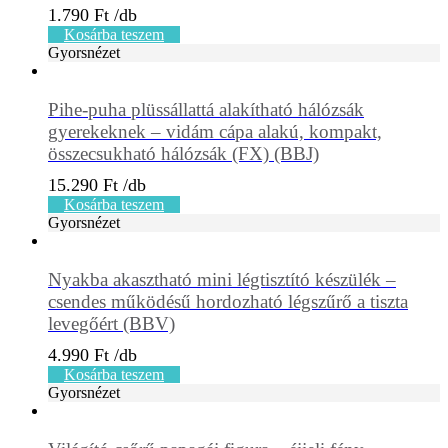
1.790
Ft
Kosárba teszem
Gyorsnézet
Pihe-puha plüssállattá alakítható hálózsák
gyerekeknek – vidám cápa alakú, kompakt,
összecsukható hálózsák (FX) (BBJ)
15.290
Ft
Kosárba teszem
Gyorsnézet
Nyakba akasztható mini légtisztító készülék –
csendes működésű hordozható légszűrő a tiszta
levegőért (BBV)
4.990
Ft
Kosárba teszem
Gyorsnézet