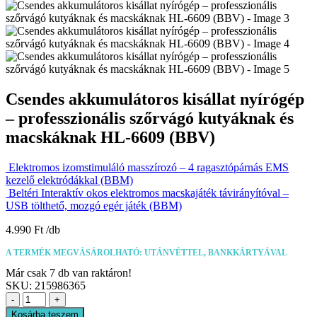
Csendes akkumulátoros kisállat nyírógép
– professzionális szőrvágó kutyáknak és
macskáknak HL-6609 (BBV)
Elektromos izomstimuláló masszírozó – 4 ragasztópárnás EMS
kezelő elektródákkal (BBM)
Beltéri Interaktív okos elektromos macskajáték távirányítóval –
USB tölthető, mozgó egér játék (BBM)
4.990
Ft
A TERMÉK MEGVÁSÁROLHATÓ: UTÁNVÉTTEL, BANKKÁRTYÁVAL
Már csak 7 db van raktáron!
SKU:
215986365
-
+
Kosárba teszem