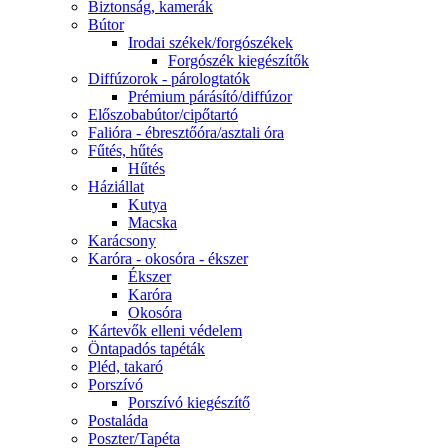
Biztonság, kamerák
Bútor
Irodai székek/forgószékek
Forgószék kiegészítők
Diffúzorok - párologtatók
Prémium párásító/diffúzor
Előszobabútor/cipőtartó
Falióra - ébresztőóra/asztali óra
Fűtés, hűtés
Hűtés
Háziállat
Kutya
Macska
Karácsony
Karóra - okosóra - ékszer
Ékszer
Karóra
Okosóra
Kártevők elleni védelem
Öntapadós tapéták
Pléd, takaró
Porszívó
Porszívó kiegészítő
Postaláda
Poszter/Tapéta