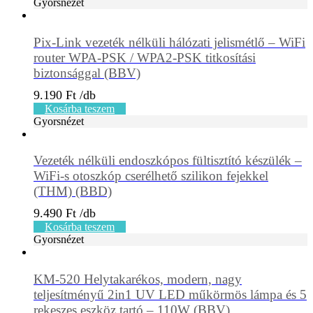
Gyorsnézet
Pix-Link vezeték nélküli hálózati jelismétlő – WiFi
router WPA-PSK / WPA2-PSK titkosítási
biztonsággal (BBV)
9.190
Ft
Kosárba teszem
Gyorsnézet
Vezeték nélküli endoszkópos fültisztító készülék –
WiFi-s otoszkóp cserélhető szilikon fejekkel
(THM) (BBD)
9.490
Ft
Kosárba teszem
Gyorsnézet
KM-520 Helytakarékos, modern, nagy
teljesítményű 2in1 UV LED műkörmös lámpa és 5
rekeszes eszköz tartó – 110W (BBV)