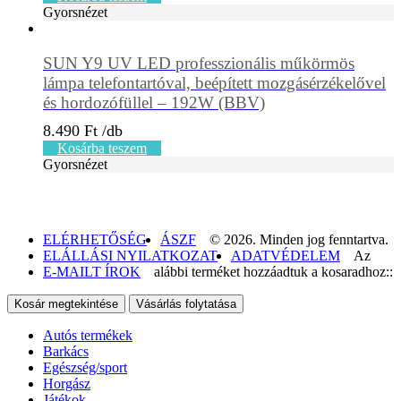
Gyorsnézet
SUN Y9 UV LED professzionális műkörmös
lámpa telefontartóval, beépített mozgásérzékelővel
és hordozófüllel – 192W (BBV)
8.490
Ft
Kosárba teszem
Gyorsnézet
ELÉRHETŐSÉG
ÁSZF
© 2026. Minden jog fenntartva.
ELÁLLÁSI NYILATKOZAT
ADATVÉDELEM
Az
E-MAILT ÍROK
alábbi terméket hozzáadtuk a kosaradhoz::
Kosár megtekintése
Vásárlás folytatása
Autós termékek
Barkács
Egészség/sport
Horgász
Játékok