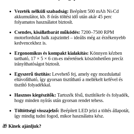
Vezeték nélküli szabadság:
Beépített 500 mAh Ni-Cd
akkumulátor, kb. 8 órás töltési idő után akár 45 perc
folyamatos használatot biztosít.
Csendes, kisállatbarát működés:
7200–7500 RPM
motorfordulat halk zajszinttel – ideális még az érzékenyebb
kedvencekhez is.
Ergonomikus és kompakt kialakítás:
Könnyen kézben
tartható, 17 × 5 × 6 cm-es méretének köszönhetően precíz
irányíthatóságot biztosít.
Egyszerű tisztítás:
Levehető fej, amely egy mozdulattal
eltávolítható, így gyorsan tisztítható a mellékelt kefével és
tisztító folyadékkal.
Hasznos kiegészítők:
Tartozék fésű, tisztítókefe és folyadék,
hogy minden nyírás után gyorsan rendet tehess.
Töltöttségi visszajelző:
Beépített LED jelzi a töltés állapotát,
így mindig tudni fogod, mikor használatra kész.
🎁
Kinek ajánljuk?