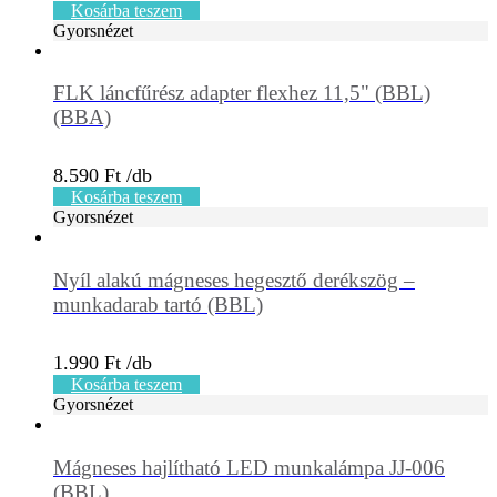
Kosárba teszem
Gyorsnézet
FLK láncfűrész adapter flexhez 11,5" (BBL)
(BBA)
8.590
Ft
Kosárba teszem
Gyorsnézet
Nyíl alakú mágneses hegesztő derékszög –
munkadarab tartó (BBL)
1.990
Ft
Kosárba teszem
Gyorsnézet
Mágneses hajlítható LED munkalámpa JJ-006
(BBL)