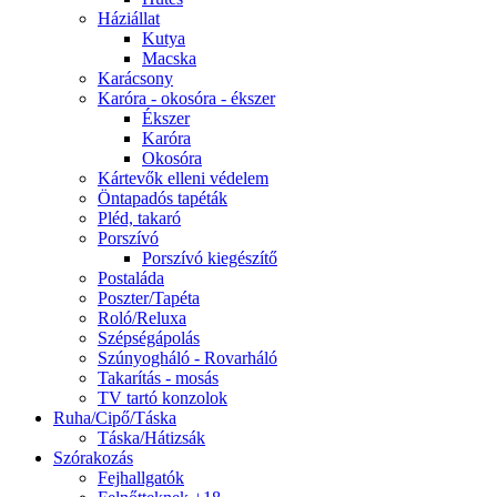
Háziállat
Kutya
Macska
Karácsony
Karóra - okosóra - ékszer
Ékszer
Karóra
Okosóra
Kártevők elleni védelem
Öntapadós tapéták
Pléd, takaró
Porszívó
Porszívó kiegészítő
Postaláda
Poszter/Tapéta
Roló/Reluxa
Szépségápolás
Szúnyogháló - Rovarháló
Takarítás - mosás
TV tartó konzolok
Ruha/Cipő/Táska
Táska/Hátizsák
Szórakozás
Fejhallgatók