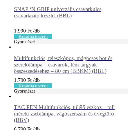
SNAP ‘N GRIP univerzális csavarkulcs,
csavarlazító készlet (BBL)
1.990
Ft
Kosárba teszem
Gyorsnézet
Multifunkciós, teleszkópos, mágneses bot és
szerelőlámpa – csavarok, fém tárgyak
összeszedéséhez – 80 cm (BBKM) (BBL)
1.790
Ft
Kosárba teszem
Gyorsnézet
TAC PEN Multifunkciós, túlélő eszköz – toll
méretű zseblámpa, vágószerszám és üvegtörő
(BBV)
6.790
Ft