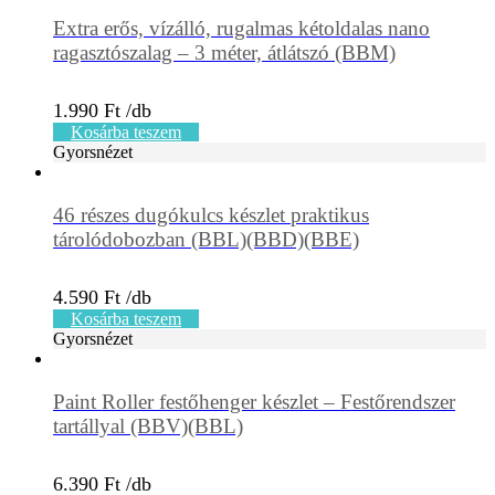
Extra erős, vízálló, rugalmas kétoldalas nano
ragasztószalag – 3 méter, átlátszó (BBM)
1.990
Ft
Kosárba teszem
Gyorsnézet
46 részes dugókulcs készlet praktikus
tárolódobozban (BBL)(BBD)(BBE)
4.590
Ft
Kosárba teszem
Gyorsnézet
Paint Roller festőhenger készlet – Festőrendszer
tartállyal (BBV)(BBL)
6.390
Ft