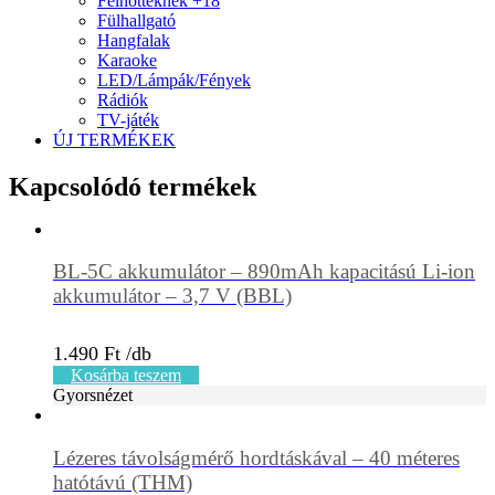
Felnőtteknek +18
Fülhallgató
Hangfalak
Karaoke
LED/Lámpák/Fények
Rádiók
TV-játék
ÚJ TERMÉKEK
Kapcsolódó termékek
BL-5C akkumulátor – 890mAh kapacitású Li-ion
akkumulátor – 3,7 V (BBL)
1.490
Ft
Kosárba teszem
Gyorsnézet
Lézeres távolságmérő hordtáskával – 40 méteres
hatótávú (THM)