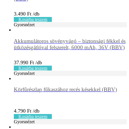
3.490
Ft
Kosárba teszem
Gyorsnézet
Akkumulátoros sövényvágó – biztonsági fékkel és
ütközésgátlóval felszerelt, 6000 mAh, 36V (BBV)
37.990
Ft
Kosárba teszem
Gyorsnézet
Körfűrészlap fűkaszához recés késekkel (BBV)
4.790
Ft
Kosárba teszem
Gyorsnézet