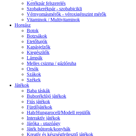
Kerékpár felszerelés
Szobakerékpár - szobabicikli
Vérnyomásmérők - véroxigénszint mérők
Vitaminok / Multivitaminok
Horgász
Botok
Botzsákok
Etetőhajók
Kapásjelzők
Kiegészítők
Lámpák
Melles csizma / gázlóruha
Orsók
Szákok
Székek
Játékok
Baba táskák
Buborékfújó játékok
Fiús játékok
Fürdőjátékok
Hab/Hungarocell/Modell repülők
Interaktív játékok
Járóka - utazóágy
Játék bútorok/konyhák
Kreatív és készségfejlesztő játékok