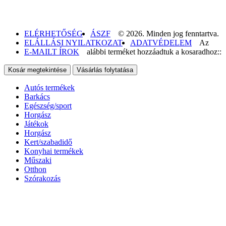
ELÉRHETŐSÉG
ÁSZF
© 2026. Minden jog fenntartva.
ELÁLLÁSI NYILATKOZAT
ADATVÉDELEM
Az
E-MAILT ÍROK
alábbi terméket hozzáadtuk a kosaradhoz::
Kosár megtekintése
Vásárlás folytatása
Autós termékek
Barkács
Egészség/sport
Horgász
Játékok
Horgász
Kert/szabadidő
Konyhai termékek
Műszaki
Otthon
Szórakozás