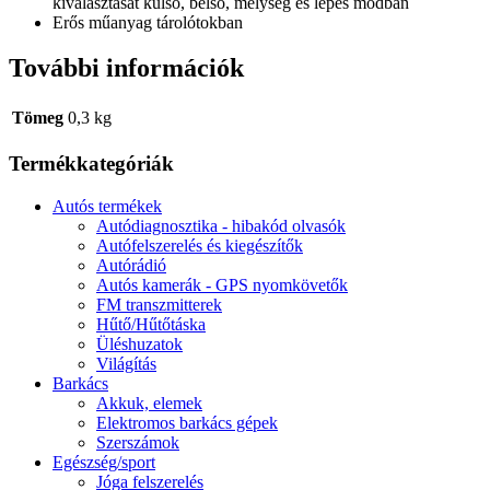
kiválasztását külső, belső, mélység és lépés módban
Erős műanyag tárolótokban
További információk
Tömeg
0,3 kg
Termékkategóriák
Autós termékek
Autódiagnosztika - hibakód olvasók
Autófelszerelés és kiegészítők
Autórádió
Autós kamerák - GPS nyomkövetők
FM transzmitterek
Hűtő/Hűtőtáska
Üléshuzatok
Világítás
Barkács
Akkuk, elemek
Elektromos barkács gépek
Szerszámok
Egészség/sport
Jóga felszerelés