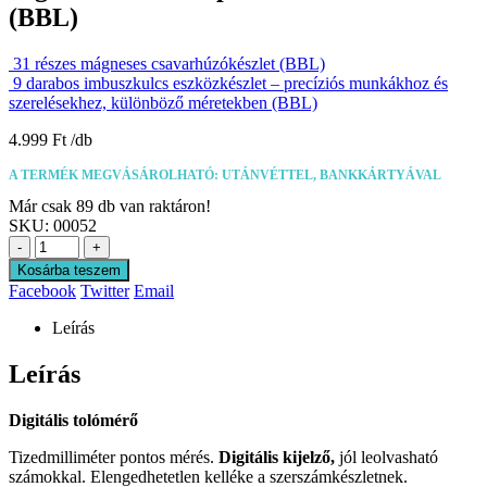
(BBL)
31 részes mágneses csavarhúzókészlet (BBL)
9 darabos imbuszkulcs eszközkészlet – precíziós munkákhoz és
szerelésekhez, különböző méretekben (BBL)
4.999
Ft
A TERMÉK MEGVÁSÁROLHATÓ: UTÁNVÉTTEL, BANKKÁRTYÁVAL
Már csak 89 db van raktáron!
SKU:
00052
-
+
Kosárba teszem
Facebook
Twitter
Email
Leírás
Leírás
Digitális tolómérő
Tizedmilliméter pontos mérés.
Digitális kijelző,
jól leolvasható
számokkal. Elengedhetetlen kelléke a szerszámkészletnek.