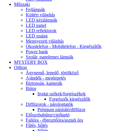
Műszaki
Fejlámpák
Kültéri világítás
LED kézilámpák
LED panel
LED reflektorok
LED szalag
Mennyezeti világítás
Okostelefon - Mobiltelefon - Kiegészítők
Power bank
Szolár, napelemes lámpák
MYSTERY BOX
Otthon
Ágynemű, lepedő, törölköző
Ajándék - meglepetés
Biztonság, kamerák
Bútor
Irodai székek/forgószékek
Forgószék kiegészítők
Diffúzorok - párologtatók
Prémium párásító/diffúzor
Előszobabútor/cipőtartó
Falióra - ébresztőóra/asztali óra
Fűtés, hűtés
Hűtés