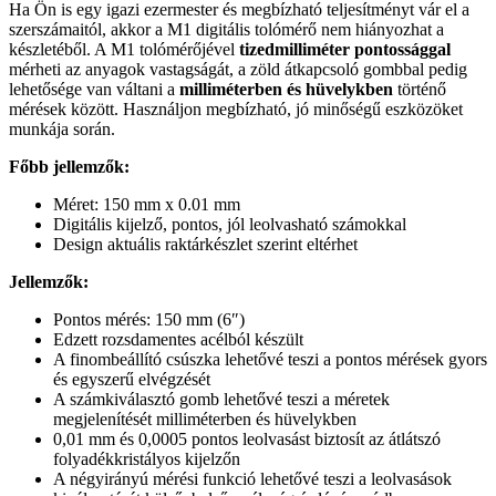
Ha Ön is egy igazi ezermester és megbízható teljesítményt vár el a
szerszámaitól, akkor a M1 digitális tolómérő nem hiányozhat a
készletéből. A M1 tolómérőjével
tizedmilliméter pontossággal
mérheti az anyagok vastagságát, a zöld átkapcsoló gombbal pedig
lehetősége van váltani a
milliméterben és hüvelykben
történő
mérések között. Használjon megbízható, jó minőségű eszközöket
munkája során.
Főbb jellemzők:
Méret: 150 mm x 0.01 mm
Digitális kijelző, pontos, jól leolvasható számokkal
Design aktuális raktárkészlet szerint eltérhet
Jellemzők:
Pontos mérés: 150 mm (6″)
Edzett rozsdamentes acélból készült
A finombeállító csúszka lehetővé teszi a pontos mérések gyors
és egyszerű elvégzését
A számkiválasztó gomb lehetővé teszi a méretek
megjelenítését milliméterben és hüvelykben
0,01 mm és 0,0005 pontos leolvasást biztosít az átlátszó
folyadékkristályos kijelzőn
A négyirányú mérési funkció lehetővé teszi a leolvasások