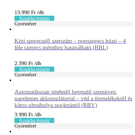
13.990
Ft
Kosárba teszem
Gyorsnézet
Kézi szegecselő szerszám – popszegecs húzó – 4
féle szegecs mérethez használható (BBL)
2.390
Ft
Kosárba teszem
Gyorsnézet
Automatikusan sötétedő hegesztő szemüveg,
napelemes akkumulátorral – véd a törmelékektől és
káros ultraibolya sugárzástól (BBV)
3.990
Ft
Kosárba teszem
Gyorsnézet