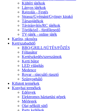
Kültéri játékok
Lányos játékok
Rajzolás - Festés
Strassz/Gyémánt/Gyöngy kirakó
Társasjátékok
Távirányítós/RC játékok
Törölköző - fürdőlepedő
TV-játék - online játék
Karóra, okosóra
Kert/szabadidő
BBQ/GRILL/SÜTÉS/FŐZÉS
Fóliasátor
Kertészkedés/szerszámok
Kerti bútor
LED világítás
Medence
Rovar - rágcsáló riasztó
Szúnyogháló
Kifutott termékek
Konyhai termékek
Edények
Elektromos háztartási gépek
Mérlegek
Olaj nélküli sütő
Party kellékek