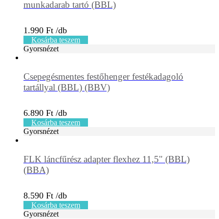
munkadarab tartó (BBL)
1.990
Ft
Kosárba teszem
Gyorsnézet
Csepegésmentes festőhenger festékadagoló
tartállyal (BBL) (BBV)
6.890
Ft
Kosárba teszem
Gyorsnézet
FLK láncfűrész adapter flexhez 11,5" (BBL)
(BBA)
8.590
Ft
Kosárba teszem
Gyorsnézet