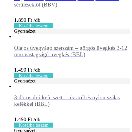
sérülésektől (BBV)
1.890
Ft
Kosárba teszem
Gyorsnézet
Olajos üvegvágó szerszám – görgős üvegkés 3-12
mm vastagságú üvegkés (BBL)
1.490
Ft
Kosárba teszem
Gyorsnézet
3 db-os drótkefe szett – réz acél és nylon szálas
kefékkel (BBL)
1.490
Ft
Kosárba teszem
Gyorsnézet