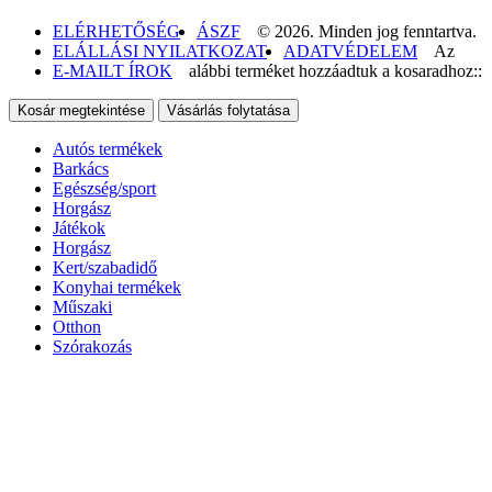
ELÉRHETŐSÉG
ÁSZF
© 2026. Minden jog fenntartva.
ELÁLLÁSI NYILATKOZAT
ADATVÉDELEM
Az
E-MAILT ÍROK
alábbi terméket hozzáadtuk a kosaradhoz::
Kosár megtekintése
Vásárlás folytatása
Autós termékek
Barkács
Egészség/sport
Horgász
Játékok
Horgász
Kert/szabadidő
Konyhai termékek
Műszaki
Otthon
Szórakozás