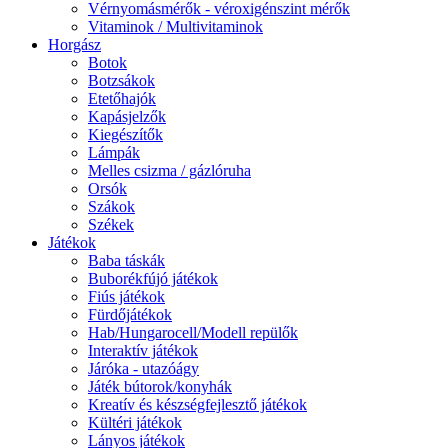
Vérnyomásmérők - véroxigénszint mérők
Vitaminok / Multivitaminok
Horgász
Botok
Botzsákok
Etetőhajók
Kapásjelzők
Kiegészítők
Lámpák
Melles csizma / gázlóruha
Orsók
Szákok
Székek
Játékok
Baba táskák
Buborékfújó játékok
Fiús játékok
Fürdőjátékok
Hab/Hungarocell/Modell repülők
Interaktív játékok
Járóka - utazóágy
Játék bútorok/konyhák
Kreatív és készségfejlesztő játékok
Kültéri játékok
Lányos játékok