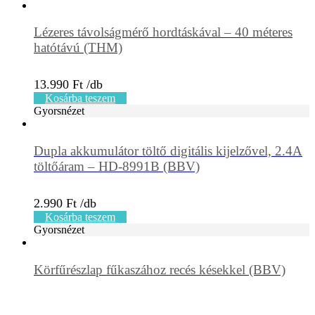
Lézeres távolságmérő hordtáskával – 40 méteres
hatótávú (THM)
13.990
Ft
Kosárba teszem
Gyorsnézet
Dupla akkumulátor töltő digitális kijelzővel, 2.4A
töltőáram – HD-8991B (BBV)
2.990
Ft
Kosárba teszem
Gyorsnézet
Körfűrészlap fűkaszához recés késekkel (BBV)