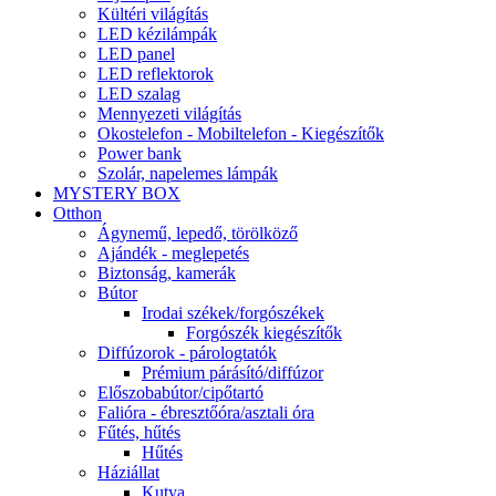
Kültéri világítás
LED kézilámpák
LED panel
LED reflektorok
LED szalag
Mennyezeti világítás
Okostelefon - Mobiltelefon - Kiegészítők
Power bank
Szolár, napelemes lámpák
MYSTERY BOX
Otthon
Ágynemű, lepedő, törölköző
Ajándék - meglepetés
Biztonság, kamerák
Bútor
Irodai székek/forgószékek
Forgószék kiegészítők
Diffúzorok - párologtatók
Prémium párásító/diffúzor
Előszobabútor/cipőtartó
Falióra - ébresztőóra/asztali óra
Fűtés, hűtés
Hűtés
Háziállat
Kutya