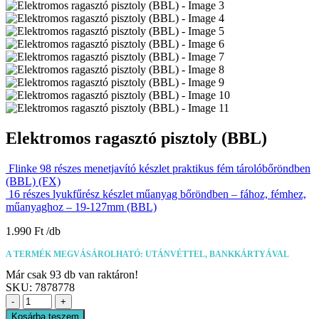
Elektromos ragasztó pisztoly (BBL)
Flinke 98 részes menetjavító készlet praktikus fém tárolóbőröndben
(BBL) (FX)
16 részes lyukfűrész készlet műanyag bőröndben – fához, fémhez,
műanyaghoz – 19-127mm (BBL)
1.990
Ft
A TERMÉK MEGVÁSÁROLHATÓ: UTÁNVÉTTEL, BANKKÁRTYÁVAL
Már csak 93 db van raktáron!
SKU:
7878778
-
+
Kosárba teszem