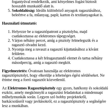
fogantyúval rendelkezik, ami kényelmes fogást biztosít
hosszabb munkaidő alatt is.
Sokoldalúság:
Ideális különböző anyagok ragasztásához,
beleértve a fa, műanyag, papír, karton és textilanyagokat is.
Használati útmutató:
Helyezze be a ragasztópatront a pisztolyba, majd
csatlakoztassa az elektromos tápegységet.
Várjon néhány percet, amíg a pisztoly felmelegszik és a
ragasztó olvadni kezd.
Nyomja meg a ravaszt a ragasztó kijuttatásához a kívánt
felületre.
Csatlakoztassa a két felragasztandó elemet és tartsa néhány
másodpercig, amíg a ragasztó megköt.
Figyelmeztetés:
Óvatosan használja az elektromos
ragasztópisztolyt, hogy elkerülje a lehetséges égési sérüléseket. Ne
érintse meg a forró ragasztót közvetlenül.
Az
Elektromos Ragasztópisztoly
egy gyors, hatékony és sokoldalú
eszköz, amely megkönnyíti a ragasztási feladatokat a mindennapi
műhelymunkák során. Legyen szó hobby projektekről,
barkácsolásról vagy javításokról, ez a ragasztópisztoly a segítségére
lesz a munkában.