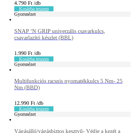
4.790
Ft
Kosárba teszem
Gyorsnézet
SNAP ‘N GRIP univerzális csavarkulcs,
csavarlazító készlet (BBL)
1.990
Ft
Kosárba teszem
Gyorsnézet
Multifunkciós racsnis nyomatékkulcs 5 Nm- 25
Nm (BBD)
12.990
Ft
Kosárba teszem
Gyorsnézet
Vágásálló/vágásbiztos kesztyű- Védje a kezét a