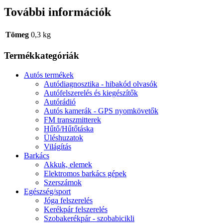
További információk
Tömeg
0,3 kg
Termékkategóriák
Autós termékek
Autódiagnosztika - hibakód olvasók
Autófelszerelés és kiegészítők
Autórádió
Autós kamerák - GPS nyomkövetők
FM transzmitterek
Hűtő/Hűtőtáska
Üléshuzatok
Világítás
Barkács
Akkuk, elemek
Elektromos barkács gépek
Szerszámok
Egészség/sport
Jóga felszerelés
Kerékpár felszerelés
Szobakerékpár - szobabicikli