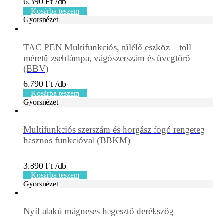
6.390
Ft
Kosárba teszem
Gyorsnézet
TAC PEN Multifunkciós, túlélő eszköz – toll
méretű zseblámpa, vágószerszám és üvegtörő
(BBV)
6.790
Ft
Kosárba teszem
Gyorsnézet
Multifunkciós szerszám és horgász fogó rengeteg
hasznos funkcióval (BBKM)
3.890
Ft
Kosárba teszem
Gyorsnézet
Nyíl alakú mágneses hegesztő derékszög –