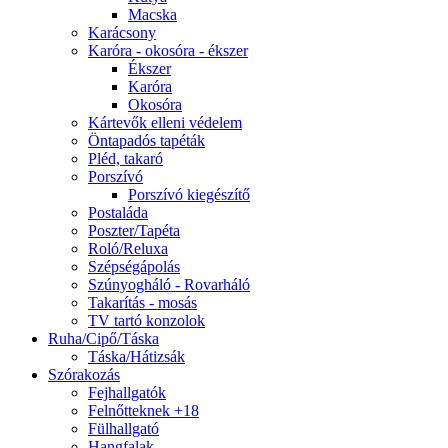
Macska
Karácsony
Karóra - okosóra - ékszer
Ékszer
Karóra
Okosóra
Kártevők elleni védelem
Öntapadós tapéták
Pléd, takaró
Porszívó
Porszívó kiegészítő
Postaláda
Poszter/Tapéta
Roló/Reluxa
Szépségápolás
Szúnyogháló - Rovarháló
Takarítás - mosás
TV tartó konzolok
Ruha/Cipő/Táska
Táska/Hátizsák
Szórakozás
Fejhallgatók
Felnőtteknek +18
Fülhallgató
Hangfalak