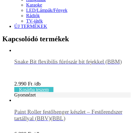
Karaoke
LED/Lámpák/Fények
Rádiók
TV-játék
ÚJ TERMÉKEK
Kapcsolódó termékek
Snake Bit flexibilis fúrószár bit fejekkel (BBM)
2.990
Ft
Kosárba teszem
Gyorsnézet
Paint Roller festőhenger készlet – Festőrendszer
tartállyal (BBV)(BBL)