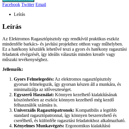
Facebook
Twitter
Email
Leírás
Leírás
Az Elektromos Ragasztópisztoly egy rendkívül praktikus eszköz
mindenféle barkács- és javítási projekthez otthon vagy műhelyben.
Ez a hatékony készülék lehetővé teszi a gyors és hatékony ragasztási
feladatok elvégzését, így ideális választás minden kreatív vagy
műszaki tevékenységhez.
Jellemzők:
Gyors Felmelegedés:
Az elektromos ragasztópisztoly
gyorsan felmelegszik, így gyorsan készen áll a munkára, és
minimalizálja az időveszteséget.
Egyszerű Használat:
Könnyen kezelhető kialakításának
köszönhetően az eszköz könnyen kezelhető még kezdő
felhasználók számára is.
Univerzális Ragasztópatronok:
Kompatibilis a legtöbb
standard ragasztópatronnal, így könnyen beszerezhető és
cserélhető, és különféle ragasztási feladatokhoz alkalmazható.
Kényelmes Munkavégzés:
Ergonomikus kialakítású