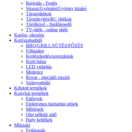
Rajzolás - Festés
Strassz/Gyémánt/Gyöngy kirakó
Társasjátékok
Távirányítós/RC játékok
Törölköző - fürdőlepedő
TV-játék - online játék
Karóra, okosóra
Kert/szabadidő
BBQ/GRILL/SÜTÉS/FŐZÉS
Fóliasátor
Kertészkedés/szerszámok
Kerti bútor
LED világítás
Medence
Rovar - rágcsáló riasztó
Szúnyogháló
Kifutott termékek
Konyhai termékek
Edények
Elektromos háztartási gépek
Mérlegek
Olaj nélküli sütő
Party kellékek
Műszaki
Fejlámpák