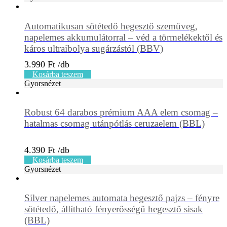
Automatikusan sötétedő hegesztő szemüveg,
napelemes akkumulátorral – véd a törmelékektől és
káros ultraibolya sugárzástól (BBV)
3.990
Ft
Kosárba teszem
Gyorsnézet
Robust 64 darabos prémium AAA elem csomag –
hatalmas csomag utánpótlás ceruzaelem (BBL)
4.390
Ft
Kosárba teszem
Gyorsnézet
Silver napelemes automata hegesztő pajzs – fényre
sötétedő, állítható fényerősségű hegesztő sisak
(BBL)