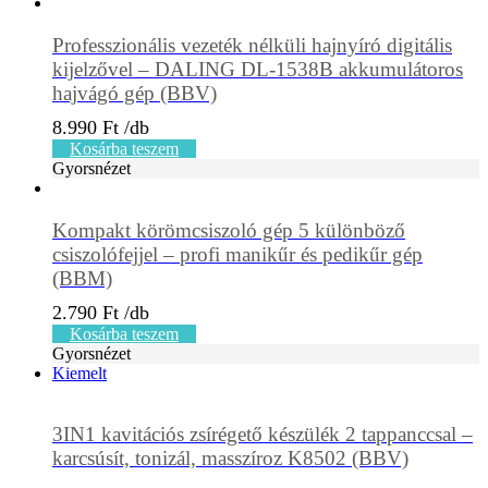
Professzionális vezeték nélküli hajnyíró digitális
kijelzővel – DALING DL-1538B akkumulátoros
hajvágó gép (BBV)
8.990
Ft
Kosárba teszem
Gyorsnézet
Kompakt körömcsiszoló gép 5 különböző
csiszolófejjel – profi manikűr és pedikűr gép
(BBM)
2.790
Ft
Kosárba teszem
Gyorsnézet
Kiemelt
3IN1 kavitációs zsírégető készülék 2 tappanccsal –
karcsúsít, tonizál, masszíroz K8502 (BBV)