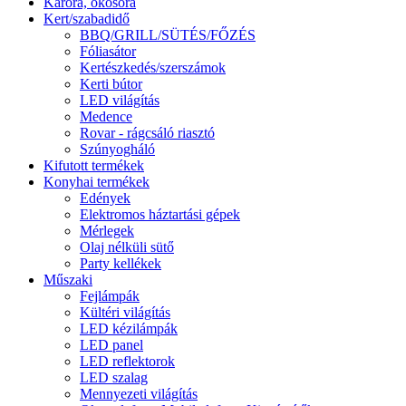
Karóra, okosóra
Kert/szabadidő
BBQ/GRILL/SÜTÉS/FŐZÉS
Fóliasátor
Kertészkedés/szerszámok
Kerti bútor
LED világítás
Medence
Rovar - rágcsáló riasztó
Szúnyogháló
Kifutott termékek
Konyhai termékek
Edények
Elektromos háztartási gépek
Mérlegek
Olaj nélküli sütő
Party kellékek
Műszaki
Fejlámpák
Kültéri világítás
LED kézilámpák
LED panel
LED reflektorok
LED szalag
Mennyezeti világítás