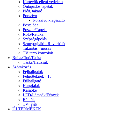
Kártevők elleni védelem
Öntapadós tapéták
Pléd, takaró
Porszívó
Porszívó kiegészítő
Postaláda
Poszter/Tapéta
Roló/Reluxa
Szépségápolás
Szúnyogháló - Rovarháló
Takarítás - mosás
TV tartó konzolok
Ruha/Cipő/Táska
Táska/Hátizsák
Szórakozás
Fejhallgatók
Felnőtteknek +18
Fülhallgató
Hangfalak
Karaoke
LED/Lámpák/Fények
Rádiók
TV-játék
ÚJ TERMÉKEK