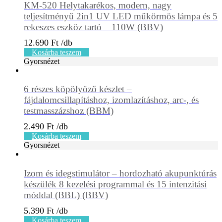
KM-520 Helytakarékos, modern, nagy
teljesítményű 2in1 UV LED műkörmös lámpa és 5
rekeszes eszköz tartó – 110W (BBV)
12.690
Ft
Kosárba teszem
Gyorsnézet
6 részes köpölyöző készlet –
fájdalomcsillapításhoz, izomlazításhoz, arc-, és
testmasszázshoz (BBM)
2.490
Ft
Kosárba teszem
Gyorsnézet
Izom és idegstimulátor – hordozható akupunktúrás
készülék 8 kezelési programmal és 15 intenzitási
móddal (BBL) (BBV)
5.390
Ft
Kosárba teszem