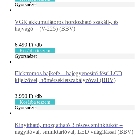
Gyorsnézet
VGR akkumulátoros hordozható szakáll-, és
hajvágó – (V-225) (BBV)
6.490
Ft
Kosárba teszem
Gyorsnézet
Elektromos hajkefe – hajegyenesítő fésű LCD
kijelzővel, hőmérsékletszabályzóval (BBV)
3.990
Ft
Kosárba teszem
Gyorsnézet
Kinyitható, mozgatható 3 részes sminktükör –
nagyítóval, sminktartóval, LED világítással (BBV)