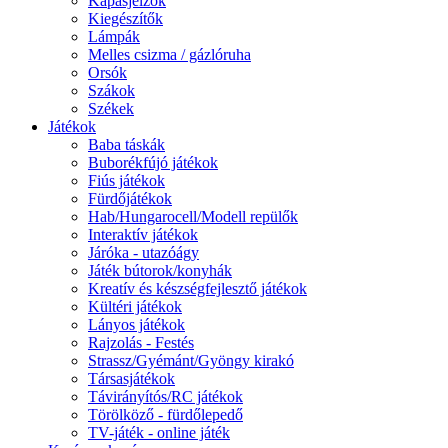
Kapásjelzők
Kiegészítők
Lámpák
Melles csizma / gázlóruha
Orsók
Szákok
Székek
Játékok
Baba táskák
Buborékfújó játékok
Fiús játékok
Fürdőjátékok
Hab/Hungarocell/Modell repülők
Interaktív játékok
Járóka - utazóágy
Játék bútorok/konyhák
Kreatív és készségfejlesztő játékok
Kültéri játékok
Lányos játékok
Rajzolás - Festés
Strassz/Gyémánt/Gyöngy kirakó
Társasjátékok
Távirányítós/RC játékok
Törölköző - fürdőlepedő
TV-játék - online játék