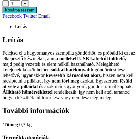
-
+
Kosárba teszem
Facebook
Twitter
Email
Leírás
Leírás
Felejtsd el a hagyományos szempilla göndörítőt, és próbáld ki ezt az
elképesztő készüléket, ami
a mellékelt USB kábelről tölthető,
majd pedig vezeték és elem nélkül használható. Melegíthető
keféjének köszönhetően
sokkal hatékonyabb
göndörítést tesz
lehetővé, ugyanakkor
kevesebb károsodást okoz,
hiszen nem kell
rácsiptetni a pillákra, így
nem töri meg
azokat. Egyszerűen
fésüld
át vele a pilláidat
és azok máris gyönyörű, göndör formát kapnak.
Állítható hőmérséklettel
rendelkezik, így nem kell attól tartanod
hogy a készülék túl forró lesz vagy nem lesz elég meleg.
További információk
Tömeg
0,3 kg
Termékkategóriák