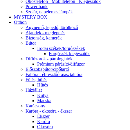
Okostelefon - Mobiltelefon - Kiegészítők
Power bank
Szolár, napelemes lámpák
MYSTERY BOX
Otthon
Ágynemű, lepedő, törölköző
Ajándék - meglepetés
Biztonság, kamerák
Bútor
Irodai székek/forgószékek
Forgószék kiegészítők
Diffúzorok - párologtatók
Prémium párásító/diffúzor
Előszobabútor/cipőtartó
Falióra - ébresztőóra/asztali óra
Fűtés, hűtés
Hűtés
Háziállat
Kutya
Macska
Karácsony
Karóra - okosóra - ékszer
Ékszer
Karóra
Okosóra