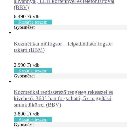
állvánnyal, LED körfénnyel és telefontartóval
(BBV)
6.490
Ft
Kosárba teszem
Gyorsnézet
Kozmetikai műfogsor – felpattintható fogsor
takaró (BBM)
2.990
Ft
Kosárba teszem
Gyorsnézet
Kozmetikai rendszerező rengeteg rekesszel és
kivehető, 360°-ban forgatható, 5x nagyítású
sminktükörrel (BBV)
3.890
Ft
Kosárba teszem
Gyorsnézet