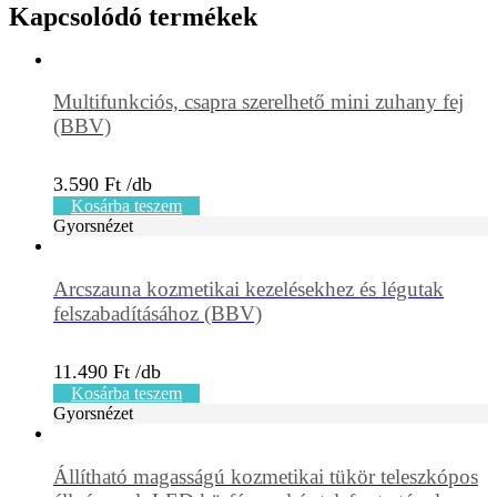
Kapcsolódó termékek
Multifunkciós, csapra szerelhető mini zuhany fej
(BBV)
3.590
Ft
Kosárba teszem
Gyorsnézet
Arcszauna kozmetikai kezelésekhez és légutak
felszabadításához (BBV)
11.490
Ft
Kosárba teszem
Gyorsnézet
Állítható magasságú kozmetikai tükör teleszkópos