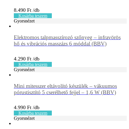
8.490
Ft
Kosárba teszem
Gyorsnézet
Elektromos talpmasszírozó szőnyeg – infravörös
hő és vibrációs masszázs 6 móddal (BBV)
4.290
Ft
Kosárba teszem
Gyorsnézet
Mini mitesszer eltávolító készülék – vákuumos
pórustisztító 5 cserélhető fejjel – 1,6 W (BBV)
4.990
Ft
Kosárba teszem
Gyorsnézet