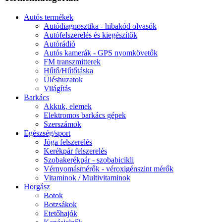
Autós termékek
Autódiagnosztika - hibakód olvasók
Autófelszerelés és kiegészítők
Autórádió
Autós kamerák - GPS nyomkövetők
FM transzmitterek
Hűtő/Hűtőtáska
Üléshuzatok
Világítás
Barkács
Akkuk, elemek
Elektromos barkács gépek
Szerszámok
Egészség/sport
Jóga felszerelés
Kerékpár felszerelés
Szobakerékpár - szobabicikli
Vérnyomásmérők - véroxigénszint mérők
Vitaminok / Multivitaminok
Horgász
Botok
Botzsákok
Etetőhajók