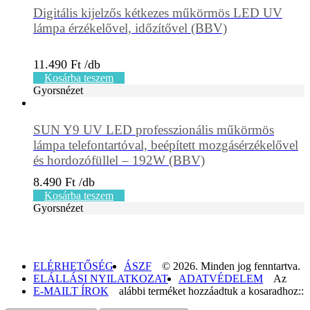
Digitális kijelzős kétkezes műkörmös LED UV
lámpa érzékelővel, időzítővel (BBV)
11.490
Ft
Kosárba teszem
Gyorsnézet
SUN Y9 UV LED professzionális műkörmös
lámpa telefontartóval, beépített mozgásérzékelővel
és hordozófüllel – 192W (BBV)
8.490
Ft
Kosárba teszem
Gyorsnézet
ELÉRHETŐSÉG
ÁSZF
© 2026. Minden jog fenntartva.
ELÁLLÁSI NYILATKOZAT
ADATVÉDELEM
Az
E-MAILT ÍROK
alábbi terméket hozzáadtuk a kosaradhoz::