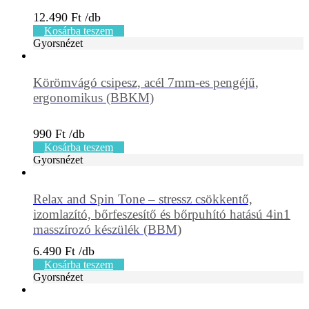
12.490
Ft
Kosárba teszem
Gyorsnézet
Körömvágó csipesz, acél 7mm-es pengéjű,
ergonomikus (BBKM)
990
Ft
Kosárba teszem
Gyorsnézet
Relax and Spin Tone – stressz csökkentő,
izomlazító, bőrfeszesítő és bőrpuhító hatású 4in1
masszírozó készülék (BBM)
6.490
Ft
Kosárba teszem
Gyorsnézet