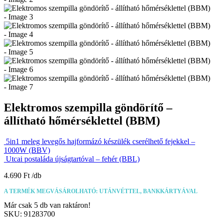
Elektromos szempilla göndörítő –
állítható hőmérséklettel (BBM)
5in1 meleg levegős hajformázó készülék cserélhető fejekkel –
1000W (BBV)
Utcai postaláda újságtartóval – fehér (BBL)
4.690
Ft
A TERMÉK MEGVÁSÁROLHATÓ: UTÁNVÉTTEL, BANKKÁRTYÁVAL
Már csak 5 db van raktáron!
SKU:
91283700