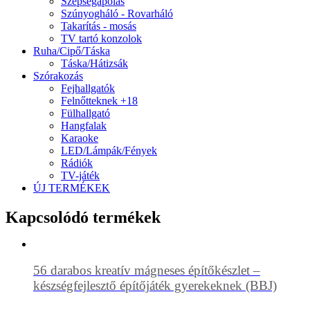
Szépségápolás
Szúnyogháló - Rovarháló
Takarítás - mosás
TV tartó konzolok
Ruha/Cipő/Táska
Táska/Hátizsák
Szórakozás
Fejhallgatók
Felnőtteknek +18
Fülhallgató
Hangfalak
Karaoke
LED/Lámpák/Fények
Rádiók
TV-játék
ÚJ TERMÉKEK
Kapcsolódó termékek
56 darabos kreatív mágneses építőkészlet –
készségfejlesztő építőjáték gyerekeknek (BBJ)