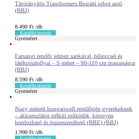
Távirányítós Transformers Bugatti robot autó
(BBJ)
8.490
Ft
Kosárba teszem
Gyorsnézet
Farsangi rendőr jelmez sapkával, bilinccsel és
játékpisztollyal – S méret – 90-110 cm magasságra
(BBJ)
8.590
Ft
Kosárba teszem
Gyorsnézet
Nagy méretű hungarocell repülőgép gyerekeknek
– akkumulátor nélkül működik, könnyen
hordozható és összeszerelhető (BBE) (BBJ)
1.990
Ft
Kosárba teszem