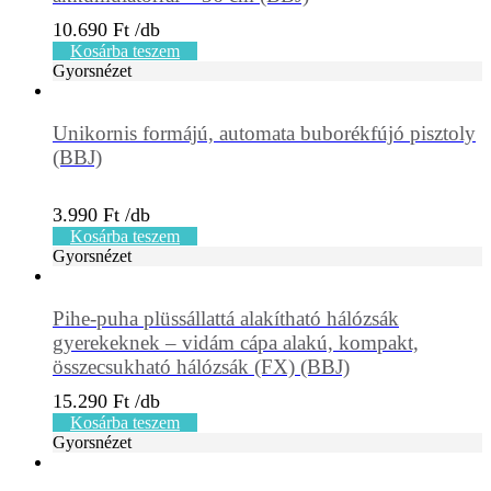
10.690
Ft
Kosárba teszem
Gyorsnézet
Unikornis formájú, automata buborékfújó pisztoly
(BBJ)
3.990
Ft
Kosárba teszem
Gyorsnézet
Pihe-puha plüssállattá alakítható hálózsák
gyerekeknek – vidám cápa alakú, kompakt,
összecsukható hálózsák (FX) (BBJ)
15.290
Ft
Kosárba teszem
Gyorsnézet