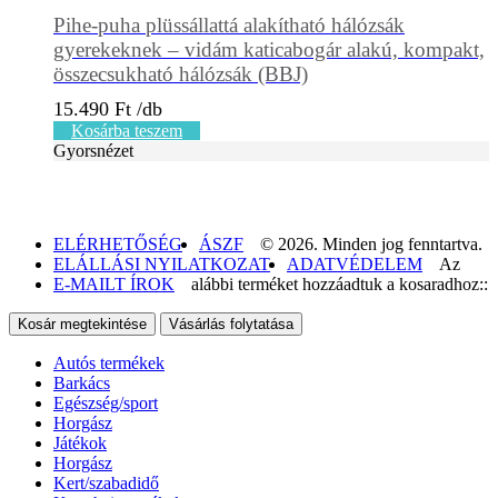
Pihe-puha plüssállattá alakítható hálózsák
gyerekeknek – vidám katicabogár alakú, kompakt,
összecsukható hálózsák (BBJ)
15.490
Ft
Kosárba teszem
Gyorsnézet
ELÉRHETŐSÉG
ÁSZF
© 2026. Minden jog fenntartva.
ELÁLLÁSI NYILATKOZAT
ADATVÉDELEM
Az
E-MAILT ÍROK
alábbi terméket hozzáadtuk a kosaradhoz::
Kosár megtekintése
Vásárlás folytatása
Autós termékek
Barkács
Egészség/sport
Horgász
Játékok
Horgász
Kert/szabadidő