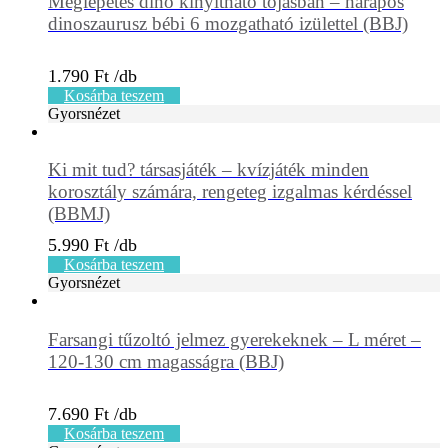
Meglepetés dínó kinyitható tojásban – harapós
dinoszaurusz bébi 6 mozgatható izülettel (BBJ)
1.790
Ft
Kosárba teszem
Gyorsnézet
Ki mit tud? társasjáték – kvízjáték minden
korosztály számára, rengeteg izgalmas kérdéssel
(BBMJ)
5.990
Ft
Kosárba teszem
Gyorsnézet
Farsangi tűzoltó jelmez gyerekeknek – L méret –
120-130 cm magasságra (BBJ)
7.690
Ft
Kosárba teszem