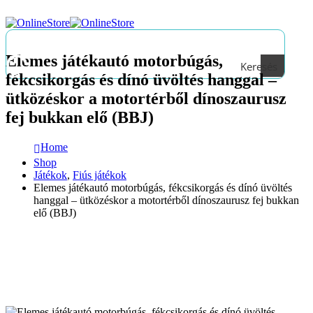
Elemes játékautó motorbúgás,
Keresés
fékcsikorgás és dínó üvöltés hanggal –
ütközéskor a motortérből dínoszaurusz
fej bukkan elő (BBJ)
Home
Shop
Játékok
,
Fiús játékok
Elemes játékautó motorbúgás, fékcsikorgás és dínó üvöltés
hanggal – ütközéskor a motortérből dínoszaurusz fej bukkan
elő (BBJ)