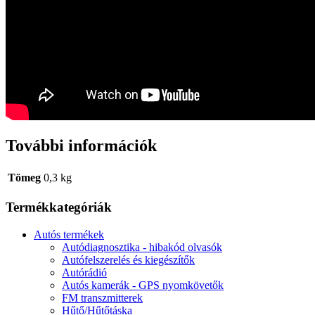
További információk
Tömeg
0,3 kg
Termékkategóriák
Autós termékek
Autódiagnosztika - hibakód olvasók
Autófelszerelés és kiegészítők
Autórádió
Autós kamerák - GPS nyomkövetők
FM transzmitterek
Hűtő/Hűtőtáska