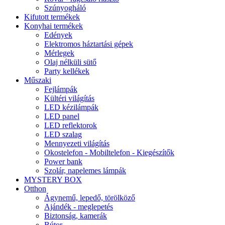
Szúnyogháló
Kifutott termékek
Konyhai termékek
Edények
Elektromos háztartási gépek
Mérlegek
Olaj nélküli sütő
Party kellékek
Műszaki
Fejlámpák
Kültéri világítás
LED kézilámpák
LED panel
LED reflektorok
LED szalag
Mennyezeti világítás
Okostelefon - Mobiltelefon - Kiegészítők
Power bank
Szolár, napelemes lámpák
MYSTERY BOX
Otthon
Ágynemű, lepedő, törölköző
Ajándék - meglepetés
Biztonság, kamerák
Bútor