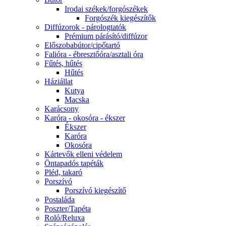
Irodai székek/forgószékek
Forgószék kiegészítők
Diffúzorok - párologtatók
Prémium párásító/diffúzor
Előszobabútor/cipőtartó
Falióra - ébresztőóra/asztali óra
Fűtés, hűtés
Hűtés
Háziállat
Kutya
Macska
Karácsony
Karóra - okosóra - ékszer
Ékszer
Karóra
Okosóra
Kártevők elleni védelem
Öntapadós tapéták
Pléd, takaró
Porszívó
Porszívó kiegészítő
Postaláda
Poszter/Tapéta
Roló/Reluxa