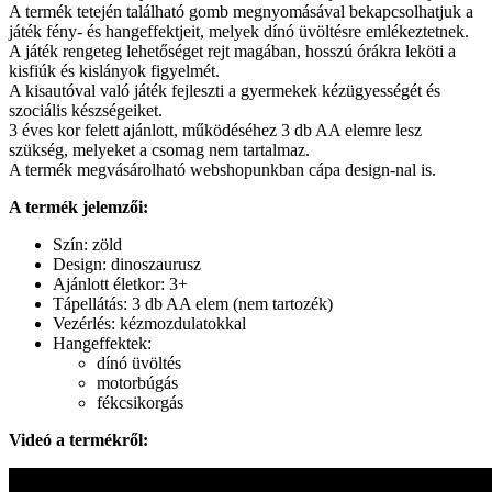
A termék tetején található gomb megnyomásával bekapcsolhatjuk a
játék fény- és hangeffektjeit, melyek dínó üvöltésre emlékeztetnek.
A játék rengeteg lehetőséget rejt magában, hosszú órákra leköti a
kisfiúk és kislányok figyelmét.
A kisautóval való játék fejleszti a gyermekek kézügyességét és
szociális készségeiket.
3 éves kor felett ajánlott, működéséhez 3 db AA elemre lesz
szükség, melyeket a csomag nem tartalmaz.
A termék megvásárolható webshopunkban cápa design-nal is.
A termék jelemzői:
Szín: zöld
Design: dinoszaurusz
Ajánlott életkor: 3+
Tápellátás: 3 db AA elem (nem tartozék)
Vezérlés: kézmozdulatokkal
Hangeffektek:
dínó üvöltés
motorbúgás
fékcsikorgás
Videó a termékről: