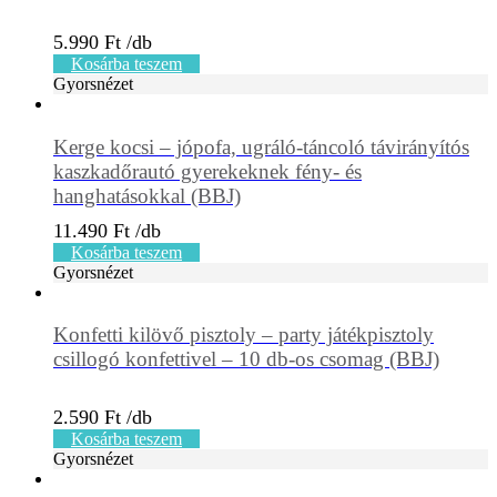
5.990
Ft
Kosárba teszem
Gyorsnézet
Kerge kocsi – jópofa, ugráló-táncoló távirányítós
kaszkadőrautó gyerekeknek fény- és
hanghatásokkal (BBJ)
11.490
Ft
Kosárba teszem
Gyorsnézet
Konfetti kilövő pisztoly – party játékpisztoly
csillogó konfettivel – 10 db-os csomag (BBJ)
2.590
Ft
Kosárba teszem
Gyorsnézet