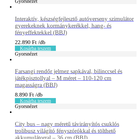
Gyorsnézet
Interaktív, készségfejlesztő autóverseny szimulátor
gyerekeknek kormánykerékkel, hang- és
fényeffektekkel (BBJ)
22.890
Ft
Kosárba teszem
Gyorsnézet
Farsangi rendőr jelmez sapkával, bilinccsel és
játékpisztollyal – M méret – 110-120 cm
magasságra (BBJ)
8.890
Ft
Kosárba teszem
Gyorsnézet
City bus – nagy méretű távirányítós csuklós
trolibusz világító fényszórókkal és tölthető
akkumulátorral – 36 cm (BBJ)