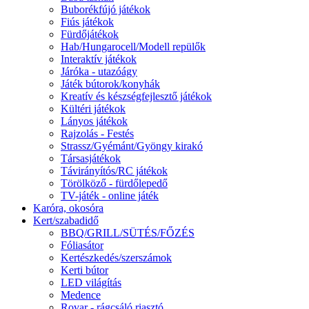
Buborékfújó játékok
Fiús játékok
Fürdőjátékok
Hab/Hungarocell/Modell repülők
Interaktív játékok
Járóka - utazóágy
Játék bútorok/konyhák
Kreatív és készségfejlesztő játékok
Kültéri játékok
Lányos játékok
Rajzolás - Festés
Strassz/Gyémánt/Gyöngy kirakó
Társasjátékok
Távirányítós/RC játékok
Törölköző - fürdőlepedő
TV-játék - online játék
Karóra, okosóra
Kert/szabadidő
BBQ/GRILL/SÜTÉS/FŐZÉS
Fóliasátor
Kertészkedés/szerszámok
Kerti bútor
LED világítás
Medence
Rovar - rágcsáló riasztó