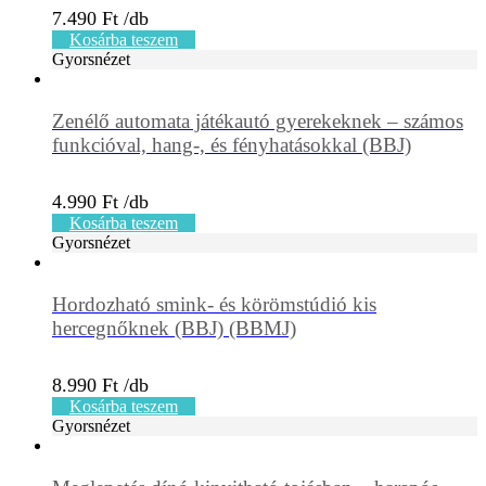
7.490
Ft
Kosárba teszem
Gyorsnézet
Zenélő automata játékautó gyerekeknek – számos
funkcióval, hang-, és fényhatásokkal (BBJ)
4.990
Ft
Kosárba teszem
Gyorsnézet
Hordozható smink- és körömstúdió kis
hercegnőknek (BBJ) (BBMJ)
8.990
Ft
Kosárba teszem
Gyorsnézet