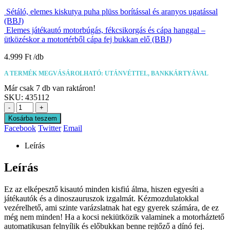
Sétáló, elemes kiskutya puha plüss borítással és aranyos ugatással
(BBJ)
Elemes játékautó motorbúgás, fékcsikorgás és cápa hanggal –
ütközéskor a motortérből cápa fej bukkan elő (BBJ)
4.999
Ft
A TERMÉK MEGVÁSÁROLHATÓ: UTÁNVÉTTEL, BANKKÁRTYÁVAL
Már csak 7 db van raktáron!
SKU:
435112
-
+
Kosárba teszem
Facebook
Twitter
Email
Leírás
Leírás
Ez az elképesztő kisautó minden kisfiú álma, hiszen egyesíti a
játékautók és a dinoszauruszok izgalmát. Kézmozdulatokkal
vezérelhető, ami szinte varázslatnak hat egy gyerek számára, de ez
még nem minden! Ha a kocsi nekiütközik valaminek a motorháztető
automatikusan felnyílik és előbukkan benne rejtőző a dínó fej.