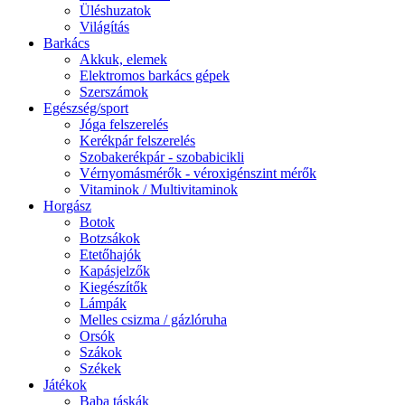
Üléshuzatok
Világítás
Barkács
Akkuk, elemek
Elektromos barkács gépek
Szerszámok
Egészség/sport
Jóga felszerelés
Kerékpár felszerelés
Szobakerékpár - szobabicikli
Vérnyomásmérők - véroxigénszint mérők
Vitaminok / Multivitaminok
Horgász
Botok
Botzsákok
Etetőhajók
Kapásjelzők
Kiegészítők
Lámpák
Melles csizma / gázlóruha
Orsók
Szákok
Székek
Játékok
Baba táskák