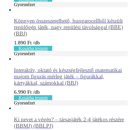
Gyorsnézet
Könnyen összeszerelhető, hungarocellből készült
repülőgép játék, nagy repülési távolsággal (BBE)
(BBJ)
1.890
Ft
Kosárba teszem
Gyorsnézet
Interaktív, oktató és készségfejlesztő matematikai
majom figurás mérleg játék – figurákkal,
kártyákkal, számokkal (BBJ)
6.990
Ft
Kosárba teszem
Gyorsnézet
Ki nevet a végén? – társasjáték 2-4 játékos részére
(BBMJ) (BBLPJ)