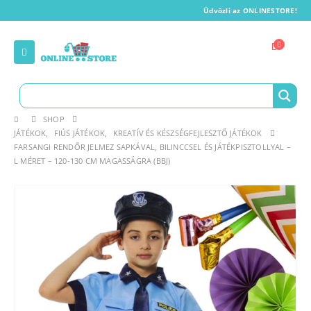
Üdvözli az ONLINESTORE!
SHOP
JÁTÉKOK
,
FIÚS JÁTÉKOK
,
KREATÍV ÉS KÉSZSÉGFEJLESZTŐ JÁTÉKOK
FARSANGI RENDŐR JELMEZ SAPKÁVAL, BILINCCSEL ÉS JÁTÉKPISZTOLLYAL –
L MÉRET – 120-130 CM MAGASSÁGRA (BBJ)