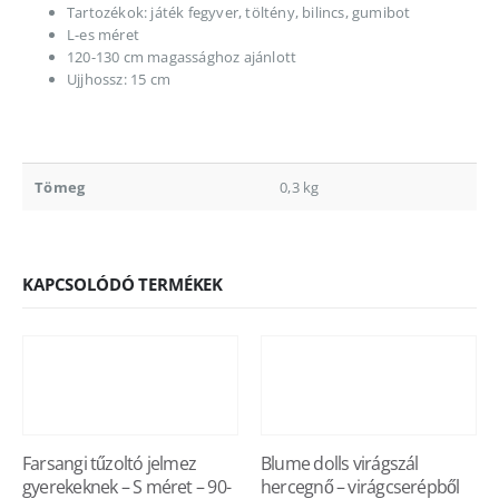
Tartozékok: játék fegyver, töltény, bilincs, gumibot
L-es méret
120-130 cm magassághoz ajánlott
Ujjhossz: 15 cm
Tömeg
0,3 kg
KAPCSOLÓDÓ TERMÉKEK
Farsangi tűzoltó jelmez
Blume dolls virágszál
gyerekeknek – S méret – 90-
hercegnő – virágcserépből