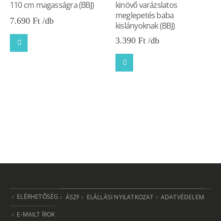
110 cm magasságra (BBJ)
kinövő varázslatos
meglepetés baba
7.690
Ft
kislányoknak (BBJ)
3.390
Ft
ELÉRHETŐSÉG
ÁSZF
ELÁLLÁSI NYILATKOZAT
ADATVÉDELEM
E-MAILT ÍROK