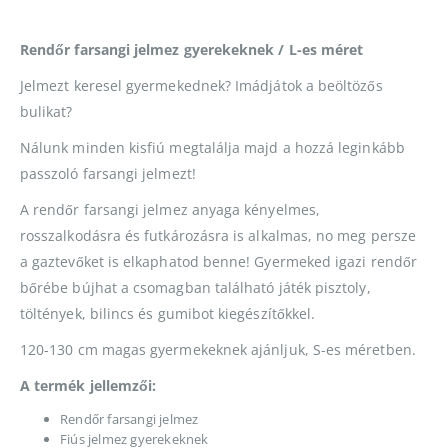
Rendőr farsangi jelmez gyerekeknek / L-es méret
Jelmezt keresel gyermekednek? Imádjátok a beöltözős
bulikat?
Nálunk minden kisfiú megtalálja majd a hozzá leginkább
passzoló farsangi jelmezt!
A rendőr farsangi jelmez anyaga kényelmes,
rosszalkodásra és futkározásra is alkalmas, no meg persze
a gaztevőket is elkaphatod benne! Gyermeked igazi rendőr
bőrébe bújhat a csomagban található játék pisztoly,
töltények, bilincs és gumibot kiegészítőkkel.
120-130 cm magas gyermekeknek ajánljuk, S-es méretben.
A termék jellemzői:
Rendőr farsangi jelmez
Fiús jelmez gyerekeknek