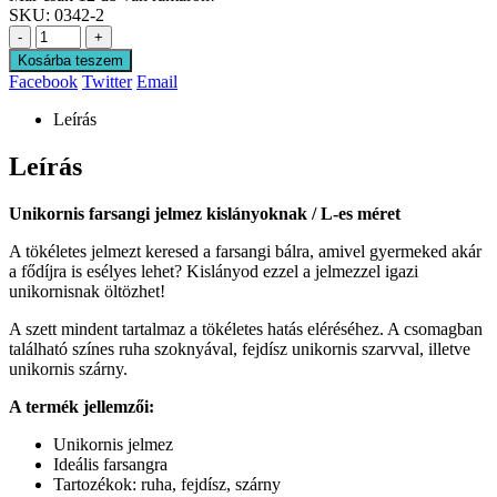
SKU:
0342-2
-
+
Kosárba teszem
Facebook
Twitter
Email
Leírás
Leírás
Unikornis farsangi jelmez kislányoknak / L-es méret
A tökéletes jelmezt keresed a farsangi bálra, amivel gyermeked akár
a fődíjra is esélyes lehet? Kislányod ezzel a jelmezzel igazi
unikornisnak öltözhet!
A szett mindent tartalmaz a tökéletes hatás eléréséhez. A csomagban
található színes ruha szoknyával, fejdísz unikornis szarvval, illetve
unikornis szárny.
A termék jellemzői:
Unikornis jelmez
Ideális farsangra
Tartozékok: ruha, fejdísz, szárny