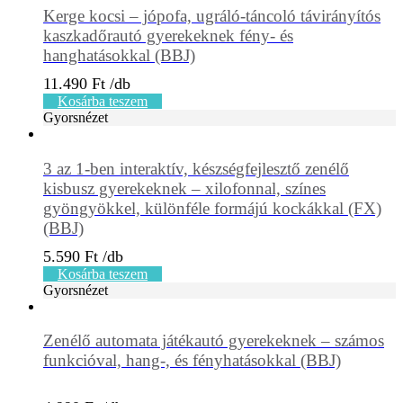
Kerge kocsi – jópofa, ugráló-táncoló távirányítós
kaszkadőrautó gyerekeknek fény- és
hanghatásokkal (BBJ)
11.490
Ft
Kosárba teszem
Gyorsnézet
3 az 1-ben interaktív, készségfejlesztő zenélő
kisbusz gyerekeknek – xilofonnal, színes
gyöngyökkel, különféle formájú kockákkal (FX)
(BBJ)
5.590
Ft
Kosárba teszem
Gyorsnézet
Zenélő automata játékautó gyerekeknek – számos
funkcióval, hang-, és fényhatásokkal (BBJ)