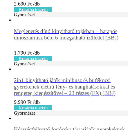
2.690
Ft
Kosárba teszem
Gyorsnézet
Meglepetés dínó kinyitható tojásban – harapós
dinoszaurusz bébi 6 mozgatható izülettel (BBJ)
1.790
Ft
Kosárba teszem
Gyorsnézet
2in1 kinyitható játék minibusz és büfékocsi
gyerekenek élethű fény- és hanghatásokkal és
rengeteg kiegészítővel – 23 részes (FX) (BBJ)
9.990
Ft
Kosárba teszem
Gyorsnézet
Készségfejlesztő fogócska társasjáték gyerekeknek