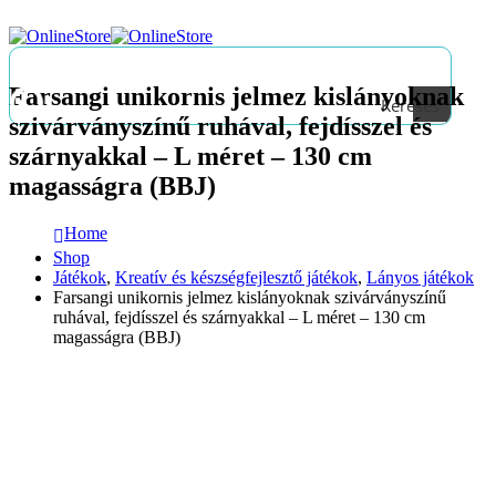
Farsangi unikornis jelmez kislányoknak
Keresés
szivárványszínű ruhával, fejdísszel és
szárnyakkal – L méret – 130 cm
magasságra (BBJ)
Home
Shop
Játékok
,
Kreatív és készségfejlesztő játékok
,
Lányos játékok
Farsangi unikornis jelmez kislányoknak szivárványszínű
ruhával, fejdísszel és szárnyakkal – L méret – 130 cm
magasságra (BBJ)