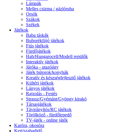
Lámpák
Melles csizma / gázlóruha
Orsók
Szákok
Székek
Játékok
Baba táskák
Buborékfújó játékok
Fiús játékok
Fürdőjátékok
Hab/Hungarocell/Modell repülők
Interaktív játékok
Járóka - utazóágy
Játék bútorok/konyhák
Kreatív és készségfejlesztő játékok
Kültéri játékok
Lányos játékok
Rajzolás - Festés
Strassz/Gyémánt/Gyöngy kirakó
Társasjátékok
Távirányítós/RC játékok
Törölköző - fürdőlepedő
TV-játék - online játék
Karóra, okosóra
Kert/szabadidő