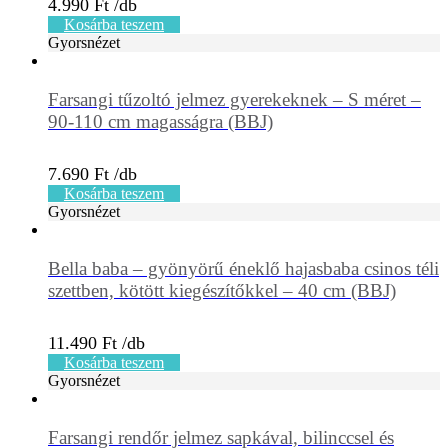
4.990
Ft
Kosárba teszem
Gyorsnézet
Farsangi tűzoltó jelmez gyerekeknek – S méret –
90-110 cm magasságra (BBJ)
7.690
Ft
Kosárba teszem
Gyorsnézet
Bella baba – gyönyörű éneklő hajasbaba csinos téli
szettben, kötött kiegészítőkkel – 40 cm (BBJ)
11.490
Ft
Kosárba teszem
Gyorsnézet
Farsangi rendőr jelmez sapkával, bilinccsel és