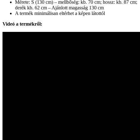
Mérete: S (130 cm) – mellbőség: kb. 70 cm; hossz: kb. 87 cm;
derék kb. 62 cm – Ajánlott magasság 130 cm
A termék minimálisan eltérhet a képen látottól
Videó a termékről: