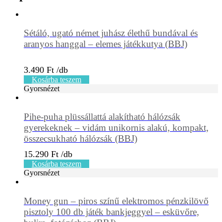
Sétáló, ugató német juhász élethű bundával és
aranyos hanggal – elemes játékkutya (BBJ)
3.490
Ft
Kosárba teszem
Gyorsnézet
Pihe-puha plüssállattá alakítható hálózsák
gyerekeknek – vidám unikornis alakú, kompakt,
összecsukható hálózsák (BBJ)
15.290
Ft
Kosárba teszem
Gyorsnézet
Money gun – piros színű elektromos pénzkilövő
pisztoly 100 db játék bankjeggyel – esküvőre,