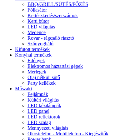
BBQ/GRILL/SÜTÉS/FŐZÉS
Fóliasátor
Kertészkedés/szerszámok
Kerti bútor
LED világítás
Medence
Rovar - rágcsáló riasztó
Szúnyogháló
Kifutott termékek
Konyhai termékek
Edények
Elektromos háztartási gépek
Mérlegek
Olaj nélküli sütő
Party kellékek
Műszaki
Fejlámpák
Kültéri világítás
LED kézilámpák
LED panel
LED reflektorok
LED szalag
Mennyezeti világítás
Okostelefon - Mobiltelefon - Kiegészítők
Power bank