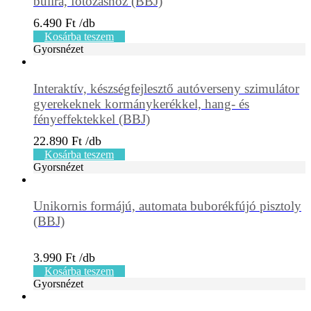
bulira, fotózáshoz (BBJ)
6.490
Ft
Kosárba teszem
Gyorsnézet
Interaktív, készségfejlesztő autóverseny szimulátor
gyerekeknek kormánykerékkel, hang- és
fényeffektekkel (BBJ)
22.890
Ft
Kosárba teszem
Gyorsnézet
Unikornis formájú, automata buborékfújó pisztoly
(BBJ)
3.990
Ft
Kosárba teszem
Gyorsnézet