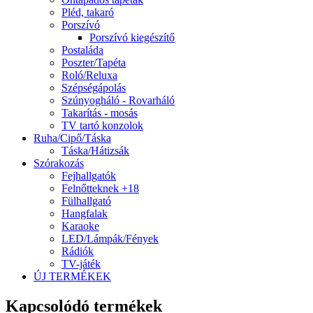
Pléd, takaró
Porszívó
Porszívó kiegészítő
Postaláda
Poszter/Tapéta
Roló/Reluxa
Szépségápolás
Szúnyogháló - Rovarháló
Takarítás - mosás
TV tartó konzolok
Ruha/Cipő/Táska
Táska/Hátizsák
Szórakozás
Fejhallgatók
Felnőtteknek +18
Fülhallgató
Hangfalak
Karaoke
LED/Lámpák/Fények
Rádiók
TV-játék
ÚJ TERMÉKEK
Kapcsolódó termékek