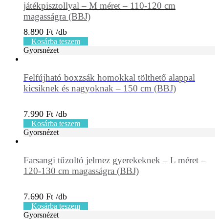
játékpisztollyal – M méret – 110-120 cm
magasságra (BBJ)
8.890
Ft
Kosárba teszem
Gyorsnézet
Felfújható boxzsák homokkal tölthető alappal
kicsiknek és nagyoknak – 150 cm (BBJ)
7.990
Ft
Kosárba teszem
Gyorsnézet
Farsangi tűzoltó jelmez gyerekeknek – L méret –
120-130 cm magasságra (BBJ)
7.690
Ft
Kosárba teszem
Gyorsnézet