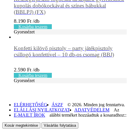
kupolás dobókockával és színes bábukkal
(BBLPJ) (FX)
8.190
Ft
Kosárba teszem
Gyorsnézet
Konfetti kilövő pisztoly – party játékpisztoly
csillogó konfettivel – 10 db-os csomag (BBJ)
2.590
Ft
Kosárba teszem
Gyorsnézet
ELÉRHETŐSÉG
ÁSZF
© 2026. Minden jog fenntartva.
ELÁLLÁSI NYILATKOZAT
ADATVÉDELEM
Az
E-MAILT ÍROK
alábbi terméket hozzáadtuk a kosaradhoz::
Kosár megtekintése
Vásárlás folytatása