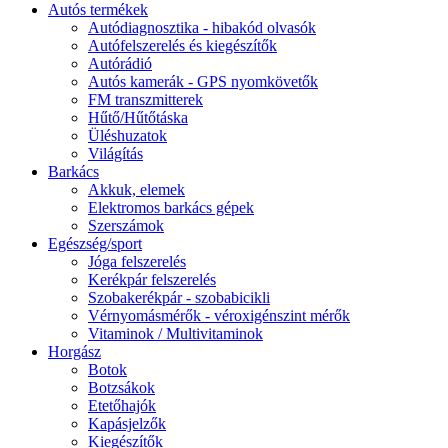
Autós termékek
Autódiagnosztika - hibakód olvasók
Autófelszerelés és kiegészítők
Autórádió
Autós kamerák - GPS nyomkövetők
FM transzmitterek
Hűtő/Hűtőtáska
Üléshuzatok
Világítás
Barkács
Akkuk, elemek
Elektromos barkács gépek
Szerszámok
Egészség/sport
Jóga felszerelés
Kerékpár felszerelés
Szobakerékpár - szobabicikli
Vérnyomásmérők - véroxigénszint mérők
Vitaminok / Multivitaminok
Horgász
Botok
Botzsákok
Etetőhajók
Kapásjelzők
Kiegészítők