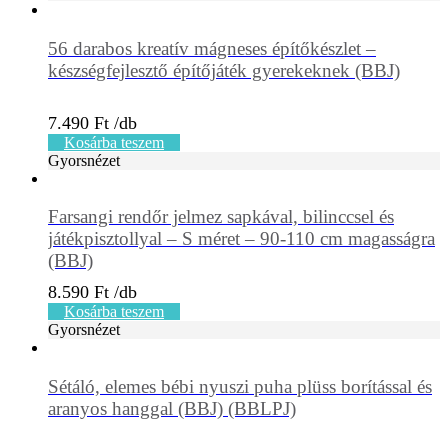
56 darabos kreatív mágneses építőkészlet –
készségfejlesztő építőjáték gyerekeknek (BBJ)
7.490
Ft
Kosárba teszem
Gyorsnézet
Farsangi rendőr jelmez sapkával, bilinccsel és
játékpisztollyal – S méret – 90-110 cm magasságra
(BBJ)
8.590
Ft
Kosárba teszem
Gyorsnézet
Sétáló, elemes bébi nyuszi puha plüss borítással és
aranyos hanggal (BBJ) (BBLPJ)