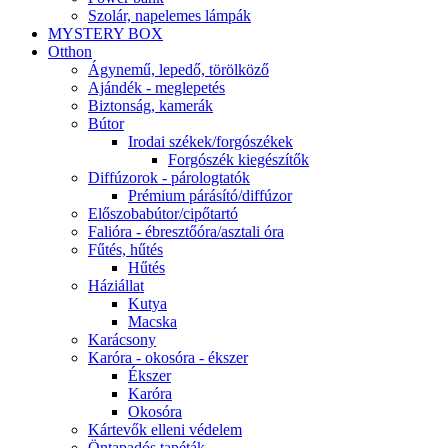
Szolár, napelemes lámpák
MYSTERY BOX
Otthon
Ágynemű, lepedő, törölköző
Ajándék - meglepetés
Biztonság, kamerák
Bútor
Irodai székek/forgószékek
Forgószék kiegészítők
Diffúzorok - párologtatók
Prémium párásító/diffúzor
Előszobabútor/cipőtartó
Falióra - ébresztőóra/asztali óra
Fűtés, hűtés
Hűtés
Háziállat
Kutya
Macska
Karácsony
Karóra - okosóra - ékszer
Ékszer
Karóra
Okosóra
Kártevők elleni védelem
Öntapadós tapéták