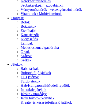
Kerékpár felszerelés
Szobakerékpár - szobabicikli
Vérnyomásmérők - véroxigénszint mérők
Vitaminok / Multivitaminok
Horgász
Botok
Botzsákok
Etetőhajók
Kapásjelzők
Kiegészítők
Lámpák
Melles csizma / gázlóruha
Orsók
Szákok
Székek
Játékok
Baba táskák
Buborékfújó játékok
Fiús játékok
Fürdőjátékok
Hab/Hungarocell/Modell repülők
Interaktív játékok
Járóka - utazóágy
Játék bútorok/konyhák
Kreatív és készségfejlesztő játékok