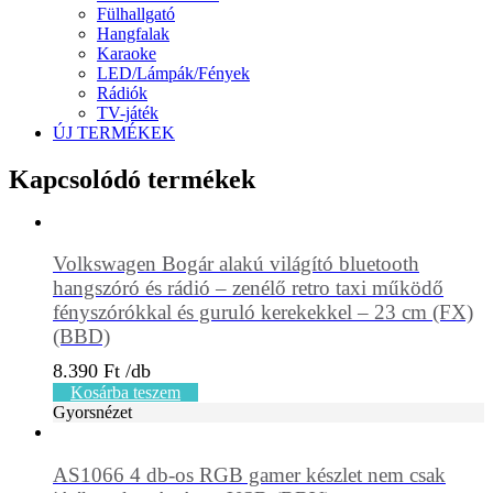
Fülhallgató
Hangfalak
Karaoke
LED/Lámpák/Fények
Rádiók
TV-játék
ÚJ TERMÉKEK
Kapcsolódó termékek
Volkswagen Bogár alakú világító bluetooth
hangszóró és rádió – zenélő retro taxi működő
fényszórókkal és guruló kerekekkel – 23 cm (FX)
(BBD)
8.390
Ft
Kosárba teszem
Gyorsnézet
AS1066 4 db-os RGB gamer készlet nem csak