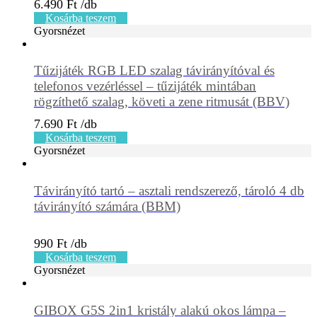
6.490
Ft
Kosárba teszem
Gyorsnézet
Tűzijáték RGB LED szalag távirányítóval és
telefonos vezérléssel – tűzijáték mintában
rögzíthető szalag, követi a zene ritmusát (BBV)
7.690
Ft
Kosárba teszem
Gyorsnézet
Távirányító tartó – asztali rendszerező, tároló 4 db
távirányító számára (BBM)
990
Ft
Kosárba teszem
Gyorsnézet
GIBOX G5S 2in1 kristály alakú okos lámpa –