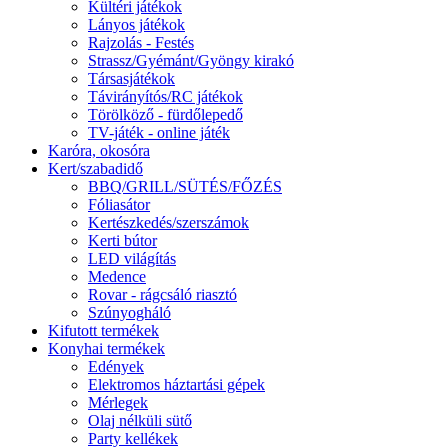
Kültéri játékok
Lányos játékok
Rajzolás - Festés
Strassz/Gyémánt/Gyöngy kirakó
Társasjátékok
Távirányítós/RC játékok
Törölköző - fürdőlepedő
TV-játék - online játék
Karóra, okosóra
Kert/szabadidő
BBQ/GRILL/SÜTÉS/FŐZÉS
Fóliasátor
Kertészkedés/szerszámok
Kerti bútor
LED világítás
Medence
Rovar - rágcsáló riasztó
Szúnyogháló
Kifutott termékek
Konyhai termékek
Edények
Elektromos háztartási gépek
Mérlegek
Olaj nélküli sütő
Party kellékek