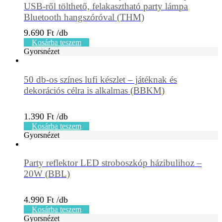
USB-ről tölthető, felakasztható party lámpa
Bluetooth hangszóróval (THM)
9.690
Ft
Kosárba teszem
Gyorsnézet
50 db-os színes lufi készlet – játéknak és
dekorációs célra is alkalmas (BBKM)
1.390
Ft
Kosárba teszem
Gyorsnézet
Party reflektor LED stroboszkóp házibulihoz –
20W (BBL)
4.990
Ft
Kosárba teszem
Gyorsnézet