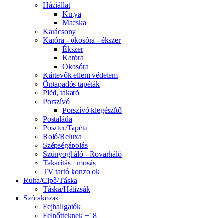
Háziállat
Kutya
Macska
Karácsony
Karóra - okosóra - ékszer
Ékszer
Karóra
Okosóra
Kártevők elleni védelem
Öntapadós tapéták
Pléd, takaró
Porszívó
Porszívó kiegészítő
Postaláda
Poszter/Tapéta
Roló/Reluxa
Szépségápolás
Szúnyogháló - Rovarháló
Takarítás - mosás
TV tartó konzolok
Ruha/Cipő/Táska
Táska/Hátizsák
Szórakozás
Fejhallgatók
Felnőtteknek +18