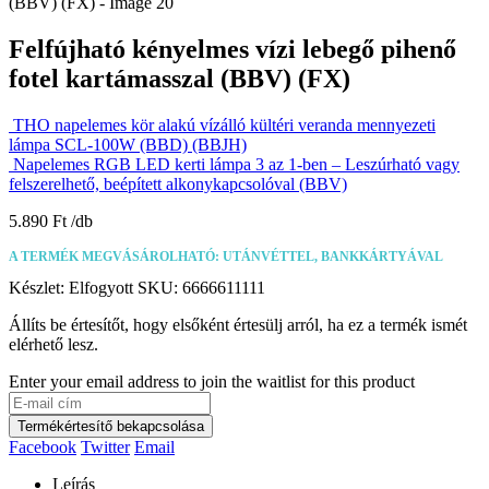
Felfújható kényelmes vízi lebegő pihenő
fotel kartámasszal (BBV) (FX)
THO napelemes kör alakú vízálló kültéri veranda mennyezeti
lámpa SCL-100W (BBD) (BBJH)
Napelemes RGB LED kerti lámpa 3 az 1-ben – Leszúrható vagy
felszerelhető, beépített alkonykapcsolóval (BBV)
5.890
Ft
A TERMÉK MEGVÁSÁROLHATÓ: UTÁNVÉTTEL, BANKKÁRTYÁVAL
Készlet:
Elfogyott
SKU:
6666611111
Állíts be értesítőt, hogy elsőként értesülj arról, ha ez a termék ismét
elérhető lesz.
Enter your email address to join the waitlist for this product
Termékértesítő bekapcsolása
Facebook
Twitter
Email
Leírás