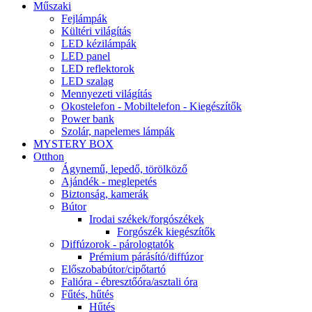
Műszaki
Fejlámpák
Kültéri világítás
LED kézilámpák
LED panel
LED reflektorok
LED szalag
Mennyezeti világítás
Okostelefon - Mobiltelefon - Kiegészítők
Power bank
Szolár, napelemes lámpák
MYSTERY BOX
Otthon
Ágynemű, lepedő, törölköző
Ajándék - meglepetés
Biztonság, kamerák
Bútor
Irodai székek/forgószékek
Forgószék kiegészítők
Diffúzorok - párologtatók
Prémium párásító/diffúzor
Előszobabútor/cipőtartó
Falióra - ébresztőóra/asztali óra
Fűtés, hűtés
Hűtés