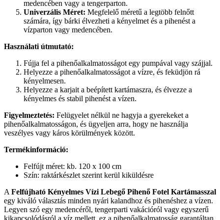
medencében vagy a tengerparton.
Univerzális Méret:
Megfelelő méretű a legtöbb felnőtt
számára, így bárki élvezheti a kényelmet és a pihenést a
vízparton vagy medencében.
Használati útmutató:
Fújja fel a pihenőalkalmatosságot egy pumpával vagy szájjal.
Helyezze a pihenőalkalmatosságot a vízre, és feküdjön rá
kényelmesen.
Helyezze a karjait a beépített kartámaszra, és élvezze a
kényelmes és stabil pihenést a vízen.
Figyelmeztetés:
Felügyelet nélkül ne hagyja a gyerekeket a
pihenőalkalmatosságon, és ügyeljen arra, hogy ne használja
veszélyes vagy káros körülmények között.
Termékinformáció:
Felfújt méret: kb. 120 x 100 cm
Szín: raktárkészlet szerint kerül kiküldésre
A
Felfújható Kényelmes Vízi Lebegő Pihenő Fotel Kartámasszal
egy kiváló választás minden nyári kalandhoz és pihenéshez a vízen.
Legyen szó egy medencéről, tengerparti vakációról vagy egyszerű
kikapcsolódásról a víz mellett, ez a pihenőalkalmatosság garantáltan