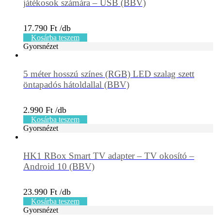
játékosok számára – USB (BBV)
17.790
Ft
Kosárba teszem
Gyorsnézet
5 méter hosszú színes (RGB) LED szalag szett
öntapadós hátoldallal (BBV)
2.990
Ft
Kosárba teszem
Gyorsnézet
HK1 RBox Smart TV adapter – TV okosító –
Android 10 (BBV)
23.990
Ft
Kosárba teszem
Gyorsnézet