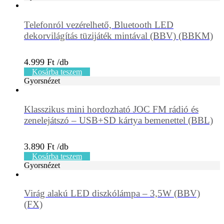
Telefonról vezérelhető, Bluetooth LED
dekorvilágítás tüzijáték mintával (BBV) (BBKM)
4.999
Ft
Kosárba teszem
Gyorsnézet
Klasszikus mini hordozható JOC FM rádió és
zenelejátszó – USB+SD kártya bemenettel (BBL)
3.890
Ft
Kosárba teszem
Gyorsnézet
Virág alakú LED diszkólámpa – 3,5W (BBV)
(FX)