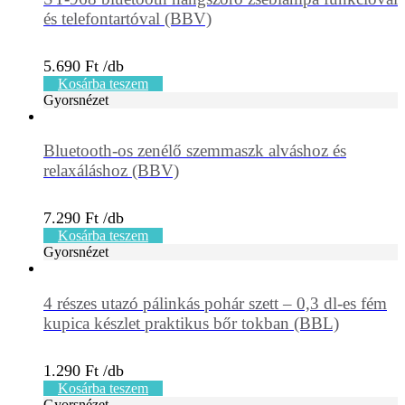
és telefontartóval (BBV)
5.690
Ft
Kosárba teszem
Gyorsnézet
Bluetooth-os zenélő szemmaszk alváshoz és
relaxáláshoz (BBV)
7.290
Ft
Kosárba teszem
Gyorsnézet
4 részes utazó pálinkás pohár szett – 0,3 dl-es fém
kupica készlet praktikus bőr tokban (BBL)
1.290
Ft
Kosárba teszem
Gyorsnézet