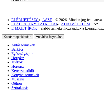
ELÉRHETŐSÉG
ÁSZF
© 2026. Minden jog fenntartva.
ELÁLLÁSI NYILATKOZAT
ADATVÉDELEM
Az
E-MAILT ÍROK
alábbi terméket hozzáadtuk a kosaradhoz::
Kosár megtekintése
Vásárlás folytatása
Autós termékek
Barkács
Egészség/sport
Horgász
Játékok
Horgász
Kert/szabadidő
Konyhai termékek
Műszaki
Otthon
Szórakozás