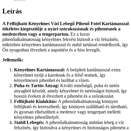
Leírás
A Felfújható Kényelmes Vízi Lebegő Pihenő Fotel Kartámasszal
tökéletes kiegészítője a nyári szórakozásnak és pihenésnek a
medencében vagy a tengerparton.
Ez a luxus
pihenőalkalmatosság kényelmes fekvést biztosít a víz felszínén,
miközben kényelmes kartámasszal és stabil tartással rendelkezik, így
Ön nyugodtan élvezheti a napsütést és a friss levegőt.
Jellemzők:
Kényelmes Kartámasszal:
A beépített kartámasszal extra
kényelmet nyújt a karoknak és a felső testnek, így
kényelmesen pihenhet és lazíthat a vízen.
Puha és Tartós Anyag:
Kiváló minőségű, puha és tartós
anyagból készült, amely kényelmet és tartósságot biztosít, így
hosszú éveken át élvezheti a pihenést és a szórakozást.
Felfújható Kialakítás:
A pihenőalkalmatosság könnyen
felfújható és leereszthető, így könnyen szállítható és tárolható,
és gyorsan elkészítheti a medence vagy tengerpart melletti
kényelmes pihenőhelyét.
Stabil Lebegés:
A pihenőalkalmatosság stabilan lebeg a víz
felszínén, így biztosítva a kényelmes és biztonságos pihenést a