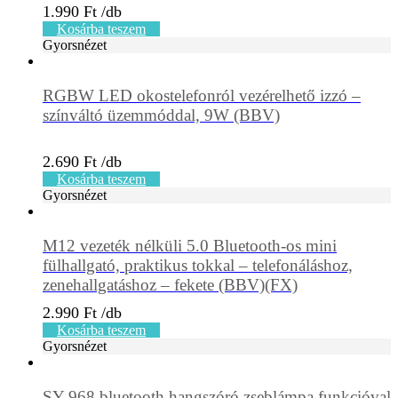
1.990
Ft
Kosárba teszem
Gyorsnézet
RGBW LED okostelefonról vezérelhető izzó –
színváltó üzemmóddal, 9W (BBV)
2.690
Ft
Kosárba teszem
Gyorsnézet
M12 vezeték nélküli 5.0 Bluetooth-os mini
fülhallgató, praktikus tokkal – telefonáláshoz,
zenehallgatáshoz – fekete (BBV)(FX)
2.990
Ft
Kosárba teszem
Gyorsnézet
SY-968 bluetooth hangszóró zseblámpa funkcióval