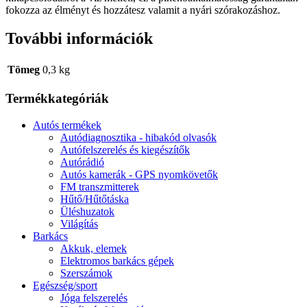
fokozza az élményt és hozzátesz valamit a nyári szórakozáshoz.
További információk
Tömeg
0,3 kg
Termékkategóriák
Autós termékek
Autódiagnosztika - hibakód olvasók
Autófelszerelés és kiegészítők
Autórádió
Autós kamerák - GPS nyomkövetők
FM transzmitterek
Hűtő/Hűtőtáska
Üléshuzatok
Világítás
Barkács
Akkuk, elemek
Elektromos barkács gépek
Szerszámok
Egészség/sport
Jóga felszerelés