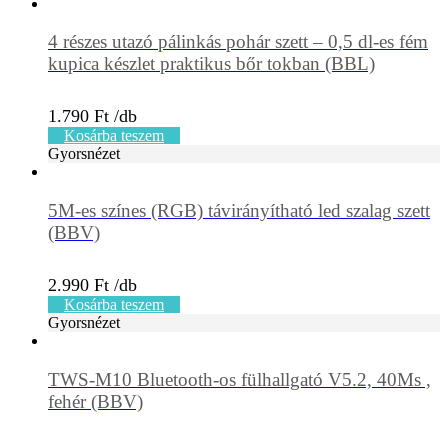
4 részes utazó pálinkás pohár szett – 0,5 dl-es fém
kupica készlet praktikus bőr tokban (BBL)
1.790
Ft
Kosárba teszem
Gyorsnézet
5M-es színes (RGB) távirányítható led szalag szett
(BBV)
2.990
Ft
Kosárba teszem
Gyorsnézet
TWS-M10 Bluetooth-os fülhallgató V5.2, 40Ms ,
fehér (BBV)