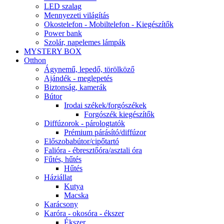
LED szalag
Mennyezeti világítás
Okostelefon - Mobiltelefon - Kiegészítők
Power bank
Szolár, napelemes lámpák
MYSTERY BOX
Otthon
Ágynemű, lepedő, törölköző
Ajándék - meglepetés
Biztonság, kamerák
Bútor
Irodai székek/forgószékek
Forgószék kiegészítők
Diffúzorok - párologtatók
Prémium párásító/diffúzor
Előszobabútor/cipőtartó
Falióra - ébresztőóra/asztali óra
Fűtés, hűtés
Hűtés
Háziállat
Kutya
Macska
Karácsony
Karóra - okosóra - ékszer
Ékszer