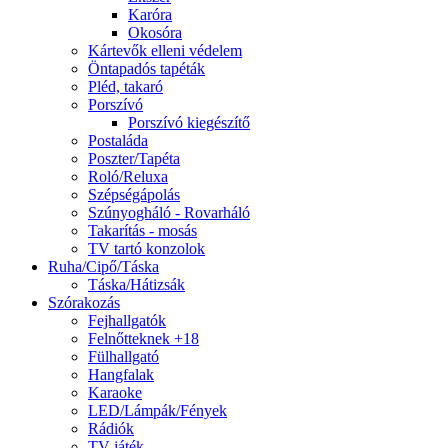
Karóra
Okosóra
Kártevők elleni védelem
Öntapadós tapéták
Pléd, takaró
Porszívó
Porszívó kiegészítő
Postaláda
Poszter/Tapéta
Roló/Reluxa
Szépségápolás
Szúnyogháló - Rovarháló
Takarítás - mosás
TV tartó konzolok
Ruha/Cipő/Táska
Táska/Hátizsák
Szórakozás
Fejhallgatók
Felnőtteknek +18
Fülhallgató
Hangfalak
Karaoke
LED/Lámpák/Fények
Rádiók
TV-játék