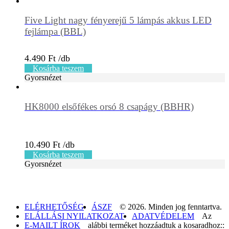
Five Light nagy fényerejű 5 lámpás akkus LED
fejlámpa (BBL)
4.490
Ft
Kosárba teszem
Gyorsnézet
HK8000 elsőfékes orsó 8 csapágy (BBHR)
10.490
Ft
Kosárba teszem
Gyorsnézet
ELÉRHETŐSÉG
ÁSZF
© 2026. Minden jog fenntartva.
ELÁLLÁSI NYILATKOZAT
ADATVÉDELEM
Az
E-MAILT ÍROK
alábbi terméket hozzáadtuk a kosaradhoz::