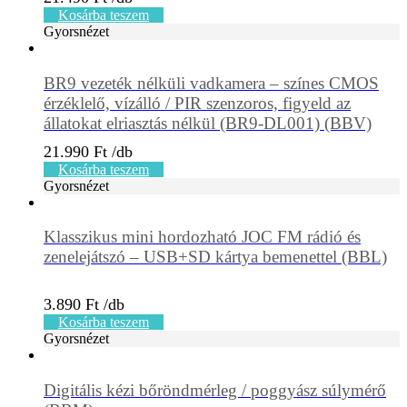
Kosárba teszem
Gyorsnézet
BR9 vezeték nélküli vadkamera – színes CMOS
érzéklelő, vízálló / PIR szenzoros, figyeld az
állatokat elriasztás nélkül (BR9-DL001) (BBV)
21.990
Ft
Kosárba teszem
Gyorsnézet
Klasszikus mini hordozható JOC FM rádió és
zenelejátszó – USB+SD kártya bemenettel (BBL)
3.890
Ft
Kosárba teszem
Gyorsnézet
Digitális kézi bőröndmérleg / poggyász súlymérő