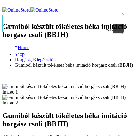
Gumiból készült tökéletes béka imitáció
Keresés
horgász csali (BBJH)
Home
Shop
Horgász
,
Kiegészítők
Gumiból készült tökéletes béka imitáció horgász csali (BBJH)
Gumiból készült tökéletes béka imitáció
horgász csali (BBJH)