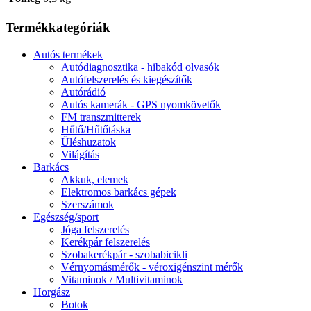
Termékkategóriák
Autós termékek
Autódiagnosztika - hibakód olvasók
Autófelszerelés és kiegészítők
Autórádió
Autós kamerák - GPS nyomkövetők
FM transzmitterek
Hűtő/Hűtőtáska
Üléshuzatok
Világítás
Barkács
Akkuk, elemek
Elektromos barkács gépek
Szerszámok
Egészség/sport
Jóga felszerelés
Kerékpár felszerelés
Szobakerékpár - szobabicikli
Vérnyomásmérők - véroxigénszint mérők
Vitaminok / Multivitaminok
Horgász
Botok