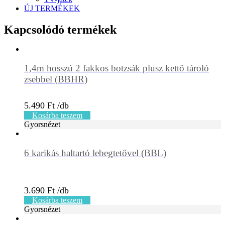
ÚJ TERMÉKEK
Kapcsolódó termékek
1,4m hosszú 2 fakkos botzsák plusz kettő tároló
zsebbel (BBHR)
5.490
Ft
Kosárba teszem
Gyorsnézet
6 karikás haltartó lebegtetővel (BBL)
3.690
Ft
Kosárba teszem
Gyorsnézet