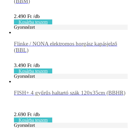
(BBM)
2.490
Ft
Kosárba teszem
Gyorsnézet
Flinke / NONA elektromos horgász kapásjelző
(BBL)
3.490
Ft
Kosárba teszem
Gyorsnézet
FISH+ 4 gyűrűs haltartó szák 120x35cm (BBHR)
2.690
Ft
Kosárba teszem
Gyorsnézet