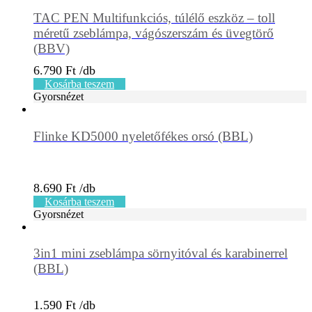
TAC PEN Multifunkciós, túlélő eszköz – toll
méretű zseblámpa, vágószerszám és üvegtörő
(BBV)
6.790
Ft
Kosárba teszem
Gyorsnézet
Flinke KD5000 nyeletőfékes orsó (BBL)
8.690
Ft
Kosárba teszem
Gyorsnézet
3in1 mini zseblámpa sörnyitóval és karabinerrel
(BBL)
1.590
Ft