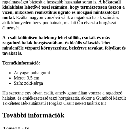
rugalmasságot biztosít a hosszabb használat során is.
A békacsali
kialakítása lehetővé teszi számára, hogy természetesen ússzon a
vízen, miközben realisztikus ugráló és mozgási mintázatokat
mutat.
Ezáltal nagyon vonzóvá válik a ragadozó halak számára,
akik könnyedén becsapódhatnak, mialatt Ön élvezi a horgászat
élményét.
A csali különösen hatékony lehet süllők, csukák és más
ragadozó halak horgászatában, és ideális választás lehet
mindenféle vízparti környezethez, beleértve tavakat, folyókat és
tavakat is.
Termékinformáció:
Anyaga: puha gumi
Méret: 9,5 cm
Szín: zöld-sárga
Ha szeretne egy olyan csalit, amely garantáltan vonzza a ragadozó
halakat, és emlékezetessé teszi horgászatát, akkor a Gumiból készült
Tökéletes Békautánzatú Horgász Csalit neked találták ki!
További információk
Tömeg
0,3 kg