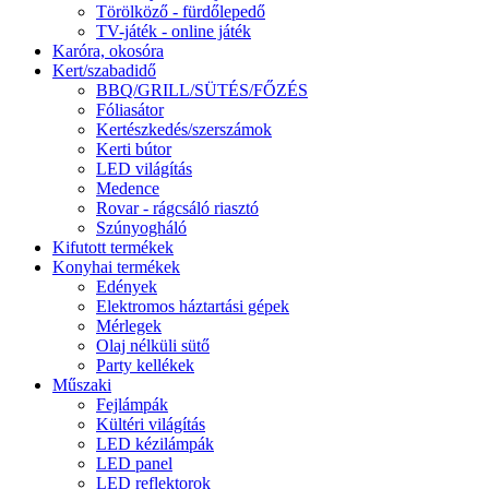
Törölköző - fürdőlepedő
TV-játék - online játék
Karóra, okosóra
Kert/szabadidő
BBQ/GRILL/SÜTÉS/FŐZÉS
Fóliasátor
Kertészkedés/szerszámok
Kerti bútor
LED világítás
Medence
Rovar - rágcsáló riasztó
Szúnyogháló
Kifutott termékek
Konyhai termékek
Edények
Elektromos háztartási gépek
Mérlegek
Olaj nélküli sütő
Party kellékek
Műszaki
Fejlámpák
Kültéri világítás
LED kézilámpák
LED panel
LED reflektorok