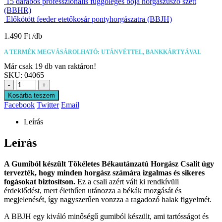
15 darabos professzionális függőleges bója horgászúszó szett
(BBHR)
Előkötött feeder etetőkosár pontyhorgászatra (BBJH)
1.490
Ft
A TERMÉK MEGVÁSÁROLHATÓ: UTÁNVÉTTEL, BANKKÁRTYÁVAL
Már csak 19 db van raktáron!
SKU:
04065
-
+
Kosárba teszem
Facebook
Twitter
Email
Leírás
Leírás
A Gumiból készült Tökéletes Békautánzatú Horgász Csalit úgy
tervezték, hogy minden horgász számára izgalmas és sikeres
fogásokat biztosítson.
Ez a csali azért vált ki rendkívüli
érdeklődést, mert élethűen utánozza a békák mozgását és
megjelenését, így nagyszerűen vonzza a ragadozó halak figyelmét.
A BBJH egy kiváló minőségű gumiból készült, ami tartósságot és