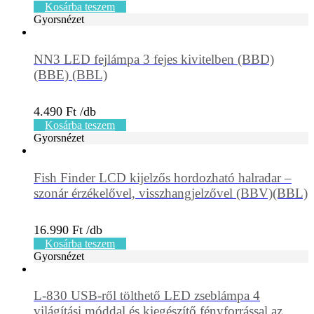
Kosárba teszem
Gyorsnézet
NN3 LED fejlámpa 3 fejes kivitelben (BBD)
(BBE) (BBL)
4.490
Ft
Kosárba teszem
Gyorsnézet
Fish Finder LCD kijelzős hordozható halradar –
szonár érzékelővel, visszhangjelzővel (BBV)(BBL)
16.990
Ft
Kosárba teszem
Gyorsnézet
L-830 USB-ről tölthető LED zseblámpa 4
világítási móddal és kiegészítő fényforrással az