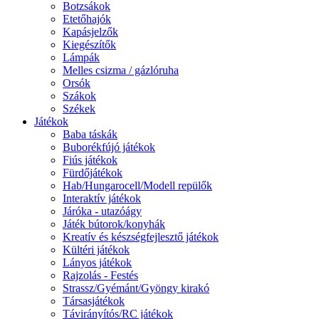
Botzsákok
Etetőhajók
Kapásjelzők
Kiegészítők
Lámpák
Melles csizma / gázlóruha
Orsók
Szákok
Székek
Játékok
Baba táskák
Buborékfújó játékok
Fiús játékok
Fürdőjátékok
Hab/Hungarocell/Modell repülők
Interaktív játékok
Járóka - utazóágy
Játék bútorok/konyhák
Kreatív és készségfejlesztő játékok
Kültéri játékok
Lányos játékok
Rajzolás - Festés
Strassz/Gyémánt/Gyöngy kirakó
Társasjátékok
Távirányítós/RC játékok