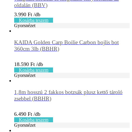
oldalán (BBV)
3.990
Ft
Kosárba teszem
Gyorsnézet
KAIDA Golden Carp Boilie Carbon bojlis bot
360cm 3lb (BBHR)
18.590
Ft
Kosárba teszem
Gyorsnézet
1,8m hosszú 2 fakkos botzsák plusz kettő tároló
zsebbel (BBHR)
6.490
Ft
Kosárba teszem
Gyorsnézet