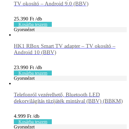
TV okosító – Android 9.0 (BBV)
25.390
Ft
Kosárba teszem
Gyorsnézet
HK1 RBox Smart TV adapter – TV okosító –
Android 10 (BBV)
23.990
Ft
Kosárba teszem
Gyorsnézet
Telefonról vezérelhető, Bluetooth LED
dekorvilágítás tüzijáték mintával (BBV) (BBKM)
4.999
Ft
Kosárba teszem
Gyorsnézet