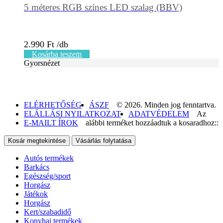
5 méteres RGB színes LED szalag (BBV)
2.990
Ft
Kosárba teszem
Gyorsnézet
ELÉRHETŐSÉG
ÁSZF
© 2026. Minden jog fenntartva.
ELÁLLÁSI NYILATKOZAT
ADATVÉDELEM
Az
E-MAILT ÍROK
alábbi terméket hozzáadtuk a kosaradhoz::
Kosár megtekintése
Vásárlás folytatása
Autós termékek
Barkács
Egészség/sport
Horgász
Játékok
Horgász
Kert/szabadidő
Konyhai termékek