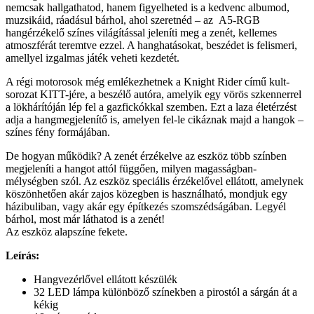
nemcsak hallgathatod, hanem figyelheted is a kedvenc albumod,
muzsikáid, ráadásul bárhol, ahol szeretnéd – az A5-RGB
hangérzékelő színes világítással jeleníti meg a zenét, kellemes
atmoszférát teremtve ezzel. A hanghatásokat, beszédet is felismeri,
amellyel izgalmas játék veheti kezdetét.
A régi motorosok még emlékezhetnek a Knight Rider című kult-
sorozat KITT-jére, a beszélő autóra, amelyik egy vörös szkennerrel
a lökhárítóján lép fel a gazfickókkal szemben. Ezt a laza életérzést
adja a hangmegjelenítő is, amelyen fel-le cikáznak majd a hangok –
színes fény formájában.
De hogyan működik? A zenét érzékelve az eszköz több színben
megjeleníti a hangot attól függően, milyen magasságban-
mélységben szól. Az eszköz speciális érzékelővel ellátott, amelynek
köszönhetően akár zajos közegben is használható, mondjuk egy
házibuliban, vagy akár egy építkezés szomszédságában. Legyél
bárhol, most már láthatod is a zenét!
Az eszköz alapszíne fekete.
Leírás:
Hangvezérlővel ellátott készülék
32 LED lámpa különböző színekben a pirostól a sárgán át a
kékig