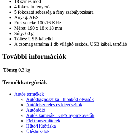
18 színes mód
4 fokozatú fényerő
5 fokozatú sebesség a fény szabályozására
Anyag: ABS
Frekvencia: 100-16 KHz
Méret: 190 x 18 x 18 mm
Súly: 60 g
Töltés: USB kábellel
A csomag tartalma 1 db világító eszköz, USB kábel, tartóláb
További információk
Tömeg
0,3 kg
Termékkategóriák
Autós termékek
Autódiagnosztika - hibakód olvasók
Autófelszerelés és kiegészítők
Autórádió
Autós kamerák - GPS nyomkövetők
FM transzmitterek
Hűtő/Hűtőtáska
Üléshuzatok