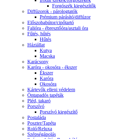
Irodai székek/forgószékek
Forgószék kiegészítők
Diffúzorok - párologtatók
Prémium párásító/diffúzor
Előszobabútor/cipőtartó
Falióra - ébresztőóra/asztali óra
Fűtés, hűtés
Hűtés
Háziállat
Kutya
Macska
Karácsony
Karóra - okosóra - ékszer
Ékszer
Karóra
Okosóra
Kártevők elleni védelem
Öntapadós tapéták
Pléd, takaró
Porszívó
Porszívó kiegészítő
Postaláda
Poszter/Tapéta
Roló/Reluxa
Szépségápolás