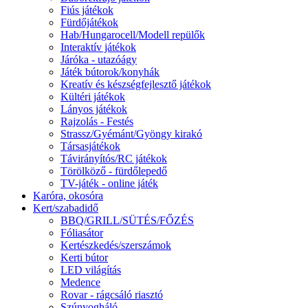
Fiús játékok
Fürdőjátékok
Hab/Hungarocell/Modell repülők
Interaktív játékok
Járóka - utazóágy
Játék bútorok/konyhák
Kreatív és készségfejlesztő játékok
Kültéri játékok
Lányos játékok
Rajzolás - Festés
Strassz/Gyémánt/Gyöngy kirakó
Társasjátékok
Távirányítós/RC játékok
Törölköző - fürdőlepedő
TV-játék - online játék
Karóra, okosóra
Kert/szabadidő
BBQ/GRILL/SÜTÉS/FŐZÉS
Fóliasátor
Kertészkedés/szerszámok
Kerti bútor
LED világítás
Medence
Rovar - rágcsáló riasztó
Szúnyogháló