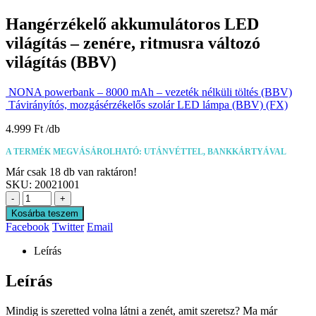
Hangérzékelő akkumulátoros LED
világítás – zenére, ritmusra változó
világítás (BBV)
NONA powerbank – 8000 mAh – vezeték nélküli töltés (BBV)
Távirányítós, mozgásérzékelős szolár LED lámpa (BBV) (FX)
4.999
Ft
A TERMÉK MEGVÁSÁROLHATÓ: UTÁNVÉTTEL, BANKKÁRTYÁVAL
Már csak 18 db van raktáron!
SKU:
20021001
-
+
Kosárba teszem
Facebook
Twitter
Email
Leírás
Leírás
Mindig is szeretted volna látni a zenét, amit szeretsz? Ma már