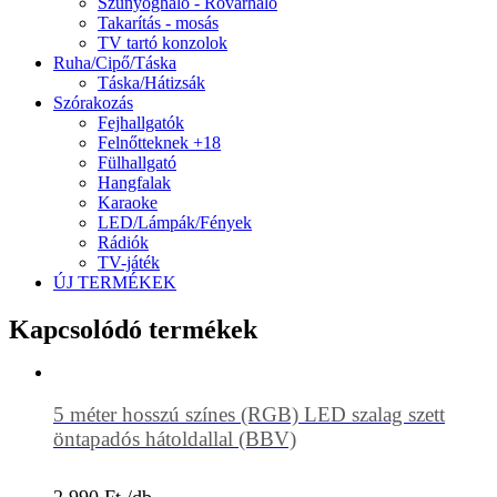
Szúnyogháló - Rovarháló
Takarítás - mosás
TV tartó konzolok
Ruha/Cipő/Táska
Táska/Hátizsák
Szórakozás
Fejhallgatók
Felnőtteknek +18
Fülhallgató
Hangfalak
Karaoke
LED/Lámpák/Fények
Rádiók
TV-játék
ÚJ TERMÉKEK
Kapcsolódó termékek
5 méter hosszú színes (RGB) LED szalag szett
öntapadós hátoldallal (BBV)