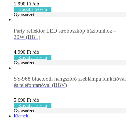
1.990
Ft
Kosárba teszem
Gyorsnézet
Party reflektor LED stroboszkóp házibulihoz –
20W (BBL)
4.990
Ft
Kosárba teszem
Gyorsnézet
SY-968 bluetooth hangszóró zseblámpa funkcióval
és telefontartóval (BBV)
5.690
Ft
Kosárba teszem
Gyorsnézet
Kiemelt