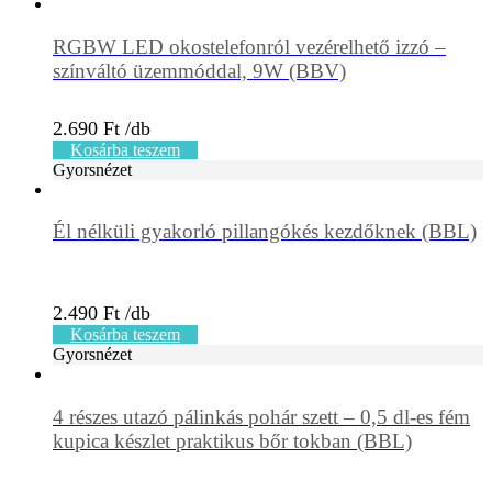
RGBW LED okostelefonról vezérelhető izzó –
színváltó üzemmóddal, 9W (BBV)
2.690
Ft
Kosárba teszem
Gyorsnézet
Él nélküli gyakorló pillangókés kezdőknek (BBL)
2.490
Ft
Kosárba teszem
Gyorsnézet
4 részes utazó pálinkás pohár szett – 0,5 dl-es fém
kupica készlet praktikus bőr tokban (BBL)