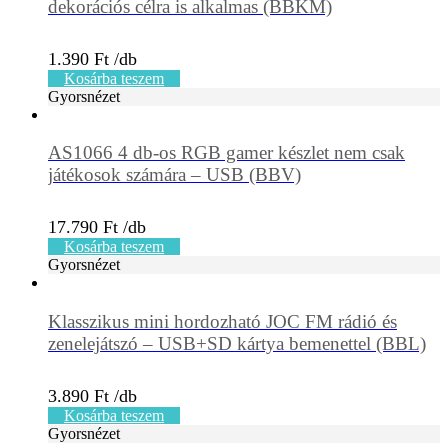
dekorációs célra is alkalmas (BBKM)
1.390
Ft
Kosárba teszem
Gyorsnézet
AS1066 4 db-os RGB gamer készlet nem csak
játékosok számára – USB (BBV)
17.790
Ft
Kosárba teszem
Gyorsnézet
Klasszikus mini hordozható JOC FM rádió és
zenelejátszó – USB+SD kártya bemenettel (BBL)
3.890
Ft
Kosárba teszem
Gyorsnézet