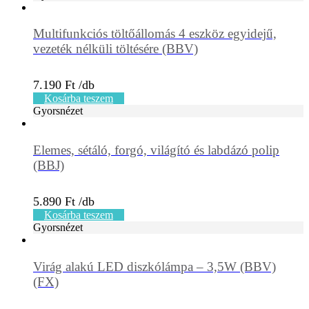
Multifunkciós töltőállomás 4 eszköz egyidejű,
vezeték nélküli töltésére (BBV)
7.190
Ft
Kosárba teszem
Gyorsnézet
Elemes, sétáló, forgó, világító és labdázó polip
(BBJ)
5.890
Ft
Kosárba teszem
Gyorsnézet
Virág alakú LED diszkólámpa – 3,5W (BBV)
(FX)