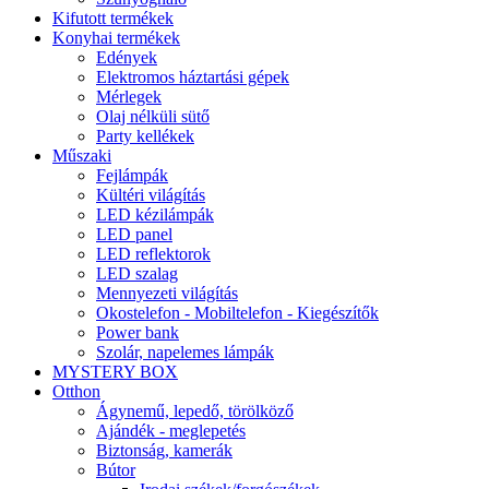
Kifutott termékek
Konyhai termékek
Edények
Elektromos háztartási gépek
Mérlegek
Olaj nélküli sütő
Party kellékek
Műszaki
Fejlámpák
Kültéri világítás
LED kézilámpák
LED panel
LED reflektorok
LED szalag
Mennyezeti világítás
Okostelefon - Mobiltelefon - Kiegészítők
Power bank
Szolár, napelemes lámpák
MYSTERY BOX
Otthon
Ágynemű, lepedő, törölköző
Ajándék - meglepetés
Biztonság, kamerák
Bútor