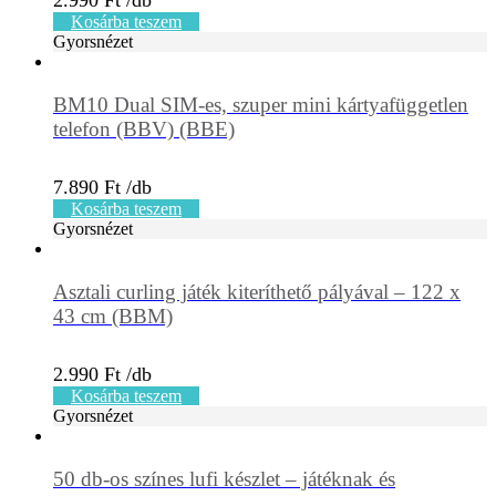
2.990
Ft
Kosárba teszem
Gyorsnézet
BM10 Dual SIM-es, szuper mini kártyafüggetlen
telefon (BBV) (BBE)
7.890
Ft
Kosárba teszem
Gyorsnézet
Asztali curling játék kiteríthető pályával – 122 x
43 cm (BBM)
2.990
Ft
Kosárba teszem
Gyorsnézet
50 db-os színes lufi készlet – játéknak és