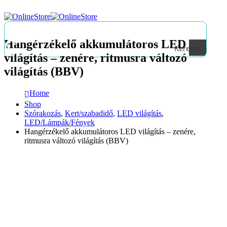
Hangérzékelő akkumulátoros LED
Keresés
világítás – zenére, ritmusra változó
világítás (BBV)
Home
Shop
Szórakozás
,
Kert/szabadidő
,
LED világítás
,
LED/Lámpák/Fények
Hangérzékelő akkumulátoros LED világítás – zenére,
ritmusra változó világítás (BBV)