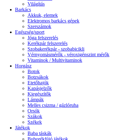
Világítás
Barkács
Akkuk, elemek
Elektromos barkács gépek
Szerszámok
Egészség/sport
Jóga felszerelés
Kerékpár felszerelés
Szobakerékpár - szobabicikli
Vérnyomásmérők - véroxigénszint mérők
Vitaminok / Multivitaminok
Horgász
Botok
Botzsákok
Etetőhajók
Kapásjelzők
Kiegészítők
Lámpák
Melles csizma / gázlóruha
Orsók
Szákok
Székek
Játékok
Baba táskák
Buborékfújó játékok