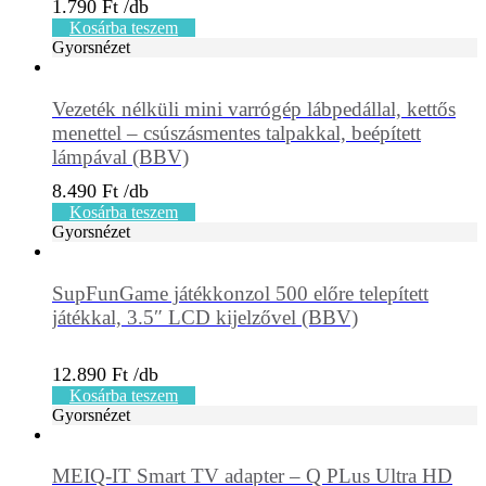
1.790
Ft
Kosárba teszem
Gyorsnézet
Vezeték nélküli mini varrógép lábpedállal, kettős
menettel – csúszásmentes talpakkal, beépített
lámpával (BBV)
8.490
Ft
Kosárba teszem
Gyorsnézet
SupFunGame játékkonzol 500 előre telepített
játékkal, 3.5″ LCD kijelzővel (BBV)
12.890
Ft
Kosárba teszem
Gyorsnézet
MEIQ-IT Smart TV adapter – Q PLus Ultra HD