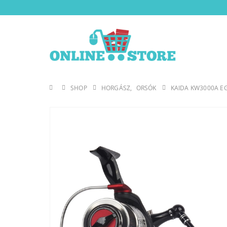
SHOP
HORGÁSZ
,
ORSÓK
KAIDA KW3000A E