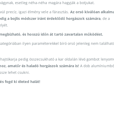
a vágynak, esetleg néha-néha magára hagyják a botjukat.
ül precíz, igazi élmény vele a fárasztás.
Az orsó kiválóan alkalm
edig a bojlis módszer iránt érdeklődő horgászok számára
, de a
lyét.
megbízható, és hosszú időn át tartó zavartalan működést.
kategóriában ilyen paraméterekkel bíró orsó jelenleg nem találhat
a hajtókarja pedig összecsukható a kar oldalán lévő gombot lenyom
thoz, amatőr és haladó horgászok számára is!
A dob alumíniumbó
sze lehet csukni.
s fogd ki életed halát!