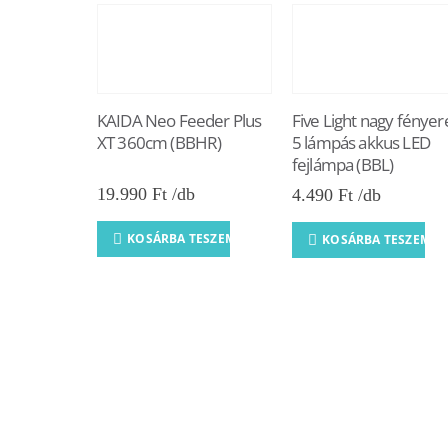
KAIDA Neo Feeder Plus
Five Light nagy fényer
XT 360cm (BBHR)
5 lámpás akkus LED
fejlámpa (BBL)
19.990
Ft
4.490
Ft
KOSÁRBA TESZEM
KOSÁRBA TESZEM