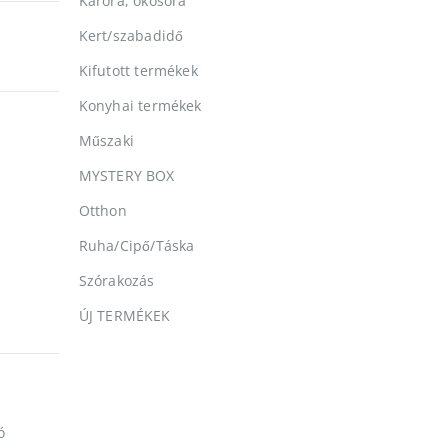
Karóra, okosóra
Kert/szabadidő
Kifutott termékek
Konyhai termékek
Műszaki
MYSTERY BOX
Otthon
Ruha/Cipő/Táska
Szórakozás
ÚJ TERMÉKEK
ó