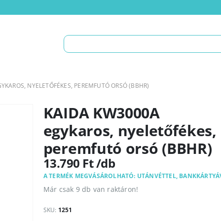
GYKAROS, NYELETŐFÉKES, PEREMFUTÓ ORSÓ (BBHR)
KAIDA KW3000A
egykaros, nyeletőfékes,
peremfutó orsó (BBHR)
13.790
Ft
A TERMÉK MEGVÁSÁROLHATÓ: UTÁNVÉTTEL, BANKKÁRTYÁ
Már csak 9 db van raktáron!
SKU:
1251