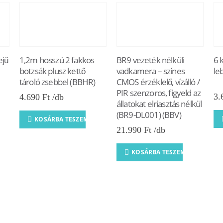
ejű
1,2m hosszú 2 fakkos
BR9 vezeték nélküli
6 
botzsák plusz kettő
vadkamera – színes
le
tároló zsebbel (BBHR)
CMOS érzéklelő, vízálló /
PIR szenzoros, figyeld az
3.
4.690
Ft
állatokat elriasztás nélkül
(BR9-DL001) (BBV)
KOSÁRBA TESZEM
21.990
Ft
KOSÁRBA TESZEM