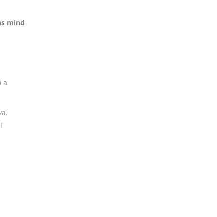
as mind
ó a
va.
l