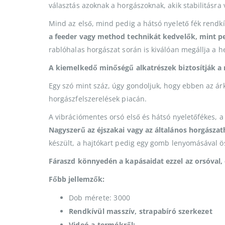
választás azoknak a horgászoknak, akik stabilitásr
Mind az első, mind pedig a hátsó nyelető fék rendkív
a feeder vagy method technikát kedvelők, mint p
rablóhalas horgászat során is kiválóan megállja a he
A kiemelkedő minőségű alkatrészek biztosítják a 
Egy szó mint száz, úgy gondoljuk, hogy ebben az ár
horgászfelszerelések piacán.
A vibrációmentes orsó első és hátsó nyeletőfékes, 
Nagyszerű az éjszakai vagy az általános horgásza
készült, a hajtókart pedig egy gomb lenyomásával ös
Fáraszd könnyedén a kapásaidat ezzel az orsóval, é
Főbb jellemzők:
Dob mérete: 3000
Rendkívül masszív, strapabíró szerkezet
Videó a termékről: