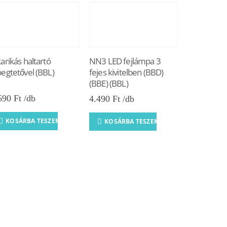
karikás haltartó
NN3 LED fejlámpa 3
begtetővel (BBL)
fejes kivitelben (BBD)
(BBE) (BBL)
690
Ft
4.490
Ft
Teljes hor
horgászbot
KOSÁRBA TESZEM
KOSÁRBA TESZEM
rekeszes tá
9.990
Ft
KOSÁRB