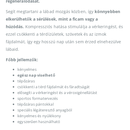
regenerálódását.
Segít megtartani a lábad mozgás közben, így
könnyebben
elkerülhetők a sérülések, mint a ficam vagy a
húzódás.
Kompressziós hatása stimulálja a vérkeringést, és
ezzel csökkenti a térdízületek, szövetek és az izmok
fájdalmát, így egy hosszú nap után sem érzed elnehezülve
lábaid.
Főbb jellemzők:
kényelmes
egész nap viselhető
tépőzáras
csökkenti a térd fájdalmát és fáradtságát
elősegíti a vérkeringést és a véroxigénellátást
sportos formatervezés
tépőzáras pántokkal
speciális légáteresztő anyagból
kényelmes és nyúlékony
egyszerűen használható