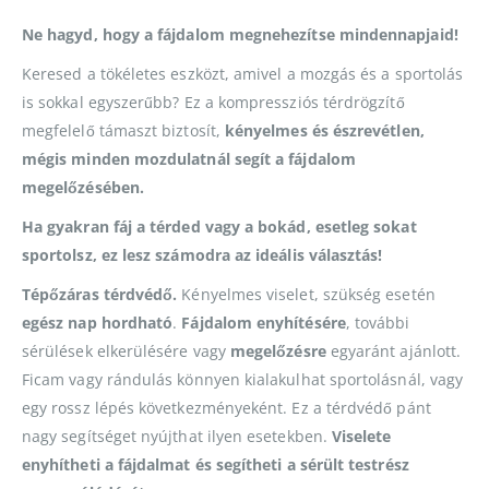
Ne hagyd, hogy a fájdalom megnehezítse mindennapjaid!
Keresed a tökéletes eszközt, amivel a mozgás és a sportolás
is sokkal egyszerűbb? Ez a kompressziós térdrögzítő
megfelelő támaszt biztosít,
kényelmes és észrevétlen,
mégis minden mozdulatnál segít a fájdalom
megelőzésében.
Ha gyakran fáj a térded vagy a bokád, esetleg sokat
sportolsz, ez lesz számodra az ideális választás!
Tépőzáras térdvédő.
Kényelmes viselet, szükség esetén
egész nap hordható
.
Fájdalom enyhítésére
, további
sérülések elkerülésére vagy
megelőzésre
egyaránt ajánlott.
Ficam vagy rándulás könnyen kialakulhat sportolásnál, vagy
egy rossz lépés következményeként. Ez a térdvédő pánt
nagy segítséget nyújthat ilyen esetekben.
Viselete
enyhítheti a fájdalmat és segítheti a sérült testrész