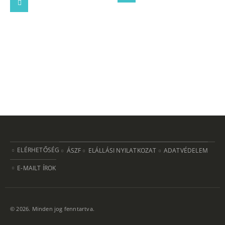
ELÉRHETŐSÉG
ÁSZF
ELÁLLÁSI NYILATKOZAT
ADATVÉDELEM
E-MAILT ÍROK
© 2026. Minden jog fenntartva.