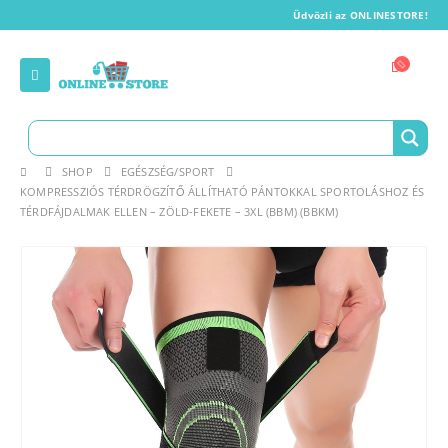
Üdvözli az ONLINESTORE!
SHOP
EGÉSZSÉG/SPORT
KOMPRESSZIÓS TÉRDRÖGZÍTŐ ÁLLÍTHATÓ PÁNTOKKAL SPORTOLÁSHOZ ÉS
TÉRDFÁJDALMAK ELLEN – ZÖLD-FEKETE – 3XL (BBM) (BBKM)