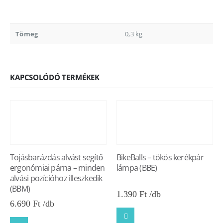
Tömeg
0,3 kg
KAPCSOLÓDÓ TERMÉKEK
Tojásbarázdás alvást segítő
BikeBalls – tökös kerékpár
ergonómiai párna – minden
lámpa (BBE)
alvási pozícióhoz illeszkedik
(BBM)
1.390
Ft
6.690
Ft