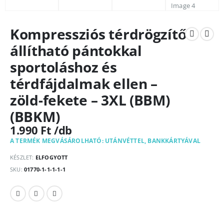
Kompressziós térdrögzítő
állítható pántokkal
sportoláshoz és
térdfájdalmak ellen –
zöld-fekete – 3XL (BBM)
(BBKM)
1.990
Ft
A TERMÉK MEGVÁSÁROLHATÓ: UTÁNVÉTTEL, BANKKÁRTYÁVAL
KÉSZLET:
ELFOGYOTT
SKU:
01770-1-1-1-1-1