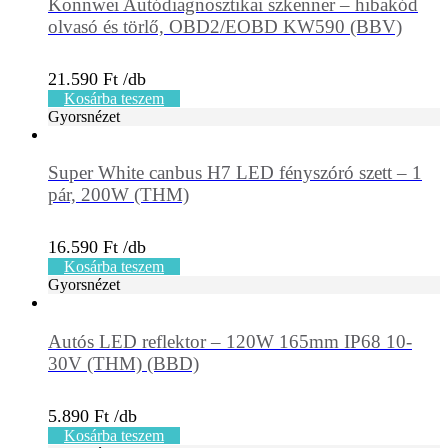
Konnwei Autódiagnosztikai szkenner – hibakód
olvasó és törlő, OBD2/EOBD KW590 (BBV)
21.590
Ft
Kosárba teszem
Gyorsnézet
Super White canbus H7 LED fényszóró szett – 1
pár, 200W (THM)
16.590
Ft
Kosárba teszem
Gyorsnézet
Autós LED reflektor – 120W 165mm IP68 10-
30V (THM) (BBD)
5.890
Ft
Kosárba teszem