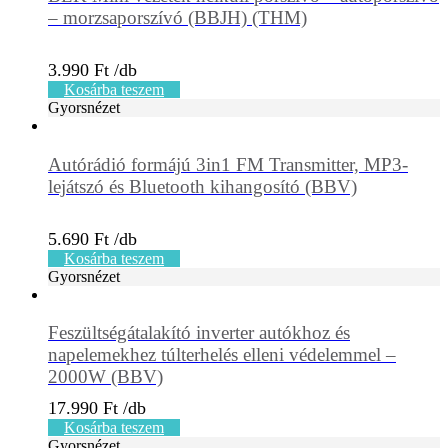
– morzsaporszívó (BBJH) (THM)
3.990
Ft
Kosárba teszem
Gyorsnézet
Autórádió formájú 3in1 FM Transmitter, MP3-
lejátszó és Bluetooth kihangosító (BBV)
5.690
Ft
Kosárba teszem
Gyorsnézet
Feszültségátalakító inverter autókhoz és
napelemekhez túlterhelés elleni védelemmel –
2000W (BBV)
17.990
Ft
Kosárba teszem
Gyorsnézet