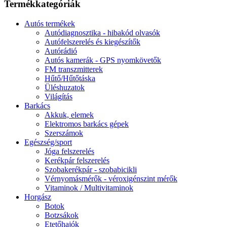
Termékkategóriák
Autós termékek
Autódiagnosztika - hibakód olvasók
Autófelszerelés és kiegészítők
Autórádió
Autós kamerák - GPS nyomkövetők
FM transzmitterek
Hűtő/Hűtőtáska
Üléshuzatok
Világítás
Barkács
Akkuk, elemek
Elektromos barkács gépek
Szerszámok
Egészség/sport
Jóga felszerelés
Kerékpár felszerelés
Szobakerékpár - szobabicikli
Vérnyomásmérők - véroxigénszint mérők
Vitaminok / Multivitaminok
Horgász
Botok
Botzsákok
Etetőhajók