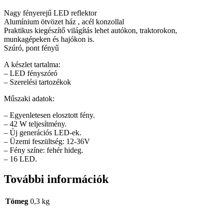
Nagy fényerejű LED reflektor
Alumínium ötvözet ház , acél konzollal
Praktikus kiegészítő világítás lehet autókon, traktorokon,
munkagépeken és hajókon is.
Szúró, pont fényű
A készlet tartalma:
– LED fényszóró
– Szerelési tartozékok
Műszaki adatok:
– Egyenletesen elosztott fény.
– 42 W teljesítmény.
– Új generációs LED-ek.
– Üzemi feszültség: 12-36V
– Fény színe: fehér hideg.
– 16 LED.
További információk
Tömeg
0,3 kg