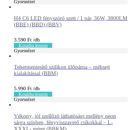
Gyorsnézet
H4 C6 LED fényszóró szett / 1 pár, 36W, 3800LM
(BBE) (BBD) (BBV)
3.590
Ft
Kosárba teszem
Gyorsnézet
Tehermentesítő szilikon ülőpárna – méhsejt
kialakítással (BBM)
5.990
Ft
Kosárba teszem
Gyorsnézet
Vékony, jól szellőző láthatósági mellény neon
sárga színben, fényvisszaverő csíkokkal – L-
XXXL- méret (BBKM)