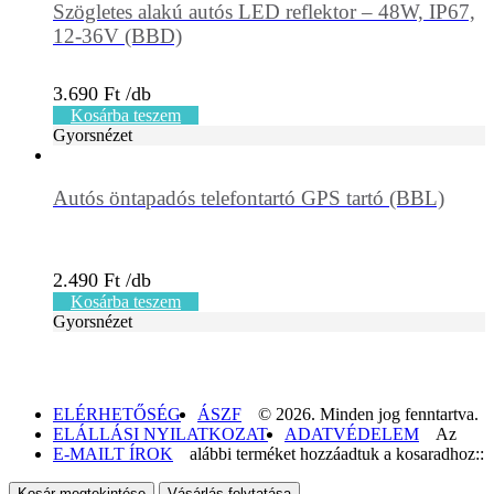
Szögletes alakú autós LED reflektor – 48W, IP67,
12-36V (BBD)
3.690
Ft
Kosárba teszem
Gyorsnézet
Autós öntapadós telefontartó GPS tartó (BBL)
2.490
Ft
Kosárba teszem
Gyorsnézet
ELÉRHETŐSÉG
ÁSZF
© 2026. Minden jog fenntartva.
ELÁLLÁSI NYILATKOZAT
ADATVÉDELEM
Az
E-MAILT ÍROK
alábbi terméket hozzáadtuk a kosaradhoz::
Kosár megtekintése
Vásárlás folytatása