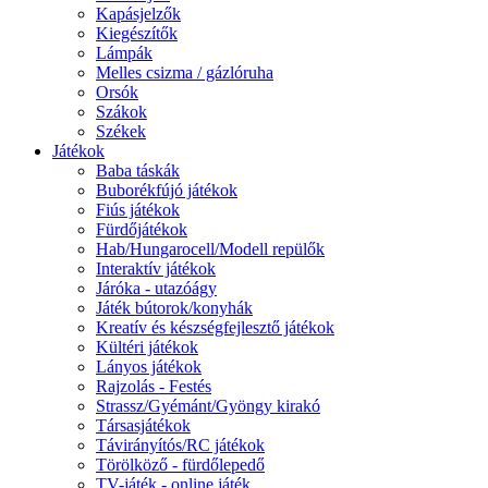
Kapásjelzők
Kiegészítők
Lámpák
Melles csizma / gázlóruha
Orsók
Szákok
Székek
Játékok
Baba táskák
Buborékfújó játékok
Fiús játékok
Fürdőjátékok
Hab/Hungarocell/Modell repülők
Interaktív játékok
Járóka - utazóágy
Játék bútorok/konyhák
Kreatív és készségfejlesztő játékok
Kültéri játékok
Lányos játékok
Rajzolás - Festés
Strassz/Gyémánt/Gyöngy kirakó
Társasjátékok
Távirányítós/RC játékok
Törölköző - fürdőlepedő
TV-játék - online játék