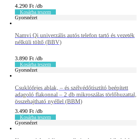
4.290
Ft
Kosárba teszem
Gyorsnézet
Namvi Qi univerzális autós telefon tartó és vezeték
nélküli töltő (BBV)
3.890
Ft
Kosárba teszem
Gyorsnézet
Csuklófejes ablak, – és szélvédőtisztító beépített
adagoló flakonnal – 2 db mikroszálas törlőhuzattal,
összehajtható nyéllel (BBM)
3.490
Ft
Kosárba teszem
Gyorsnézet