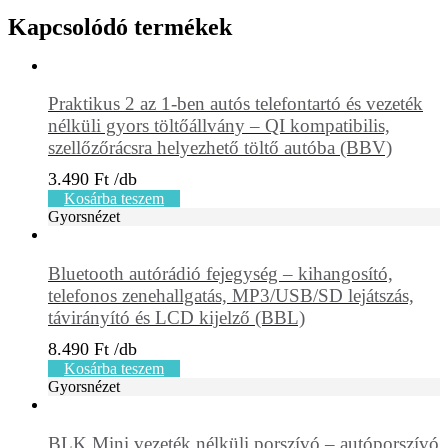
Kapcsolódó termékek
Praktikus 2 az 1-ben autós telefontartó és vezeték
nélküli gyors töltőállvány – QI kompatibilis,
szellőzőrácsra helyezhető töltő autóba (BBV)
3.490
Ft
Kosárba teszem
Gyorsnézet
Bluetooth autórádió fejegység – kihangosító,
telefonos zenehallgatás, MP3/USB/SD lejátszás,
távirányító és LCD kijelző (BBL)
8.490
Ft
Kosárba teszem
Gyorsnézet
BLK Mini vezeték nélküli porszívó – autóporszívó