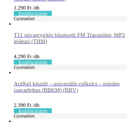
1.290
Ft
Kosárba teszem
Gyorsnézet
T11 szivargyújtós bluetooth FM Transmitter, MP3
lejátszó (THM)
4.290
Ft
Kosárba teszem
Gyorsnézet
Acélból készült – univerzális csőkulcs – minden
csavarfejhez (BBKM) (BBV)
2.390
Ft
Kosárba teszem
Gyorsnézet