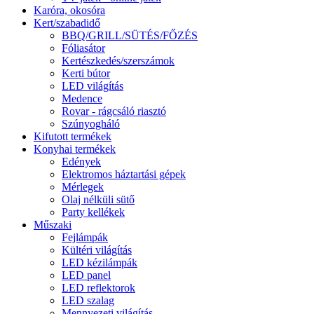
Karóra, okosóra
Kert/szabadidő
BBQ/GRILL/SÜTÉS/FŐZÉS
Fóliasátor
Kertészkedés/szerszámok
Kerti bútor
LED világítás
Medence
Rovar - rágcsáló riasztó
Szúnyogháló
Kifutott termékek
Konyhai termékek
Edények
Elektromos háztartási gépek
Mérlegek
Olaj nélküli sütő
Party kellékek
Műszaki
Fejlámpák
Kültéri világítás
LED kézilámpák
LED panel
LED reflektorok
LED szalag
Mennyezeti világítás