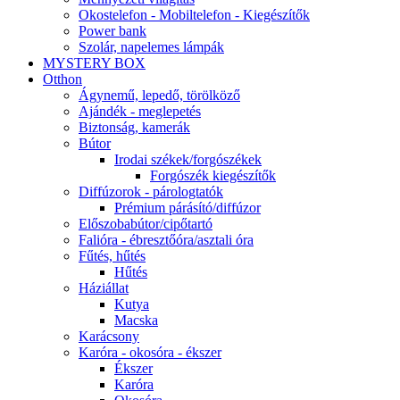
Okostelefon - Mobiltelefon - Kiegészítők
Power bank
Szolár, napelemes lámpák
MYSTERY BOX
Otthon
Ágynemű, lepedő, törölköző
Ajándék - meglepetés
Biztonság, kamerák
Bútor
Irodai székek/forgószékek
Forgószék kiegészítők
Diffúzorok - párologtatók
Prémium párásító/diffúzor
Előszobabútor/cipőtartó
Falióra - ébresztőóra/asztali óra
Fűtés, hűtés
Hűtés
Háziállat
Kutya
Macska
Karácsony
Karóra - okosóra - ékszer
Ékszer
Karóra