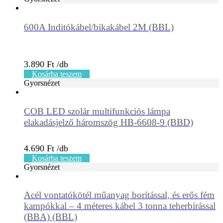
600A Inditókábel/bikakábel 2M (BBL)
3.890
Ft
Kosárba teszem
Gyorsnézet
COB LED szolár multifunkciós lámpa
elakadásjelző háromszög HB-6608-9 (BBD)
4.690
Ft
Kosárba teszem
Gyorsnézet
Acél vontatókötél műanyag borítással, és erős fém
kampókkal – 4 méteres kábel 3 tonna teherbírással
(BBA) (BBL)