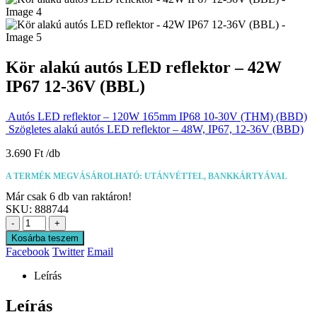
Kör alakú autós LED reflektor – 42W
IP67 12-36V (BBL)
Autós LED reflektor – 120W 165mm IP68 10-30V (THM) (BBD)
Szögletes alakú autós LED reflektor – 48W, IP67, 12-36V (BBD)
3.690
Ft
A TERMÉK MEGVÁSÁROLHATÓ: UTÁNVÉTTEL, BANKKÁRTYÁVAL
Már csak 6 db van raktáron!
SKU:
888744
-
+
Kosárba teszem
Facebook
Twitter
Email
Leírás
Leírás