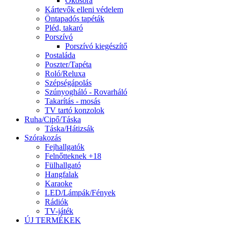
Okosóra
Kártevők elleni védelem
Öntapadós tapéták
Pléd, takaró
Porszívó
Porszívó kiegészítő
Postaláda
Poszter/Tapéta
Roló/Reluxa
Szépségápolás
Szúnyogháló - Rovarháló
Takarítás - mosás
TV tartó konzolok
Ruha/Cipő/Táska
Táska/Hátizsák
Szórakozás
Fejhallgatók
Felnőtteknek +18
Fülhallgató
Hangfalak
Karaoke
LED/Lámpák/Fények
Rádiók
TV-játék
ÚJ TERMÉKEK