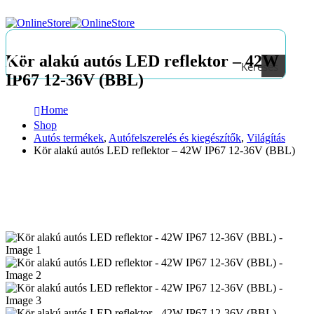
Kör alakú autós LED reflektor – 42W
Keresés
IP67 12-36V (BBL)
Home
Shop
Autós termékek
,
Autófelszerelés és kiegészítők
,
Világítás
Kör alakú autós LED reflektor – 42W IP67 12-36V (BBL)