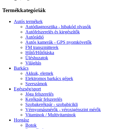
Termékkategóriák
Autós termékek
Autódiagnosztika - hibakód olvasók
Autófelszerelés és kiegészítők
Autórádió
Autós kamerák - GPS nyomkövetők
FM transzmitterek
Hűtő/Hűtőtáska
Üléshuzatok
Világítás
Barkács
Akkuk, elemek
Elektromos barkács gépek
Szerszámok
Egészség/sport
Jóga felszerelés
Kerékpár felszerelés
Szobakerékpár - szobabicikli
Vérnyomásmérők - véroxigénszint mérők
Vitaminok / Multivitaminok
Horgász
Botok