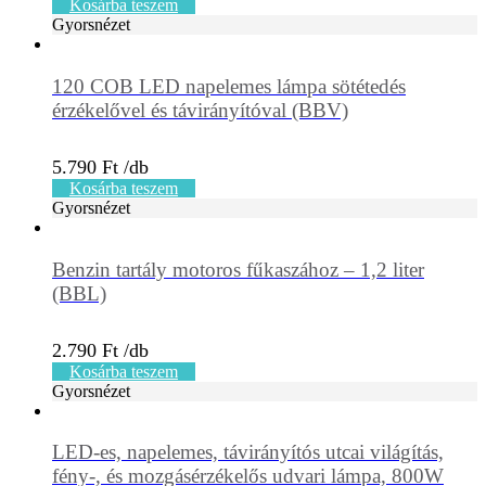
Kosárba teszem
Gyorsnézet
120 COB LED napelemes lámpa sötétedés
érzékelővel és távirányítóval (BBV)
5.790
Ft
Kosárba teszem
Gyorsnézet
Benzin tartály motoros fűkaszához – 1,2 liter
(BBL)
2.790
Ft
Kosárba teszem
Gyorsnézet
LED-es, napelemes, távirányítós utcai világítás,
fény-, és mozgásérzékelős udvari lámpa, 800W