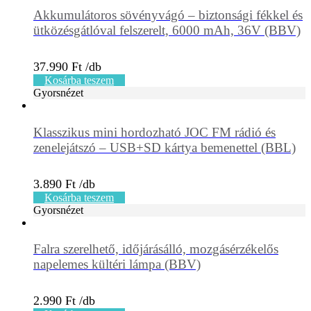
Akkumulátoros sövényvágó – biztonsági fékkel és
ütközésgátlóval felszerelt, 6000 mAh, 36V (BBV)
37.990
Ft
Kosárba teszem
Gyorsnézet
Klasszikus mini hordozható JOC FM rádió és
zenelejátszó – USB+SD kártya bemenettel (BBL)
3.890
Ft
Kosárba teszem
Gyorsnézet
Falra szerelhető, időjárásálló, mozgásérzékelős
napelemes kültéri lámpa (BBV)
2.990
Ft