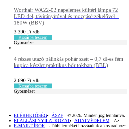
Worthair WA22-02 napelemes kültéri lámpa 72
LED-del, távirányítóval és mozgásérzékelővel –
180W (BBV)
3.390
Ft
Kosárba teszem
Gyorsnézet
4 részes utazó pálinkás pohár szett – 0,7 dl-es fém
kupica készlet praktikus bőr tokban (BBL)
2.690
Ft
Kosárba teszem
Gyorsnézet
ELÉRHETŐSÉG
ÁSZF
© 2026. Minden jog fenntartva.
ELÁLLÁSI NYILATKOZAT
ADATVÉDELEM
Az
E-MAILT ÍROK
alábbi terméket hozzáadtuk a kosaradhoz::