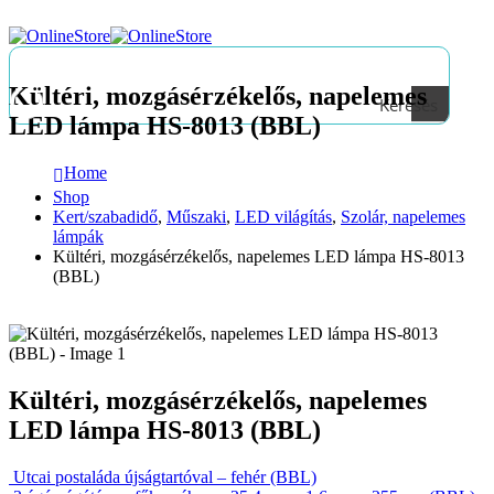
Kültéri, mozgásérzékelős, napelemes
Keresés
LED lámpa HS-8013 (BBL)
Home
Shop
Kert/szabadidő
,
Műszaki
,
LED világítás
,
Szolár, napelemes
lámpák
Kültéri, mozgásérzékelős, napelemes LED lámpa HS-8013
(BBL)
Kültéri, mozgásérzékelős, napelemes
LED lámpa HS-8013 (BBL)
Utcai postaláda újságtartóval – fehér (BBL)