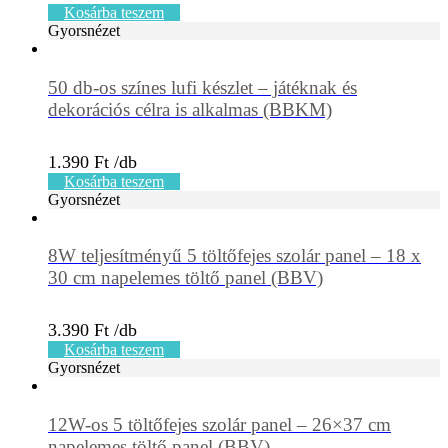
Kosárba teszem
Gyorsnézet
50 db-os színes lufi készlet – játéknak és
dekorációs célra is alkalmas (BBKM)
1.390
Ft
Kosárba teszem
Gyorsnézet
8W teljesítményű 5 töltőfejes szolár panel – 18 x
30 cm napelemes töltő panel (BBV)
3.390
Ft
Kosárba teszem
Gyorsnézet
12W-os 5 töltőfejes szolár panel – 26×37 cm
napelemes töltő panel (BBV)