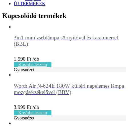
ÚJ TERMÉKEK
Kapcsolódó termékek
3in1 mini zseblámpa sörnyitóval és karabinerrel
(BBL)
1.590
Ft
Kosárba teszem
Gyorsnézet
Worth Air N-624E 180W kültéri napelemes lámpa
mozgásérzékelővel (BBV)
3.999
Ft
Kosárba teszem
Gyorsnézet