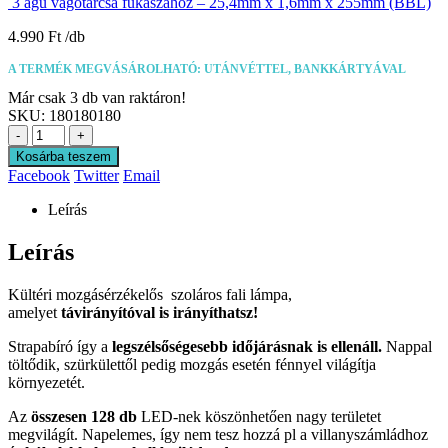
3 ágú vágótárcsa fűkaszához – 25,4mm x 1,6mm x 255mm (BBL)
4.990
Ft
A TERMÉK MEGVÁSÁROLHATÓ: UTÁNVÉTTEL, BANKKÁRTYÁVAL
Már csak 3 db van raktáron!
SKU:
180180180
-
+
Kosárba teszem
Facebook
Twitter
Email
Leírás
Leírás
Kültéri mozgásérzékelős szoláros fali lámpa,
amelyet
távirányítóval is irányíthatsz!
Strapabíró így a
legszélsőségesebb időjárásnak is ellenáll.
Nappal
töltődik, szürkülettől pedig mozgás esetén fénnyel világítja
környezetét.
Az
összesen 128 db
LED-nek köszönhetően nagy területet
megvilágít. Napelemes, így nem tesz hozzá pl a villanyszámládhoz