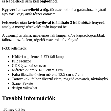
és
kábelekkel sem kell bajlódnod
.
Egyszerűen szerelhető
a rögzítő csavarokkal a garázshoz, bejárati
ajtó fölé, vagy akár fészer oldalára.
Felszerelés után
távirányítóval is állítható 3 különböző fényerő
,
amely a mozgásérzékelés után kapcsol be.
A csomag tartalma: napelemes fali lámpa, ki/be kapcsológombbal,
falhoz illesztő elem, rögzítő csavarok, távirányító
Főbb jellemzők:
Kültéri napelemes LED fali lámpa
PIR szenzor
CDS éjszakai szenzor
Mérete: 27 cm x 14,5 cm x 3 cm
Falra illeszthető elem mérete: 12,5 cm x 7 cm
Tartozékok: falhoz illesztő elem, rögzítő csavarok, távirányító
Színe: Fekete
design változhat
További információk
Tömeg
0,3 kg