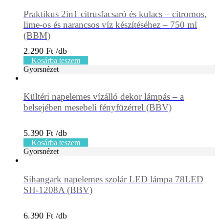
Praktikus 2in1 citrusfacsaró és kulacs – citromos,
lime-os és narancsos víz készítéséhez – 750 ml
(BBM)
2.290
Ft
Kosárba teszem
Gyorsnézet
Kültéri napelemes vízálló dekor lámpás – a
belsejében mesebeli fényfüzérrel (BBV)
5.390
Ft
Kosárba teszem
Gyorsnézet
Sihangark napelemes szolár LED lámpa 78LED
SH-1208A (BBV)
6.390
Ft