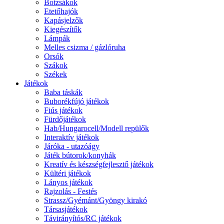
Botzsákok
Etetőhajók
Kapásjelzők
Kiegészítők
Lámpák
Melles csizma / gázlóruha
Orsók
Szákok
Székek
Játékok
Baba táskák
Buborékfújó játékok
Fiús játékok
Fürdőjátékok
Hab/Hungarocell/Modell repülők
Interaktív játékok
Járóka - utazóágy
Játék bútorok/konyhák
Kreatív és készségfejlesztő játékok
Kültéri játékok
Lányos játékok
Rajzolás - Festés
Strassz/Gyémánt/Gyöngy kirakó
Társasjátékok
Távirányítós/RC játékok