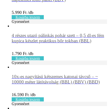
5.990
Ft
Kosárba teszem
Gyorsnézet
4 részes utazó pálinkás pohár szett – 0,5 dl-es fém
kupica készlet praktikus bőr tokban (BBL)
1.790
Ft
Kosárba teszem
Gyorsnézet
10x-es nagyítású kétszemes katonai távcső – ~
10000 méter látótávolság (BBL) (BBV) (BBD)
16.590
Ft
Kosárba teszem
Gyorsnézet