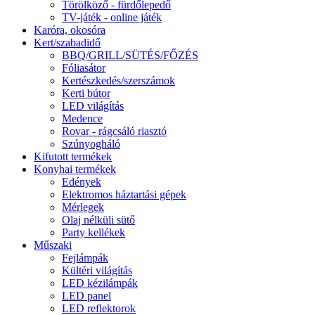
Törölköző - fürdőlepedő
TV-játék - online játék
Karóra, okosóra
Kert/szabadidő
BBQ/GRILL/SÜTÉS/FŐZÉS
Fóliasátor
Kertészkedés/szerszámok
Kerti bútor
LED világítás
Medence
Rovar - rágcsáló riasztó
Szúnyogháló
Kifutott termékek
Konyhai termékek
Edények
Elektromos háztartási gépek
Mérlegek
Olaj nélküli sütő
Party kellékek
Műszaki
Fejlámpák
Kültéri világítás
LED kézilámpák
LED panel
LED reflektorok