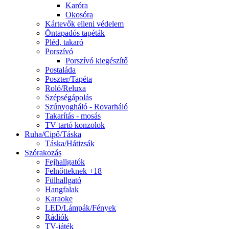
Karóra
Okosóra
Kártevők elleni védelem
Öntapadós tapéták
Pléd, takaró
Porszívó
Porszívó kiegészítő
Postaláda
Poszter/Tapéta
Roló/Reluxa
Szépségápolás
Szúnyogháló - Rovarháló
Takarítás - mosás
TV tartó konzolok
Ruha/Cipő/Táska
Táska/Hátizsák
Szórakozás
Fejhallgatók
Felnőtteknek +18
Fülhallgató
Hangfalak
Karaoke
LED/Lámpák/Fények
Rádiók
TV-játék