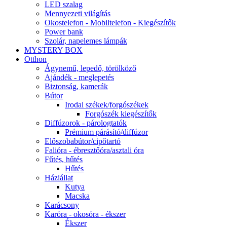
LED szalag
Mennyezeti világítás
Okostelefon - Mobiltelefon - Kiegészítők
Power bank
Szolár, napelemes lámpák
MYSTERY BOX
Otthon
Ágynemű, lepedő, törölköző
Ajándék - meglepetés
Biztonság, kamerák
Bútor
Irodai székek/forgószékek
Forgószék kiegészítők
Diffúzorok - párologtatók
Prémium párásító/diffúzor
Előszobabútor/cipőtartó
Falióra - ébresztőóra/asztali óra
Fűtés, hűtés
Hűtés
Háziállat
Kutya
Macska
Karácsony
Karóra - okosóra - ékszer
Ékszer