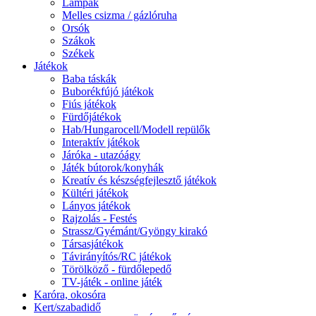
Lámpák
Melles csizma / gázlóruha
Orsók
Szákok
Székek
Játékok
Baba táskák
Buborékfújó játékok
Fiús játékok
Fürdőjátékok
Hab/Hungarocell/Modell repülők
Interaktív játékok
Járóka - utazóágy
Játék bútorok/konyhák
Kreatív és készségfejlesztő játékok
Kültéri játékok
Lányos játékok
Rajzolás - Festés
Strassz/Gyémánt/Gyöngy kirakó
Társasjátékok
Távirányítós/RC játékok
Törölköző - fürdőlepedő
TV-játék - online játék
Karóra, okosóra
Kert/szabadidő