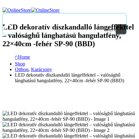
LED dekoratív díszkandalló lángeffekttel
Keresés
– valósághű lánghatású hangulatfény,
22×40cm -fehér SP-90 (BBD)
Home
Shop
Otthon
,
Karácsony
LED dekoratív díszkandalló lángeffekttel – valósághű
lánghatású hangulatfény, 22×40cm -fehér SP-90 (BBD)