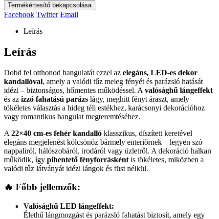
Termékértesítő bekapcsolása
Facebook
Twitter
Email
Leírás
Leírás
Dobd fel otthonod hangulatát ezzel az
elegáns, LED-es dekor
kandallóval
, amely a valódi tűz meleg fényét és parázsló hatását
idézi – biztonságos, hőmentes működéssel. A
valósághű lángeffekt
és az
izzó fahatású parázs
lágy, meghitt fényt áraszt, amely
tökéletes választás a hideg téli estékhez, karácsonyi dekorációhoz
vagy romantikus hangulat megteremtéséhez.
A
22×40 cm-es fehér kandalló
klasszikus, díszített keretével
elegáns megjelenést kölcsönöz bármely enteriőrnek – legyen szó
nappaliról, hálószobáról, irodáról vagy üzletről. A dekoráció halkan
működik, így
pihentető fényforrásként
is tökéletes, miközben a
valódi tűz látványát idézi lángok és füst nélkül.
🔥
Főbb jellemzők:
Valósághű LED lángeffekt:
Élethű lángmozgást és parázsló fahatást biztosít, amely egy