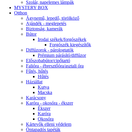
Szolár, napelemes lámpák
MYSTERY BOX
Otthon
Ágynemű, lepedő, törölköző
Ajándék - meglepetés
Biztonság, kamerák
Bútor
Irodai székek/forgószékek
Forgószék kiegészítők
Diffúzorok - párologtatók
Prémium párásító/diffúzor
Előszobabútor/cipőtartó
Falióra - ébresztőóra/asztali óra
Fűtés, hűtés
Hűtés
Háziállat
Kutya
Macska
Karácsony
Karóra - okosóra - ékszer
Ékszer
Karóra
Okosóra
Kártevők elleni védelem
Öntapadós tapéták