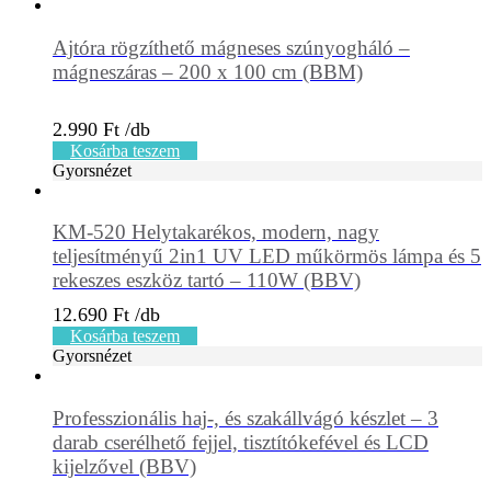
Ajtóra rögzíthető mágneses szúnyogháló –
mágneszáras – 200 x 100 cm (BBM)
2.990
Ft
Kosárba teszem
Gyorsnézet
KM-520 Helytakarékos, modern, nagy
teljesítményű 2in1 UV LED műkörmös lámpa és 5
rekeszes eszköz tartó – 110W (BBV)
12.690
Ft
Kosárba teszem
Gyorsnézet
Professzionális haj-, és szakállvágó készlet – 3
darab cserélhető fejjel, tisztítókefével és LCD
kijelzővel (BBV)