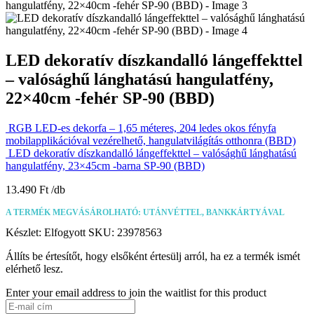
LED dekoratív díszkandalló lángeffekttel
– valósághű lánghatású hangulatfény,
22×40cm -fehér SP-90 (BBD)
RGB LED-es dekorfa – 1,65 méteres, 204 ledes okos fényfa
mobilapplikációval vezérelhető, hangulatvilágítás otthonra (BBD)
LED dekoratív díszkandalló lángeffekttel – valósághű lánghatású
hangulatfény, 23×45cm -barna SP-90 (BBD)
13.490
Ft
A TERMÉK MEGVÁSÁROLHATÓ: UTÁNVÉTTEL, BANKKÁRTYÁVAL
Készlet:
Elfogyott
SKU:
23978563
Állíts be értesítőt, hogy elsőként értesülj arról, ha ez a termék ismét
elérhető lesz.
Enter your email address to join the waitlist for this product