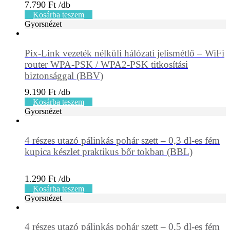
7.790
Ft
Kosárba teszem
Gyorsnézet
Pix-Link vezeték nélküli hálózati jelismétlő – WiFi
router WPA-PSK / WPA2-PSK titkosítási
biztonsággal (BBV)
9.190
Ft
Kosárba teszem
Gyorsnézet
4 részes utazó pálinkás pohár szett – 0,3 dl-es fém
kupica készlet praktikus bőr tokban (BBL)
1.290
Ft
Kosárba teszem
Gyorsnézet
4 részes utazó pálinkás pohár szett – 0,5 dl-es fém