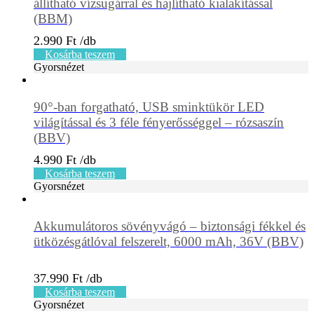
állítható vízsugárral és hajlítható kialakítással
(BBM)
2.990
Ft
Kosárba teszem
Gyorsnézet
90°-ban forgatható, USB sminktükör LED
világítással és 3 féle fényerősséggel – rózsaszín
(BBV)
4.990
Ft
Kosárba teszem
Gyorsnézet
Akkumulátoros sövényvágó – biztonsági fékkel és
ütközésgátlóval felszerelt, 6000 mAh, 36V (BBV)
37.990
Ft
Kosárba teszem
Gyorsnézet