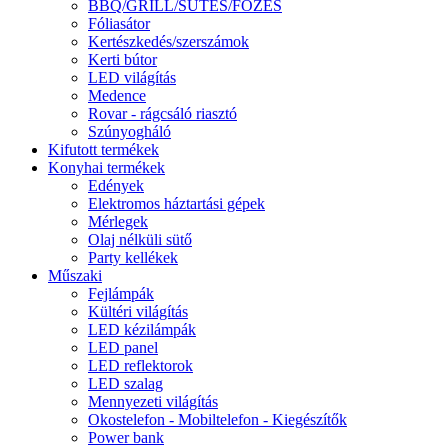
BBQ/GRILL/SÜTÉS/FŐZÉS
Fóliasátor
Kertészkedés/szerszámok
Kerti bútor
LED világítás
Medence
Rovar - rágcsáló riasztó
Szúnyogháló
Kifutott termékek
Konyhai termékek
Edények
Elektromos háztartási gépek
Mérlegek
Olaj nélküli sütő
Party kellékek
Műszaki
Fejlámpák
Kültéri világítás
LED kézilámpák
LED panel
LED reflektorok
LED szalag
Mennyezeti világítás
Okostelefon - Mobiltelefon - Kiegészítők
Power bank