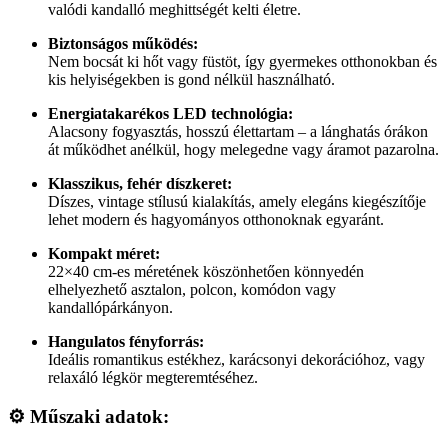
valódi kandalló meghittségét kelti életre.
Biztonságos működés:
Nem bocsát ki hőt vagy füstöt, így gyermekes otthonokban és
kis helyiségekben is gond nélkül használható.
Energiatakarékos LED technológia:
Alacsony fogyasztás, hosszú élettartam – a lánghatás órákon
át működhet anélkül, hogy melegedne vagy áramot pazarolna.
Klasszikus, fehér díszkeret:
Díszes, vintage stílusú kialakítás, amely elegáns kiegészítője
lehet modern és hagyományos otthonoknak egyaránt.
Kompakt méret:
22×40 cm-es méretének köszönhetően könnyedén
elhelyezhető asztalon, polcon, komódon vagy
kandallópárkányon.
Hangulatos fényforrás:
Ideális romantikus estékhez, karácsonyi dekorációhoz, vagy
relaxáló légkör megteremtéséhez.
⚙️
Műszaki adatok: