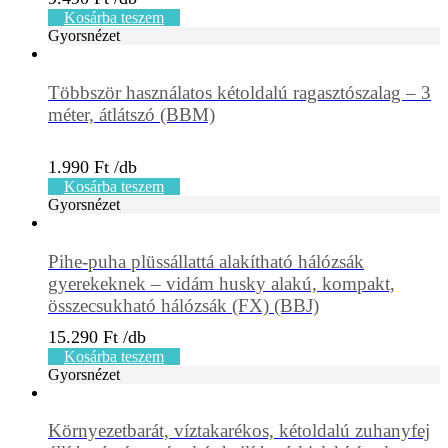
Kosárba teszem
Gyorsnézet
Többször használatos kétoldalú ragasztószalag – 3
méter, átlátszó (BBM)
1.990
Ft
Kosárba teszem
Gyorsnézet
Pihe-puha plüssállattá alakítható hálózsák
gyerekeknek – vidám husky alakú, kompakt,
összecsukható hálózsák (FX) (BBJ)
15.290
Ft
Kosárba teszem
Gyorsnézet
Környezetbarát, víztakarékos, kétoldalú zuhanyfej