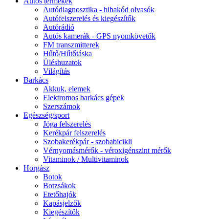
Autós termékek
Autódiagnosztika - hibakód olvasók
Autófelszerelés és kiegészítők
Autórádió
Autós kamerák - GPS nyomkövetők
FM transzmitterek
Hűtő/Hűtőtáska
Üléshuzatok
Világítás
Barkács
Akkuk, elemek
Elektromos barkács gépek
Szerszámok
Egészség/sport
Jóga felszerelés
Kerékpár felszerelés
Szobakerékpár - szobabicikli
Vérnyomásmérők - véroxigénszint mérők
Vitaminok / Multivitaminok
Horgász
Botok
Botzsákok
Etetőhajók
Kapásjelzők
Kiegészítők