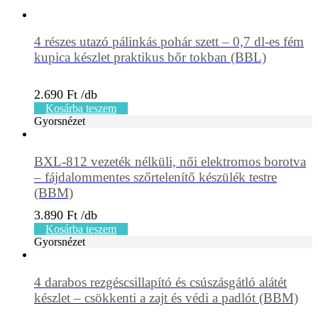
4 részes utazó pálinkás pohár szett – 0,7 dl-es fém
kupica készlet praktikus bőr tokban (BBL)
2.690
Ft
Kosárba teszem
Gyorsnézet
BXL-812 vezeték nélküli, női elektromos borotva
– fájdalommentes szőrtelenítő készülék testre
(BBM)
3.890
Ft
Kosárba teszem
Gyorsnézet
4 darabos rezgéscsillapító és csúszásgátló alátét
készlet – csökkenti a zajt és védi a padlót (BBM)