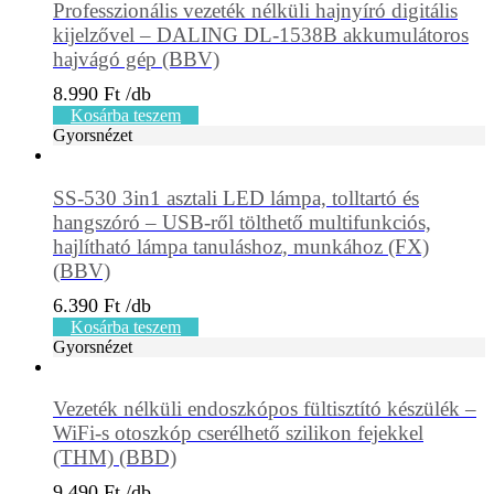
Professzionális vezeték nélküli hajnyíró digitális
kijelzővel – DALING DL-1538B akkumulátoros
hajvágó gép (BBV)
8.990
Ft
Kosárba teszem
Gyorsnézet
SS-530 3in1 asztali LED lámpa, tolltartó és
hangszóró – USB-ről tölthető multifunkciós,
hajlítható lámpa tanuláshoz, munkához (FX)
(BBV)
6.390
Ft
Kosárba teszem
Gyorsnézet
Vezeték nélküli endoszkópos fültisztító készülék –
WiFi-s otoszkóp cserélhető szilikon fejekkel
(THM) (BBD)
9.490
Ft