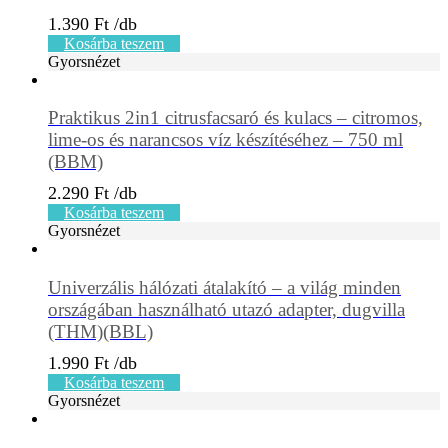
1.390
Ft
Kosárba teszem
Gyorsnézet
Praktikus 2in1 citrusfacsaró és kulacs – citromos,
lime-os és narancsos víz készítéséhez – 750 ml
(BBM)
2.290
Ft
Kosárba teszem
Gyorsnézet
Univerzális hálózati átalakító – a világ minden
országában használható utazó adapter, dugvilla
(THM)(BBL)
1.990
Ft
Kosárba teszem
Gyorsnézet