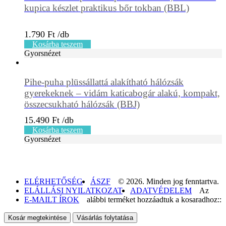
kupica készlet praktikus bőr tokban (BBL)
1.790
Ft
Kosárba teszem
Gyorsnézet
Pihe-puha plüssállattá alakítható hálózsák
gyerekeknek – vidám katicabogár alakú, kompakt,
összecsukható hálózsák (BBJ)
15.490
Ft
Kosárba teszem
Gyorsnézet
ELÉRHETŐSÉG
ÁSZF
© 2026. Minden jog fenntartva.
ELÁLLÁSI NYILATKOZAT
ADATVÉDELEM
Az
E-MAILT ÍROK
alábbi terméket hozzáadtuk a kosaradhoz::
Kosár megtekintése
Vásárlás folytatása