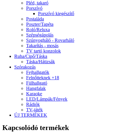
Pléd, takaró
Porszívó
Porszívó kiegészítő
Postaláda
Poszter/Tapéta
Roló/Reluxa
Szépségápolás
Szúnyogháló - Rovarháló
Takarítás - mosás
TV tartó konzolok
Ruha/Cipő/Táska
Táska/Hátizsák
Szórakozás
Fejhallgatók
Felnőtteknek +18
Fülhallgató
Hangfalak
Karaoke
LED/Lámpák/Fények
Rádiók
TV-játék
ÚJ TERMÉKEK
Kapcsolódó termékek