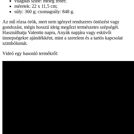
világítás színe: meleg fehér;
méretek: 22 x 11,5 cm;
súly: 360 g; csomagsúly: 848 g.
Az mű rózsa örök, mert nem igényel rendszeres öntözést vagy
gondozást, mégis hosszú ideig megőrzi természetes szépségét.
Használhatja Valentin napra, Anyák napjára vagy esküvői
ünnepségekre ajándékként, mint a szerelem és a tartós kapcsolat
szimbólumát.
Videó egy hasonló termékről: