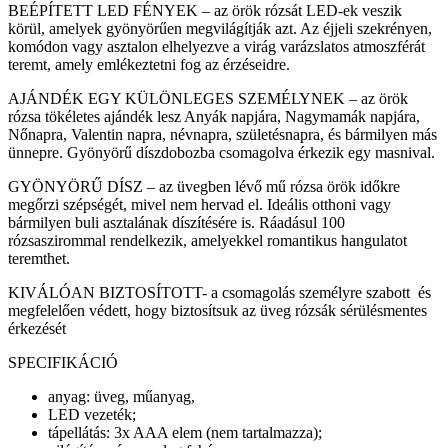
BEÉPÍTETT LED FÉNYEK – az örök rózsát LED-ek veszik
körül, amelyek gyönyörűen megvilágítják azt. Az éjjeli szekrényen,
komódon vagy asztalon elhelyezve a virág varázslatos atmoszférát
teremt, amely emlékeztetni fog az érzéseidre.
AJÁNDÉK EGY KÜLÖNLEGES SZEMÉLYNEK – az örök
rózsa tökéletes ajándék lesz Anyák napjára, Nagymamák napjára,
Nőnapra, Valentin napra, névnapra, születésnapra, és bármilyen más
ünnepre. Gyönyörű díszdobozba csomagolva érkezik egy masnival.
GYÖNYÖRŰ DÍSZ – az üvegben lévő mű rózsa örök időkre
megőrzi szépségét, mivel nem hervad el. Ideális otthoni vagy
bármilyen buli asztalának díszítésére is. Ráadásul 100
rózsaszirommal rendelkezik, amelyekkel romantikus hangulatot
teremthet.
KIVÁLÓAN BIZTOSÍTOTT- a csomagolás személyre szabott és
megfelelően védett, hogy biztosítsuk az üveg rózsák sérülésmentes
érkezését
SPECIFIKÁCIÓ
anyag: üveg, műanyag,
LED vezeték;
tápellátás: 3x AAA elem (nem tartalmazza);