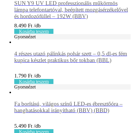
SUN Y9 UV LED professzionális műkörmös
lámpa telefontartóval, beépített mozgásérzékelővel
és hordozófüllel – 192W (BBV)
8.490
Ft
Kosárba teszem
Gyorsnézet
4 részes utazó pálinkás pohár szett – 0,5 dl-es fém
kupica készlet praktikus bőr tokban (BBL)
1.790
Ft
Kosárba teszem
Gyorsnézet
Fa borítású, világos színű LED-es ébresztőóra –
hanghatásokkal irányítható (BBV) (BBD)
5.490
Ft
Kosárba teszem