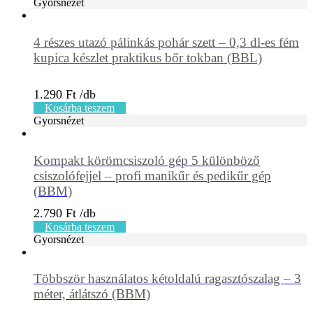
Gyorsnézet
4 részes utazó pálinkás pohár szett – 0,3 dl-es fém
kupica készlet praktikus bőr tokban (BBL)
1.290
Ft
Kosárba teszem
Gyorsnézet
Kompakt körömcsiszoló gép 5 különböző
csiszolófejjel – profi manikűr és pedikűr gép
(BBM)
2.790
Ft
Kosárba teszem
Gyorsnézet
Többször használatos kétoldalú ragasztószalag – 3
méter, átlátszó (BBM)