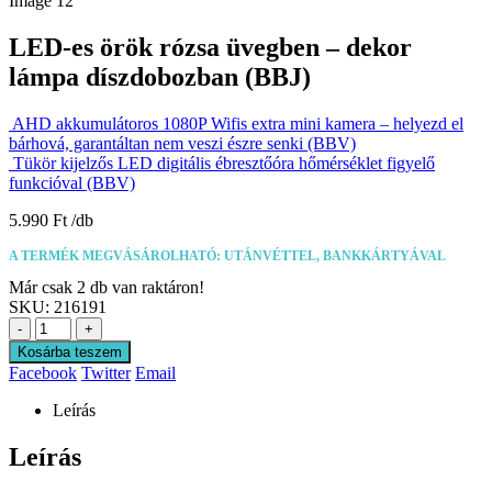
LED-es örök rózsa üvegben – dekor
lámpa díszdobozban (BBJ)
AHD akkumulátoros 1080P Wifis extra mini kamera – helyezd el
bárhová, garantáltan nem veszi észre senki (BBV)
Tükör kijelzős LED digitális ébresztőóra hőmérséklet figyelő
funkcióval (BBV)
5.990
Ft
A TERMÉK MEGVÁSÁROLHATÓ: UTÁNVÉTTEL, BANKKÁRTYÁVAL
Már csak 2 db van raktáron!
SKU:
216191
-
+
Kosárba teszem
Facebook
Twitter
Email
Leírás
Leírás