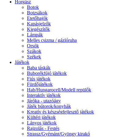
Horgász
Botok
Botzsákok
Etetőhajók
Kapásjelzők
Kiegészítők
Lámpák
Melles csizma / gázlóruha
Orsók
Szákok
Székek
Játékok
Baba táskák
Buborékfújó játékok
Fiús játékok
Fürdőjátékok
Hab/Hungarocell/Modell repülők
Interaktív játékok
Járóka - utazóágy
Játék bútorok/konyhák
Kreatív és készségfejlesztő játékok
Kültéri játékok
Lányos játékok
Rajzolás - Festés
Strassz/Gyémánt/Gyöngy kirakó