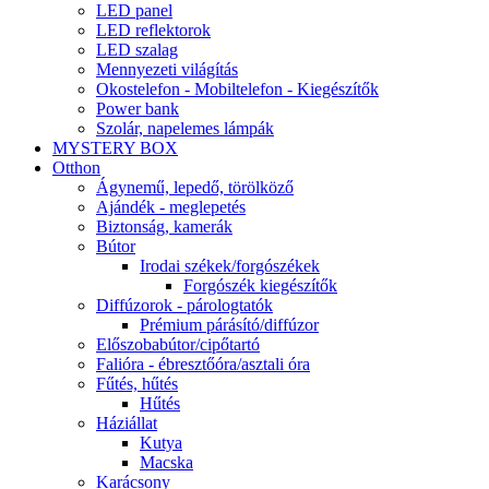
LED panel
LED reflektorok
LED szalag
Mennyezeti világítás
Okostelefon - Mobiltelefon - Kiegészítők
Power bank
Szolár, napelemes lámpák
MYSTERY BOX
Otthon
Ágynemű, lepedő, törölköző
Ajándék - meglepetés
Biztonság, kamerák
Bútor
Irodai székek/forgószékek
Forgószék kiegészítők
Diffúzorok - párologtatók
Prémium párásító/diffúzor
Előszobabútor/cipőtartó
Falióra - ébresztőóra/asztali óra
Fűtés, hűtés
Hűtés
Háziállat
Kutya
Macska
Karácsony