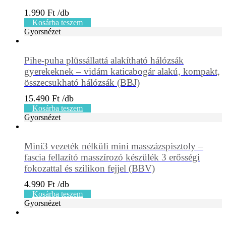
1.990
Ft
Kosárba teszem
Gyorsnézet
Pihe-puha plüssállattá alakítható hálózsák
gyerekeknek – vidám katicabogár alakú, kompakt,
összecsukható hálózsák (BBJ)
15.490
Ft
Kosárba teszem
Gyorsnézet
Mini3 vezeték nélküli mini masszázspisztoly –
fascia fellazító masszírozó készülék 3 erősségi
fokozattal és szilikon fejjel (BBV)
4.990
Ft
Kosárba teszem
Gyorsnézet