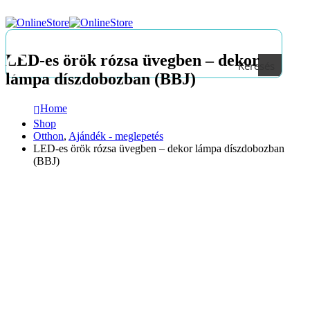
LED-es örök rózsa üvegben – dekor
Keresés
lámpa díszdobozban (BBJ)
Home
Shop
Otthon
,
Ajándék - meglepetés
LED-es örök rózsa üvegben – dekor lámpa díszdobozban
(BBJ)