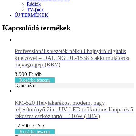
Rádiók
TV-játék
ÚJ TERMÉKEK
Kapcsolódó termékek
Professzionális vezeték nélküli hajnyíró digitális
kijelzővel – DALING DL-1538B akkumulátoros
hajvágó gép (BBV)
8.990
Ft
Kosárba teszem
Gyorsnézet
KM-520 Helytakarékos, modern, nagy
teljesítményű 2in1 UV LED műkörmös lámpa és 5
rekeszes eszköz tartó – 110W (BBV)
12.690
Ft
Kosárba teszem