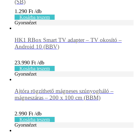
(SB)
1.290
Ft
Kosárba teszem
Gyorsnézet
HK1 RBox Smart TV adapter – TV okosító –
Android 10 (BBV)
23.990
Ft
Kosárba teszem
Gyorsnézet
Ajtóra rögzíthető mágneses szúnyogháló –
mágneszáras – 200 x 100 cm (BBM)
2.990
Ft
Kosárba teszem
Gyorsnézet