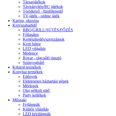
Társasjátékok
Távirányítós/RC játékok
Törölköző - fürdőlepedő
TV-játék - online játék
Karóra, okosóra
Kert/szabadidő
BBQ/GRILL/SÜTÉS/FŐZÉS
Fóliasátor
Kertészkedés/szerszámok
Kerti bútor
LED világítás
Medence
Rovar - rágcsáló riasztó
Szúnyogháló
Kifutott termékek
Konyhai termékek
Edények
Elektromos háztartási gépek
Mérlegek
Olaj nélküli sütő
Party kellékek
Műszaki
Fejlámpák
Kültéri világítás
LED kézilámpák