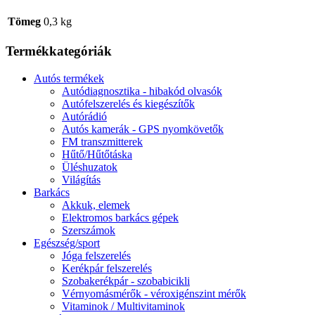
Tömeg
0,3 kg
Termékkategóriák
Autós termékek
Autódiagnosztika - hibakód olvasók
Autófelszerelés és kiegészítők
Autórádió
Autós kamerák - GPS nyomkövetők
FM transzmitterek
Hűtő/Hűtőtáska
Üléshuzatok
Világítás
Barkács
Akkuk, elemek
Elektromos barkács gépek
Szerszámok
Egészség/sport
Jóga felszerelés
Kerékpár felszerelés
Szobakerékpár - szobabicikli
Vérnyomásmérők - véroxigénszint mérők
Vitaminok / Multivitaminok