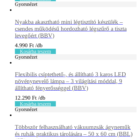
Gyorsnézet
Nyakba akasztható mini légtisztító készülék –
csendes működésű hordozható légszűrő a tiszta
levegőért (BBV)
4.990
Ft
Kosárba teszem
Gyorsnézet
Flexibilis csíptethető-, és állítható 3 karos LED
növénynevelő lámpa – 3 világítási móddal, 9
állítható fényerősséggel (BBV)
12.290
Ft
Kosárba teszem
Gyorsnézet
Többször felhasználható vákuumzsák ágyneműk
és ruhák praktikus tárolására – 50 x 60 cm (BBL)