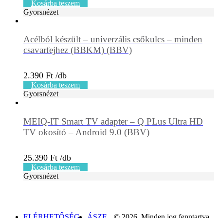
Kosárba teszem
Gyorsnézet
Acélból készült – univerzális csőkulcs – minden
csavarfejhez (BBKM) (BBV)
2.390
Ft
Kosárba teszem
Gyorsnézet
MEIQ-IT Smart TV adapter – Q PLus Ultra HD
TV okosító – Android 9.0 (BBV)
25.390
Ft
Kosárba teszem
Gyorsnézet
ELÉRHETŐSÉG
ÁSZF
© 2026. Minden jog fenntartva.