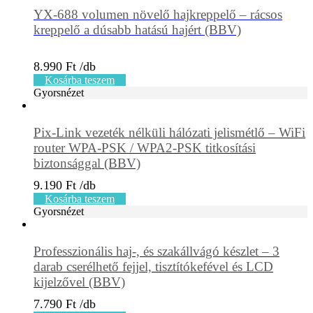
YX-688 volumen növelő hajkreppelő – rácsos
kreppelő a dúsabb hatású hajért (BBV)
8.990
Ft
Kosárba teszem
Gyorsnézet
Pix-Link vezeték nélküli hálózati jelismétlő – WiFi
router WPA-PSK / WPA2-PSK titkosítási
biztonsággal (BBV)
9.190
Ft
Kosárba teszem
Gyorsnézet
Professzionális haj-, és szakállvágó készlet – 3
darab cserélhető fejjel, tisztítókefével és LCD
kijelzővel (BBV)
7.790
Ft