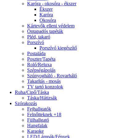
Karóra - okosóra - ékszer
Ékszer
Karóra
Okosóra
Kártevők elleni védelem
Öntapadós tapéták
Pléd, takaró
Porszívó
Porszívó kiegészítő
Postaláda
Poszter/Tapéta
Roló/Reluxa
Szépségápolás
Szúnyogháló - Rovarháló
Takarítás - mosás
TV tartó konzolok
Ruha/Cipő/Táska
Táska/Hátizsák
Szórakozás
Fejhallgatók
Felnőtteknek +18
Fülhallgató
Hangfalak
Karaoke
LED/Lámpák/Fények