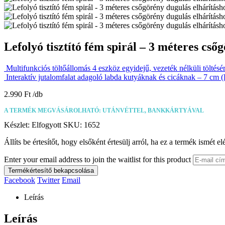
Lefolyó tisztító fém spirál – 3 méteres cs
Multifunkciós töltőállomás 4 eszköz egyidejű, vezeték nélküli töltés
Interaktív jutalomfalat adagoló labda kutyáknak és cicáknak – 7 cm
2.990
Ft
A TERMÉK MEGVÁSÁROLHATÓ: UTÁNVÉTTEL, BANKKÁRTYÁVAL
Készlet:
Elfogyott
SKU:
1652
Állíts be értesítőt, hogy elsőként értesülj arról, ha ez a termék ismét el
Enter your email address to join the waitlist for this product
Termékértesítő bekapcsolása
Facebook
Twitter
Email
Leírás
Leírás