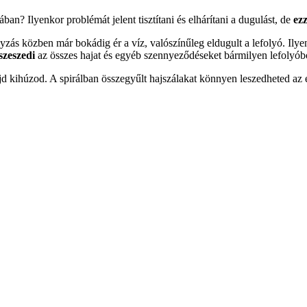
n? Ilyenkor problémát jelent tisztítani és elhárítani a dugulást, de
ezz
s közben már bokádig ér a víz, valószínűleg eldugult a lefolyó. Ilye
szeszedi
az összes hajat és egyéb szennyeződéseket bármilyen lefolyób
jd kihúzod. A spirálban összegyűlt hajszálakat könnyen leszedheted az 