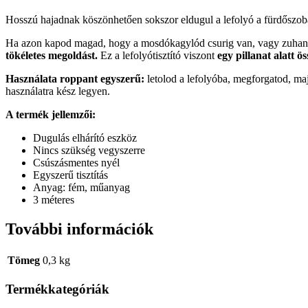
Hosszú hajadnak köszönhetően sokszor eldugul a lefolyó a fürdőszobába
Ha azon kapod magad, hogy a mosdókagylód csurig van, vagy zuhanyzá
tökéletes megoldást.
Ez a lefolyótisztító viszont
egy pillanat alatt ös
Használata roppant egyszerű:
letolod a lefolyóba, megforgatod, ma
használatra kész legyen.
A termék jellemzői:
Dugulás elhárító eszköz
Nincs szükség vegyszerre
Csúszásmentes nyél
Egyszerű tisztítás
Anyag: fém, műanyag
3 méteres
További információk
Tömeg
0,3 kg
Termékkategóriák