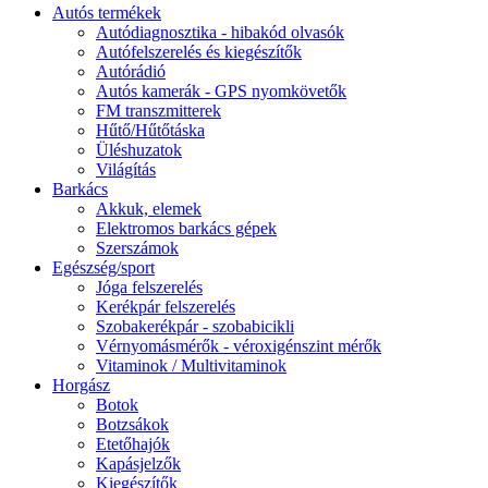
Autós termékek
Autódiagnosztika - hibakód olvasók
Autófelszerelés és kiegészítők
Autórádió
Autós kamerák - GPS nyomkövetők
FM transzmitterek
Hűtő/Hűtőtáska
Üléshuzatok
Világítás
Barkács
Akkuk, elemek
Elektromos barkács gépek
Szerszámok
Egészség/sport
Jóga felszerelés
Kerékpár felszerelés
Szobakerékpár - szobabicikli
Vérnyomásmérők - véroxigénszint mérők
Vitaminok / Multivitaminok
Horgász
Botok
Botzsákok
Etetőhajók
Kapásjelzők
Kiegészítők