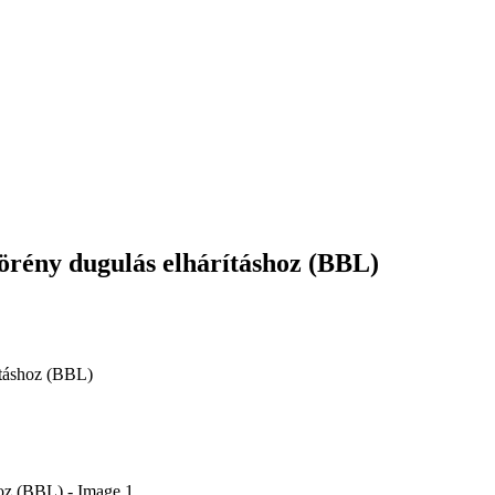
őgörény dugulás elhárításhoz (BBL)
rításhoz (BBL)