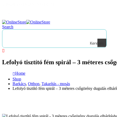
Üdvözli az ONLINESTORE!
|
Bejelentkezés
Search
Keresés
Lefolyó tisztító fém spirál – 3 méteres cs
Home
Shop
Barkács
,
Otthon
,
Takarítás - mosás
Lefolyó tisztító fém spirál – 3 méteres csőgörény dugulás elhá