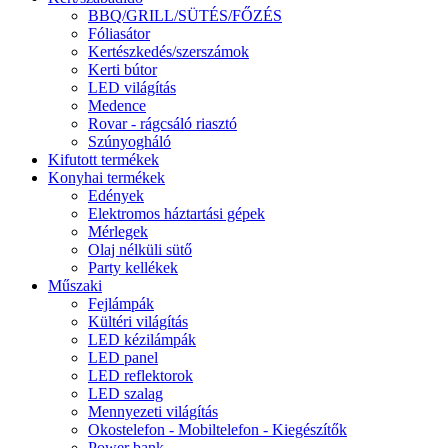
BBQ/GRILL/SÜTÉS/FŐZÉS
Fóliasátor
Kertészkedés/szerszámok
Kerti bútor
LED világítás
Medence
Rovar - rágcsáló riasztó
Szúnyogháló
Kifutott termékek
Konyhai termékek
Edények
Elektromos háztartási gépek
Mérlegek
Olaj nélküli sütő
Party kellékek
Műszaki
Fejlámpák
Kültéri világítás
LED kézilámpák
LED panel
LED reflektorok
LED szalag
Mennyezeti világítás
Okostelefon - Mobiltelefon - Kiegészítők
Power bank