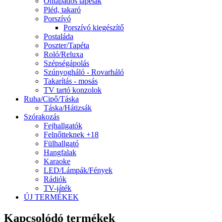
Öntapadós tapéták
Pléd, takaró
Porszívó
Porszívó kiegészítő
Postaláda
Poszter/Tapéta
Roló/Reluxa
Szépségápolás
Szúnyogháló - Rovarháló
Takarítás - mosás
TV tartó konzolok
Ruha/Cipő/Táska
Táska/Hátizsák
Szórakozás
Fejhallgatók
Felnőtteknek +18
Fülhallgató
Hangfalak
Karaoke
LED/Lámpák/Fények
Rádiók
TV-játék
ÚJ TERMÉKEK
Kapcsolódó termékek