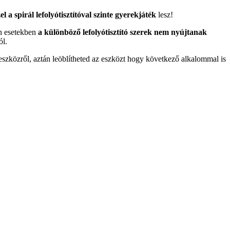
el a spirál lefolyótisztítóval szinte gyerekjáték
lesz!
n esetekben
a különböző lefolyótisztító szerek nem nyújtanak
ól.
eszközről, aztán leöblítheted az eszközt hogy következő alkalommal is