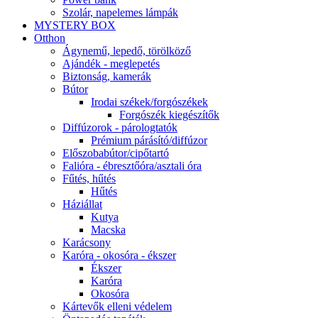
Szolár, napelemes lámpák
MYSTERY BOX
Otthon
Ágynemű, lepedő, törölköző
Ajándék - meglepetés
Biztonság, kamerák
Bútor
Irodai székek/forgószékek
Forgószék kiegészítők
Diffúzorok - párologtatók
Prémium párásító/diffúzor
Előszobabútor/cipőtartó
Falióra - ébresztőóra/asztali óra
Fűtés, hűtés
Hűtés
Háziállat
Kutya
Macska
Karácsony
Karóra - okosóra - ékszer
Ékszer
Karóra
Okosóra
Kártevők elleni védelem