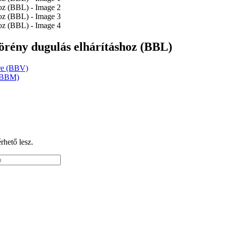
őgörény dugulás elhárításhoz (BBL)
ére (BBV)
 (BBM)
érhető lesz.