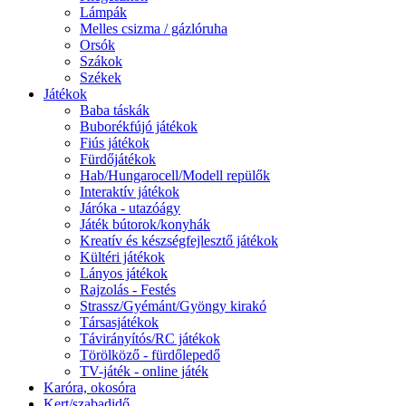
Lámpák
Melles csizma / gázlóruha
Orsók
Szákok
Székek
Játékok
Baba táskák
Buborékfújó játékok
Fiús játékok
Fürdőjátékok
Hab/Hungarocell/Modell repülők
Interaktív játékok
Járóka - utazóágy
Játék bútorok/konyhák
Kreatív és készségfejlesztő játékok
Kültéri játékok
Lányos játékok
Rajzolás - Festés
Strassz/Gyémánt/Gyöngy kirakó
Társasjátékok
Távirányítós/RC játékok
Törölköző - fürdőlepedő
TV-játék - online játék
Karóra, okosóra
Kert/szabadidő