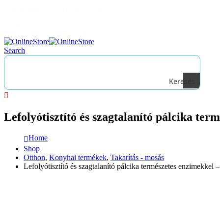
Üdvözli az ONLINESTORE!
|
Bejelentkezés
Search
Keresés
Lefolyótisztító és szagtalanító pálcika t
Home
Shop
Otthon
,
Konyhai termékek
,
Takarítás - mosás
Lefolyótisztító és szagtalanító pálcika természetes enzimekke