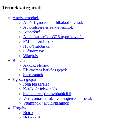
Termékkategóriák
Autós termékek
Autódiagnosztika - hibakód olvasók
Autófelszerelés és kiegészítők
Autórádió
Autós kamerák - GPS nyomkövetők
FM transzmitterek
Hűtő/Hűtőtáska
Üléshuzatok
Világítás
Barkács
Akkuk, elemek
Elektromos barkács gépek
Szerszámok
Egészség/sport
Jóga felszerelés
Kerékpár felszerelés
Szobakerékpár - szobabicikli
Vérnyomásmérők - véroxigénszint mérők
Vitaminok / Multivitaminok
Horgász
Botok
Botzsákok