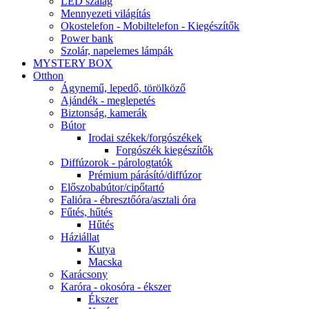
LED szalag
Mennyezeti világítás
Okostelefon - Mobiltelefon - Kiegészítők
Power bank
Szolár, napelemes lámpák
MYSTERY BOX
Otthon
Ágynemű, lepedő, törölköző
Ajándék - meglepetés
Biztonság, kamerák
Bútor
Irodai székek/forgószékek
Forgószék kiegészítők
Diffúzorok - párologtatók
Prémium párásító/diffúzor
Előszobabútor/cipőtartó
Falióra - ébresztőóra/asztali óra
Fűtés, hűtés
Hűtés
Háziállat
Kutya
Macska
Karácsony
Karóra - okosóra - ékszer
Ékszer