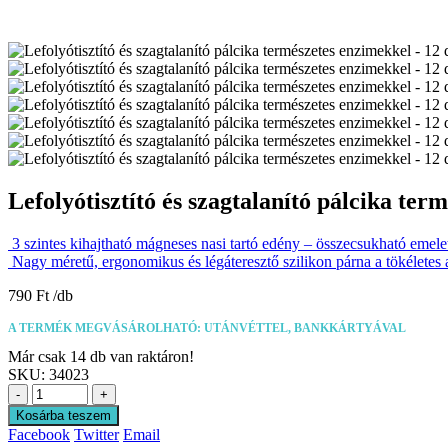
Lefolyótisztító és szagtalanító pálcika t
3 szintes kihajtható mágneses nasi tartó edény – összecsukható emel
Nagy méretű, ergonomikus és légáteresztő szilikon párna a tökélet
790
Ft
A TERMÉK MEGVÁSÁROLHATÓ: UTÁNVÉTTEL, BANKKÁRTYÁVAL
Már csak 14 db van raktáron!
SKU:
34023
-
+
Kosárba teszem
Facebook
Twitter
Email