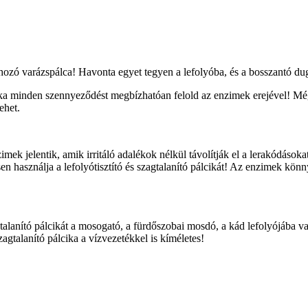
séget hozó varázspálca! Havonta egyet tegyen a lefolyóba, és a bosszantó 
lcika minden szennyeződést megbízhatóan felold az enzimek erejével! Mé
ehet.
nzimek jelentik, amik irritáló adalékok nélkül távolítják el a lerakódások
n használja a lefolyótisztító és szagtalanító pálcikát! Az enzimek kön
zagtalanító pálcikát a mosogató, a fürdőszobai mosdó, a kád lefolyójába
szagtalanító pálcika a vízvezetékkel is kíméletes!