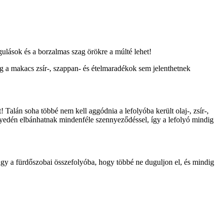
dugulások és a borzalmas szag örökre a múlté lehet!
g a makacs zsír-, szappan- és ételmaradékok sem jelenthetnek
at! Talán soha többé nem kell aggódnia a lefolyóba került olaj-, zsír-,
nyedén elbánhatnak mindenféle szennyeződéssel, így a lefolyó mindig
 vagy a fürdőszobai összefolyóba, hogy többé ne duguljon el, és mindig