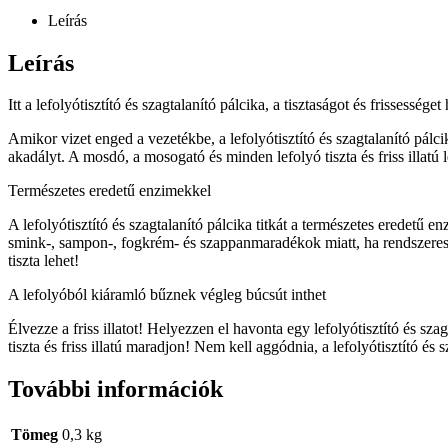
Leírás
Leírás
Itt a lefolyótisztító és szagtalanító pálcika, a tisztaságot és frisses
Amikor vizet enged a vezetékbe, a lefolyótisztító és szagtalanító pá
akadályt. A mosdó, a mosogató és minden lefolyó tiszta és friss illatú l
Természetes eredetű enzimekkel
A lefolyótisztító és szagtalanító pálcika titkát a természetes eredetű e
smink-, sampon-, fogkrém- és szappanmaradékok miatt, ha rendszerese
tiszta lehet!
A lefolyóból kiáramló bűznek végleg búcsút inthet
Élvezze a friss illatot! Helyezzen el havonta egy lefolyótisztító és s
tiszta és friss illatú maradjon! Nem kell aggódnia, a lefolyótisztító és 
További információk
Tömeg
0,3 kg