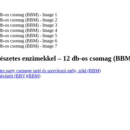
ermészetes enzimekkel – 12 db-os csomag (BB
etes party csemege tartó és szervírozó mély, zöld (BBM)
es alvásért (BBV)(BBM)