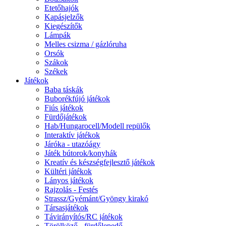
Etetőhajók
Kapásjelzők
Kiegészítők
Lámpák
Melles csizma / gázlóruha
Orsók
Szákok
Székek
Játékok
Baba táskák
Buborékfújó játékok
Fiús játékok
Fürdőjátékok
Hab/Hungarocell/Modell repülők
Interaktív játékok
Járóka - utazóágy
Játék bútorok/konyhák
Kreatív és készségfejlesztő játékok
Kültéri játékok
Lányos játékok
Rajzolás - Festés
Strassz/Gyémánt/Gyöngy kirakó
Társasjátékok
Távirányítós/RC játékok
Törölköző - fürdőlepedő