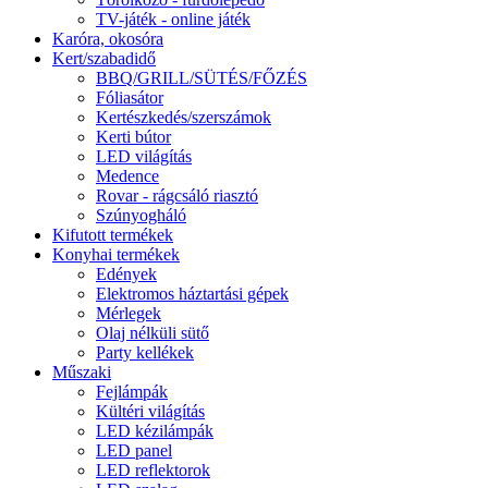
TV-játék - online játék
Karóra, okosóra
Kert/szabadidő
BBQ/GRILL/SÜTÉS/FŐZÉS
Fóliasátor
Kertészkedés/szerszámok
Kerti bútor
LED világítás
Medence
Rovar - rágcsáló riasztó
Szúnyogháló
Kifutott termékek
Konyhai termékek
Edények
Elektromos háztartási gépek
Mérlegek
Olaj nélküli sütő
Party kellékek
Műszaki
Fejlámpák
Kültéri világítás
LED kézilámpák
LED panel
LED reflektorok