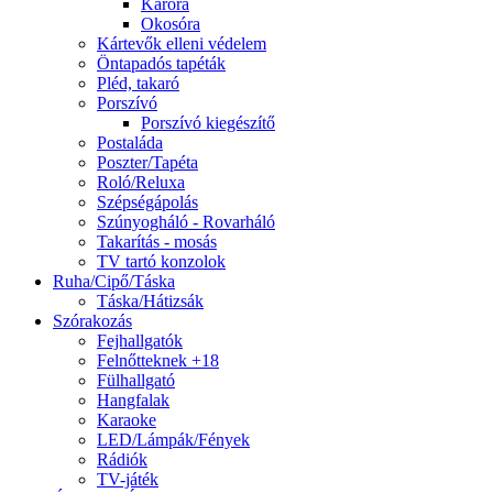
Karóra
Okosóra
Kártevők elleni védelem
Öntapadós tapéták
Pléd, takaró
Porszívó
Porszívó kiegészítő
Postaláda
Poszter/Tapéta
Roló/Reluxa
Szépségápolás
Szúnyogháló - Rovarháló
Takarítás - mosás
TV tartó konzolok
Ruha/Cipő/Táska
Táska/Hátizsák
Szórakozás
Fejhallgatók
Felnőtteknek +18
Fülhallgató
Hangfalak
Karaoke
LED/Lámpák/Fények
Rádiók
TV-játék