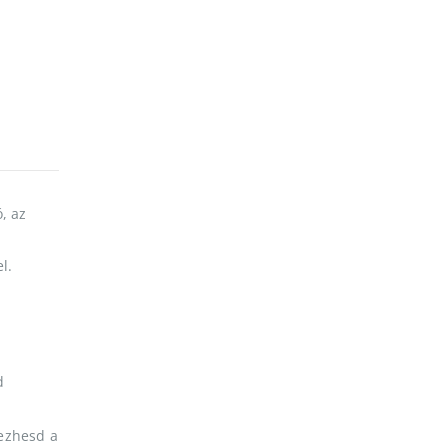
, az
l.
d
vezhesd a