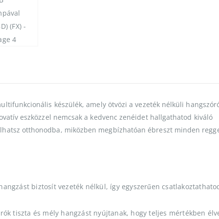
tifunkcionális készülék, amely ötvözi a vezeték nélküli hangszóró
novatív eszközzel nemcsak a kedvenc zenéidet hallgathatod kiváló
lhatsz otthonodba, miközben megbízhatóan ébreszt minden regge
angzást biztosít vezeték nélkül, így egyszerűen csatlakoztathato
rók tiszta és mély hangzást nyújtanak, hogy teljes mértékben él