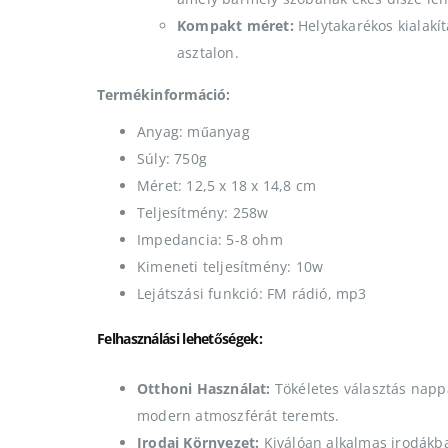
Kompakt méret:
Helytakarékos kialakí
asztalon.
Termékinformáció:
Anyag: műanyag
Súly: 750g
Méret: 12,5 x 18 x 14,8 cm
Teljesítmény: 258w
Impedancia: 5-8 ohm
Kimeneti teljesítmény: 10w
Lejátszási funkció: FM rádió, mp3
Felhasználási lehetőségek:
Otthoni Használat:
Tökéletes választás napp
modern atmoszférát teremts.
Irodai Környezet:
Kiválóan alkalmas irodákb