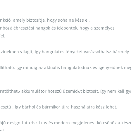
ció, amely biztosítja, hogy soha ne késs el.
önböző ébresztési hangok és időpontok, hogy a személyes
el.
ínekben világít, így hangulatos fényeket varázsolhatsz bármely
lítható, így mindig az aktuális hangulatodnak és igényeidnek me
ratölthető akkumulátor hosszú üzemidőt biztosít, így nem kell g
sztül, így bárhol és bármikor újra használatra kész lehet.
ájú design futurisztikus és modern megjelenést kölcsönöz a kész
et.