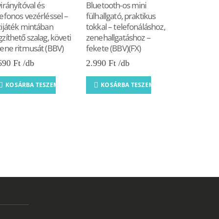
virányítóval és
Bluetooth-os mini
lefonos vezérléssel –
fülhallgató, praktikus
zijáték mintában
tokkal – telefonáláshoz,
SS-530 3in1
gzíthető szalag, követi
zenehallgatáshoz –
lámpa, toll
zene ritmusát (BBV)
fekete (BBV)(FX)
hangszóró 
690
Ft
2.990
Ft
tölthető mu
hajlítható 
KOSÁRBA TESZEM
KOSÁRBA TESZEM
tanulásho
(FX) (BBV)
6.390
Ft
KOSÁRB