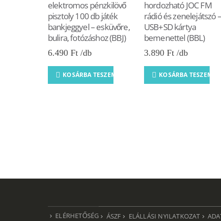
elektromos pénzkilövő
hordozható JOC FM
pisztoly 100 db játék
rádió és zenelejátszó 
bankjeggyel – esküvőre,
USB+SD kártya
bulira, fotózáshoz (BBJ)
bemenettel (BBL)
6.490
Ft
3.890
Ft
KOSÁRBA TESZEM
KOSÁRBA TESZEM
ELÉRHETŐSÉG
ÁSZF
ELÁLLÁSI NYILATKOZAT
ADA