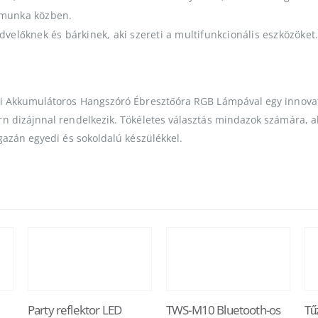
k munka közben.
dvelőknek és bárkinek, aki szereti a multifunkcionális eszközöket
li Akkumulátoros Hangszóró Ébresztőóra RGB Lámpával egy innovat
n dizájnnal rendelkezik. Tökéletes választás mindazok számára, a
gazán egyedi és sokoldalú készülékkel.
Party reflektor LED
TWS-M10 Bluetooth-os
Tű