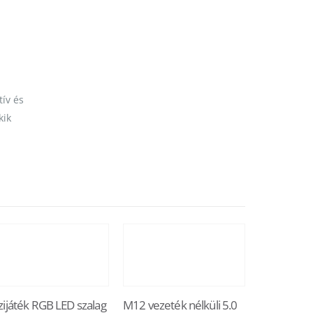
.
ív és
kik
zijáték RGB LED szalag
M12 vezeték nélküli 5.0