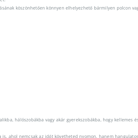
tásának köszönhetően könnyen elhelyezhető bármilyen polcon va
alikba, hálószobákba vagy akár gyerekszobákba, hogy kellemes é
a is, ahol nemcsak az időt követheted nyomon, hanem hangulato