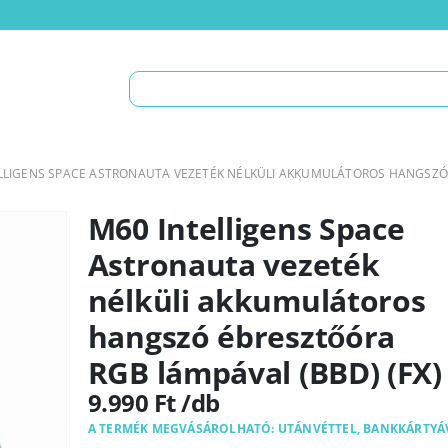
LLIGENS SPACE ASTRONAUTA VEZETÉK NÉLKÜLI AKKUMULÁTOROS HANGSZÓ 
M60 Intelligens Space
Astronauta vezeték
nélküli akkumulátoros
hangszó ébresztőóra
RGB lámpával (BBD) (FX)
9.990
Ft
A TERMÉK MEGVÁSÁROLHATÓ: UTÁNVÉTTEL, BANKKÁRTYÁ