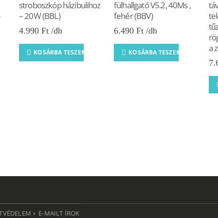
stroboszkóp házibulihoz
fülhallgató V5.2, 40Ms ,
tá
–
– 20W (BBL)
fehér (BBV)
te
tű
4.990
Ft
6.490
Ft
rö
a 
KOSÁRBA TESZEM
KOSÁRBA TESZEM
7.
TVÉDELEM
E-MAILT ÍROK