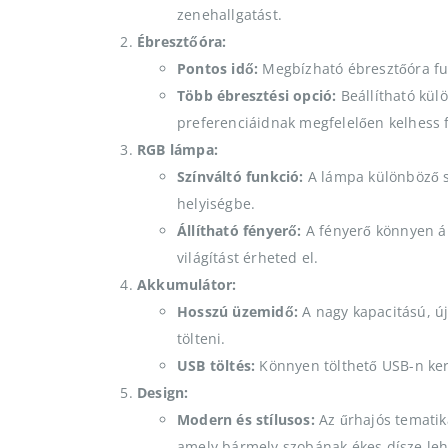
zenehallgatást.
Ébresztőóra:
Pontos idő:
Megbízható ébresztőóra funk
Több ébresztési opció:
Beállítható kül
preferenciáidnak megfelelően kelhess f
RGB lámpa:
Színváltó funkció:
A lámpa különböző sz
helyiségbe.
Állítható fényerő:
A fényerő könnyen ál
világítást érheted el.
Akkumulátor:
Hosszú üzemidő:
A nagy kapacitású, új
tölteni.
USB töltés:
Könnyen tölthető USB-n kere
Design:
Modern és stílusos:
Az űrhajós tematik
amely bármely szobának ékes dísze leh