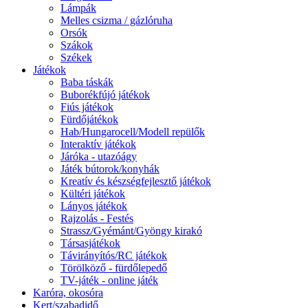
Lámpák
Melles csizma / gázlóruha
Orsók
Szákok
Székek
Játékok
Baba táskák
Buborékfújó játékok
Fiús játékok
Fürdőjátékok
Hab/Hungarocell/Modell repülők
Interaktív játékok
Járóka - utazóágy
Játék bútorok/konyhák
Kreatív és készségfejlesztő játékok
Kültéri játékok
Lányos játékok
Rajzolás - Festés
Strassz/Gyémánt/Gyöngy kirakó
Társasjátékok
Távirányítós/RC játékok
Törölköző - fürdőlepedő
TV-játék - online játék
Karóra, okosóra
Kert/szabadidő