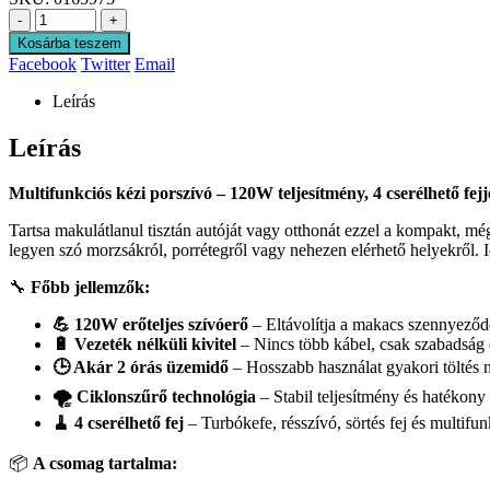
-
+
Kosárba teszem
Facebook
Twitter
Email
Leírás
Leírás
Multifunkciós kézi porszívó – 120W teljesítmény, 4 cserélhető fejje
Tartsa makulátlanul tisztán autóját vagy otthonát ezzel a kompakt, még
legyen szó morzsákról, porrétegről vagy nehezen elérhető helyekről. I
🔧
Főbb jellemzők:
💪 120W erőteljes szívóerő
– Eltávolítja a makacs szennyeződé
🔋 Vezeték nélküli kivitel
– Nincs több kábel, csak szabadság 
🕒 Akár 2 órás üzemidő
– Hosszabb használat gyakori töltés n
🌪️ Ciklonszűrő technológia
– Stabil teljesítmény és hatékony 
🧹 4 cserélhető fej
– Turbókefe, résszívó, sörtés fej és multifu
📦
A csomag tartalma: