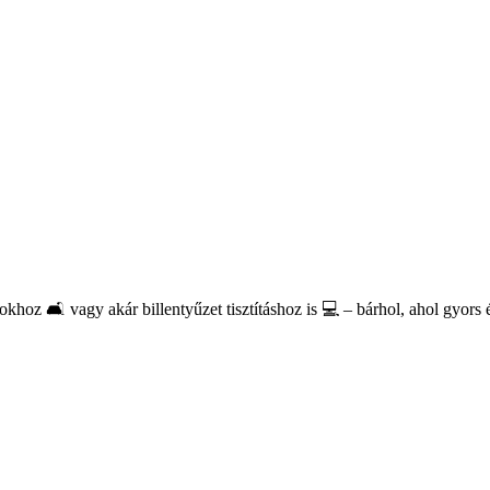
khoz 🛋️ vagy akár billentyűzet tisztításhoz is 💻 – bárhol, ahol gyors é