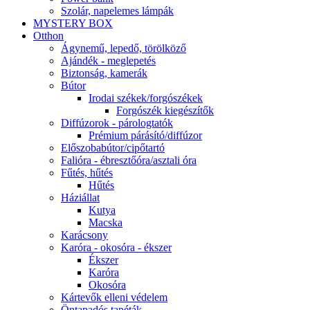
Szolár, napelemes lámpák
MYSTERY BOX
Otthon
Ágynemű, lepedő, törölköző
Ajándék - meglepetés
Biztonság, kamerák
Bútor
Irodai székek/forgószékek
Forgószék kiegészítők
Diffúzorok - párologtatók
Prémium párásító/diffúzor
Előszobabútor/cipőtartó
Falióra - ébresztőóra/asztali óra
Fűtés, hűtés
Hűtés
Háziállat
Kutya
Macska
Karácsony
Karóra - okosóra - ékszer
Ékszer
Karóra
Okosóra
Kártevők elleni védelem
Öntapadós tapéták