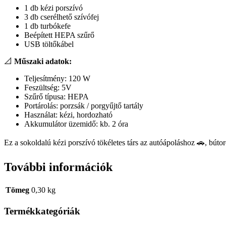
1 db kézi porszívó
3 db cserélhető szívófej
1 db turbókefe
Beépített HEPA szűrő
USB töltőkábel
📐
Műszaki adatok:
Teljesítmény: 120 W
Feszültség: 5V
Szűrő típusa: HEPA
Portárolás: porzsák / porgyűjtő tartály
Használat: kézi, hordozható
Akkumulátor üzemidő: kb. 2 óra
Ez a sokoldalú kézi porszívó tökéletes társ az autóápoláshoz 🚗, bútoro
További információk
Tömeg
0,30 kg
Termékkategóriák