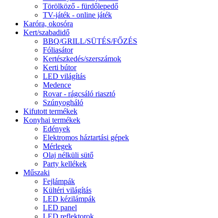
Törölköző - fürdőlepedő
TV-játék - online játék
Karóra, okosóra
Kert/szabadidő
BBQ/GRILL/SÜTÉS/FŐZÉS
Fóliasátor
Kertészkedés/szerszámok
Kerti bútor
LED világítás
Medence
Rovar - rágcsáló riasztó
Szúnyogháló
Kifutott termékek
Konyhai termékek
Edények
Elektromos háztartási gépek
Mérlegek
Olaj nélküli sütő
Party kellékek
Műszaki
Fejlámpák
Kültéri világítás
LED kézilámpák
LED panel
LED reflektorok