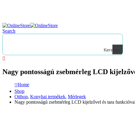
Üdvözli az ONLINESTORE!
|
Bejelentkezés
Search
Keresés
Nagy pontosságú zsebmérleg LCD kijelzővel
Home
Shop
Otthon
,
Konyhai termékek
,
Mérlegek
Nagy pontosságú zsebmérleg LCD kijelzővel és tara funkcióva