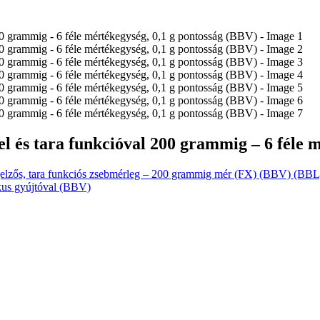
 és tara funkcióval 200 grammig – 6 féle m
jelzős, tara funkciós zsebmérleg – 200 grammig mér (FX) (BBV) (BBL
kus gyújtóval (BBV)