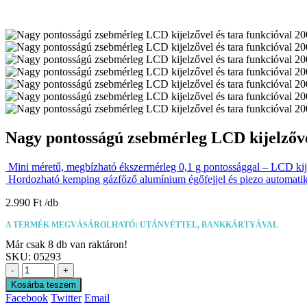
Nagy pontosságú zsebmérleg LCD kijelzővel
Mini méretű, megbízható ékszermérleg 0,1 g pontossággal – LCD ki
Hordozható kemping gázfőző alumínium égőfejjel és piezo automati
2.990
Ft
A TERMÉK MEGVÁSÁROLHATÓ: UTÁNVÉTTEL, BANKKÁRTYÁVAL
Már csak 8 db van raktáron!
SKU:
05293
-
+
Kosárba teszem
Facebook
Twitter
Email