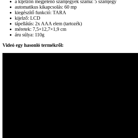
a kijelzőn megjelenő számjegyek száma: 5 számjegy
automatikus kikapcsolás: 60 mp
kiegészítő funkció: TARA
kijelző: LCD
tápellátás: 2x AAA elem (tartozék)
méretek: 7,5×12,7×1,9 cm
áru súlya: 110g
Videó egy hasonló termékről: