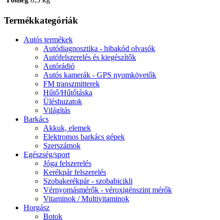
Termékkategóriák
Autós termékek
Autódiagnosztika - hibakód olvasók
Autófelszerelés és kiegészítők
Autórádió
Autós kamerák - GPS nyomkövetők
FM transzmitterek
Hűtő/Hűtőtáska
Üléshuzatok
Világítás
Barkács
Akkuk, elemek
Elektromos barkács gépek
Szerszámok
Egészség/sport
Jóga felszerelés
Kerékpár felszerelés
Szobakerékpár - szobabicikli
Vérnyomásmérők - véroxigénszint mérők
Vitaminok / Multivitaminok
Horgász
Botok