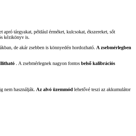
apró tárgyakat, például érméket, kulcsokat, ékszereket, sőt
ós kézikönyv is.
zsákban, de akár zsebben is könnyedén hordozható.
A zsebmérlegben
lítható
. A zsebmérlegnek nagyon fontos
belső kalibrációs
cig nem használják.
Az alvó üzemmód
lehetővé teszi az akkumulátor