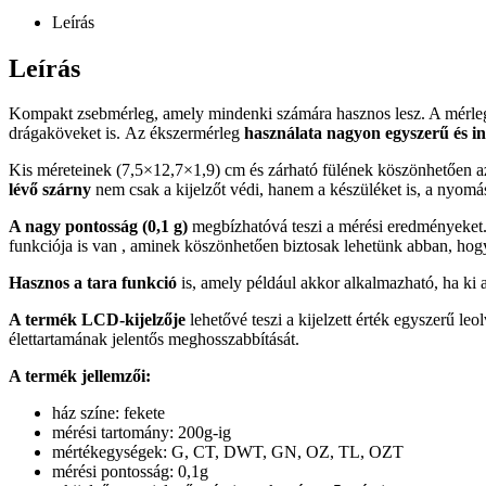
Leírás
Leírás
Kompakt zsebmérleg, amely mindenki számára hasznos lesz. A mérle
drágaköveket is. Az ékszermérleg
használata nagyon egyszerű és in
Kis méreteinek (7,5×12,7×1,9) cm és zárható fülének köszönhetően a
lévő szárny
nem csak a kijelzőt védi, hanem a készüléket is, a nyomás 
A nagy pontosság (0,1 g)
megbízhatóvá teszi a mérési eredményeket
funkciója is van , aminek köszönhetően biztosak lehetünk abban, hogy
Hasznos a tara funkció
is, amely például akkor alkalmazható, ha ki 
A termék LCD-kijelzője
lehetővé teszi a kijelzett érték egyszerű l
élettartamának jelentős meghosszabbítását.
A termék jellemzői:
ház színe: fekete
mérési tartomány: 200g-ig
mértékegységek: G, CT, DWT, GN, OZ, TL, OZT
mérési pontosság: 0,1g