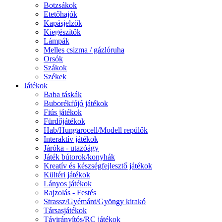
Botzsákok
Etetőhajók
Kapásjelzők
Kiegészítők
Lámpák
Melles csizma / gázlóruha
Orsók
Szákok
Székek
Játékok
Baba táskák
Buborékfújó játékok
Fiús játékok
Fürdőjátékok
Hab/Hungarocell/Modell repülők
Interaktív játékok
Járóka - utazóágy
Játék bútorok/konyhák
Kreatív és készségfejlesztő játékok
Kültéri játékok
Lányos játékok
Rajzolás - Festés
Strassz/Gyémánt/Gyöngy kirakó
Társasjátékok
Távirányítós/RC játékok