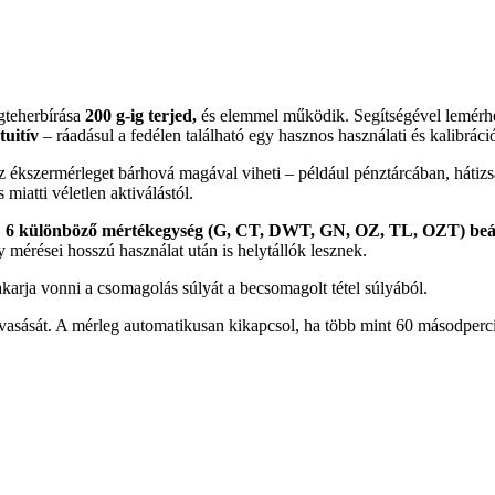
gteherbírása
2
00 g-ig terjed,
és elemmel működik. Segítségével lemérhet 
tuitív
– ráadásul a fedélen található egy hasznos használati és kalibráci
z ékszermérleget bárhová magával viheti – például pénztárcában, háti
miatti véletlen aktiválástól.
.
6 különböző mértékegység (G, CT, DWT, GN, OZ, TL, OZT) beál
 mérései hosszú használat után is helytállók lesznek.
akarja vonni a csomagolás súlyát a becsomagolt tétel súlyából.
eolvasását. A mérleg automatikusan kikapcsol, ha több mint 60 másodper