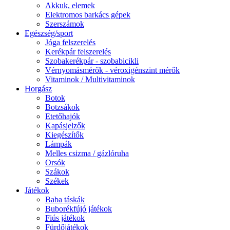
Akkuk, elemek
Elektromos barkács gépek
Szerszámok
Egészség/sport
Jóga felszerelés
Kerékpár felszerelés
Szobakerékpár - szobabicikli
Vérnyomásmérők - véroxigénszint mérők
Vitaminok / Multivitaminok
Horgász
Botok
Botzsákok
Etetőhajók
Kapásjelzők
Kiegészítők
Lámpák
Melles csizma / gázlóruha
Orsók
Szákok
Székek
Játékok
Baba táskák
Buborékfújó játékok
Fiús játékok
Fürdőjátékok