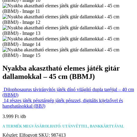
Nyakba akasztható elemes játék gitár
dallamokkal – 45 cm (BBMJ)
Dilophosaurus távirányítós játék dínó világító dupla taréjjal – 40 cm
(BBMJ)
14 részes játék pénztárgép játék pénzzel, digitális kijelzővel és
hanghatásokkal (BBJ)
3.999
Ft
A TERMÉK MEGVÁSÁROLHATÓ: UTÁNVÉTTEL, BANKKÁRTYÁVAL
Készlet:
Elfogyott
SKU:
987413