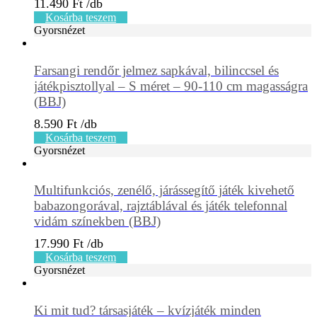
11.490
Ft
Kosárba teszem
Gyorsnézet
Farsangi rendőr jelmez sapkával, bilinccsel és
játékpisztollyal – S méret – 90-110 cm magasságra
(BBJ)
8.590
Ft
Kosárba teszem
Gyorsnézet
Multifunkciós, zenélő, járássegítő játék kivehető
babazongorával, rajztáblával és játék telefonnal
vidám színekben (BBJ)
17.990
Ft
Kosárba teszem
Gyorsnézet
Ki mit tud? társasjáték – kvízjáték minden