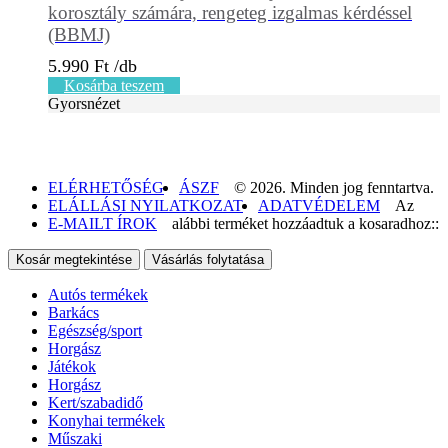
korosztály számára, rengeteg izgalmas kérdéssel
(BBMJ)
5.990
Ft
Kosárba teszem
Gyorsnézet
ELÉRHETŐSÉG
ÁSZF
© 2026. Minden jog fenntartva.
ELÁLLÁSI NYILATKOZAT
ADATVÉDELEM
Az
E-MAILT ÍROK
alábbi terméket hozzáadtuk a kosaradhoz::
Kosár megtekintése
Vásárlás folytatása
Autós termékek
Barkács
Egészség/sport
Horgász
Játékok
Horgász
Kert/szabadidő
Konyhai termékek
Műszaki