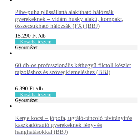
Pihe-puha plüssállattá alakítható hálózsák
gyerekeknek – vidám husky alakú, kompakt,
összecsukható hálózsák (FX) (BBJ)
15.290
Ft
Kosárba teszem
Gyorsnézet
60 db-os professzionális kéthegyű filctoll készlet
rajzoláshoz és szövegkiemeléshez (BBJ)
6.390
Ft
Kosárba teszem
Gyorsnézet
Kerge kocsi – jópofa, ugráló-táncoló távirányítós
kaszkadőrautó gyerekeknek fény- és
hanghatásokkal (BBJ)