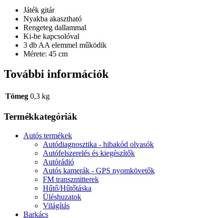
Játék gitár
Nyakba akasztható
Rengeteg dallammal
Ki-be kapcsolóval
3 db AA elemmel működik
Mérete: 45 cm
További információk
Tömeg
0,3 kg
Termékkategóriák
Autós termékek
Autódiagnosztika - hibakód olvasók
Autófelszerelés és kiegészítők
Autórádió
Autós kamerák - GPS nyomkövetők
FM transzmitterek
Hűtő/Hűtőtáska
Üléshuzatok
Világítás
Barkács