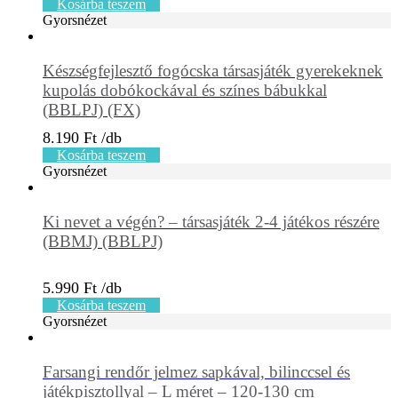
Kosárba teszem
Gyorsnézet
Készségfejlesztő fogócska társasjáték gyerekeknek
kupolás dobókockával és színes bábukkal
(BBLPJ) (FX)
8.190
Ft
Kosárba teszem
Gyorsnézet
Ki nevet a végén? – társasjáték 2-4 játékos részére
(BBMJ) (BBLPJ)
5.990
Ft
Kosárba teszem
Gyorsnézet
Farsangi rendőr jelmez sapkával, bilinccsel és
játékpisztollyal – L méret – 120-130 cm