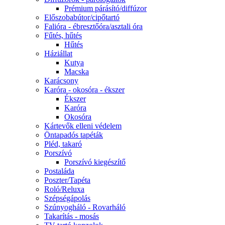
Prémium párásító/diffúzor
Előszobabútor/cipőtartó
Falióra - ébresztőóra/asztali óra
Fűtés, hűtés
Hűtés
Háziállat
Kutya
Macska
Karácsony
Karóra - okosóra - ékszer
Ékszer
Karóra
Okosóra
Kártevők elleni védelem
Öntapadós tapéták
Pléd, takaró
Porszívó
Porszívó kiegészítő
Postaláda
Poszter/Tapéta
Roló/Reluxa
Szépségápolás
Szúnyogháló - Rovarháló
Takarítás - mosás