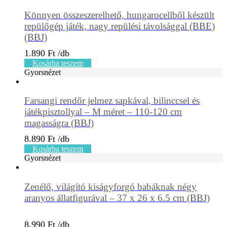
Könnyen összeszerelhető, hungarocellből készült
repülőgép játék, nagy repülési távolsággal (BBE)
(BBJ)
1.890
Ft
Kosárba teszem
Gyorsnézet
Farsangi rendőr jelmez sapkával, bilinccsel és
játékpisztollyal – M méret – 110-120 cm
magasságra (BBJ)
8.890
Ft
Kosárba teszem
Gyorsnézet
Zenélő, világító kiságyforgó babáknak négy
aranyos állatfigurával – 37 x 26 x 6.5 cm (BBJ)
8.990
Ft