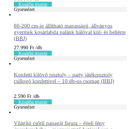
Kosárba teszem
Gyorsnézet
80-200 cm-ig állítható magasságú, állványos
gyermek kosárlabda palánk hálóval kül- és beltérre
(BBJ)
27.990
Ft
Kosárba teszem
Gyorsnézet
Konfetti kilövő pisztoly – party játékpisztoly
csillogó konfettivel – 10 db-os csomag (BBJ)
2.590
Ft
Kosárba teszem
Gyorsnézet
Világító csőrű papagáj figura – éjjeli fény