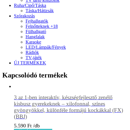
TV tartó konzolok
Ruha/Cipő/Táska
Táska/Hátizsák
Szórakozás
Fejhallgatók
Felnőtteknek +18
Fülhallgató
Hangfalak
Karaoke
LED/Lámpák/Fények
Rádiók
TV-játék
ÚJ TERMÉKEK
Kapcsolódó termékek
3 az 1-ben interaktív, készségfejlesztő zenélő
kisbusz gyerekeknek – xilofonnal, színes
gyöngyökkel, különféle formájú kockákkal (FX)
(BBJ)
5.590
Ft