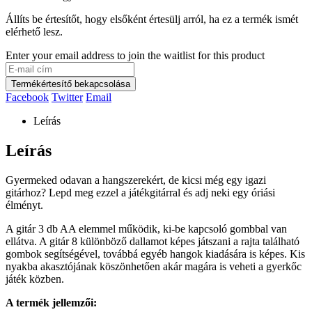
Állíts be értesítőt, hogy elsőként értesülj arról, ha ez a termék ismét
elérhető lesz.
Enter your email address to join the waitlist for this product
Termékértesítő bekapcsolása
Facebook
Twitter
Email
Leírás
Leírás
Gyermeked odavan a hangszerekért, de kicsi még egy igazi
gitárhoz? Lepd meg ezzel a játékgitárral és adj neki egy óriási
élményt.
A gitár 3 db AA elemmel működik, ki-be kapcsoló gombbal van
ellátva. A gitár 8 különböző dallamot képes játszani a rajta található
gombok segítségével, továbbá egyéb hangok kiadására is képes. Kis
nyakba akasztójának köszönhetően akár magára is veheti a gyerkőc
játék közben.
A termék jellemzői: