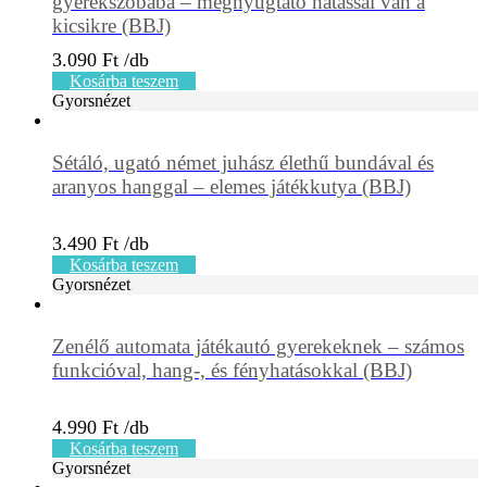
gyerekszobába – megnyugtató hatással van a
kicsikre (BBJ)
3.090
Ft
Kosárba teszem
Gyorsnézet
Sétáló, ugató német juhász élethű bundával és
aranyos hanggal – elemes játékkutya (BBJ)
3.490
Ft
Kosárba teszem
Gyorsnézet
Zenélő automata játékautó gyerekeknek – számos
funkcióval, hang-, és fényhatásokkal (BBJ)
4.990
Ft
Kosárba teszem
Gyorsnézet