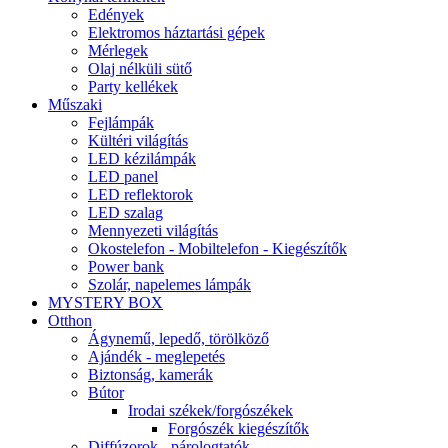
Edények
Elektromos háztartási gépek
Mérlegek
Olaj nélküli sütő
Party kellékek
Műszaki
Fejlámpák
Kültéri világítás
LED kézilámpák
LED panel
LED reflektorok
LED szalag
Mennyezeti világítás
Okostelefon - Mobiltelefon - Kiegészítők
Power bank
Szolár, napelemes lámpák
MYSTERY BOX
Otthon
Ágynemű, lepedő, törölköző
Ajándék - meglepetés
Biztonság, kamerák
Bútor
Irodai székek/forgószékek
Forgószék kiegészítők
Diffúzorok - párologtatók