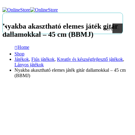
Nyakba akasztható elemes játék gitár
Keresés
dallamokkal – 45 cm (BBMJ)
Home
Shop
Játékok
,
Fiús játékok
,
Kreatív és készségfejlesztő játékok
,
Lányos játékok
Nyakba akasztható elemes játék gitár dallamokkal – 45 cm
(BBMJ)