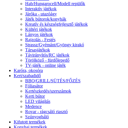
Hab/Hungarocell/Modell repülők
Interaktív játékok
Járóka - utazóágy
Játék bútorok/konyhák
Kreatív és készségfejlesztő játékok
Kültéri játékok
Lányos játékok
Rajzolás - Festés
Strassz/Gyémánt/Gyöngy kirakó
Társasjátékok
Távirányítós/RC játékok
Törölköző - fürdőlepedő
TV-játék - online játék
Karóra, okosóra
Kert/szabadidő
BBQ/GRILL/SÜTÉS/FŐZÉS
Fóliasátor
Kertészkedés/szerszámok
Kerti bútor
LED világítás
Medence
Rovar - rágcsáló riasztó
Szúnyogháló
Kifutott termékek
Konyhai termékek