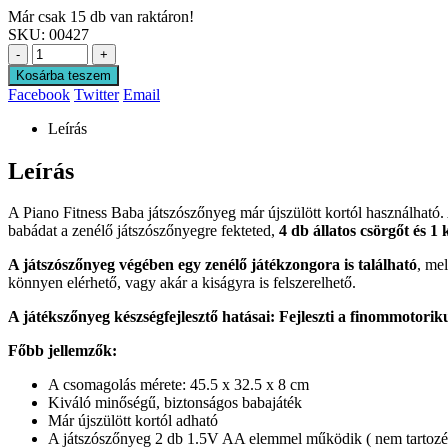
Már csak 15 db van raktáron!
SKU:
00427
-
+
Kosárba teszem
Facebook
Twitter
Email
Leírás
Leírás
A Piano Fitness Baba játszószőnyeg már újszülött kortól használható.
babádat a zenélő játszószőnyegre fekteted,
4 db állatos csörgőt és 1 
A játszószőnyeg végében egy zenélő játékzongora is található
, me
könnyen elérhető, vagy akár a kiságyra is felszerelhető.
A játékszőnyeg készségfejlesztő hatásai: Fejleszti a finommotorik
Főbb jellemzők:
A csomagolás mérete: 45.5 x 32.5 x 8 cm
Kiváló minőségű, biztonságos babajáték
Már újszülött kortól adható
A játszószőnyeg 2 db 1.5V AA elemmel működik ( nem tartozé