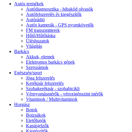
Autós termékek
Autódiagnosztika - hibakód olvasók
Autófelszerelés és kiegészítők
Autórádió
Autós kamerák - GPS nyomkövetők
FM transzmitterek
Hűtő/Hűtőtáska
Üléshuzatok
Világítás
Barkács
Akkuk, elemek
Elektromos barkács gépek
Szerszámok
Egészség/sport
Jóga felszerelés
Kerékpár felszerelés
Szobakerékpár - szobabicikli
Vérnyomásmérők - véroxigénszint mérők
Vitaminok / Multivitaminok
Horgász
Botok
Botzsákok
Etetőhajók
Kapásjelzők
Kiegészítők