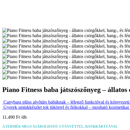
Piano Fitness baba játszószőnyeg – állatos 
Capybara plüss alvótárs babáknak – lélegző funkcióval és környezeti
Gyerek sminkkészlet tok tükörrel és fiókokkal – mosható kozmetikai
11.490
Ft
A TERMÉK MEGVÁSÁROLHATÓ: UTÁNVÉTTEL, BANKKÁRTYÁVAL