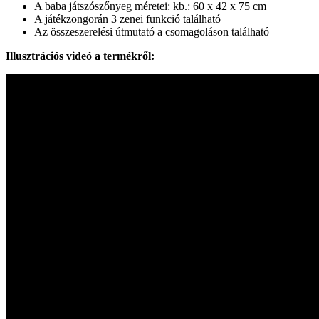
A baba játszószőnyeg méretei: kb.: 60 x 42 x 75 cm
A játékzongorán 3 zenei funkció található
Az összeszerelési útmutató a csomagoláson található
Illusztrációs videó a termékről: