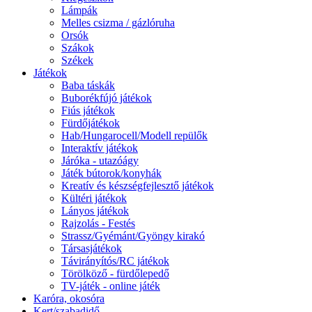
Lámpák
Melles csizma / gázlóruha
Orsók
Szákok
Székek
Játékok
Baba táskák
Buborékfújó játékok
Fiús játékok
Fürdőjátékok
Hab/Hungarocell/Modell repülők
Interaktív játékok
Járóka - utazóágy
Játék bútorok/konyhák
Kreatív és készségfejlesztő játékok
Kültéri játékok
Lányos játékok
Rajzolás - Festés
Strassz/Gyémánt/Gyöngy kirakó
Társasjátékok
Távirányítós/RC játékok
Törölköző - fürdőlepedő
TV-játék - online játék
Karóra, okosóra
Kert/szabadidő