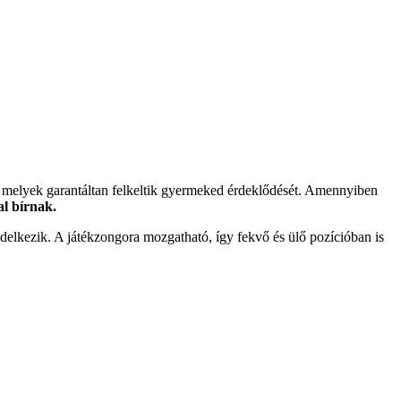
k, melyek garantáltan felkeltik gyermeked érdeklődését. Amennyiben
al bírnak.
ndelkezik. A játékzongora mozgatható, így fekvő és ülő pozícióban is