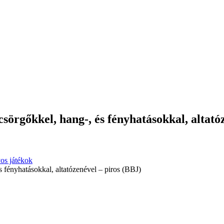
csörgőkkel, hang-, és fényhatásokkal, altató
os játékok
s fényhatásokkal, altatózenével – piros (BBJ)