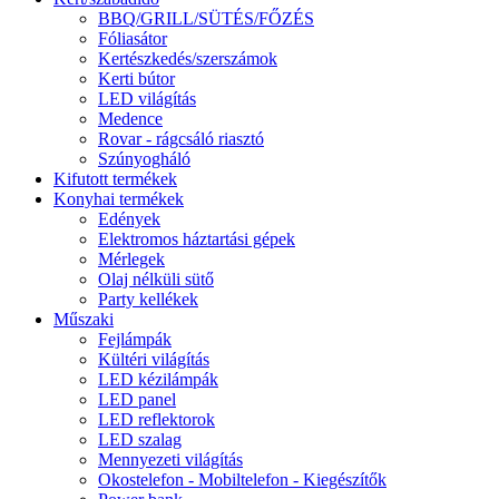
BBQ/GRILL/SÜTÉS/FŐZÉS
Fóliasátor
Kertészkedés/szerszámok
Kerti bútor
LED világítás
Medence
Rovar - rágcsáló riasztó
Szúnyogháló
Kifutott termékek
Konyhai termékek
Edények
Elektromos háztartási gépek
Mérlegek
Olaj nélküli sütő
Party kellékek
Műszaki
Fejlámpák
Kültéri világítás
LED kézilámpák
LED panel
LED reflektorok
LED szalag
Mennyezeti világítás
Okostelefon - Mobiltelefon - Kiegészítők