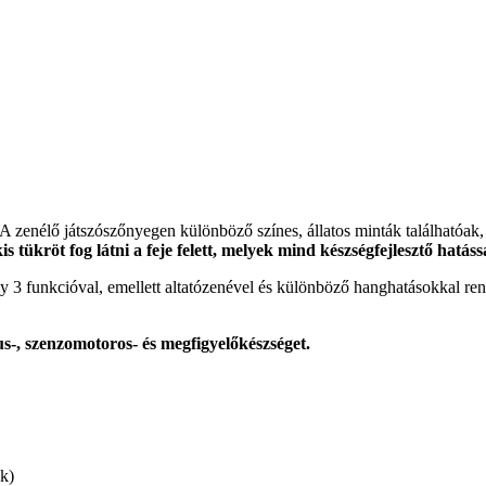
 A zenélő játszószőnyegen különböző színes, állatos minták találhatóa
kis tükröt fog látni a feje felett, melyek mind készségfejlesztő hatáss
ly 3 funkcióval, emellett altatózenével és különböző hanghatásokkal re
us-, szenzomotoros- és megfigyelőkészséget.
k)