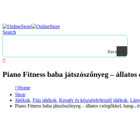
Üdvözli az ONLINESTORE!
|
Bejelentkezés
Search
Keresés
Piano Fitness baba játszószőnyeg – állatos 
Home
Shop
Játékok
,
Fiús játékok
,
Kreatív és készségfejlesztő játékok
,
Lány
Piano Fitness baba játszószőnyeg – állatos csörgőkkel, hang-, é