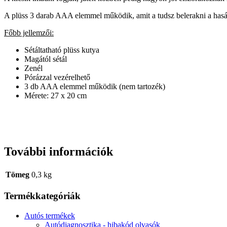
A plüss 3 darab AAA elemmel működik, amit a tudsz belerakni a hasán.
Főbb jellemzői:
Sétáltatható plüss kutya
Magától sétál
Zenél
Pórázzal vezérelhető
3 db AAA elemmel működik (nem tartozék)
Mérete: 27 x 20 cm
További információk
Tömeg
0,3 kg
Termékkategóriák
Autós termékek
Autódiagnosztika - hibakód olvasók