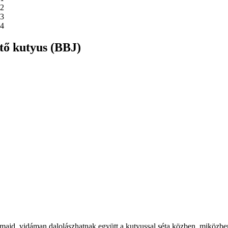
ető kutyus (BBJ)
 majd, vidáman dalolászhatnak együtt a kutyussal séta közben, miközbe