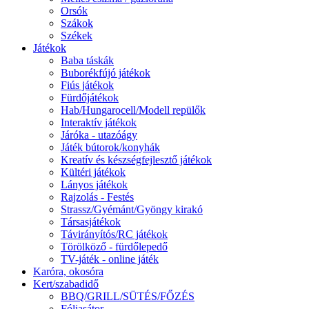
Orsók
Szákok
Székek
Játékok
Baba táskák
Buborékfújó játékok
Fiús játékok
Fürdőjátékok
Hab/Hungarocell/Modell repülők
Interaktív játékok
Járóka - utazóágy
Játék bútorok/konyhák
Kreatív és készségfejlesztő játékok
Kültéri játékok
Lányos játékok
Rajzolás - Festés
Strassz/Gyémánt/Gyöngy kirakó
Társasjátékok
Távirányítós/RC játékok
Törölköző - fürdőlepedő
TV-játék - online játék
Karóra, okosóra
Kert/szabadidő
BBQ/GRILL/SÜTÉS/FŐZÉS
Fóliasátor