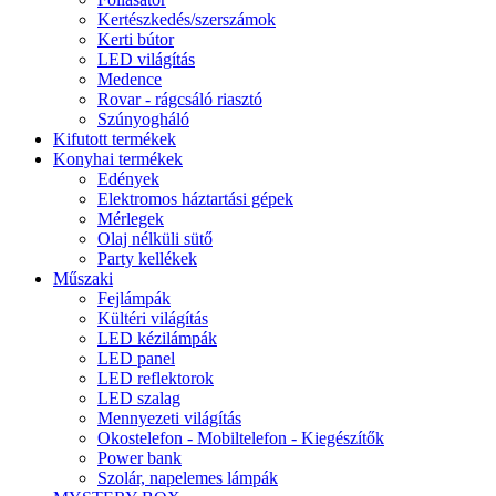
Kertészkedés/szerszámok
Kerti bútor
LED világítás
Medence
Rovar - rágcsáló riasztó
Szúnyogháló
Kifutott termékek
Konyhai termékek
Edények
Elektromos háztartási gépek
Mérlegek
Olaj nélküli sütő
Party kellékek
Műszaki
Fejlámpák
Kültéri világítás
LED kézilámpák
LED panel
LED reflektorok
LED szalag
Mennyezeti világítás
Okostelefon - Mobiltelefon - Kiegészítők
Power bank
Szolár, napelemes lámpák