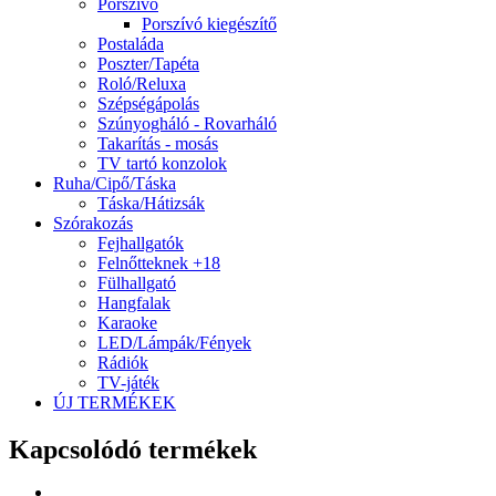
Porszívó
Porszívó kiegészítő
Postaláda
Poszter/Tapéta
Roló/Reluxa
Szépségápolás
Szúnyogháló - Rovarháló
Takarítás - mosás
TV tartó konzolok
Ruha/Cipő/Táska
Táska/Hátizsák
Szórakozás
Fejhallgatók
Felnőtteknek +18
Fülhallgató
Hangfalak
Karaoke
LED/Lámpák/Fények
Rádiók
TV-játék
ÚJ TERMÉKEK
Kapcsolódó termékek