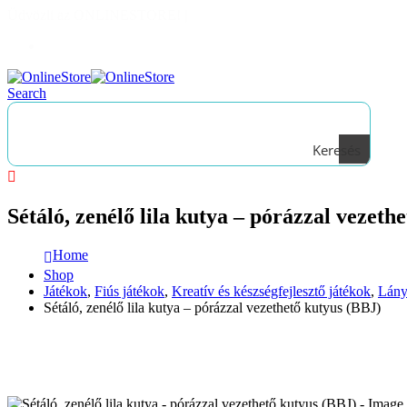
Üdvözli az ONLINESTORE!
|
Bejelentkezés
Search
Keresés
Sétáló, zenélő lila kutya – pórázzal vezeth
Home
Shop
Játékok
,
Fiús játékok
,
Kreatív és készségfejlesztő játékok
,
Lány
Sétáló, zenélő lila kutya – pórázzal vezethető kutyus (BBJ)