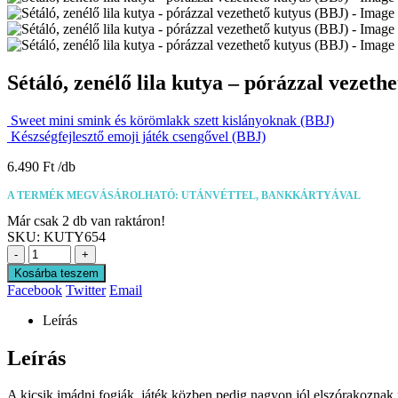
Sétáló, zenélő lila kutya – pórázzal vezeth
Sweet mini smink és körömlakk szett kislányoknak (BBJ)
Készségfejlesztő emoji játék csengővel (BBJ)
6.490
Ft
A TERMÉK MEGVÁSÁROLHATÓ: UTÁNVÉTTEL, BANKKÁRTYÁVAL
Már csak 2 db van raktáron!
SKU:
KUTY654
-
+
Kosárba teszem
Facebook
Twitter
Email
Leírás
Leírás
A kicsik imádni fogják, játék közben pedig nagyon jól elszórakoznak