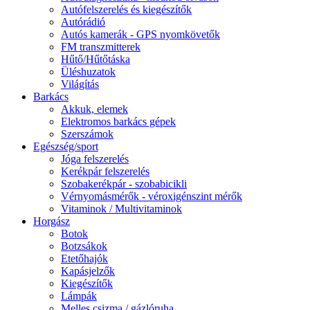
Autófelszerelés és kiegészítők
Autórádió
Autós kamerák - GPS nyomkövetők
FM transzmitterek
Hűtő/Hűtőtáska
Üléshuzatok
Világítás
Barkács
Akkuk, elemek
Elektromos barkács gépek
Szerszámok
Egészség/sport
Jóga felszerelés
Kerékpár felszerelés
Szobakerékpár - szobabicikli
Vérnyomásmérők - véroxigénszint mérők
Vitaminok / Multivitaminok
Horgász
Botok
Botzsákok
Etetőhajók
Kapásjelzők
Kiegészítők
Lámpák
Melles csizma / gázlóruha