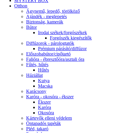
MYSTERY BOX
Otthon
Ágynemű, lepedő, törölköző
Ajándék - meglepetés
Biztonság, kamerák
Bútor
Irodai székek/forgószékek
Forgószék kiegészítők
Diffúzorok - párologtatók
Prémium párásító/diffúzor
Előszobabútor/cipőtartó
Falióra - ébresztőóra/asztali óra
Fűtés, hűtés
Hűtés
Háziállat
Kutya
Macska
Karácsony
Karóra - okosóra - ékszer
Ékszer
Karóra
Okosóra
Kártevők elleni védelem
Öntapadós tapéták
Pléd, takaró