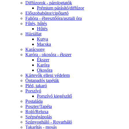
Diffúzorok - párologtatók
Prémium párásító/diffúzor
Előszobabútor/cipőtartó
Falióra - ébresztőóra/asztali óra
Fűtés, hűtés
Hűtés
Háziállat
Kutya
Macska
Karácsony
Karóra - okosóra - ékszer
Ékszer
Karóra
Okosóra
Kártevők elleni védelem
Öntapadós tapéták
Pléd, takaró
Porszívó
Porszívó kiegészítő
Postaláda
Poszter/Tapéta
Roló/Reluxa
Szépségápolás
Szúnyogháló - Rovarháló
Takarítás - mosás