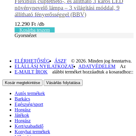
Flexibilis csíptethető-, és állítható 3 karos LED
növénynevelő lámpa – 3 világítási móddal, 9
állítható fényerősséggel (BBV)
12.290
Ft
Kosárba teszem
Gyorsnézet
ELÉRHETŐSÉG
ÁSZF
© 2026. Minden jog fenntartva.
ELÁLLÁSI NYILATKOZAT
ADATVÉDELEM
Az
E-MAILT ÍROK
alábbi terméket hozzáadtuk a kosaradhoz::
Kosár megtekintése
Vásárlás folytatása
Autós termékek
Barkács
Egészség/sport
Horgász
Játékok
Horgász
Kert/szabadidő
Konyhai termékek