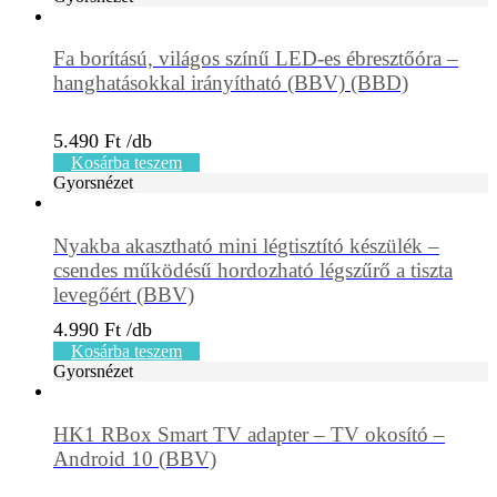
Fa borítású, világos színű LED-es ébresztőóra –
hanghatásokkal irányítható (BBV) (BBD)
5.490
Ft
Kosárba teszem
Gyorsnézet
Nyakba akasztható mini légtisztító készülék –
csendes működésű hordozható légszűrő a tiszta
levegőért (BBV)
4.990
Ft
Kosárba teszem
Gyorsnézet
HK1 RBox Smart TV adapter – TV okosító –
Android 10 (BBV)