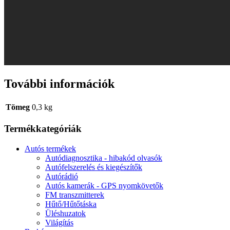
További információk
Tömeg
0,3 kg
Termékkategóriák
Autós termékek
Autódiagnosztika - hibakód olvasók
Autófelszerelés és kiegészítők
Autórádió
Autós kamerák - GPS nyomkövetők
FM transzmitterek
Hűtő/Hűtőtáska
Üléshuzatok
Világítás