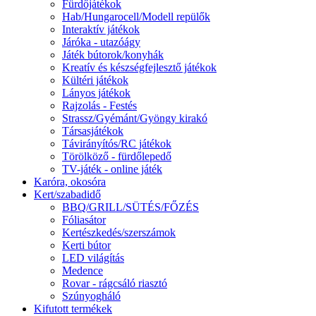
Fürdőjátékok
Hab/Hungarocell/Modell repülők
Interaktív játékok
Járóka - utazóágy
Játék bútorok/konyhák
Kreatív és készségfejlesztő játékok
Kültéri játékok
Lányos játékok
Rajzolás - Festés
Strassz/Gyémánt/Gyöngy kirakó
Társasjátékok
Távirányítós/RC játékok
Törölköző - fürdőlepedő
TV-játék - online játék
Karóra, okosóra
Kert/szabadidő
BBQ/GRILL/SÜTÉS/FŐZÉS
Fóliasátor
Kertészkedés/szerszámok
Kerti bútor
LED világítás
Medence
Rovar - rágcsáló riasztó
Szúnyogháló
Kifutott termékek