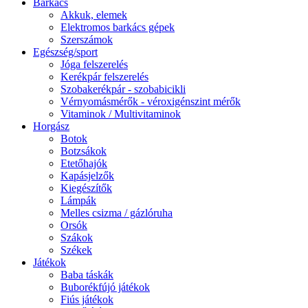
Barkács
Akkuk, elemek
Elektromos barkács gépek
Szerszámok
Egészség/sport
Jóga felszerelés
Kerékpár felszerelés
Szobakerékpár - szobabicikli
Vérnyomásmérők - véroxigénszint mérők
Vitaminok / Multivitaminok
Horgász
Botok
Botzsákok
Etetőhajók
Kapásjelzők
Kiegészítők
Lámpák
Melles csizma / gázlóruha
Orsók
Szákok
Székek
Játékok
Baba táskák
Buborékfújó játékok
Fiús játékok