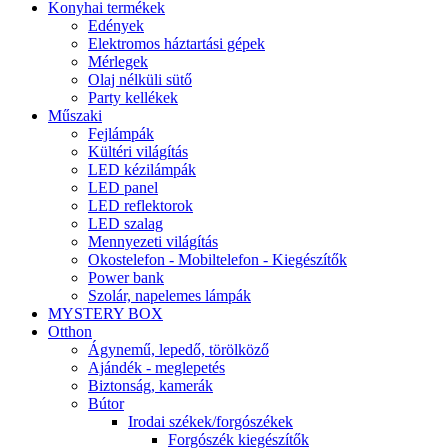
Konyhai termékek
Edények
Elektromos háztartási gépek
Mérlegek
Olaj nélküli sütő
Party kellékek
Műszaki
Fejlámpák
Kültéri világítás
LED kézilámpák
LED panel
LED reflektorok
LED szalag
Mennyezeti világítás
Okostelefon - Mobiltelefon - Kiegészítők
Power bank
Szolár, napelemes lámpák
MYSTERY BOX
Otthon
Ágynemű, lepedő, törölköző
Ajándék - meglepetés
Biztonság, kamerák
Bútor
Irodai székek/forgószékek
Forgószék kiegészítők