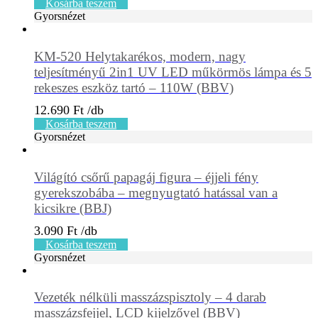
Kosárba teszem
Gyorsnézet
KM-520 Helytakarékos, modern, nagy
teljesítményű 2in1 UV LED műkörmös lámpa és 5
rekeszes eszköz tartó – 110W (BBV)
12.690
Ft
Kosárba teszem
Gyorsnézet
Világító csőrű papagáj figura – éjjeli fény
gyerekszobába – megnyugtató hatással van a
kicsikre (BBJ)
3.090
Ft
Kosárba teszem
Gyorsnézet
Vezeték nélküli masszázspisztoly – 4 darab
masszázsfejjel, LCD kijelzővel (BBV)