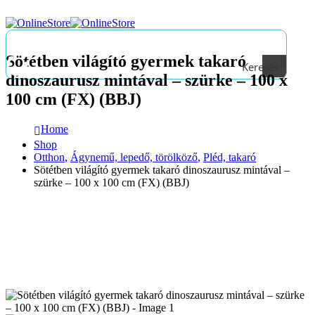
Sötétben világító gyermek takaró
Keresés
dinoszaurusz mintával – szürke – 100 x
100 cm (FX) (BBJ)
Home
Shop
Otthon
,
Ágynemű, lepedő, törölköző
,
Pléd, takaró
Sötétben világító gyermek takaró dinoszaurusz mintával –
szürke – 100 x 100 cm (FX) (BBJ)