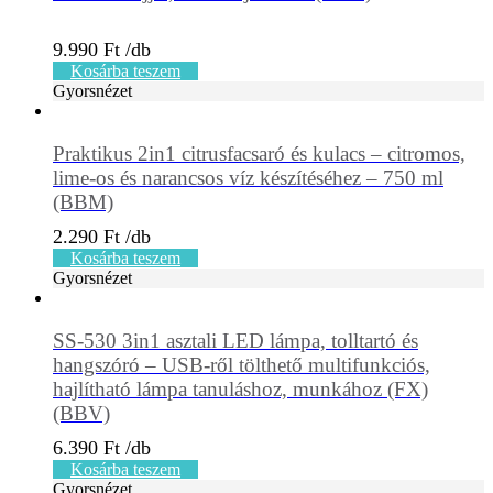
9.990
Ft
Kosárba teszem
Gyorsnézet
Praktikus 2in1 citrusfacsaró és kulacs – citromos,
lime-os és narancsos víz készítéséhez – 750 ml
(BBM)
2.290
Ft
Kosárba teszem
Gyorsnézet
SS-530 3in1 asztali LED lámpa, tolltartó és
hangszóró – USB-ről tölthető multifunkciós,
hajlítható lámpa tanuláshoz, munkához (FX)
(BBV)
6.390
Ft
Kosárba teszem
Gyorsnézet