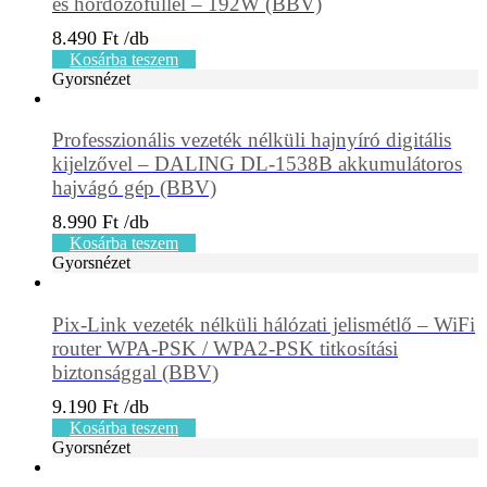
és hordozófüllel – 192W (BBV)
8.490
Ft
Kosárba teszem
Gyorsnézet
Professzionális vezeték nélküli hajnyíró digitális
kijelzővel – DALING DL-1538B akkumulátoros
hajvágó gép (BBV)
8.990
Ft
Kosárba teszem
Gyorsnézet
Pix-Link vezeték nélküli hálózati jelismétlő – WiFi
router WPA-PSK / WPA2-PSK titkosítási
biztonsággal (BBV)
9.190
Ft
Kosárba teszem
Gyorsnézet