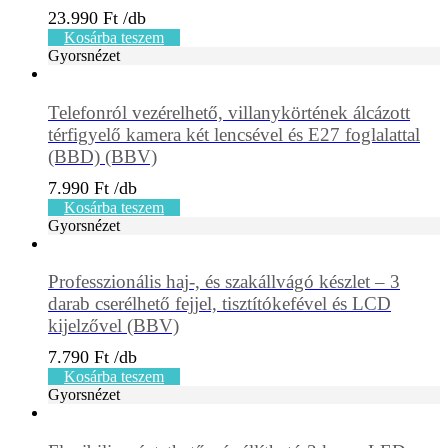
23.990
Ft
Kosárba teszem
Gyorsnézet
Telefonról vezérelhető, villanykörtének álcázott
térfigyelő kamera két lencsével és E27 foglalattal
(BBD) (BBV)
7.990
Ft
Kosárba teszem
Gyorsnézet
Professzionális haj-, és szakállvágó készlet – 3
darab cserélhető fejjel, tisztítókefével és LCD
kijelzővel (BBV)
7.790
Ft
Kosárba teszem
Gyorsnézet