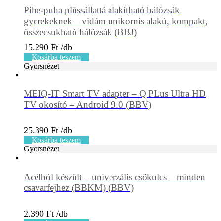
Pihe-puha plüssállattá alakítható hálózsák
gyerekeknek – vidám unikornis alakú, kompakt,
összecsukható hálózsák (BBJ)
15.290
Ft
Kosárba teszem
Gyorsnézet
MEIQ-IT Smart TV adapter – Q PLus Ultra HD
TV okosító – Android 9.0 (BBV)
25.390
Ft
Kosárba teszem
Gyorsnézet
Acélból készült – univerzális csőkulcs – minden
csavarfejhez (BBKM) (BBV)
2.390
Ft