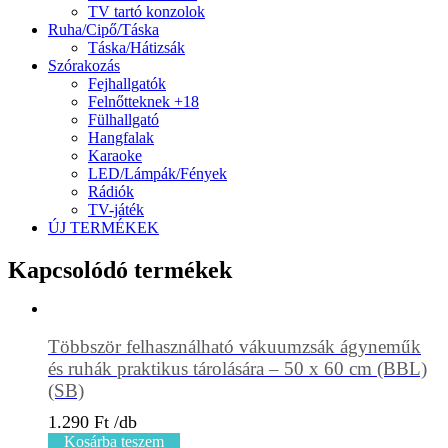
TV tartó konzolok
Ruha/Cipő/Táska
Táska/Hátizsák
Szórakozás
Fejhallgatók
Felnőtteknek +18
Fülhallgató
Hangfalak
Karaoke
LED/Lámpák/Fények
Rádiók
TV-játék
ÚJ TERMÉKEK
Kapcsolódó termékek
Többször felhasználható vákuumzsák ágyneműk
és ruhák praktikus tárolására – 50 x 60 cm (BBL)
(SB)
1.290
Ft
Kosárba teszem