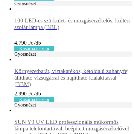
Gyorsnézet
100 LED-es szürkület- és mozgásérzékelős, kültéri
szolár lámpa (BBL)
4.790
Ft
Kosárba teszem
Gyorsnézet
Környezetbarát, víztakarékos, kétoldalú zuhanyfej
állítható vízsugárral és hajlítható kialakítással
(BBM)
2.990
Ft
Kosárba teszem
Gyorsnézet
SUN Y9 UV LED professzionális műkörmös
lámpa telefontartóval, beépített mozgásérzékelővel