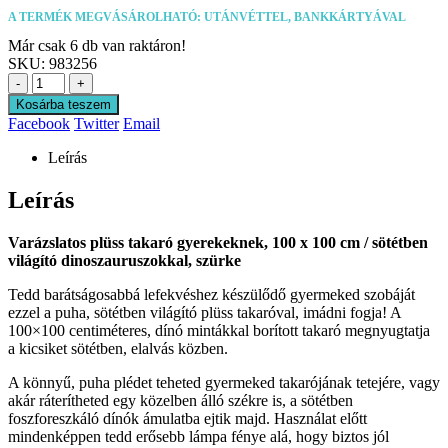
A TERMÉK MEGVÁSÁROLHATÓ: UTÁNVÉTTEL, BANKKÁRTYÁVAL
Már csak 6 db van raktáron!
SKU:
983256
-
+
Kosárba teszem
Facebook
Twitter
Email
Leírás
Leírás
Varázslatos plüss takaró gyerekeknek, 100 x 100 cm / sötétben
világító dinoszauruszokkal, szürke
Tedd barátságosabbá lefekvéshez készülődő gyermeked szobáját
ezzel a puha, sötétben világító plüss takaróval, imádni fogja! A
100×100 centiméteres, dínó mintákkal borított takaró megnyugtatja
a kicsiket sötétben, elalvás közben.
A könnyű, puha plédet teheted gyermeked takarójának tetejére, vagy
akár ráterítheted egy közelben álló székre is, a sötétben
foszforeszkáló dínók ámulatba ejtik majd. Használat előtt
mindenképpen tedd erősebb lámpa fénye alá, hogy biztos jól