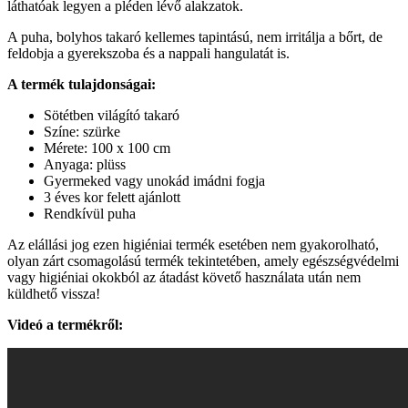
láthatóak legyen a pléden lévő alakzatok.
A puha, bolyhos takaró kellemes tapintású, nem irritálja a bőrt, de
feldobja a gyerekszoba és a nappali hangulatát is.
A termék tulajdonságai:
Sötétben világító takaró
Színe: szürke
Mérete: 100 x 100 cm
Anyaga: plüss
Gyermeked vagy unokád imádni fogja
3 éves kor felett ajánlott
Rendkívül puha
Az elállási jog ezen higiéniai termék esetében nem gyakorolható,
olyan zárt csomagolású termék tekintetében, amely egészségvédelmi
vagy higiéniai okokból az átadást követő használata után nem
küldhető vissza!
Videó a termékről: