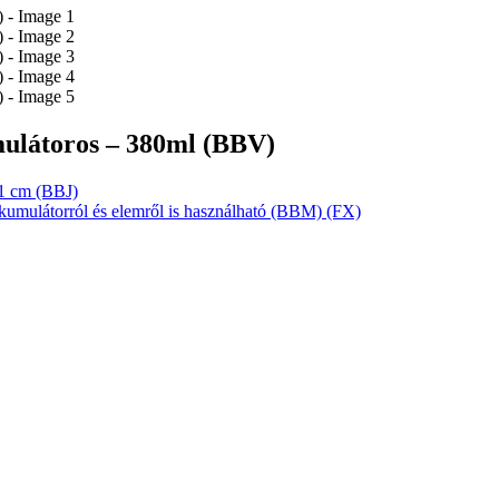
mulátoros – 380ml (BBV)
21 cm (BBJ)
kumulátorról és elemről is használható (BBM) (FX)