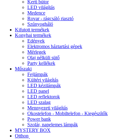
Kerti bútor
LED világítás
Medence
Rovar - rágcsáló riasztó
Szúnyogháló
Kifutott termékek
Konyhai termékek
Edények
Elektromos háztartási gépek
Mérlegek
Olaj nélküli sütő
Party kellékek
Műszaki
Fejlámpák
Kültéri világítás
LED kézilámpák
LED panel
LED reflektorok
LED szalag
Mennyezeti világítás
Okostelefon - Mobiltelefon - Kiegészítők
Power bank
Szolár, napelemes lámpák
MYSTERY BOX
Otthon