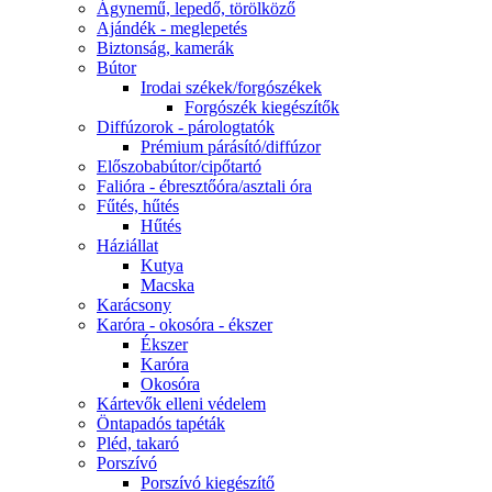
Ágynemű, lepedő, törölköző
Ajándék - meglepetés
Biztonság, kamerák
Bútor
Irodai székek/forgószékek
Forgószék kiegészítők
Diffúzorok - párologtatók
Prémium párásító/diffúzor
Előszobabútor/cipőtartó
Falióra - ébresztőóra/asztali óra
Fűtés, hűtés
Hűtés
Háziállat
Kutya
Macska
Karácsony
Karóra - okosóra - ékszer
Ékszer
Karóra
Okosóra
Kártevők elleni védelem
Öntapadós tapéták
Pléd, takaró
Porszívó
Porszívó kiegészítő