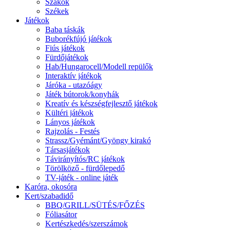
Szákok
Székek
Játékok
Baba táskák
Buborékfújó játékok
Fiús játékok
Fürdőjátékok
Hab/Hungarocell/Modell repülők
Interaktív játékok
Járóka - utazóágy
Játék bútorok/konyhák
Kreatív és készségfejlesztő játékok
Kültéri játékok
Lányos játékok
Rajzolás - Festés
Strassz/Gyémánt/Gyöngy kirakó
Társasjátékok
Távirányítós/RC játékok
Törölköző - fürdőlepedő
TV-játék - online játék
Karóra, okosóra
Kert/szabadidő
BBQ/GRILL/SÜTÉS/FŐZÉS
Fóliasátor
Kertészkedés/szerszámok