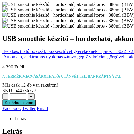
USB smoothie készítő – hordozható, akku
Felakasztható boxzsák boxkesztűvel gyerekeknek – piros – 50x21x
Automata, elektromos nyakmasszírozó gép 7 vibrációs görgővel – ak
4.390
Ft
A TERMÉK MEGVÁSÁROLHATÓ: UTÁNVÉTTEL, BANKKÁRTYÁVAL
Már csak 12 db van raktáron!
SKU:
544536777
-
+
Kosárba teszem
Facebook
Twitter
Email
Leírás
Leírás