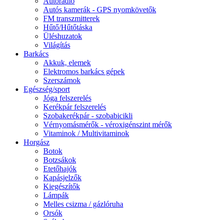
Autórádió
Autós kamerák - GPS nyomkövetők
FM transzmitterek
Hűtő/Hűtőtáska
Üléshuzatok
Világítás
Barkács
Akkuk, elemek
Elektromos barkács gépek
Szerszámok
Egészség/sport
Jóga felszerelés
Kerékpár felszerelés
Szobakerékpár - szobabicikli
Vérnyomásmérők - véroxigénszint mérők
Vitaminok / Multivitaminok
Horgász
Botok
Botzsákok
Etetőhajók
Kapásjelzők
Kiegészítők
Lámpák
Melles csizma / gázlóruha
Orsók