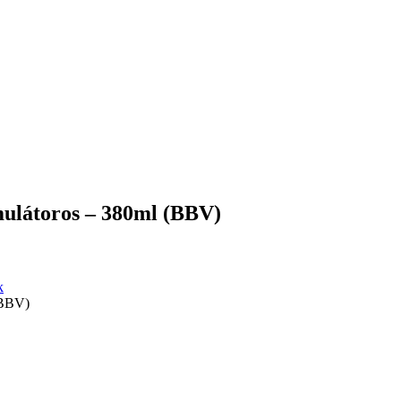
mulátoros – 380ml (BBV)
k
(BBV)