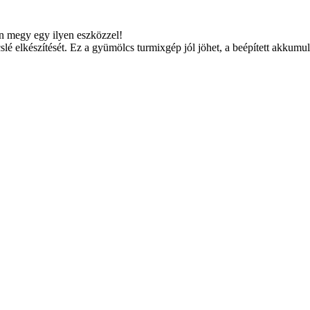
en megy egy ilyen eszközzel!
slé elkészítését. Ez a gyümölcs turmixgép jól jöhet, a beépített akkumu