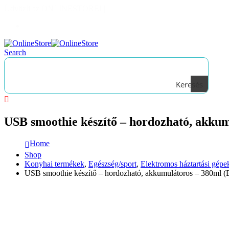
Üdvözli az ONLINESTORE!
|
Bejelentkezés
Search
Keresés
USB smoothie készítő – hordozható, akku
Home
Shop
Konyhai termékek
,
Egészség/sport
,
Elektromos háztartási gépe
USB smoothie készítő – hordozható, akkumulátoros – 380ml 