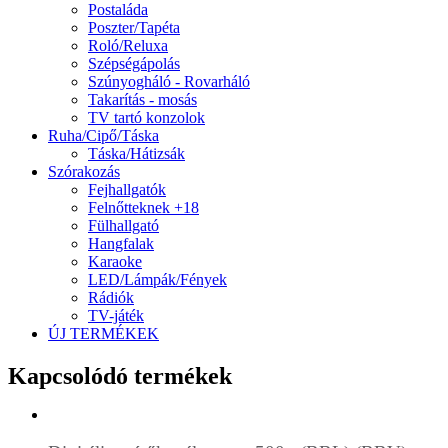
Postaláda
Poszter/Tapéta
Roló/Reluxa
Szépségápolás
Szúnyogháló - Rovarháló
Takarítás - mosás
TV tartó konzolok
Ruha/Cipő/Táska
Táska/Hátizsák
Szórakozás
Fejhallgatók
Felnőtteknek +18
Fülhallgató
Hangfalak
Karaoke
LED/Lámpák/Fények
Rádiók
TV-játék
ÚJ TERMÉKEK
Kapcsolódó termékek