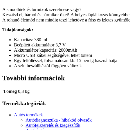
A smoothiek és turmixok szerelmese vagy?
Készítsd el, bárhol és bármikor őket! A helyes táplálkozás könnyebb
A rohanó életmód nem mindig teszi lehetővé a friss és ízletes gyümölc
Tulajdonságok:
Kapacitás: 380 ml
Beépített akkumulátor 3,7 V
Akkumulátor kapacitás: 2000mAh
Micro USB kábel segítségével lehet tölteni
Egy feltöltéssel, folyamatosan kb. 15 percig használhatja
A szín beszállítástól függően változik
További információk
Tömeg
0,3 kg
Termékkategóriák
Autós termékek
Autódiagnosztika - hibakód olvasók
Autófelszerelés és kiegészítők