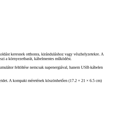
goldást keresnek otthonra, kiránduláshoz vagy vészhelyzetekre. A
eszi a környezetbarát, kábelmentes működést.
akkumulátor feltöltése nemcsak napenergiával, hanem USB-kábelen
zeidet. A kompakt méretének köszönhetően (17.2 × 21 × 6.5 cm)