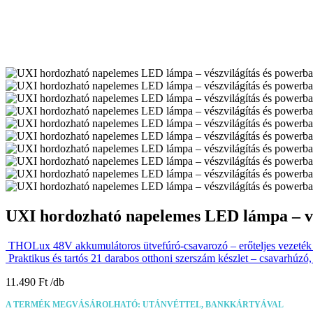
UXI hordozható napelemes LED lámpa – vé
THOLux 48V akkumulátoros ütvefúró-csavarozó – erőteljes vezeték
Praktikus és tartós 21 darabos otthoni szerszám készlet – csavarhúz
11.490
Ft
A TERMÉK MEGVÁSÁROLHATÓ: UTÁNVÉTTEL, BANKKÁRTYÁVAL