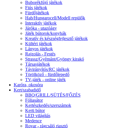
Buborékfújó játékok
Fiús játékok
Fürdőjátékok
Hab/Hungarocell/Modell repülők
Interaktív játékok
Járóka - utazóágy
Játék bútorok/konyhák
Kreatív és készségfejlesztő játékok
Kültéri játékok
Lányos játékok
Rajzolás - Festés
Strassz/Gyémánt/Gyöngy kirakó
Társasjátékok
Távirányítós/RC játékok
Törölköző - fürdőlepedő
TV-játék - online játék
Karóra, okosóra
Kert/szabadidő
BBQ/GRILL/SÜTÉS/FŐZÉS
Fóliasátor
Kertészkedés/szerszámok
Kerti bútor
LED világítás
Medence
Rovar - rágcsáló riasztó