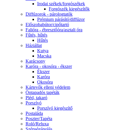
Irodai székek/forgószékek
Forgószék kiegészítők
Diffúzorok - párologtatók
Prémium párásító/diffúzor
Előszobabútor/cipőtartó
Falióra - ébresztőóra/asztali óra
Fűtés, hűtés
Hűtés
Háziállat
Kutya
Macska
Karácsony
Karóra - okosóra - ékszer
Ékszer
Karóra
Okosóra
Kártevők elleni védelem
Öntapadós tapéták
Pléd, takaró
Porszívó
Porszívó kiegészítő
Postaláda
Poszter/Tapéta
Roló/Reluxa
Szépségápolás