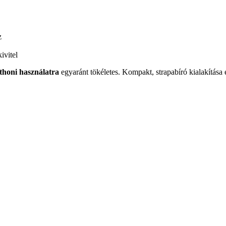
z
ivitel
thoni használatra
egyaránt tökéletes. Kompakt, strapabíró kialakítás