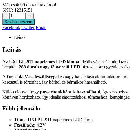
Már csak 99 db van raktáron!
SKU:
12315151
-
+
Kosárba teszem
Facebook
Twitter
Email
Leírás
Leírás
Az
UXI BL-911 napelemes LED lámpa
ideális választás mindazok 
beépített
288 darab nagy fényerejű LED
biztosítja az egyenletes és
A lámpa
4.2V-os feszültséggel
és nagy kapacitású akkumulátorral m
keresztül is történhet, így bárhol és bármikor használható.
Külön előnye, hogy
powerbankként is használható
, így vészhelyz
könnyen hordozható, így ideális sátorozáshoz, túrázáshoz, kempingezé
Főbb jellemzők:
Típus:
UXI BL-911 napelemes LED lámpa
Feszültség:
4.2V