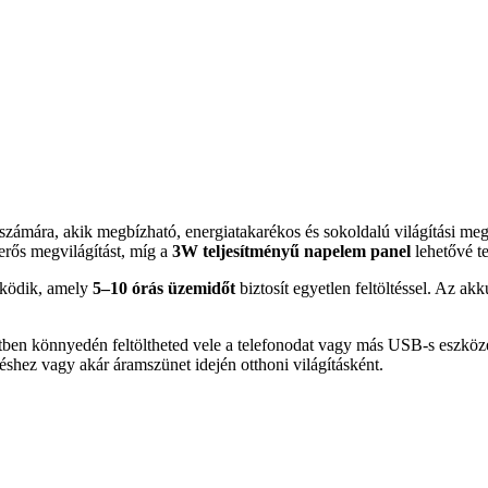
számára, akik megbízható, energiatakarékos és sokoldalú világítási me
 erős megvilágítást, míg a
3W teljesítményű napelem panel
lehetővé t
űködik, amely
5–10 órás üzemidőt
biztosít egyetlen feltöltéssel. Az 
etben könnyedén feltöltheted vele a telefonodat vagy más USB-s eszkö
shez vagy akár áramszünet idején otthoni világításként.