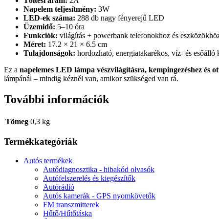
Töltési áram:
2A
Napelem teljesítmény:
3W
LED-ek száma:
288 db nagy fényerejű LED
Üzemidő:
5–10 óra
Funkciók:
világítás + powerbank telefonokhoz és eszközökhö
Méret:
17.2 × 21 × 6.5 cm
Tulajdonságok:
hordozható, energiatakarékos, víz- és esőálló k
Ez a
napelemes LED lámpa vészvilágításra, kempingezéshez és ot
lámpánál – mindig kéznél van, amikor szükséged van rá.
További információk
Tömeg
0,3 kg
Termékkategóriák
Autós termékek
Autódiagnosztika - hibakód olvasók
Autófelszerelés és kiegészítők
Autórádió
Autós kamerák - GPS nyomkövetők
FM transzmitterek
Hűtő/Hűtőtáska