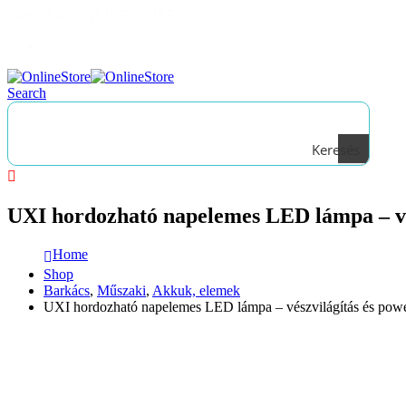
Üdvözli az ONLINESTORE!
|
Bejelentkezés
Search
Keresés
UXI hordozható napelemes LED lámpa – vé
Home
Shop
Barkács
,
Műszaki
,
Akkuk, elemek
UXI hordozható napelemes LED lámpa – vészvilágítás és po