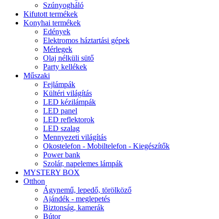
Szúnyogháló
Kifutott termékek
Konyhai termékek
Edények
Elektromos háztartási gépek
Mérlegek
Olaj nélküli sütő
Party kellékek
Műszaki
Fejlámpák
Kültéri világítás
LED kézilámpák
LED panel
LED reflektorok
LED szalag
Mennyezeti világítás
Okostelefon - Mobiltelefon - Kiegészítők
Power bank
Szolár, napelemes lámpák
MYSTERY BOX
Otthon
Ágynemű, lepedő, törölköző
Ajándék - meglepetés
Biztonság, kamerák
Bútor