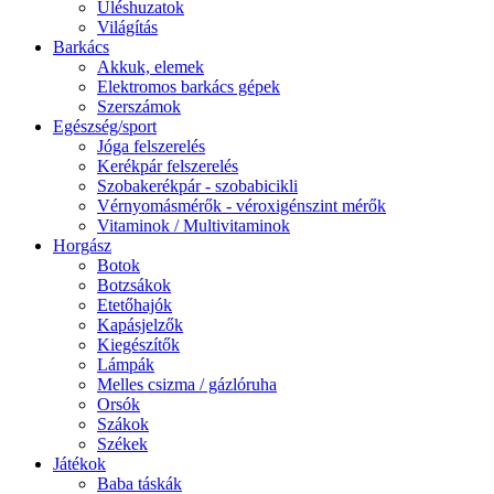
Üléshuzatok
Világítás
Barkács
Akkuk, elemek
Elektromos barkács gépek
Szerszámok
Egészség/sport
Jóga felszerelés
Kerékpár felszerelés
Szobakerékpár - szobabicikli
Vérnyomásmérők - véroxigénszint mérők
Vitaminok / Multivitaminok
Horgász
Botok
Botzsákok
Etetőhajók
Kapásjelzők
Kiegészítők
Lámpák
Melles csizma / gázlóruha
Orsók
Szákok
Székek
Játékok
Baba táskák