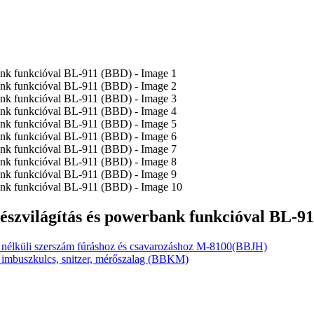
szvilágítás és powerbank funkcióval BL-9
 nélküli szerszám fúráshoz és csavarozáshoz M-8100(BBJH)
ó, imbuszkulcs, snitzer, mérőszalag (BBKM)