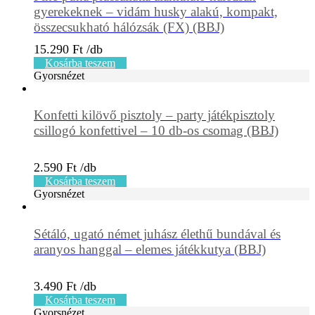
gyerekeknek – vidám husky alakú, kompakt,
összecsukható hálózsák (FX) (BBJ)
15.290
Ft
Kosárba teszem
Gyorsnézet
Konfetti kilövő pisztoly – party játékpisztoly
csillogó konfettivel – 10 db-os csomag (BBJ)
2.590
Ft
Kosárba teszem
Gyorsnézet
Sétáló, ugató német juhász élethű bundával és
aranyos hanggal – elemes játékkutya (BBJ)
3.490
Ft
Kosárba teszem
Gyorsnézet