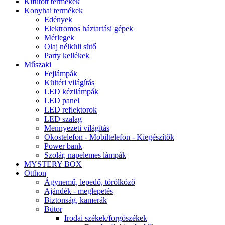
Kifutott termékek
Konyhai termékek
Edények
Elektromos háztartási gépek
Mérlegek
Olaj nélküli sütő
Party kellékek
Műszaki
Fejlámpák
Kültéri világítás
LED kézilámpák
LED panel
LED reflektorok
LED szalag
Mennyezeti világítás
Okostelefon - Mobiltelefon - Kiegészítők
Power bank
Szolár, napelemes lámpák
MYSTERY BOX
Otthon
Ágynemű, lepedő, törölköző
Ajándék - meglepetés
Biztonság, kamerák
Bútor
Irodai székek/forgószékek