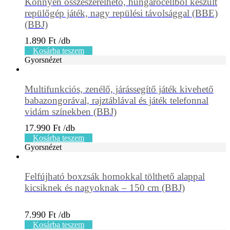
Könnyen összeszerelhető, hungarocellből készült
repülőgép játék, nagy repülési távolsággal (BBE)
(BBJ)
1.890
Ft
Kosárba teszem
Gyorsnézet
Multifunkciós, zenélő, járássegítő játék kivehető
babazongorával, rajztáblával és játék telefonnal
vidám színekben (BBJ)
17.990
Ft
Kosárba teszem
Gyorsnézet
Felfújható boxzsák homokkal tölthető alappal
kicsiknek és nagyoknak – 150 cm (BBJ)
7.990
Ft
Kosárba teszem