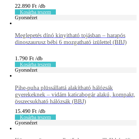
22.890
Ft
Kosárba teszem
Gyorsnézet
Meglepetés dínó kinyitható tojásban – harapós
dinoszaurusz bébi 6 mozgatható izülettel (BBJ)
1.790
Ft
Kosárba teszem
Gyorsnézet
Pihe-puha plüssállattá alakítható hálózsák
gyerekeknek – vidám katicabogár alakú, kompakt,
összecsukható hálózsák (BBJ)
15.490
Ft
Kosárba teszem
Gyorsnézet