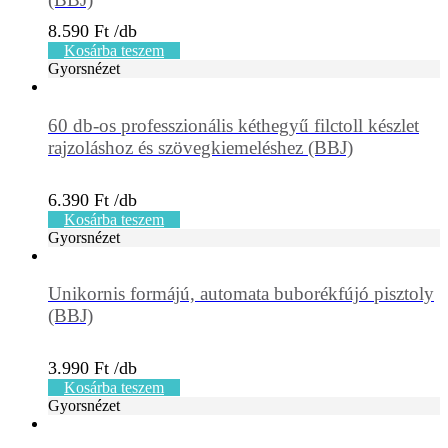
8.590
Ft
Kosárba teszem
Gyorsnézet
60 db-os professzionális kéthegyű filctoll készlet
rajzoláshoz és szövegkiemeléshez (BBJ)
6.390
Ft
Kosárba teszem
Gyorsnézet
Unikornis formájú, automata buborékfújó pisztoly
(BBJ)
3.990
Ft
Kosárba teszem
Gyorsnézet