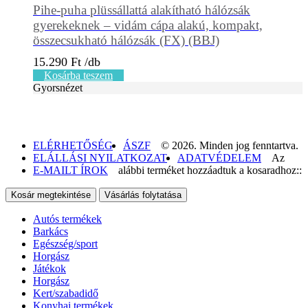
Pihe-puha plüssállattá alakítható hálózsák
gyerekeknek – vidám cápa alakú, kompakt,
összecsukható hálózsák (FX) (BBJ)
15.290
Ft
Kosárba teszem
Gyorsnézet
ELÉRHETŐSÉG
ÁSZF
© 2026. Minden jog fenntartva.
ELÁLLÁSI NYILATKOZAT
ADATVÉDELEM
Az
E-MAILT ÍROK
alábbi terméket hozzáadtuk a kosaradhoz::
Kosár megtekintése
Vásárlás folytatása
Autós termékek
Barkács
Egészség/sport
Horgász
Játékok
Horgász
Kert/szabadidő
Konyhai termékek