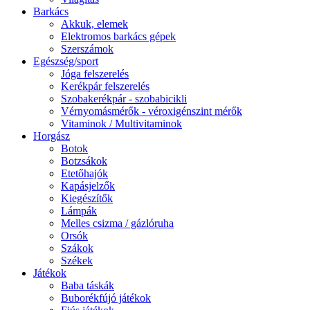
Barkács
Akkuk, elemek
Elektromos barkács gépek
Szerszámok
Egészség/sport
Jóga felszerelés
Kerékpár felszerelés
Szobakerékpár - szobabicikli
Vérnyomásmérők - véroxigénszint mérők
Vitaminok / Multivitaminok
Horgász
Botok
Botzsákok
Etetőhajók
Kapásjelzők
Kiegészítők
Lámpák
Melles csizma / gázlóruha
Orsók
Szákok
Székek
Játékok
Baba táskák
Buborékfújó játékok