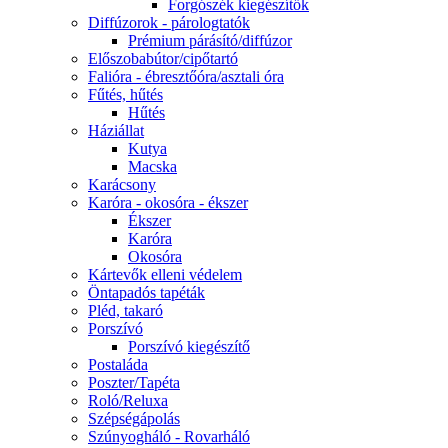
Forgószék kiegészítők
Diffúzorok - párologtatók
Prémium párásító/diffúzor
Előszobabútor/cipőtartó
Falióra - ébresztőóra/asztali óra
Fűtés, hűtés
Hűtés
Háziállat
Kutya
Macska
Karácsony
Karóra - okosóra - ékszer
Ékszer
Karóra
Okosóra
Kártevők elleni védelem
Öntapadós tapéták
Pléd, takaró
Porszívó
Porszívó kiegészítő
Postaláda
Poszter/Tapéta
Roló/Reluxa
Szépségápolás
Szúnyogháló - Rovarháló