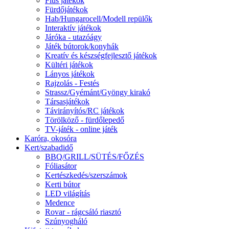
Fiús játékok
Fürdőjátékok
Hab/Hungarocell/Modell repülők
Interaktív játékok
Járóka - utazóágy
Játék bútorok/konyhák
Kreatív és készségfejlesztő játékok
Kültéri játékok
Lányos játékok
Rajzolás - Festés
Strassz/Gyémánt/Gyöngy kirakó
Társasjátékok
Távirányítós/RC játékok
Törölköző - fürdőlepedő
TV-játék - online játék
Karóra, okosóra
Kert/szabadidő
BBQ/GRILL/SÜTÉS/FŐZÉS
Fóliasátor
Kertészkedés/szerszámok
Kerti bútor
LED világítás
Medence
Rovar - rágcsáló riasztó
Szúnyogháló