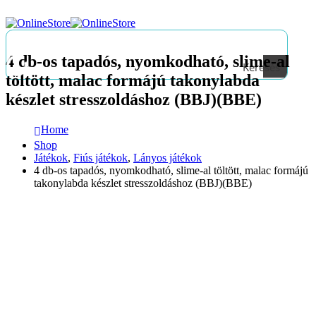
4 db-os tapadós, nyomkodható, slime-al
Keresés
töltött, malac formájú takonylabda
készlet stresszoldáshoz (BBJ)(BBE)
Home
Shop
Játékok
,
Fiús játékok
,
Lányos játékok
4 db-os tapadós, nyomkodható, slime-al töltött, malac formájú
takonylabda készlet stresszoldáshoz (BBJ)(BBE)