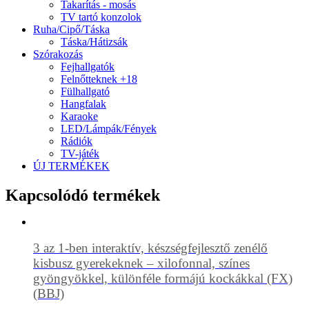
Takarítás - mosás
TV tartó konzolok
Ruha/Cipő/Táska
Táska/Hátizsák
Szórakozás
Fejhallgatók
Felnőtteknek +18
Fülhallgató
Hangfalak
Karaoke
LED/Lámpák/Fények
Rádiók
TV-játék
ÚJ TERMÉKEK
Kapcsolódó termékek
3 az 1-ben interaktív, készségfejlesztő zenélő
kisbusz gyerekeknek – xilofonnal, színes
gyöngyökkel, különféle formájú kockákkal (FX)
(BBJ)