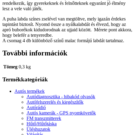
rendelkezik, így gyerekeknek és felnőtteknek egyaránt jó élmény
lesz a vele való játék.
A puha labda színes zselével van megtöltve, mely igazán érdekes
tapintást biztosít. Nyomd össze a nyálkalabdát és élvezd, hogy az
apró buborékok kidudorodnak az ujjaid között. Mérete pont akkora,
hogy belefér a tenyeredbe.
A csomag 4 db különböző színű malac formájú labdát tartalmaz.
További információk
Tömeg
0,3 kg
Termékkategóriák
Autós termékek
Autódiagnosztika - hibakód olvasók
Autófelszerelés és kiegészítők
Autórádió
Autós kamerák - GPS nyomkövetők
FM transzmitterek
Hűtő/Hűtőtáska
Üléshuzatok
Világítás