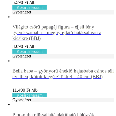
5.590
Ft
Kosárba teszem
Gyorsnézet
Világító csőrű papagáj figura – éjjeli fény
gyerekszobába – megnyugtató hatással van a
kicsikre (BBJ)
3.090
Ft
Kosárba teszem
Gyorsnézet
Bella baba – gyönyörű éneklő hajasbaba csinos téli
szettben, kötött kiegészítőkkel – 40 cm (BBJ)
11.490
Ft
Kosárba teszem
Gyorsnézet
Pihe-puha plüssállattá alakítható hálózsák