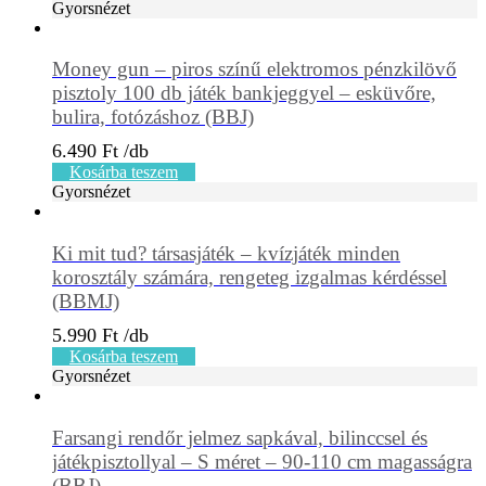
Gyorsnézet
Money gun – piros színű elektromos pénzkilövő
pisztoly 100 db játék bankjeggyel – esküvőre,
bulira, fotózáshoz (BBJ)
6.490
Ft
Kosárba teszem
Gyorsnézet
Ki mit tud? társasjáték – kvízjáték minden
korosztály számára, rengeteg izgalmas kérdéssel
(BBMJ)
5.990
Ft
Kosárba teszem
Gyorsnézet
Farsangi rendőr jelmez sapkával, bilinccsel és
játékpisztollyal – S méret – 90-110 cm magasságra
(BBJ)