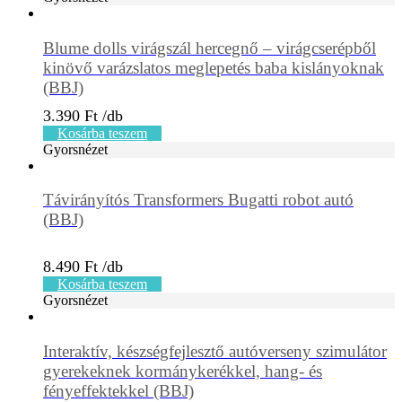
Blume dolls virágszál hercegnő – virágcserépből
kinövő varázslatos meglepetés baba kislányoknak
(BBJ)
3.390
Ft
Kosárba teszem
Gyorsnézet
Távirányítós Transformers Bugatti robot autó
(BBJ)
8.490
Ft
Kosárba teszem
Gyorsnézet
Interaktív, készségfejlesztő autóverseny szimulátor
gyerekeknek kormánykerékkel, hang- és
fényeffektekkel (BBJ)