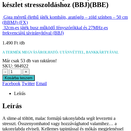
készlet stresszoldáshoz (BBJ)(BBE)
Giga méretű élethű játék kombájn, aratógép – zöld színben – 50 cm
(BBMJ) (FX)
32cm-es játék busz működő fényszórókkal és 27MHz-es
frekvenciájú távirányítóval (BBJ)
1.490
Ft
A TERMÉK MEGVÁSÁROLHATÓ: UTÁNVÉTTEL, BANKKÁRTYÁVAL
Már csak 53 db van raktáron!
SKU:
984922
-
+
Kosárba teszem
Facebook
Twitter
Email
Leírás
Leírás
A slime-al töltött, malac formájú takonylabda segít levezetni a
stresszt. Összenyomhatod vagy hozzávághatod valamihez… a
takonylabda elviseli. Kellemes tapintással és mókás megjelenéssel