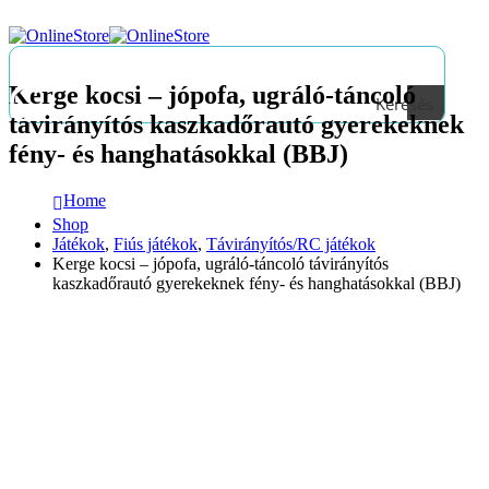
Kerge kocsi – jópofa, ugráló-táncoló
Keresés
távirányítós kaszkadőrautó gyerekeknek
fény- és hanghatásokkal (BBJ)
Home
Shop
Játékok
,
Fiús játékok
,
Távirányítós/RC játékok
Kerge kocsi – jópofa, ugráló-táncoló távirányítós
kaszkadőrautó gyerekeknek fény- és hanghatásokkal (BBJ)