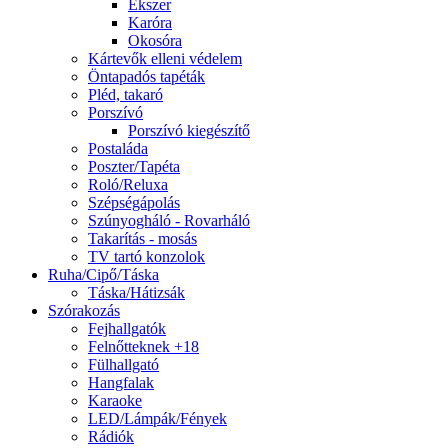
Ékszer
Karóra
Okosóra
Kártevők elleni védelem
Öntapadós tapéták
Pléd, takaró
Porszívó
Porszívó kiegészítő
Postaláda
Poszter/Tapéta
Roló/Reluxa
Szépségápolás
Szúnyogháló - Rovarháló
Takarítás - mosás
TV tartó konzolok
Ruha/Cipő/Táska
Táska/Hátizsák
Szórakozás
Fejhallgatók
Felnőtteknek +18
Fülhallgató
Hangfalak
Karaoke
LED/Lámpák/Fények
Rádiók