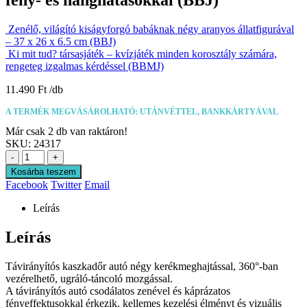
Zenélő, világító kiságyforgó babáknak négy aranyos állatfigurával
– 37 x 26 x 6.5 cm (BBJ)
Ki mit tud? társasjáték – kvízjáték minden korosztály számára,
rengeteg izgalmas kérdéssel (BBMJ)
11.490
Ft
A TERMÉK MEGVÁSÁROLHATÓ: UTÁNVÉTTEL, BANKKÁRTYÁVAL
Már csak 2 db van raktáron!
SKU:
24317
-
+
Kosárba teszem
Facebook
Twitter
Email
Leírás
Leírás
Távirányítós kaszkadőr autó négy kerékmeghajtással, 360°-ban
vezérelhető, ugráló-táncoló mozgással.
A távirányítós autó csodálatos zenével és káprázatos
fényeffektusokkal érkezik, kellemes kezelési élményt és vizuális