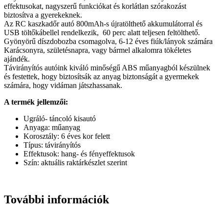
effektusokat, nagyszerű funkciókat és korlátlan szórakozást
biztosítva a gyerekeknek.
Az RC kaszkadőr autó 800mAh-s újratölthető akkumulátorral és
USB töltőkábellel rendelkezik, 60 perc alatt teljesen feltölthető.
Gyönyörű díszdobozba csomagolva, 6-12 éves fiúk/lányok számára
Karácsonyra, születésnapra, vagy bármel alkalomra tökéletes
ajándék.
Távirányítós autóink kiváló minőségű ABS műanyagból készülnek
és festettek, hogy biztosítsák az anyag biztonságát a gyermekek
számára, hogy vidáman játszhassanak.
A termék jellemzői:
Ugráló- táncoló kisautó
Anyaga: műanyag
Korosztály: 6 éves kor felett
Típus: távirányítós
Effektusok: hang- és fényeffektusok
Szín: aktuális raktárkészlet szerint
További információk