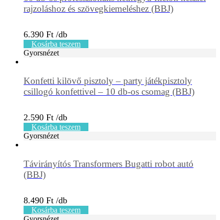
rajzoláshoz és szövegkiemeléshez (BBJ)
6.390
Ft
Kosárba teszem
Gyorsnézet
Konfetti kilövő pisztoly – party játékpisztoly
csillogó konfettivel – 10 db-os csomag (BBJ)
2.590
Ft
Kosárba teszem
Gyorsnézet
Távirányítós Transformers Bugatti robot autó
(BBJ)
8.490
Ft
Kosárba teszem
Gyorsnézet