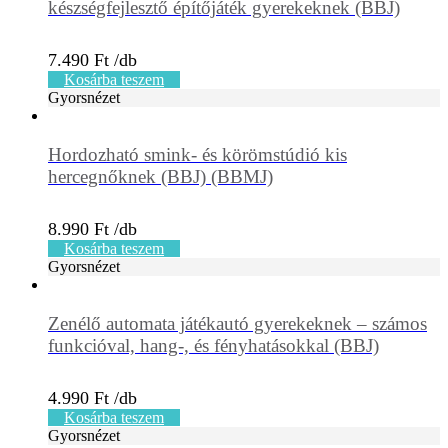
készségfejlesztő építőjáték gyerekeknek (BBJ)
7.490
Ft
Kosárba teszem
Gyorsnézet
Hordozható smink- és körömstúdió kis
hercegnőknek (BBJ) (BBMJ)
8.990
Ft
Kosárba teszem
Gyorsnézet
Zenélő automata játékautó gyerekeknek – számos
funkcióval, hang-, és fényhatásokkal (BBJ)
4.990
Ft
Kosárba teszem
Gyorsnézet