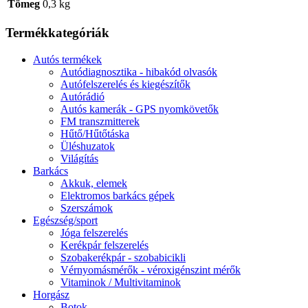
Tömeg
0,3 kg
Termékkategóriák
Autós termékek
Autódiagnosztika - hibakód olvasók
Autófelszerelés és kiegészítők
Autórádió
Autós kamerák - GPS nyomkövetők
FM transzmitterek
Hűtő/Hűtőtáska
Üléshuzatok
Világítás
Barkács
Akkuk, elemek
Elektromos barkács gépek
Szerszámok
Egészség/sport
Jóga felszerelés
Kerékpár felszerelés
Szobakerékpár - szobabicikli
Vérnyomásmérők - véroxigénszint mérők
Vitaminok / Multivitaminok
Horgász
Botok