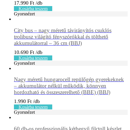
17.990
Ft
Kosárba teszem
Gyorsnézet
City bus – nagy méretű távirányítós csuklós
trolibusz világító fényszórókkal és tölthető
akkumulátorral – 36 cm (BBJ)
10.690
Ft
Kosárba teszem
Gyorsnézet
Nagy méretű hungarocell repülőgép gyerekeknek
– akkumulátor nélkül működik, könnyen
hordozható és összeszerelhető (BBE) (BBJ)
1.990
Ft
Kosárba teszem
Gyorsnézet
60 db-os professzionális kéthegyű filctoll készlet