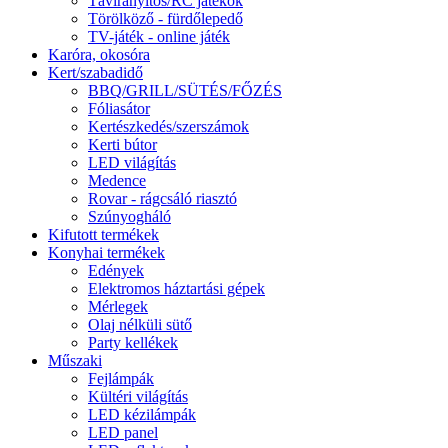
Távirányítós/RC játékok
Törölköző - fürdőlepedő
TV-játék - online játék
Karóra, okosóra
Kert/szabadidő
BBQ/GRILL/SÜTÉS/FŐZÉS
Fóliasátor
Kertészkedés/szerszámok
Kerti bútor
LED világítás
Medence
Rovar - rágcsáló riasztó
Szúnyogháló
Kifutott termékek
Konyhai termékek
Edények
Elektromos háztartási gépek
Mérlegek
Olaj nélküli sütő
Party kellékek
Műszaki
Fejlámpák
Kültéri világítás
LED kézilámpák
LED panel