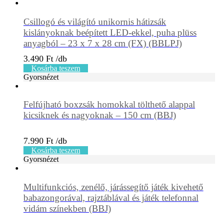
Csillogó és világító unikornis hátizsák
kislányoknak beépített LED-ekkel, puha plüss
anyagból – 23 x 7 x 28 cm (FX) (BBLPJ)
3.490
Ft
Kosárba teszem
Gyorsnézet
Felfújható boxzsák homokkal tölthető alappal
kicsiknek és nagyoknak – 150 cm (BBJ)
7.990
Ft
Kosárba teszem
Gyorsnézet
Multifunkciós, zenélő, járássegítő játék kivehető
babazongorával, rajztáblával és játék telefonnal
vidám színekben (BBJ)