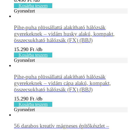
6.490
Ft
Kosárba teszem
Gyorsnézet
Pihe-puha plüssállattá alakítható hálózsák
gyerekeknek – vidám husky alakú, kompakt,
összecsukható hálózsák (FX) (BBJ)
15.290
Ft
Kosárba teszem
Gyorsnézet
Pihe-puha plüssállattá alakítható hálózsák
gyerekeknek – vidám cápa alakú, kompakt,
összecsukható hálózsák (FX) (BBJ)
15.290
Ft
Kosárba teszem
Gyorsnézet
56 darabos kreatív mágneses építőkészlet –