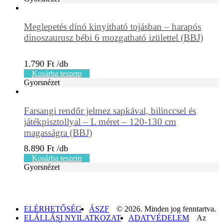
Meglepetés dínó kinyitható tojásban – harapós
dinoszaurusz bébi 6 mozgatható izülettel (BBJ)
1.790
Ft
Kosárba teszem
Gyorsnézet
Farsangi rendőr jelmez sapkával, bilinccsel és
játékpisztollyal – L méret – 120-130 cm
magasságra (BBJ)
8.890
Ft
Kosárba teszem
Gyorsnézet
ELÉRHETŐSÉG
ÁSZF
© 2026. Minden jog fenntartva.
ELÁLLÁSI NYILATKOZAT
ADATVÉDELEM
Az