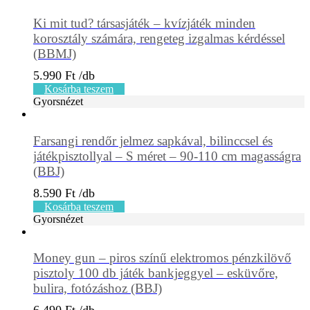
Ki mit tud? társasjáték – kvízjáték minden
korosztály számára, rengeteg izgalmas kérdéssel
(BBMJ)
5.990
Ft
Kosárba teszem
Gyorsnézet
Farsangi rendőr jelmez sapkával, bilinccsel és
játékpisztollyal – S méret – 90-110 cm magasságra
(BBJ)
8.590
Ft
Kosárba teszem
Gyorsnézet
Money gun – piros színű elektromos pénzkilövő
pisztoly 100 db játék bankjeggyel – esküvőre,
bulira, fotózáshoz (BBJ)