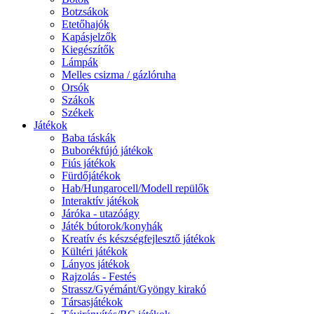
Botzsákok
Etetőhajók
Kapásjelzők
Kiegészítők
Lámpák
Melles csizma / gázlóruha
Orsók
Szákok
Székek
Játékok
Baba táskák
Buborékfújó játékok
Fiús játékok
Fürdőjátékok
Hab/Hungarocell/Modell repülők
Interaktív játékok
Járóka - utazóágy
Játék bútorok/konyhák
Kreatív és készségfejlesztő játékok
Kültéri játékok
Lányos játékok
Rajzolás - Festés
Strassz/Gyémánt/Gyöngy kirakó
Társasjátékok