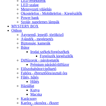
LED reflektorok
LED szalag
Mennyezeti világítás
Okostelefon - Mobiltelefon - Kiegészítők
Power bank
Szolár, napelemes lámpák
MYSTERY BOX
Otthon
Ágynemű, lepedő, törölköző
Ajándék - meglepetés
Biztonság, kamerák
Bútor
Irodai székek/forgószékek
Forgószék kiegészítők
Diffúzorok - párologtatók
Prémium párásító/diffúzor
Előszobabútor/cipőtartó
Falióra - ébresztőóra/asztali óra
Fűtés, hűtés
Hűtés
Háziállat
Kutya
Macska
Karácsony
Karóra - okosóra - ékszer