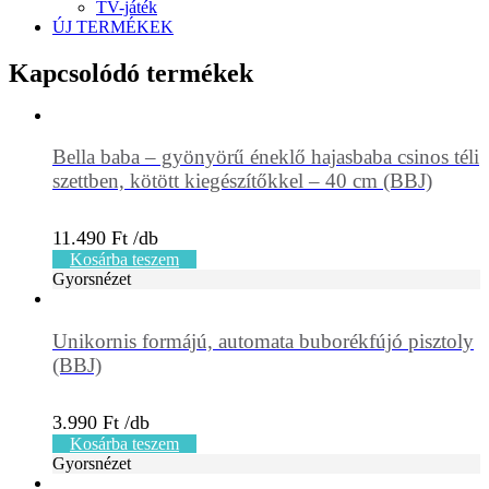
TV-játék
ÚJ TERMÉKEK
Kapcsolódó termékek
Bella baba – gyönyörű éneklő hajasbaba csinos téli
szettben, kötött kiegészítőkkel – 40 cm (BBJ)
11.490
Ft
Kosárba teszem
Gyorsnézet
Unikornis formájú, automata buborékfújó pisztoly
(BBJ)
3.990
Ft
Kosárba teszem
Gyorsnézet