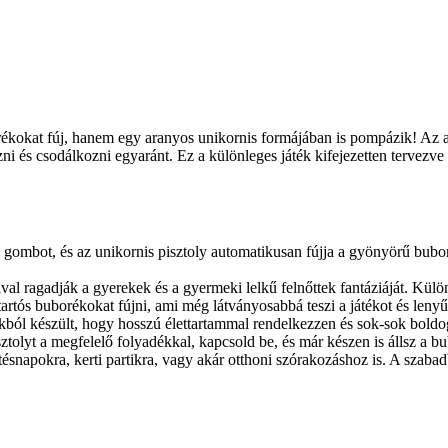
rékokat fúj, hanem egy aranyos unikornis formájában is pompázik! Az a
zni és csodálkozni egyaránt. Ez a különleges játék kifejezetten tervezv
mbot, és az unikornis pisztoly automatikusan fújja a gyönyörű bubor
l ragadják a gyerekek és a gyermeki lelkű felnőttek fantáziáját. Külön
tartós buborékokat fújni, ami még látványosabbá teszi a játékot és leny
ból készült, hogy hosszú élettartammal rendelkezzen és sok-sok boldog
ztolyt a megfelelő folyadékkal, kapcsold be, és már készen is állsz a b
ésnapokra, kerti partikra, vagy akár otthoni szórakozáshoz is. A szab