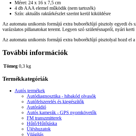
Méret: 24 x 16 x 7,5 cm
4 db AAA elemel működik (nem tartozék)
Szín: aktuális raktárkészlet szerint kerül kiküldésre
Az automata unikornis formájú extra buborékfújó pisztoly egyedi és s
varázslatos pillanatokat teremt. Legyen szó születésnapról, nyári ker
Az automata unikornis formájú extra buborékfújó pisztolyal hozd el 
További információk
Tömeg
0,3 kg
Termékkategóriák
Autós termékek
Autódiagnosztika - hibakód olvasók
Autófelszerelés és kiegészítők
Autórádió
Autós kamerák - GPS nyomkövetők
FM transzmitterek
Hűtő/Hűtőtáska
Üléshuzatok
Világítás