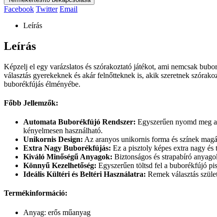
Facebook
Twitter
Email
Leírás
Leírás
Képzelj el egy varázslatos és szórakoztató játékot, ami nemcsak bubo
választás gyerekeknek és akár felnőtteknek is, akik szeretnek szórako
buborékfújás élményébe.
Főbb Jellemzők:
Automata Buborékfújó Rendszer:
Egyszerűen nyomd meg a go
kényelmesen használható.
Unikornis Design:
Az aranyos unikornis forma és színek magáva
Extra Nagy Buborékfújás:
Ez a pisztoly képes extra nagy és 
Kiváló Minőségű Anyagok:
Biztonságos és strapabíró anyagok
Könnyű Kezelhetőség:
Egyszerűen töltsd fel a buborékfújó pis
Ideális Kültéri és Beltéri Használatra:
Remek választás szület
Termékinformáció:
Anyag: erős műanyag