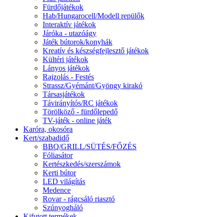
Fürdőjátékok
Hab/Hungarocell/Modell repülők
Interaktív játékok
Járóka - utazóágy
Játék bútorok/konyhák
Kreatív és készségfejlesztő játékok
Kültéri játékok
Lányos játékok
Rajzolás - Festés
Strassz/Gyémánt/Gyöngy kirakó
Társasjátékok
Távirányítós/RC játékok
Törölköző - fürdőlepedő
TV-játék - online játék
Karóra, okosóra
Kert/szabadidő
BBQ/GRILL/SÜTÉS/FŐZÉS
Fóliasátor
Kertészkedés/szerszámok
Kerti bútor
LED világítás
Medence
Rovar - rágcsáló riasztó
Szúnyogháló
Kifutott termékek