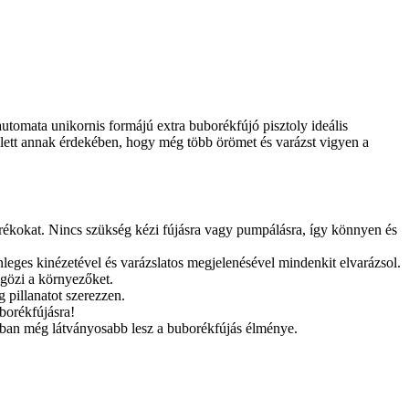
utomata unikornis formájú extra buborékfújó pisztoly ideális
e lett annak érdekében, hogy még több örömet és varázst vigyen a
ékokat. Nincs szükség kézi fújásra vagy pumpálásra, így könnyen és
leges kinézetével és varázslatos megjelenésével mindenkit elvarázsol.
űgözi a környezőket.
 pillanatot szerezzen.
uborékfújásra!
adban még látványosabb lesz a buborékfújás élménye.