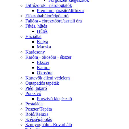
Forgószék kiegészítők
Diffúzorok - párologtatók
Prémium párásító/diffúzor
Előszobabútor/cipőtartó
Falióra - ébresztőóra/asztali óra
Fűtés, hűtés
Hűtés
Háziállat
Kutya
Macska
Karácsony
Karóra - okosóra - ékszer
Ékszer
Karóra
Okosóra
Kártevők elleni védelem
Öntapadós tapéták
Pléd, takaró
Porszívó
Porszívó kiegészítő
Postaláda
Poszter/Tapéta
Roló/Reluxa
Szépségápolás
Szúnyogháló - Rovarháló