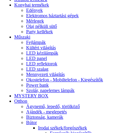
Konyhai termékek
Edények
Elektromos háztartási gépek
Mérlegek
Olaj nélküli sütő
Party kellékek
Műszaki
Fejlámpák
Kültéri világítás
LED kézilámpák
LED panel
LED reflektorok
LED szalag
Mennyezeti világítás
Okostelefon - Mobiltelefon - Kiegészítők
Power bank
Szolár, napelemes lámpák
MYSTERY BOX
Otthon
Ágynemű, lepedő, törölköző
Ajándék - meglepetés
Biztonság, kamerák
Bútor
Irodai székek/forgószékek