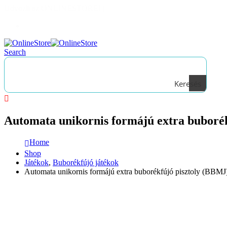
Üdvözli az ONLINESTORE!
|
Bejelentkezés
Search
Keresés
Automata unikornis formájú extra buboré
Home
Shop
Játékok
,
Buborékfújó játékok
Automata unikornis formájú extra buborékfújó pisztoly (BBMJ