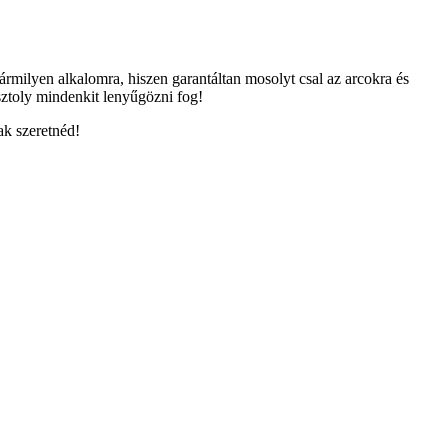
rmilyen alkalomra, hiszen garantáltan mosolyt csal az arcokra és
isztoly mindenkit lenyűgözni fog!
ak szeretnéd!