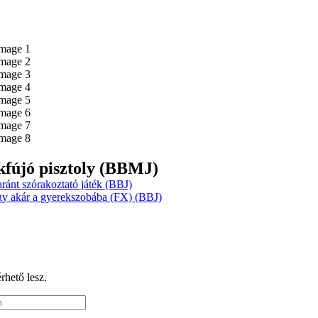
kfújó pisztoly (BBMJ)
aránt szórakoztató játék (BBJ)
gy akár a gyerekszobába (FX) (BBJ)
érhető lesz.