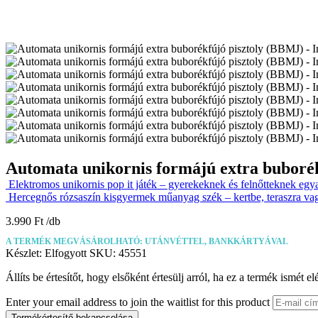
Automata unikornis formájú extra buboré
Elektromos unikornis pop it játék – gyerekeknek és felnőtteknek egy
Hercegnős rózsaszín kisgyermek műanyag szék – kertbe, teraszra va
3.990
Ft
A TERMÉK MEGVÁSÁROLHATÓ: UTÁNVÉTTEL, BANKKÁRTYÁVAL
Készlet:
Elfogyott
SKU:
45551
Állíts be értesítőt, hogy elsőként értesülj arról, ha ez a termék ismét el
Enter your email address to join the waitlist for this product
Termékértesítő bekapcsolása