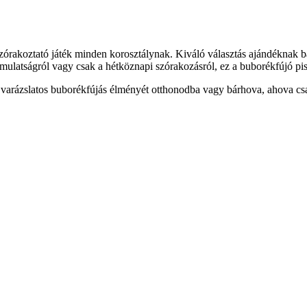
zórakoztató játék minden korosztálynak. Kiváló választás ajándéknak bá
ti mulatságról vagy csak a hétköznapi szórakozásról, ez a buborékfújó p
a varázslatos buborékfújás élményét otthonodba vagy bárhova, ahova cs