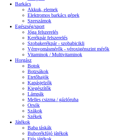
Barkács
Akkuk, elemek
Elektromos barkács gépek
Szerszámok
Egészség/sport
Jóga felszerelés
Kerékpár felszerelés
Szobakerékpár - szobabicikli
Vérnyomásmérők - véroxigénszint mérők
Vitaminok / Multivitaminok
Horgász
Botok
Botzsákok
Etetőhajók
Kapásjelzők
Kiegészítők
Lámpák
Melles csizma / gázlóruha
Orsók
Szákok
Székek
Játékok
Baba táskák
Buborékfújó játékok
Fiús játékok