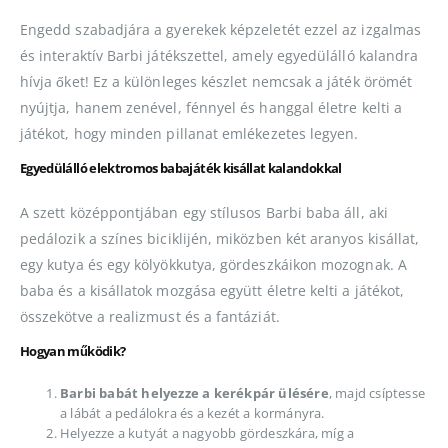
Engedd szabadjára a gyerekek képzeletét ezzel az izgalmas
és interaktív Barbi játékszettel, amely egyedülálló kalandra
hívja őket! Ez a különleges készlet nemcsak a játék örömét
nyújtja, hanem zenével, fénnyel és hanggal életre kelti a
játékot, hogy minden pillanat emlékezetes legyen.
Egyedülálló elektromos babajáték kisállat kalandokkal
A szett középpontjában egy stílusos Barbi baba áll, aki
pedálozik a színes biciklijén, miközben két aranyos kisállat,
egy kutya és egy kölyökkutya, gördeszkáikon mozognak. A
baba és a kisállatok mozgása együtt életre kelti a játékot,
összekötve a realizmust és a fantáziát.
Hogyan működik?
Barbi babát helyezze a kerékpár ülésére
, majd csíptesse
a lábát a pedálokra és a kezét a kormányra.
Helyezze a kutyát a nagyobb gördeszkára, míg a