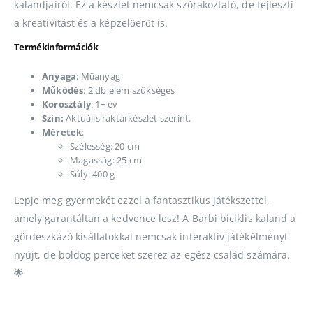
kalandjairól. Ez a készlet nemcsak szórakoztató, de fejleszti
a kreativitást és a képzelőerőt is.
Termékinformációk
Anyaga
: Műanyag
Működés
: 2 db elem szükséges
Korosztály
: 1+ év
Szín:
Aktuális raktárkészlet szerint.
Méretek
:
Szélesség: 20 cm
Magasság: 25 cm
Súly: 400 g
Lepje meg gyermekét ezzel a fantasztikus játékszettel,
amely garantáltan a kedvence lesz! A Barbi biciklis kaland a
gördeszkázó kisállatokkal nemcsak interaktív játékélményt
nyújt, de boldog perceket szerez az egész család számára.
🌟