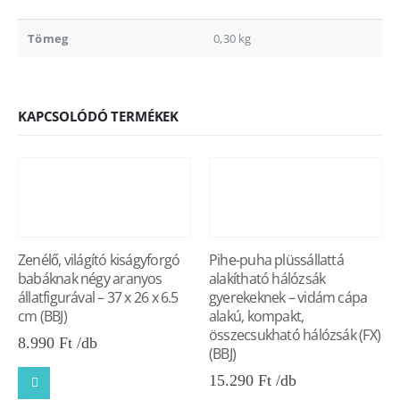
Tömeg
0,30 kg
KAPCSOLÓDÓ TERMÉKEK
Zenélő, világító kiságyforgó
Pihe-puha plüssállattá
babáknak négy aranyos
alakítható hálózsák
állatfigurával – 37 x 26 x 6.5
gyerekeknek – vidám cápa
cm (BBJ)
alakú, kompakt,
összecsukható hálózsák (FX)
8.990
Ft
(BBJ)
15.290
Ft