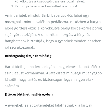
kölyökkutya a kisebb gördeszkán foglal helyet.
Kapcsolja be és már kezdődhet is a móka!
Amint a játék elindul, Barbi baba csuklós lábai úgy
mozognak, mintha valóban pedálozna, miközben a kutyus
előre gördeszkázik, a kölyökkutya pedig körbe-körbe pörög
saját gördeszkáján. A dinamikus mozgás, a fény- és
hanghatások biztosítják, hogy a gyerekek minden percben
jól szórakozzanak.
Részletgazdag dizájn és minőség
Barbi biciklije modern, elegáns megjelenést kapott, élénk
színű ezüst kormánnyal. A játékszett minőségi műanyagból
készült, hogy tartós és biztonságos legyen a gyerekek
számára.
Játék és történetmesélés egyben
A gyerekek saját történeteket találhatnak ki a kutyák