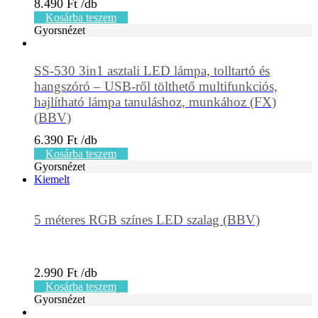
8.490
Ft
Kosárba teszem
Gyorsnézet
SS-530 3in1 asztali LED lámpa, tolltartó és
hangszóró – USB-ről tölthető multifunkciós,
hajlítható lámpa tanuláshoz, munkához (FX)
(BBV)
6.390
Ft
Kosárba teszem
Gyorsnézet
Kiemelt
5 méteres RGB színes LED szalag (BBV)
2.990
Ft
Kosárba teszem
Gyorsnézet