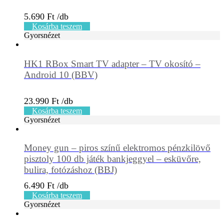
5.690
Ft
Kosárba teszem
Gyorsnézet
HK1 RBox Smart TV adapter – TV okosító –
Android 10 (BBV)
23.990
Ft
Kosárba teszem
Gyorsnézet
Money gun – piros színű elektromos pénzkilövő
pisztoly 100 db játék bankjeggyel – esküvőre,
bulira, fotózáshoz (BBJ)
6.490
Ft
Kosárba teszem
Gyorsnézet