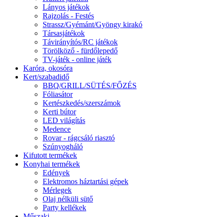
Lányos játékok
Rajzolás - Festés
Strassz/Gyémánt/Gyöngy kirakó
Társasjátékok
Távirányítós/RC játékok
Törölköző - fürdőlepedő
TV-játék - online játék
Karóra, okosóra
Kert/szabadidő
BBQ/GRILL/SÜTÉS/FŐZÉS
Fóliasátor
Kertészkedés/szerszámok
Kerti bútor
LED világítás
Medence
Rovar - rágcsáló riasztó
Szúnyogháló
Kifutott termékek
Konyhai termékek
Edények
Elektromos háztartási gépek
Mérlegek
Olaj nélküli sütő
Party kellékek
Műszaki