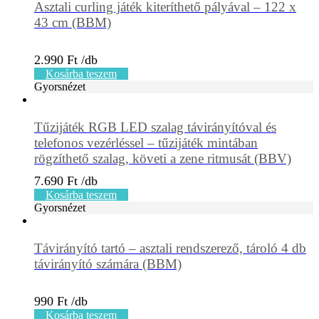
Asztali curling játék kiteríthető pályával – 122 x
43 cm (BBM)
2.990
Ft
Kosárba teszem
Gyorsnézet
Tűzijáték RGB LED szalag távirányítóval és
telefonos vezérléssel – tűzijáték mintában
rögzíthető szalag, követi a zene ritmusát (BBV)
7.690
Ft
Kosárba teszem
Gyorsnézet
Távirányító tartó – asztali rendszerező, tároló 4 db
távirányító számára (BBM)
990
Ft
Kosárba teszem