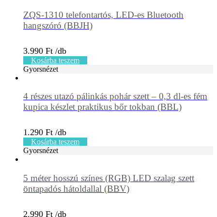
ZQS-1310 telefontartós, LED-es Bluetooth
hangszóró (BBJH)
3.990
Ft
Kosárba teszem
Gyorsnézet
4 részes utazó pálinkás pohár szett – 0,3 dl-es fém
kupica készlet praktikus bőr tokban (BBL)
1.290
Ft
Kosárba teszem
Gyorsnézet
5 méter hosszú színes (RGB) LED szalag szett
öntapadós hátoldallal (BBV)
2.990
Ft