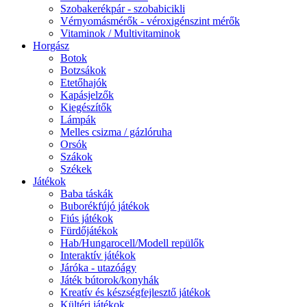
Szobakerékpár - szobabicikli
Vérnyomásmérők - véroxigénszint mérők
Vitaminok / Multivitaminok
Horgász
Botok
Botzsákok
Etetőhajók
Kapásjelzők
Kiegészítők
Lámpák
Melles csizma / gázlóruha
Orsók
Szákok
Székek
Játékok
Baba táskák
Buborékfújó játékok
Fiús játékok
Fürdőjátékok
Hab/Hungarocell/Modell repülők
Interaktív játékok
Járóka - utazóágy
Játék bútorok/konyhák
Kreatív és készségfejlesztő játékok
Kültéri játékok