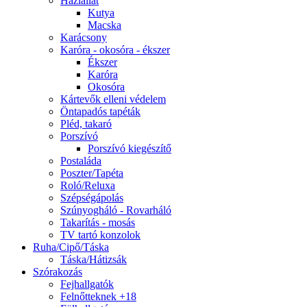
Háziállat
Kutya
Macska
Karácsony
Karóra - okosóra - ékszer
Ékszer
Karóra
Okosóra
Kártevők elleni védelem
Öntapadós tapéták
Pléd, takaró
Porszívó
Porszívó kiegészítő
Postaláda
Poszter/Tapéta
Roló/Reluxa
Szépségápolás
Szúnyogháló - Rovarháló
Takarítás - mosás
TV tartó konzolok
Ruha/Cipő/Táska
Táska/Hátizsák
Szórakozás
Fejhallgatók
Felnőtteknek +18