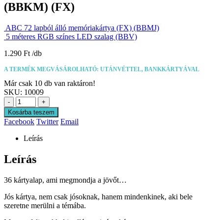
(BBKM) (FX)
ABC 72 lapból álló memóriakártya (FX) (BBMJ)
5 méteres RGB színes LED szalag (BBV)
1.290
Ft
A TERMÉK MEGVÁSÁROLHATÓ: UTÁNVÉTTEL, BANKKÁRTYÁVAL
Már csak 10 db van raktáron!
SKU:
10009
-
+
Kosárba teszem
Facebook
Twitter
Email
Leírás
Leírás
36 kártyalap, ami megmondja a jövőt…
Jós kártya, nem csak jósoknak, hanem mindenkinek, aki bele
szeretne merülni a témába.