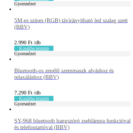
Gyorsnézet
5M-es színes (RGB) távirányítható led szalag szett
(BBV)
2.990
Ft
Kosárba teszem
Gyorsnézet
Bluetooth-os zenélő szemmaszk alváshoz és
relaxáláshoz (BBV)
7.290
Ft
Kosárba teszem
Gyorsnézet
SY-968 bluetooth hangszóró zseblámpa funkcióval
és telefontartóval (BBV)