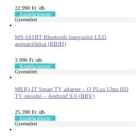
22.990
Ft
Kosárba teszem
Gyorsnézet
MS-181BT Bluetooth hangszóró LED
animációkkal (BBJH)
3.990
Ft
Kosárba teszem
Gyorsnézet
MEIQ-IT Smart TV adapter – Q PLus Ultra HD
TV okosító – Android 9.0 (BBV)
25.390
Ft
Kosárba teszem
Gyorsnézet