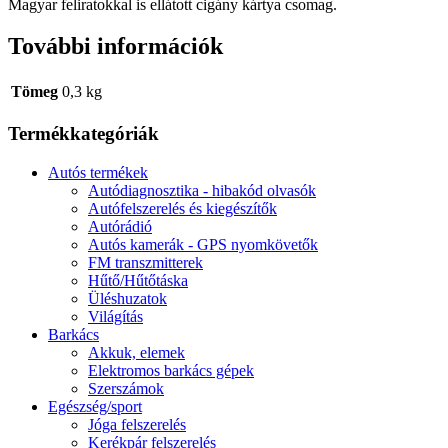
Magyar feliratokkal is ellátott cigány kártya csomag.
További információk
Tömeg
0,3 kg
Termékkategóriák
Autós termékek
Autódiagnosztika - hibakód olvasók
Autófelszerelés és kiegészítők
Autórádió
Autós kamerák - GPS nyomkövetők
FM transzmitterek
Hűtő/Hűtőtáska
Üléshuzatok
Világítás
Barkács
Akkuk, elemek
Elektromos barkács gépek
Szerszámok
Egészség/sport
Jóga felszerelés
Kerékpár felszerelés