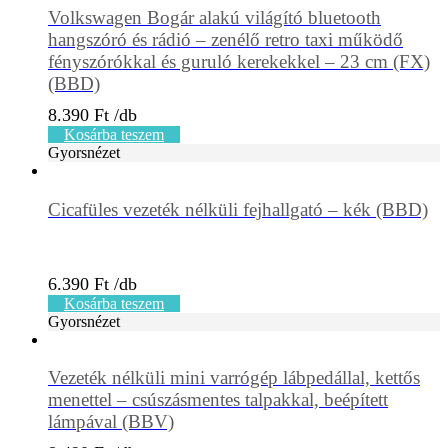
Volkswagen Bogár alakú világító bluetooth
hangszóró és rádió – zenélő retro taxi működő
fényszórókkal és guruló kerekekkel – 23 cm (FX)
(BBD)
8.390
Ft
Kosárba teszem
Gyorsnézet
Cicafüles vezeték nélküli fejhallgató – kék (BBD)
6.390
Ft
Kosárba teszem
Gyorsnézet
Vezeték nélküli mini varrógép lábpedállal, kettős
menettel – csúszásmentes talpakkal, beépített
lámpával (BBV)