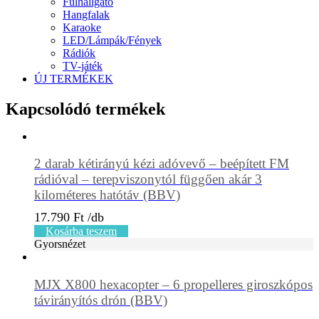
Fülhallgató
Hangfalak
Karaoke
LED/Lámpák/Fények
Rádiók
TV-játék
ÚJ TERMÉKEK
Kapcsolódó termékek
2 darab kétirányú kézi adóvevő – beépített FM
rádióval – terepviszonytól függően akár 3
kilométeres hatótáv (BBV)
17.790
Ft
Kosárba teszem
Gyorsnézet
MJX X800 hexacopter – 6 propelleres giroszkópos
távirányítós drón (BBV)