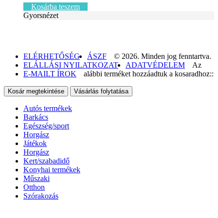
Kosárba teszem
Gyorsnézet
ELÉRHETŐSÉG
ÁSZF
© 2026. Minden jog fenntartva.
ELÁLLÁSI NYILATKOZAT
ADATVÉDELEM
Az
E-MAILT ÍROK
alábbi terméket hozzáadtuk a kosaradhoz::
Kosár megtekintése
Vásárlás folytatása
Autós termékek
Barkács
Egészség/sport
Horgász
Játékok
Horgász
Kert/szabadidő
Konyhai termékek
Műszaki
Otthon
Szórakozás