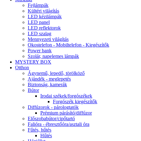
Fejlámpák
Kültéri világítás
LED kézilámpák
LED panel
LED reflektorok
LED szalag
Mennyezeti világítás
Okostelefon - Mobiltelefon - Kiegészítők
Power bank
Szolár, napelemes lámpák
MYSTERY BOX
Otthon
Ágynemű, lepedő, törölköző
Ajándék - meglepetés
Biztonság, kamerák
Bútor
Irodai székek/forgószékek
Forgószék kiegészítők
Diffúzorok - párologtatók
Prémium párásító/diffúzor
Előszobabútor/cipőtartó
Falióra - ébresztőóra/asztali óra
Fűtés, hűtés
Hűtés