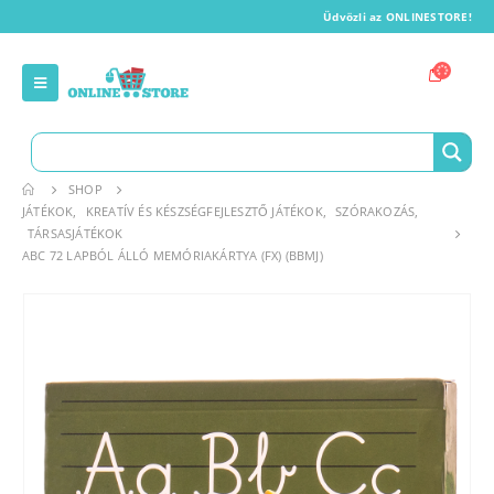
Üdvözli az ONLINESTORE!
SHOP
JÁTÉKOK
,
KREATÍV ÉS KÉSZSÉGFEJLESZTŐ JÁTÉKOK
,
SZÓRAKOZÁS
,
TÁRSASJÁTÉKOK
ABC 72 LAPBÓL ÁLLÓ MEMÓRIAKÁRTYA (FX) (BBMJ)