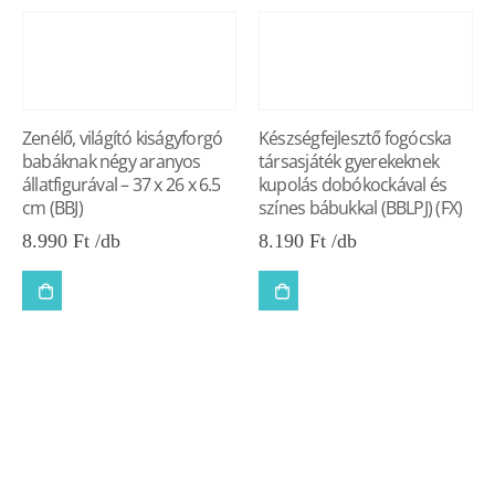
Zenélő, világító kiságyforgó
Készségfejlesztő fogócska
babáknak négy aranyos
társasjáték gyerekeknek
állatfigurával – 37 x 26 x 6.5
kupolás dobókockával és
cm (BBJ)
színes bábukkal (BBLPJ) (FX)
8.990
Ft
8.190
Ft