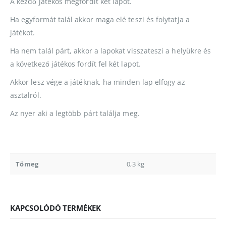
A kezdő játékos megfordít két lapot.
Ha egyformát talál akkor maga elé teszi és folytatja a
játékot.
Ha nem talál párt, akkor a lapokat visszateszi a helyükre és
a következő játékos fordít fel két lapot.
Akkor lesz vége a játéknak, ha minden lap elfogy az
asztalról.
Az nyer aki a legtöbb párt találja meg.
Tömeg
0,3 kg
KAPCSOLÓDÓ TERMÉKEK