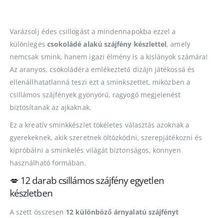
Varázsolj édes csillogást a mindennapokba ezzel a
különleges
csokoládé alakú szájfény készlettel
, amely
nemcsak smink, hanem igazi élmény is a kislányok számára!
Az aranyos, csokoládéra emlékeztető dizájn játékossá és
ellenállhatatlanná teszi ezt a sminkszettet, miközben a
csillámos szájfények gyönyörű, ragyogó megjelenést
biztosítanak az ajkaknak.
Ez a kreatív sminkkészlet tökéletes választás azoknak a
gyerekeknek, akik szeretnek öltözködni, szerepjátékozni és
kipróbálni a sminkelés világát biztonságos, könnyen
használható formában.
💋 12 darab csillámos szájfény egyetlen
készletben
A szett összesen
12 különböző árnyalatú szájfényt