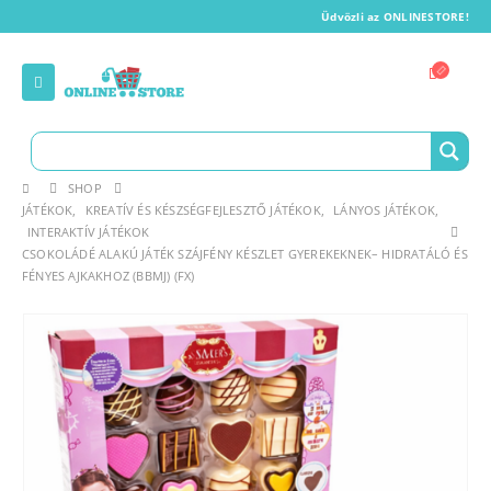
Üdvözli az ONLINESTORE!
SHOP
JÁTÉKOK
,
KREATÍV ÉS KÉSZSÉGFEJLESZTŐ JÁTÉKOK
,
LÁNYOS JÁTÉKOK
,
INTERAKTÍV JÁTÉKOK
CSOKOLÁDÉ ALAKÚ JÁTÉK SZÁJFÉNY KÉSZLET GYEREKEKNEK– HIDRATÁLÓ ÉS
FÉNYES AJKAKHOZ (BBMJ) (FX)