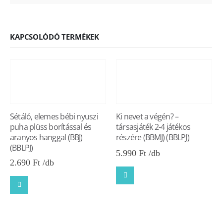
KAPCSOLÓDÓ TERMÉKEK
Sétáló, elemes bébi nyuszi
Ki nevet a végén? –
puha plüss borítással és
társasjáték 2-4 játékos
aranyos hanggal (BBJ)
részére (BBMJ) (BBLPJ)
(BBLPJ)
5.990
Ft
2.690
Ft