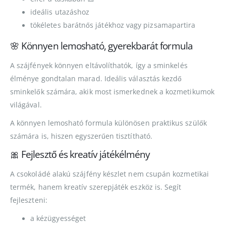
ideális utazáshoz
tökéletes barátnős játékhoz vagy pizsamapartira
🌸 Könnyen lemosható, gyerekbarát formula
A szájfények könnyen eltávolíthatók, így a sminkelés
élménye gondtalan marad. Ideális választás kezdő
sminkelők számára, akik most ismerkednek a kozmetikumok
világával.
A könnyen lemosható formula különösen praktikus szülők
számára is, hiszen egyszerűen tisztítható.
🎀 Fejlesztő és kreatív játékélmény
A csokoládé alakú szájfény készlet nem csupán kozmetikai
termék, hanem kreatív szerepjáték eszköz is. Segít
fejleszteni:
a kézügyességet