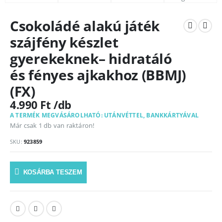
Csokoládé alakú játék
szájfény készlet
gyerekeknek– hidratáló
és fényes ajkakhoz (BBMJ)
(FX)
4.990
Ft
A TERMÉK MEGVÁSÁROLHATÓ: UTÁNVÉTTEL, BANKKÁRTYÁVAL
Már csak 1 db van raktáron!
SKU:
923859
KOSÁRBA TESZEM