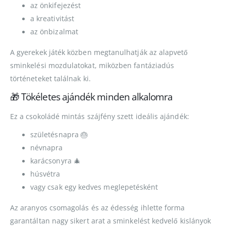
az önkifejezést
a kreativitást
az önbizalmat
A gyerekek játék közben megtanulhatják az alapvető
sminkelési mozdulatokat, miközben fantáziadús
történeteket találnak ki.
🎁 Tökéletes ajándék minden alkalomra
Ez a csokoládé mintás szájfény szett ideális ajándék:
születésnapra 🎂
névnapra
karácsonyra 🎄
húsvétra
vagy csak egy kedves meglepetésként
Az aranyos csomagolás és az édesség ihlette forma
garantáltan nagy sikert arat a sminkelést kedvelő kislányok