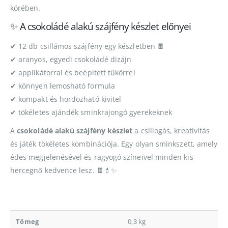
körében.
✨ A csokoládé alakú szájfény készlet előnyei
✔ 12 db csillámos szájfény egy készletben 🍫
✔ aranyos, egyedi csokoládé dizájn
✔ applikátorral és beépített tükörrel
✔ könnyen lemosható formula
✔ kompakt és hordozható kivitel
✔ tökéletes ajándék sminkrajongó gyerekeknek
A
csokoládé alakú szájfény készlet
a csillogás, kreativitás
és játék tökéletes kombinációja. Egy olyan sminkszett, amely
édes megjelenésével és ragyogó színeivel minden kis
hercegnő kedvence lesz. 🍫💄✨
Tömeg
0,3 kg