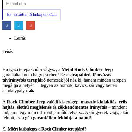
Termékértesítő bekapcsolása
Leírás
Leírás
Ha igazi terepakcióra vágysz, a
Metal Rock Climber Jeep
garantáltan nem hagy cserben! Ez a
strapabíró, fémvázas
távirányítós terepjáró
nemcsak jól néz ki, hanem minden terepen
megállja a helyét — legyen az homok, kavics, sár vagy beltéri
akadálypálya. 🌄
A
Rock Climber Jeep
valódi kis erőgép:
masszív kialakítás
,
erős
hajtás
,
élethű megjelenés
és
zökkenőmentes irányítás
– mindent
tud, amit egy mini off-road járműtől elvársz. Akár gyerek vagy, akár
felnőtt, ez a gép
garantáltan feldobja a napot
!
💪
Miért különleges a Rock Climber terepjáró?