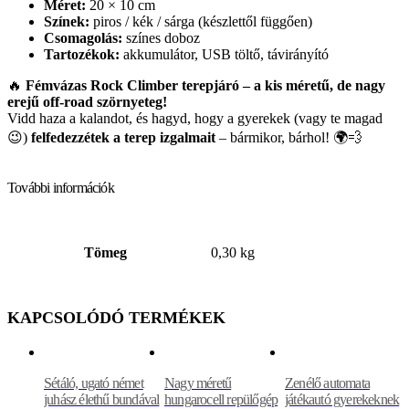
Méret:
20 × 10 cm
Színek:
piros / kék / sárga (készlettől függően)
Csomagolás:
színes doboz
Tartozékok:
akkumulátor, USB töltő, távirányító
🔥
Fémvázas Rock Climber terepjáró – a kis méretű, de nagy
erejű off-road szörnyeteg!
Vidd haza a kalandot, és hagyd, hogy a gyerekek (vagy te magad
😉)
felfedezzétek a terep izgalmait
– bármikor, bárhol! 🌍💨
További információk
Tömeg
0,30 kg
KAPCSOLÓDÓ TERMÉKEK
Sétáló, ugató német
Nagy méretű
Zenélő automata
juhász élethű bundával
hungarocell repülőgép
játékautó gyerekeknek