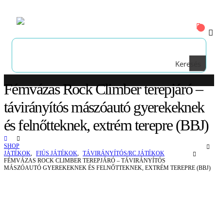
Keresés
Fémvázas Rock Climber terepjáró –
távirányítós mászóautó gyerekeknek
és felnőtteknek, extrém terepre (BBJ)
SHOP
JÁTÉKOK
,
FIÚS JÁTÉKOK
,
TÁVIRÁNYÍTÓS/RC JÁTÉKOK
FÉMVÁZAS ROCK CLIMBER TEREPJÁRÓ – TÁVIRÁNYÍTÓS
MÁSZÓAUTÓ GYEREKEKNEK ÉS FELNŐTTEKNEK, EXTRÉM TEREPRE (BBJ)