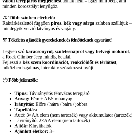
valódi terepjárós megjelenést
adnak neki – igazi mini Jeep, ami
minden korosztályt lenyűgöz.
🎨
Több színben elérhető:
Raktárkészlettől függően
piros, kék vagy sárga
színben szállítjuk –
mindegyik verzió látványos és vagány.
🧒
Tökéletes ajándék gyerekeknek és felnőtteknek egyaránt!
Legyen szó
karácsonyról, születésnapról vagy hétvégi mókáról
,
a Rock Climber Jeep mindig betalál.
Fejleszti a
kéz-szem koordinációt, reakcióidőt és térlátást
,
miközben izgalmas, interaktív szórakozást nyújt.
📦
Főbb jellemzők:
Típus:
Távirányítós fémvázas terepjáró
Anyag:
Fém + ABS műanyag
Irányítás:
Előre / hátra / balra / jobbra
Tápellátás:
Autó: 3×AA elem (nem tartozék) vagy akkumulátor (tartozék)
Távirányító: 2×AA elem (nem tartozék)
Ajtók:
Kinyithatók
Ajánlott életkor:
3+