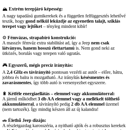
🏔️
Extrém terepjáró képesség:
A nagy tapadású gumikerekek és a független felfüggesztés lehetővé
teszik, hogy
gond nélkül leküzdje az egyenetlen talajt, sziklás
terepet vagy lejtőket
– tényleg mindent kibír!
⚙️
Fémvázas, strapabíró konstrukció:
A masszív fémváz extra stabilitást ad, így a Jeep
nem csak
látványos, hanem hosszú élettartamú
is. Nem gond neki az
ütközés, borulás vagy terepen való ugratás.
🎮
Egyszerű, mégis precíz irányítás:
A
2,4 GHz-es távirányító
pontosan vezérli az autót – előre, hátra,
jobbra és balra is mozgatható. Az irányítás
késésmentes és
zavarásmentes
, így több autó is versenyezhet egyszerre.
🔋
Kétféle energiaellátás – elemmel vagy akkumulátorral:
A jármű működhet
3 db AA elemmel vagy a mellékelt tölthető
akkumulátorral
, a távirányító pedig
2 db AA elemmel
üzemel
(nem tartozék). Így mindig készen áll az új kalandra!
🚗
Élethű Jeep dizájn:
A részletgazdag karosszéria, a nyitható ajtók és a robusztus kerekek