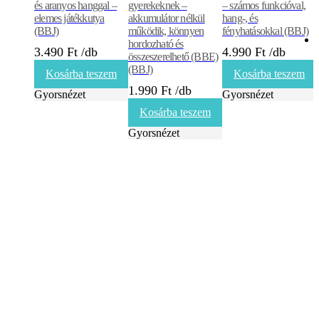
és aranyos hanggal –
gyerekeknek –
– számos funkcióval,
elemes játékkutya
akkumulátor nélkül
hang-, és
(BBJ)
működik, könnyen
fényhatásokkal (BBJ)
hordozható és
3.490
Ft
4.990
Ft
összeszerelhető (BBE)
(BBJ)
Kosárba teszem
Kosárba teszem
1.990
Ft
Gyorsnézet
Gyorsnézet
Kosárba teszem
Gyorsnézet