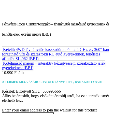
Fémvázas Rock Climber terepjáró – távirányítós mászóautó gyerekeknek és
felnőtteknek, extrém terepre (BBJ)
Kétéltű 4WD távirányítós kaszkadőr autó – 2,4 GHz-es, 360°-ban
forgatható vízi és szárazföldi RC autó gyerekeknek, tökéletes
ajándék SL-062 (BBJ)
Kötélmászó majom – interaktív kézügyességi szórakoztató játék
gyerekeknek (BBJ)
10.990
Ft
A TERMÉK MEGVÁSÁROLHATÓ: UTÁNVÉTTEL, BANKKÁRTYÁVAL
Készlet:
Elfogyott
SKU:
565995666
Állíts be értesítőt, hogy elsőként értesülj arról, ha ez a termék ismét
elérhető lesz.
Enter your email address to join the waitlist for this product