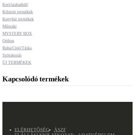
Kert/szabadidő
Kifutott termékek
Konyhai termékek
Műszaki
MYSTERY BOX
Otthon
Ruha/Cipő/Táska
Szórakozás
ÚJ TERMÉKEK
Kapcsolódó termékek
ELÉRHETŐSÉG
ÁSZF