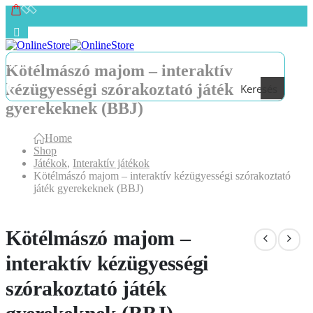
Kötélmászó majom – interaktív
kézügyességi szórakoztató játék
Keresés
gyerekeknek (BBJ)
Home
Shop
Játékok
,
Interaktív játékok
Kötélmászó majom – interaktív kézügyességi szórakoztató
játék gyerekeknek (BBJ)
Kötélmászó majom –
interaktív kézügyességi
szórakoztató játék