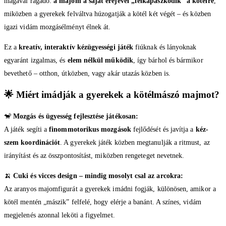
magával ragadó:
a majom a saját erejével „felkapaszkodik” a kötélre
,
miközben a gyerekek felváltva húzogatják a kötél két végét – és közben
igazi vidám mozgásélményt élnek át.
Ez a
kreatív, interaktív kézügyességi játék
fiúknak és lányoknak
egyaránt izgalmas, és
elem nélkül működik
, így bárhol és bármikor
bevethető – otthon, útközben, vagy akár utazás közben is.
🌟
Miért imádják a gyerekek a kötélmászó majmot?
🐒
Mozgás és ügyesség fejlesztése játékosan:
A játék segíti a
finommotorikus mozgások
fejlődését és javítja a
kéz-
szem koordinációt
. A gyerekek játék közben megtanulják a ritmust, az
irányítást és az összpontosítást, miközben rengeteget nevetnek.
🍌
Cuki és vicces design – mindig mosolyt csal az arcokra:
Az aranyos majomfigurát a gyerekek imádni fogják, különösen, amikor a
kötél mentén „mászik” felfelé, hogy elérje a banánt. A színes, vidám
megjelenés azonnal leköti a figyelmet.