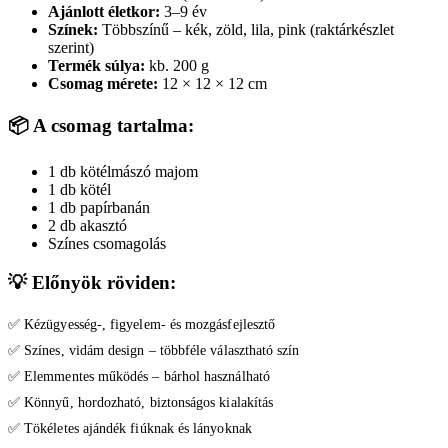
Ajánlott életkor:
3–9 év
Színek:
Többszínű – kék, zöld, lila, pink (raktárkészlet
szerint)
Termék súlya:
kb. 200 g
Csomag mérete:
12 × 12 × 12 cm
📦
A csomag tartalma:
1 db kötélmászó majom
1 db kötél
1 db papírbanán
2 db akasztó
Színes csomagolás
💡
Előnyök röviden:
✅ Kézügyesség-, figyelem- és mozgásfejlesztő
✅ Színes, vidám design – többféle választható szín
✅ Elemmentes működés – bárhol használható
✅ Könnyű, hordozható, biztonságos kialakítás
✅ Tökéletes ajándék fiúknak és lányoknak