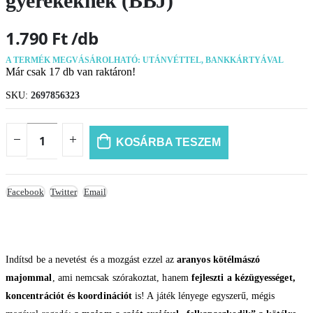
gyerekeknek (BBJ)
1.790
Ft
A TERMÉK MEGVÁSÁROLHATÓ: UTÁNVÉTTEL, BANKKÁRTYÁVAL
Már csak 17 db van raktáron!
SKU:
2697856323
KOSÁRBA TESZEM
Facebook
Twitter
Email
Indítsd be a nevetést és a mozgást ezzel az
aranyos kötélmászó
majommal
, ami nemcsak szórakoztat, hanem
fejleszti a kézügyességet,
koncentrációt és koordinációt
is! A játék lényege egyszerű, mégis