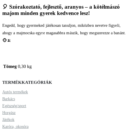
🎈
Szórakoztató, fejlesztő, aranyos – a kötélmászó
majom minden gyerek kedvence lesz!
Engedd, hogy gyermeked játékosan tanuljon, miközben nevetve figyeli,
ahogy a majmocska egyre magasabbra mászik, hogy megszerezze a banánt.
🐵🍌
Tömeg
0,30 kg
TERMÉKKATEGÓRIÁK
Autós termékek
Barkács
Egészség/sport
Horgász
Játékok
Karóra, okosóra