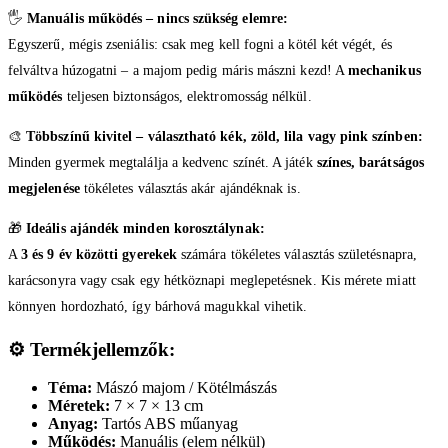
🖐️
Manuális működés – nincs szükség elemre:
Egyszerű, mégis zseniális: csak meg kell fogni a kötél két végét, és
felváltva húzogatni – a majom pedig máris mászni kezd! A
mechanikus
működés
teljesen biztonságos, elektromosság nélkül.
🎨
Többszínű kivitel – választható kék, zöld, lila vagy pink színben:
Minden gyermek megtalálja a kedvenc színét. A játék
színes, barátságos
megjelenése
tökéletes választás akár ajándéknak is.
🎁
Ideális ajándék minden korosztálynak:
A
3 és 9 év közötti gyerekek
számára tökéletes választás születésnapra,
karácsonyra vagy csak egy hétköznapi meglepetésnek. Kis mérete miatt
könnyen hordozható, így bárhová magukkal vihetik.
⚙️
Termékjellemzők:
Téma:
Mászó majom / Kötélmászás
Méretek:
7 × 7 × 13 cm
Anyag:
Tartós ABS műanyag
Működés:
Manuális (elem nélkül)