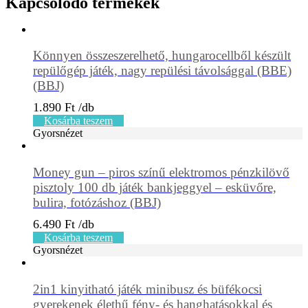
Kapcsolódó termékek
Könnyen összeszerelhető, hungarocellből készült
repülőgép játék, nagy repülési távolsággal (BBE)
(BBJ)
1.890
Ft
Kosárba teszem
Gyorsnézet
Money gun – piros színű elektromos pénzkilövő
pisztoly 100 db játék bankjeggyel – esküvőre,
bulira, fotózáshoz (BBJ)
6.490
Ft
Kosárba teszem
Gyorsnézet
2in1 kinyitható játék minibusz és büfékocsi
gyerekenek élethű fény- és hanghatásokkal és