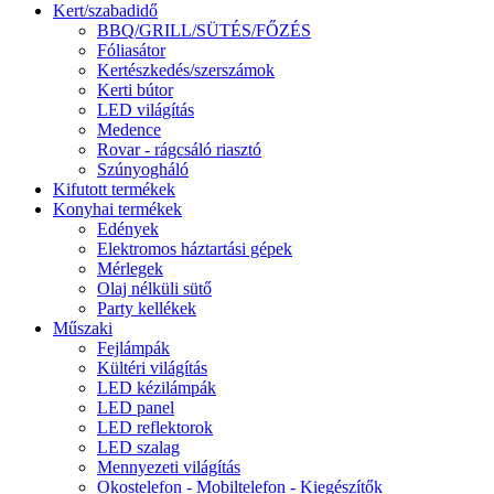
Kert/szabadidő
BBQ/GRILL/SÜTÉS/FŐZÉS
Fóliasátor
Kertészkedés/szerszámok
Kerti bútor
LED világítás
Medence
Rovar - rágcsáló riasztó
Szúnyogháló
Kifutott termékek
Konyhai termékek
Edények
Elektromos háztartási gépek
Mérlegek
Olaj nélküli sütő
Party kellékek
Műszaki
Fejlámpák
Kültéri világítás
LED kézilámpák
LED panel
LED reflektorok
LED szalag
Mennyezeti világítás
Okostelefon - Mobiltelefon - Kiegészítők