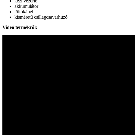
kézi vezérlő
akkumulátor
töltőkábel
kisméretű csillagcsavarhúzó
Videó termékről: