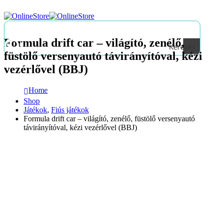
Formula drift car – világító, zenélő,
Keresés
füstölő versenyautó távirányítóval, kézi
vezérlővel (BBJ)
Home
Shop
Játékok
,
Fiús játékok
Formula drift car – világító, zenélő, füstölő versenyautó
távirányítóval, kézi vezérlővel (BBJ)