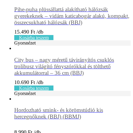
Pihe-puha plüssállattá alakítható hálózsák
gyerekeknek – vidám katicabogár alakú, kompakt,
összecsukható hálózsák (BBJ)
15.490
Ft
Kosárba teszem
Gyorsnézet
City bus – nagy méretű távirányítós csuklós
trolibusz világító fényszórókkal és tölthető
akkumulátorral – 36 cm (BBJ)
10.690
Ft
Kosárba teszem
Gyorsnézet
Hordozható smink- és körömstúdió kis
hercegnőknek (BBJ) (BBMJ)
8.990
Ft