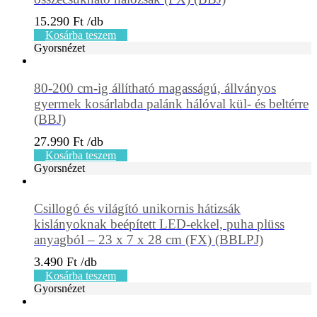
15.290
Ft
Kosárba teszem
Gyorsnézet
80-200 cm-ig állítható magasságú, állványos
gyermek kosárlabda palánk hálóval kül- és beltérre
(BBJ)
27.990
Ft
Kosárba teszem
Gyorsnézet
Csillogó és világító unikornis hátizsák
kislányoknak beépített LED-ekkel, puha plüss
anyagból – 23 x 7 x 28 cm (FX) (BBLPJ)
3.490
Ft
Kosárba teszem
Gyorsnézet