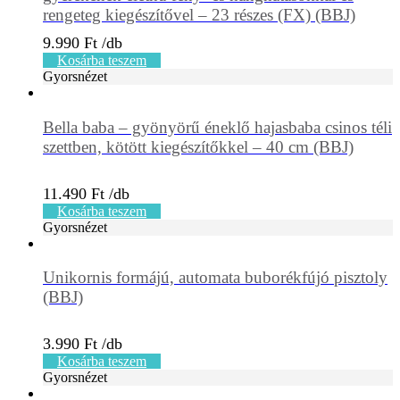
rengeteg kiegészítővel – 23 részes (FX) (BBJ)
9.990
Ft
Kosárba teszem
Gyorsnézet
Bella baba – gyönyörű éneklő hajasbaba csinos téli
szettben, kötött kiegészítőkkel – 40 cm (BBJ)
11.490
Ft
Kosárba teszem
Gyorsnézet
Unikornis formájú, automata buborékfújó pisztoly
(BBJ)
3.990
Ft
Kosárba teszem
Gyorsnézet