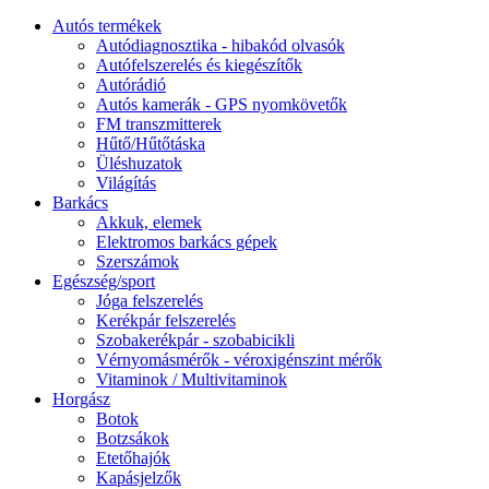
Autós termékek
Autódiagnosztika - hibakód olvasók
Autófelszerelés és kiegészítők
Autórádió
Autós kamerák - GPS nyomkövetők
FM transzmitterek
Hűtő/Hűtőtáska
Üléshuzatok
Világítás
Barkács
Akkuk, elemek
Elektromos barkács gépek
Szerszámok
Egészség/sport
Jóga felszerelés
Kerékpár felszerelés
Szobakerékpár - szobabicikli
Vérnyomásmérők - véroxigénszint mérők
Vitaminok / Multivitaminok
Horgász
Botok
Botzsákok
Etetőhajók
Kapásjelzők