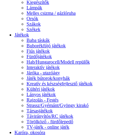
Kiegészítők
Lámpák
Melles csizma / gázlóruha
Orsók
Szákok
Székek
Játékok
Baba táskák
Buborékfújó játékok
Fiús játékok
Fürdőjátékok
Hab/Hungarocell/Modell repülők
Interaktív játékok
Járóka - utazóágy
Játék bútorok/konyhák
Kreatív és készségfejlesztő játékok
Kültéri játékok
Lányos játékok
Rajzolás - Festés
Strassz/Gyémánt/Gyöngy kirakó
Társasjátékok
Távirányítós/RC játékok
Törölköző - fürdőlepedő
TV-játék - online játék
Karóra, okosóra