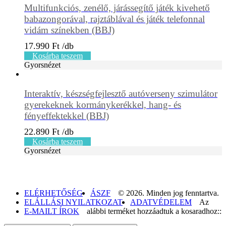
Multifunkciós, zenélő, járássegítő játék kivehető
babazongorával, rajztáblával és játék telefonnal
vidám színekben (BBJ)
17.990
Ft
Kosárba teszem
Gyorsnézet
Interaktív, készségfejlesztő autóverseny szimulátor
gyerekeknek kormánykerékkel, hang- és
fényeffektekkel (BBJ)
22.890
Ft
Kosárba teszem
Gyorsnézet
ELÉRHETŐSÉG
ÁSZF
© 2026. Minden jog fenntartva.
ELÁLLÁSI NYILATKOZAT
ADATVÉDELEM
Az
E-MAILT ÍROK
alábbi terméket hozzáadtuk a kosaradhoz::