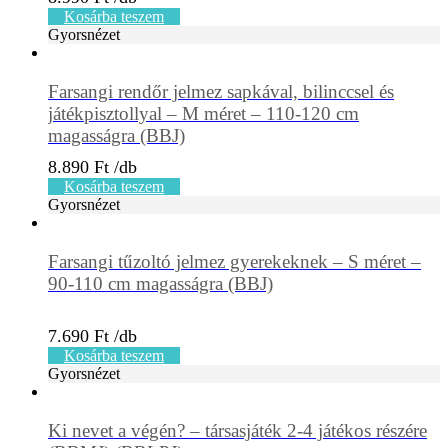
Kosárba teszem
Gyorsnézet
Farsangi rendőr jelmez sapkával, bilinccsel és
játékpisztollyal – M méret – 110-120 cm
magasságra (BBJ)
8.890
Ft
Kosárba teszem
Gyorsnézet
Farsangi tűzoltó jelmez gyerekeknek – S méret –
90-110 cm magasságra (BBJ)
7.690
Ft
Kosárba teszem
Gyorsnézet
Ki nevet a végén? – társasjáték 2-4 játékos részére