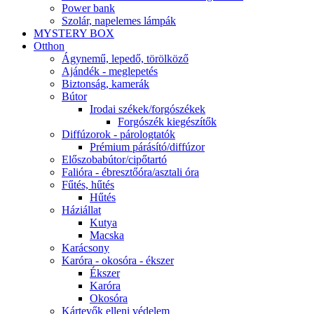
Power bank
Szolár, napelemes lámpák
MYSTERY BOX
Otthon
Ágynemű, lepedő, törölköző
Ajándék - meglepetés
Biztonság, kamerák
Bútor
Irodai székek/forgószékek
Forgószék kiegészítők
Diffúzorok - párologtatók
Prémium párásító/diffúzor
Előszobabútor/cipőtartó
Falióra - ébresztőóra/asztali óra
Fűtés, hűtés
Hűtés
Háziállat
Kutya
Macska
Karácsony
Karóra - okosóra - ékszer
Ékszer
Karóra
Okosóra
Kártevők elleni védelem