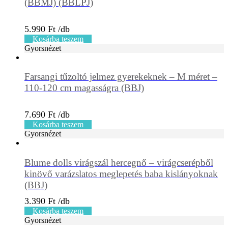
(BBMJ) (BBLPJ)
5.990
Ft
Kosárba teszem
Gyorsnézet
Farsangi tűzoltó jelmez gyerekeknek – M méret –
110-120 cm magasságra (BBJ)
7.690
Ft
Kosárba teszem
Gyorsnézet
Blume dolls virágszál hercegnő – virágcserépből
kinövő varázslatos meglepetés baba kislányoknak
(BBJ)
3.390
Ft
Kosárba teszem
Gyorsnézet