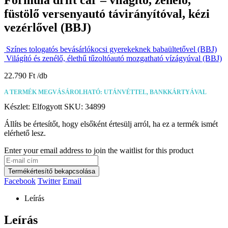
füstölő versenyautó távirányítóval, kézi
vezérlővel (BBJ)
Színes tologatós bevásárlókocsi gyerekeknek babaültetővel (BBJ)
Világító és zenélő, élethű tűzoltóautó mozgatható vízágyúval (BBJ)
22.790
Ft
A TERMÉK MEGVÁSÁROLHATÓ: UTÁNVÉTTEL, BANKKÁRTYÁVAL
Készlet:
Elfogyott
SKU:
34899
Állíts be értesítőt, hogy elsőként értesülj arról, ha ez a termék ismét
elérhető lesz.
Enter your email address to join the waitlist for this product
Termékértesítő bekapcsolása
Facebook
Twitter
Email
Leírás
Leírás