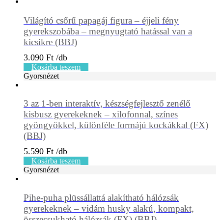
Világító csőrű papagáj figura – éjjeli fény
gyerekszobába – megnyugtató hatással van a
kicsikre (BBJ)
3.090
Ft
Kosárba teszem
Gyorsnézet
3 az 1-ben interaktív, készségfejlesztő zenélő
kisbusz gyerekeknek – xilofonnal, színes
gyöngyökkel, különféle formájú kockákkal (FX)
(BBJ)
5.590
Ft
Kosárba teszem
Gyorsnézet
Pihe-puha plüssállattá alakítható hálózsák
gyerekeknek – vidám husky alakú, kompakt,
összecsukható hálózsák (FX) (BBJ)