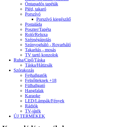
Öntapadós tapéták
Pléd, takaró
Porszívó
Porszívó kiegészítő
Postaláda
Poszter/Tapéta
Roló/Reluxa
Szépségápolás
Szúnyogháló - Rovarháló
Takarítás - mosás
TV tartó konzolok
Ruha/Cipő/Táska
Táska/Hátizsák
Szórakozás
Fejhallgatók
Felnőtteknek +18
Fülhallgató
Hangfalak
Karaoke
LED/Lámpák/Fények
Rádiók
TV-játék
ÚJ TERMÉKEK