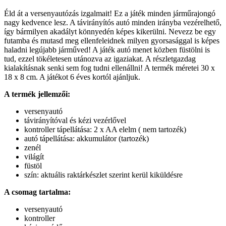
Éld át a versenyautózás izgalmait! Ez a játék minden járműrajongó
nagy kedvence lesz. A távirányítós autó minden irányba vezérelhető,
így bármilyen akadályt könnyedén képes kikerülni. Nevezz be egy
futamba és mutasd meg ellenfeleidnek milyen gyorsasággal is képes
haladni legújabb járműved! A játék autó menet közben füstölni is
tud, ezzel tökéletesen utánozva az igaziakat. A részletgazdag
kialakításnak senki sem fog tudni ellenállni! A termék méretei 30 x
18 x 8 cm. A játékot 6 éves kortól ajánljuk.
A termék jellemzői:
versenyautó
távirányítóval és kézi vezérlővel
kontroller tápellátása: 2 x AA elelm ( nem tartozék)
autó tápellátása: akkumulátor (tartozék)
zenél
világít
füstöl
szín: aktuális raktárkészlet szerint kerül kiküldésre
A csomag tartalma:
versenyautó
kontroller