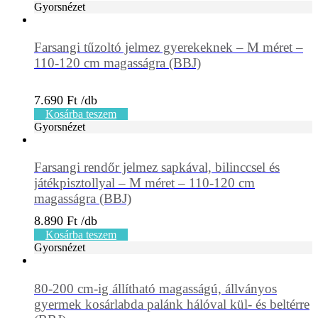
Gyorsnézet
Farsangi tűzoltó jelmez gyerekeknek – M méret –
110-120 cm magasságra (BBJ)
7.690
Ft
Kosárba teszem
Gyorsnézet
Farsangi rendőr jelmez sapkával, bilinccsel és
játékpisztollyal – M méret – 110-120 cm
magasságra (BBJ)
8.890
Ft
Kosárba teszem
Gyorsnézet
80-200 cm-ig állítható magasságú, állványos
gyermek kosárlabda palánk hálóval kül- és beltérre