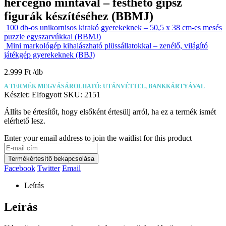
hercegnő mintával – festhető gipsz
figurák készítéséhez (BBMJ)
100 db-os unikornisos kirakó gyerekeknek – 50,5 x 38 cm-es mesés
puzzle egyszarvúkkal (BBMJ)
Mini markológép kihalászható plüssállatokkal – zenélő, világító
játékgép gyerekeknek (BBJ)
2.999
Ft
A TERMÉK MEGVÁSÁROLHATÓ: UTÁNVÉTTEL, BANKKÁRTYÁVAL
Készlet:
Elfogyott
SKU:
2151
Állíts be értesítőt, hogy elsőként értesülj arról, ha ez a termék ismét
elérhető lesz.
Enter your email address to join the waitlist for this product
Termékértesítő bekapcsolása
Facebook
Twitter
Email
Leírás
Leírás