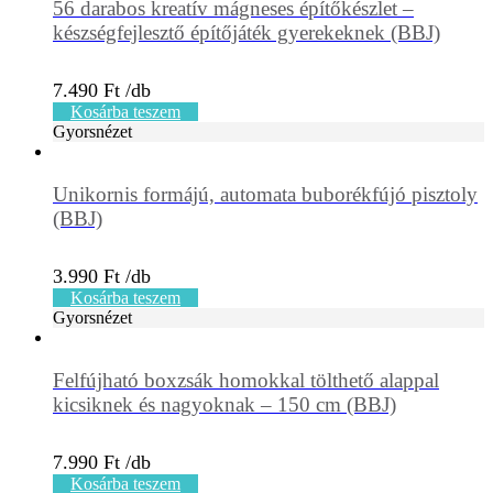
56 darabos kreatív mágneses építőkészlet –
készségfejlesztő építőjáték gyerekeknek (BBJ)
7.490
Ft
Kosárba teszem
Gyorsnézet
Unikornis formájú, automata buborékfújó pisztoly
(BBJ)
3.990
Ft
Kosárba teszem
Gyorsnézet
Felfújható boxzsák homokkal tölthető alappal
kicsiknek és nagyoknak – 150 cm (BBJ)
7.990
Ft
Kosárba teszem