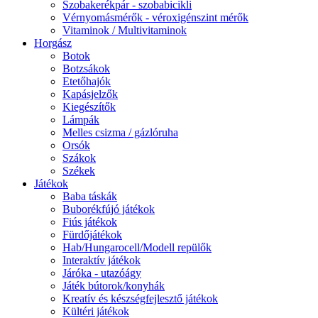
Szobakerékpár - szobabicikli
Vérnyomásmérők - véroxigénszint mérők
Vitaminok / Multivitaminok
Horgász
Botok
Botzsákok
Etetőhajók
Kapásjelzők
Kiegészítők
Lámpák
Melles csizma / gázlóruha
Orsók
Szákok
Székek
Játékok
Baba táskák
Buborékfújó játékok
Fiús játékok
Fürdőjátékok
Hab/Hungarocell/Modell repülők
Interaktív játékok
Járóka - utazóágy
Játék bútorok/konyhák
Kreatív és készségfejlesztő játékok
Kültéri játékok