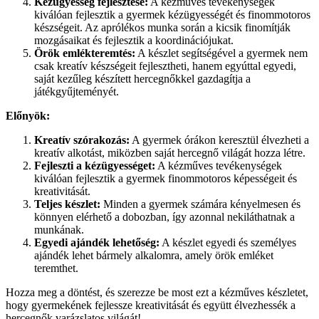
Kézügyesség fejlesztése:
A kézműves tevékenységek
kiválóan fejlesztik a gyermek kézügyességét és finommotoros
készségeit. Az aprólékos munka során a kicsik finomítják
mozgásaikat és fejlesztik a koordinációjukat.
Örök emlékteremtés:
A készlet segítségével a gyermek nem
csak kreatív készségeit fejlesztheti, hanem egyúttal egyedi,
saját kezűleg készített hercegnőkkel gazdagítja a
játékgyűjteményét.
Előnyök:
Kreatív szórakozás:
A gyermek órákon keresztül élvezheti a
kreatív alkotást, miközben saját hercegnő világát hozza létre.
Fejleszti a kézügyességet:
A kézműves tevékenységek
kiválóan fejlesztik a gyermek finommotoros képességeit és
kreativitását.
Teljes készlet:
Minden a gyermek számára kényelmesen és
könnyen elérhető a dobozban, így azonnal nekiláthatnak a
munkának.
Egyedi ajándék lehetőség:
A készlet egyedi és személyes
ajándék lehet bármely alkalomra, amely örök emléket
teremthet.
Hozza meg a döntést, és szerezze be most ezt a kézműves készletet,
hogy gyermekének fejlessze kreativitását és együtt élvezhessék a
hercegnők varázslatos világát!