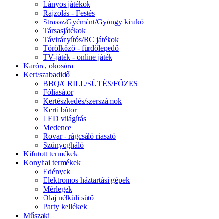
Lányos játékok
Rajzolás - Festés
Strassz/Gyémánt/Gyöngy kirakó
Társasjátékok
Távirányítós/RC játékok
Törölköző - fürdőlepedő
TV-játék - online játék
Karóra, okosóra
Kert/szabadidő
BBQ/GRILL/SÜTÉS/FŐZÉS
Fóliasátor
Kertészkedés/szerszámok
Kerti bútor
LED világítás
Medence
Rovar - rágcsáló riasztó
Szúnyogháló
Kifutott termékek
Konyhai termékek
Edények
Elektromos háztartási gépek
Mérlegek
Olaj nélküli sütő
Party kellékek
Műszaki