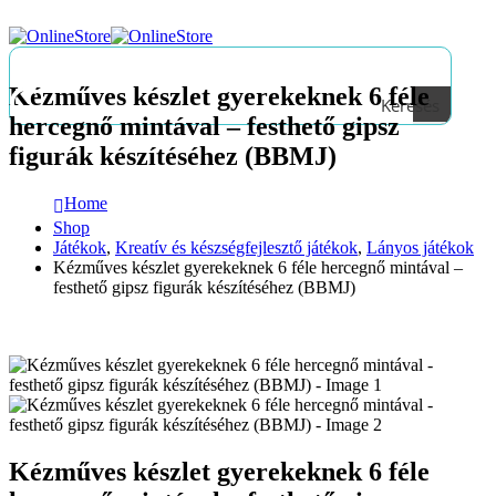
Kézműves készlet gyerekeknek 6 féle
Keresés
hercegnő mintával – festhető gipsz
figurák készítéséhez (BBMJ)
Home
Shop
Játékok
,
Kreatív és készségfejlesztő játékok
,
Lányos játékok
Kézműves készlet gyerekeknek 6 féle hercegnő mintával –
festhető gipsz figurák készítéséhez (BBMJ)
Kézműves készlet gyerekeknek 6 féle