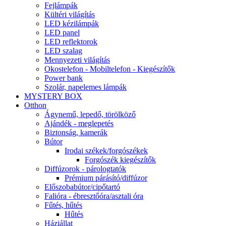
Fejlámpák
Kültéri világítás
LED kézilámpák
LED panel
LED reflektorok
LED szalag
Mennyezeti világítás
Okostelefon - Mobiltelefon - Kiegészítők
Power bank
Szolár, napelemes lámpák
MYSTERY BOX
Otthon
Ágynemű, lepedő, törölköző
Ajándék - meglepetés
Biztonság, kamerák
Bútor
Irodai székek/forgószékek
Forgószék kiegészítők
Diffúzorok - párologtatók
Prémium párásító/diffúzor
Előszobabútor/cipőtartó
Falióra - ébresztőóra/asztali óra
Fűtés, hűtés
Hűtés
Háziállat