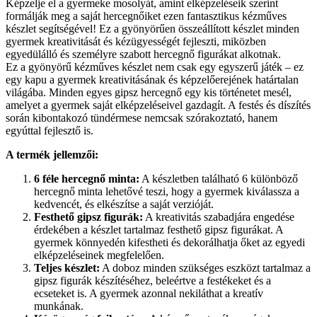
Képzelje el a gyermeke mosolyát, amint elképzeléseik szerint
formálják meg a saját hercegnőiket ezen fantasztikus kézműves
készlet segítségével! Ez a gyönyörűen összeállított készlet minden
gyermek kreativitását és kézügyességét fejleszti, miközben
egyedülálló és személyre szabott hercegnő figurákat alkotnak.
Ez a gyönyörű kézműves készlet nem csak egy egyszerű játék – ez
egy kapu a gyermek kreativitásának és képzelőerejének határtalan
világába. Minden egyes gipsz hercegnő egy kis történetet mesél,
amelyet a gyermek saját elképzeléseivel gazdagít. A festés és díszítés
során kibontakozó tündérmese nemcsak szórakoztató, hanem
egyúttal fejlesztő is.
A termék jellemzői:
6 féle hercegnő minta:
A készletben található 6 különböző
hercegnő minta lehetővé teszi, hogy a gyermek kiválassza a
kedvencét, és elkészítse a saját verzióját.
Festhető gipsz figurák:
A kreativitás szabadjára engedése
érdekében a készlet tartalmaz festhető gipsz figurákat. A
gyermek könnyedén kifestheti és dekorálhatja őket az egyedi
elképzeléseinek megfelelően.
Teljes készlet:
A doboz minden szükséges eszközt tartalmaz a
gipsz figurák készítéséhez, beleértve a festékeket és a
ecseteket is. A gyermek azonnal nekiláthat a kreatív
munkának.