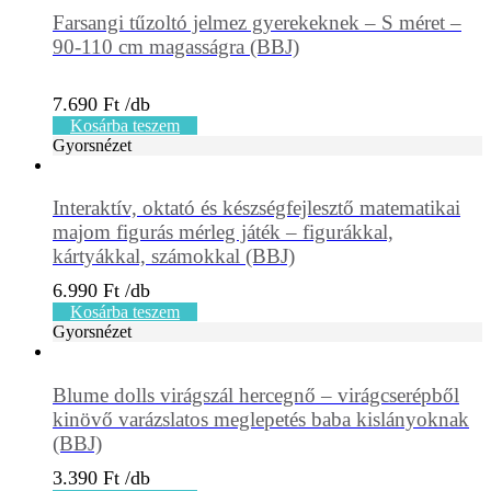
Farsangi tűzoltó jelmez gyerekeknek – S méret –
90-110 cm magasságra (BBJ)
7.690
Ft
Kosárba teszem
Gyorsnézet
Interaktív, oktató és készségfejlesztő matematikai
majom figurás mérleg játék – figurákkal,
kártyákkal, számokkal (BBJ)
6.990
Ft
Kosárba teszem
Gyorsnézet
Blume dolls virágszál hercegnő – virágcserépből
kinövő varázslatos meglepetés baba kislányoknak
(BBJ)
3.390
Ft