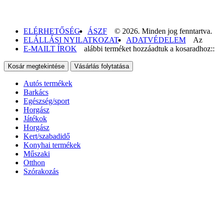
ELÉRHETŐSÉG
ÁSZF
© 2026. Minden jog fenntartva.
ELÁLLÁSI NYILATKOZAT
ADATVÉDELEM
Az
E-MAILT ÍROK
alábbi terméket hozzáadtuk a kosaradhoz::
Kosár megtekintése
Vásárlás folytatása
Autós termékek
Barkács
Egészség/sport
Horgász
Játékok
Horgász
Kert/szabadidő
Konyhai termékek
Műszaki
Otthon
Szórakozás