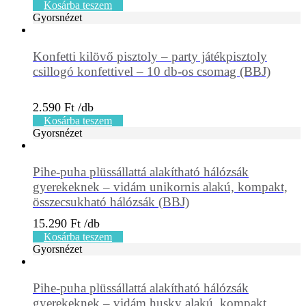
Kosárba teszem
Gyorsnézet
Konfetti kilövő pisztoly – party játékpisztoly
csillogó konfettivel – 10 db-os csomag (BBJ)
2.590
Ft
Kosárba teszem
Gyorsnézet
Pihe-puha plüssállattá alakítható hálózsák
gyerekeknek – vidám unikornis alakú, kompakt,
összecsukható hálózsák (BBJ)
15.290
Ft
Kosárba teszem
Gyorsnézet
Pihe-puha plüssállattá alakítható hálózsák
gyerekeknek – vidám husky alakú, kompakt,