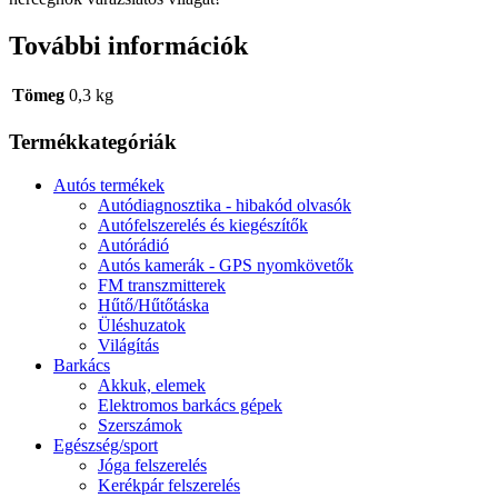
További információk
Tömeg
0,3 kg
Termékkategóriák
Autós termékek
Autódiagnosztika - hibakód olvasók
Autófelszerelés és kiegészítők
Autórádió
Autós kamerák - GPS nyomkövetők
FM transzmitterek
Hűtő/Hűtőtáska
Üléshuzatok
Világítás
Barkács
Akkuk, elemek
Elektromos barkács gépek
Szerszámok
Egészség/sport
Jóga felszerelés
Kerékpár felszerelés