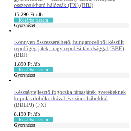
összecsukható hálózsák (FX) (BBJ)
15.290
Ft
Kosárba teszem
Gyorsnézet
Könnyen összeszerelhető, hungarocellből készült
repülőgép játék, nagy repülési távolsággal (BBE)
(BBJ)
1.890
Ft
Kosárba teszem
Gyorsnézet
Készségfejlesztő fogócska társasjáték gyerekeknek
kupolás dobókockával és színes bábukkal
(BBLPJ) (FX)
8.190
Ft
Kosárba teszem
Gyorsnézet