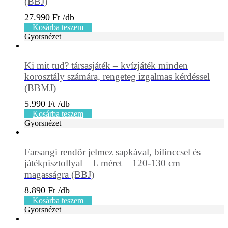
(BBJ)
27.990
Ft
Kosárba teszem
Gyorsnézet
Ki mit tud? társasjáték – kvízjáték minden
korosztály számára, rengeteg izgalmas kérdéssel
(BBMJ)
5.990
Ft
Kosárba teszem
Gyorsnézet
Farsangi rendőr jelmez sapkával, bilinccsel és
játékpisztollyal – L méret – 120-130 cm
magasságra (BBJ)
8.890
Ft
Kosárba teszem
Gyorsnézet