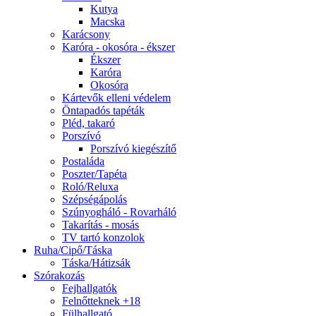
Kutya
Macska
Karácsony
Karóra - okosóra - ékszer
Ékszer
Karóra
Okosóra
Kártevők elleni védelem
Öntapadós tapéták
Pléd, takaró
Porszívó
Porszívó kiegészítő
Postaláda
Poszter/Tapéta
Roló/Reluxa
Szépségápolás
Szúnyogháló - Rovarháló
Takarítás - mosás
TV tartó konzolok
Ruha/Cipő/Táska
Táska/Hátizsák
Szórakozás
Fejhallgatók
Felnőtteknek +18
Fülhallgató