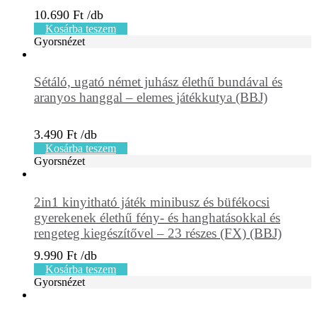
10.690
Ft
Kosárba teszem
Gyorsnézet
Sétáló, ugató német juhász élethű bundával és
aranyos hanggal – elemes játékkutya (BBJ)
3.490
Ft
Kosárba teszem
Gyorsnézet
2in1 kinyitható játék minibusz és büfékocsi
gyerekenek élethű fény- és hanghatásokkal és
rengeteg kiegészítővel – 23 részes (FX) (BBJ)
9.990
Ft
Kosárba teszem
Gyorsnézet