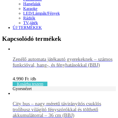
Hangfalak
Karaoke
LED/Lámpák/Fények
Rádiók
TV-játék
ÚJ TERMÉKEK
Kapcsolódó termékek
Zenélő automata játékautó gyerekeknek – számos
funkcióval, hang-, és fényhatásokkal (BBJ)
4.990
Ft
Kosárba teszem
Gyorsnézet
City bus – nagy méretű távirányítós csuklós
trolibusz világító fényszórókkal és tölthető
akkumulátorral – 36 cm (BBJ)