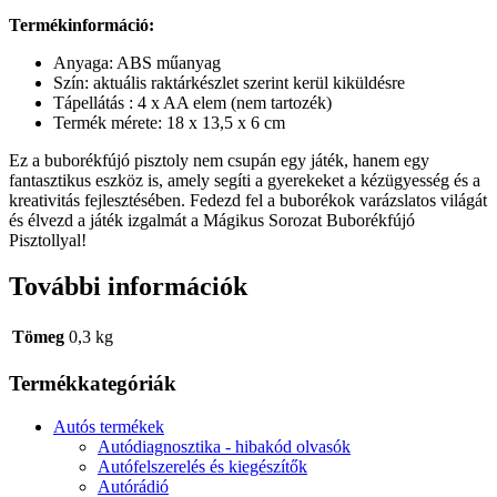
Termékinformáció:
Anyaga: ABS műanyag
Szín: aktuális raktárkészlet szerint kerül kiküldésre
Tápellátás : 4 x AA elem (nem tartozék)
Termék mérete: 18 x 13,5 x 6 cm
Ez a buborékfújó pisztoly nem csupán egy játék, hanem egy
fantasztikus eszköz is, amely segíti a gyerekeket a kézügyesség és a
kreativitás fejlesztésében. Fedezd fel a buborékok varázslatos világát
és élvezd a játék izgalmát a Mágikus Sorozat Buborékfújó
Pisztollyal!
További információk
Tömeg
0,3 kg
Termékkategóriák
Autós termékek
Autódiagnosztika - hibakód olvasók
Autófelszerelés és kiegészítők
Autórádió