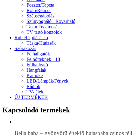
Poszter/Tapéta
Roló/Reluxa
Szépségápolás
Szúnyogháló - Rovarháló
Takarítás - mosás
TV tartó konzolok
Ruha/Cipő/Táska
Táska/Hátizsák
Szórakozás
Fejhallgatók
Felnőtteknek +18
Fülhallgató
Hangfalak
Karaoke
LED/Lámpák/Fények
Rádiók
TV-játék
ÚJ TERMÉKEK
Kapcsolódó termékek
Bella baba – gyönyörű éneklő hajasbaba csinos téli