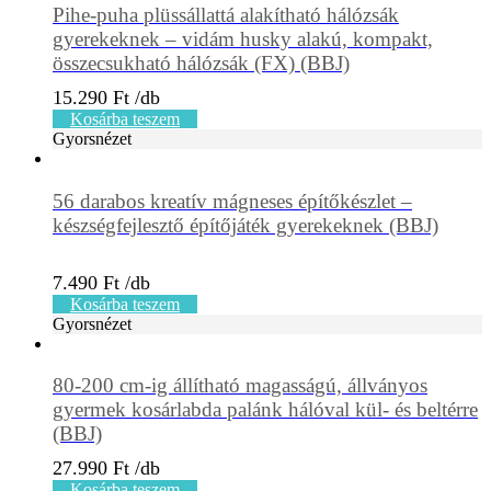
Pihe-puha plüssállattá alakítható hálózsák
gyerekeknek – vidám husky alakú, kompakt,
összecsukható hálózsák (FX) (BBJ)
15.290
Ft
Kosárba teszem
Gyorsnézet
56 darabos kreatív mágneses építőkészlet –
készségfejlesztő építőjáték gyerekeknek (BBJ)
7.490
Ft
Kosárba teszem
Gyorsnézet
80-200 cm-ig állítható magasságú, állványos
gyermek kosárlabda palánk hálóval kül- és beltérre
(BBJ)
27.990
Ft
Kosárba teszem