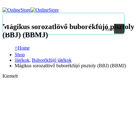
Mágikus sorozatlövő buborékfújó pisztoly
Keresés
(BBJ) (BBMJ)
Home
Shop
Játékok
,
Buborékfújó játékok
Mágikus sorozatlövő buborékfújó pisztoly (BBJ) (BBMJ)
Kiemelt