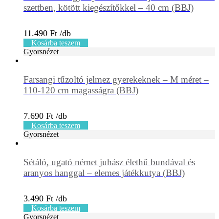
szettben, kötött kiegészítőkkel – 40 cm (BBJ)
11.490
Ft
Kosárba teszem
Gyorsnézet
Farsangi tűzoltó jelmez gyerekeknek – M méret –
110-120 cm magasságra (BBJ)
7.690
Ft
Kosárba teszem
Gyorsnézet
Sétáló, ugató német juhász élethű bundával és
aranyos hanggal – elemes játékkutya (BBJ)
3.490
Ft
Kosárba teszem
Gyorsnézet