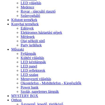
LED világítás
Medence
Rovar - rágcsáló riasztó
Szúnyogháló
Kifutott termékek
Konyhai termékek
Edények
Elektromos háztartási gépek
Mérlegek
Olaj nélküli sütő
Party kellékek
Műszaki
Fejlámpák
Kültéri világítás
LED kézilámpák
LED panel
LED reflektorok
LED szalag
Mennyezeti világítás
Okostelefon - Mobiltelefon - Kiegészítők
Power bank
Szolár, napelemes lámpák
MYSTERY BOX
Otthon
Ágynemű, lepedő, törölköző