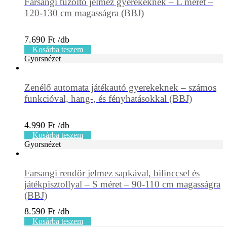
Farsangi tűzoltó jelmez gyerekeknek – L méret –
120-130 cm magasságra (BBJ)
7.690
Ft
Kosárba teszem
Gyorsnézet
Zenélő automata játékautó gyerekeknek – számos
funkcióval, hang-, és fényhatásokkal (BBJ)
4.990
Ft
Kosárba teszem
Gyorsnézet
Farsangi rendőr jelmez sapkával, bilinccsel és
játékpisztollyal – S méret – 90-110 cm magasságra
(BBJ)
8.590
Ft
Kosárba teszem