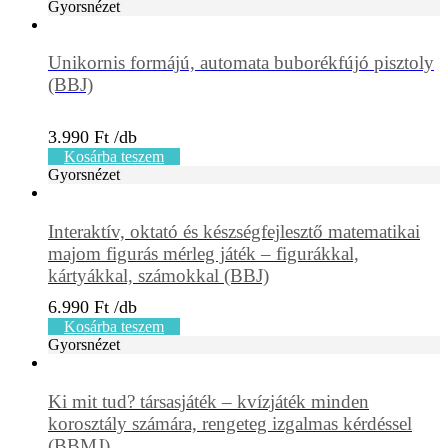
Gyorsnézet
Unikornis formájú, automata buborékfújó pisztoly
(BBJ)
3.990
Ft
Kosárba teszem
Gyorsnézet
Interaktív, oktató és készségfejlesztő matematikai
majom figurás mérleg játék – figurákkal,
kártyákkal, számokkal (BBJ)
6.990
Ft
Kosárba teszem
Gyorsnézet
Ki mit tud? társasjáték – kvízjáték minden
korosztály számára, rengeteg izgalmas kérdéssel
(BBMJ)