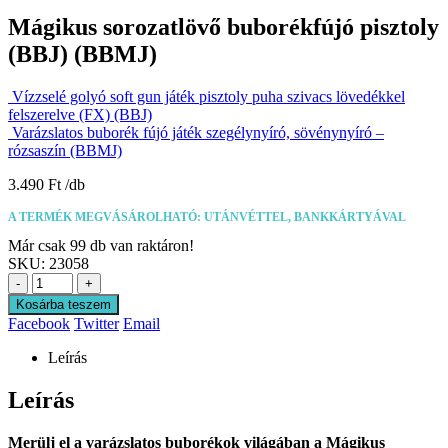
Mágikus sorozatlövő buborékfújó pisztoly
(BBJ) (BBMJ)
Vízzselé golyó soft gun játék pisztoly puha szivacs lövedékkel
felszerelve (FX) (BBJ)
Varázslatos buborék fújó játék szegélynyíró, sövénynyíró –
rózsaszín (BBMJ)
3.490
Ft
A TERMÉK MEGVÁSÁROLHATÓ: UTÁNVÉTTEL, BANKKÁRTYÁVAL
Már csak 99 db van raktáron!
SKU:
23058
-
+
Kosárba teszem
Facebook
Twitter
Email
Leírás
Leírás
Merülj el a varázslatos buborékok világában a Mágikus