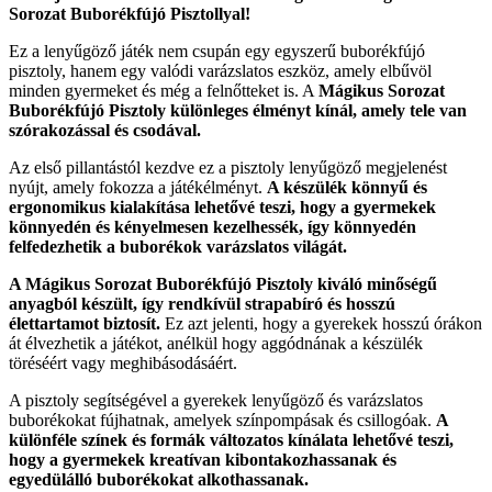
Sorozat Buborékfújó Pisztollyal!
Ez a lenyűgöző játék nem csupán egy egyszerű buborékfújó
pisztoly, hanem egy valódi varázslatos eszköz, amely elbűvöl
minden gyermeket és még a felnőtteket is. A
Mágikus Sorozat
Buborékfújó Pisztoly különleges élményt kínál, amely tele van
szórakozással és csodával.
Az első pillantástól kezdve ez a pisztoly lenyűgöző megjelenést
nyújt, amely fokozza a játékélményt.
A készülék könnyű és
ergonomikus kialakítása lehetővé teszi, hogy a gyermekek
könnyedén és kényelmesen kezelhessék, így könnyedén
felfedezhetik a buborékok varázslatos világát.
A Mágikus Sorozat Buborékfújó Pisztoly kiváló minőségű
anyagból készült, így rendkívül strapabíró és hosszú
élettartamot biztosít.
Ez azt jelenti, hogy a gyerekek hosszú órákon
át élvezhetik a játékot, anélkül hogy aggódnának a készülék
töréséért vagy meghibásodásáért.
A pisztoly segítségével a gyerekek lenyűgöző és varázslatos
buborékokat fújhatnak, amelyek színpompásak és csillogóak.
A
különféle színek és formák változatos kínálata lehetővé teszi,
hogy a gyermekek kreatívan kibontakozhassanak és
egyedülálló buborékokat alkothassanak.