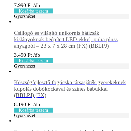
7.990
Ft
Kosárba teszem
Gyorsnézet
Csillogó és világító unikornis hátizsák
kislányoknak beépített LED-ekkel, puha plüss
anyagból – 23 x 7 x 28 cm (FX) (BBLPJ)
3.490
Ft
Kosárba teszem
Gyorsnézet
Készségfejlesztő fogócska társasjáték gyerekeknek
kupolás dobókockával és színes bábukkal
(BBLPJ) (FX)
8.190
Ft
Kosárba teszem
Gyorsnézet