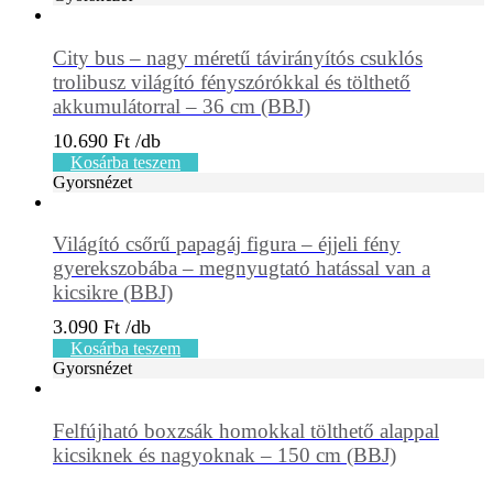
City bus – nagy méretű távirányítós csuklós
trolibusz világító fényszórókkal és tölthető
akkumulátorral – 36 cm (BBJ)
10.690
Ft
Kosárba teszem
Gyorsnézet
Világító csőrű papagáj figura – éjjeli fény
gyerekszobába – megnyugtató hatással van a
kicsikre (BBJ)
3.090
Ft
Kosárba teszem
Gyorsnézet
Felfújható boxzsák homokkal tölthető alappal
kicsiknek és nagyoknak – 150 cm (BBJ)