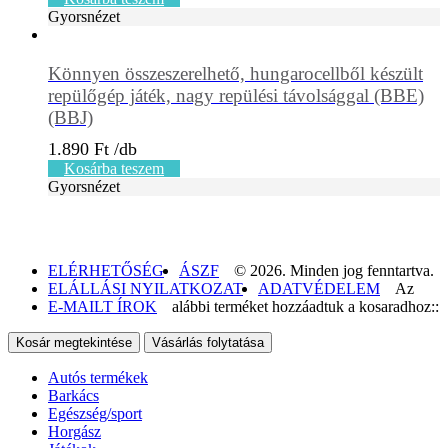
Gyorsnézet
Könnyen összeszerelhető, hungarocellből készült
repülőgép játék, nagy repülési távolsággal (BBE)
(BBJ)
1.890
Ft
Kosárba teszem
Gyorsnézet
ELÉRHETŐSÉG
ÁSZF
© 2026. Minden jog fenntartva.
ELÁLLÁSI NYILATKOZAT
ADATVÉDELEM
Az
E-MAILT ÍROK
alábbi terméket hozzáadtuk a kosaradhoz::
Kosár megtekintése
Vásárlás folytatása
Autós termékek
Barkács
Egészség/sport
Horgász