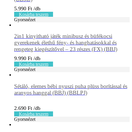
5.990
Ft
Kosárba teszem
Gyorsnézet
2in1 kinyitható játék minibusz és büfékocsi
gyerekenek élethű fény- és hanghatásokkal és
rengeteg kiegészítővel – 23 részes (FX) (BBJ)
9.990
Ft
Kosárba teszem
Gyorsnézet
Sétáló, elemes bébi nyuszi puha plüss borítással és
aranyos hanggal (BBJ) (BBLPJ)
2.690
Ft
Kosárba teszem
Gyorsnézet