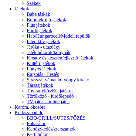
Székek
Játékok
Baba táskák
Buborékfújó játékok
Fiús játékok
Fürdőjátékok
Hab/Hungarocell/Modell repülők
Interaktív játékok
Járóka - utazóágy
Játék bútorok/konyhák
Kreatív és készségfejlesztő játékok
Kültéri játékok
Lányos játékok
Rajzolás - Festés
Strassz/Gyémánt/Gyöngy kirakó
Társasjátékok
Távirányítós/RC játékok
Törölköző - fürdőlepedő
TV-játék - online játék
Karóra, okosóra
Kert/szabadidő
BBQ/GRILL/SÜTÉS/FŐZÉS
Fóliasátor
Kertészkedés/szerszámok
Kerti bútor