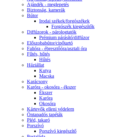
Ajándék - meglepetés
Biztonság, kamerák
Bútor
Irodai székek/forgószékek
Forgószék kiegészítők
Diffúzorok - párologtatók
Prémium párásító/diffúzor
Előszobabútor/cipőtartó
Falióra - ébresztőóra/asztali óra
Fűtés, hűtés
Hűtés
Háziállat
Kutya
Macska
Karácsony
Karóra - okosóra - ékszer
Ékszer
Karóra
Okosóra
Kártevők elleni védelem
Öntapadós tapéták
Pléd, takaró
Porszívó
Porszívó kiegészítő
Postaláda