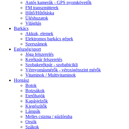
Autós kamerák - GPS nyomkövetők
FM transzmitterek
Hűtő/Hűtőtáska
Üléshuzatok
Világítás
Barkács
Akkuk, elemek
Elektromos barkács gépek
Szerszámok
Egészség/sport
Jóga felszerelés
Kerékpár felszerelés
Szobakerékpár - szobabicikli
Vérnyomásmérők - véroxigénszint mérők
Vitaminok / Multivitaminok
Horgász
Botok
Botzsákok
Etetőhajók
Kapásjelzők
Kiegészítők
Lámpák
Melles csizma / gázlóruha
Orsók
Szákok